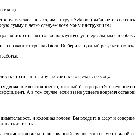
ассивно)
рируемся здесь и заходим в игру «Aviator» (выбираете в верхне
юбую сумму и чётко следуем всем моим инструкциям!
игра авиатор отзывы то воспользуйтесь универсальным способом:
ска название игры «aviator». Выберите нужный результат поиска
аработка.
ность стратегии на других сайтах я отвечать не могу.
ся движение коэффициента, который быстро растёт в течение о
оэффициент. А в том случае, если вы не успеете вовремя остано
внимательность и холодная голова. Вы входите в азарт и соверша
ливать депозит.
ка считается довольно рискованной, лучше если размер каждой ст