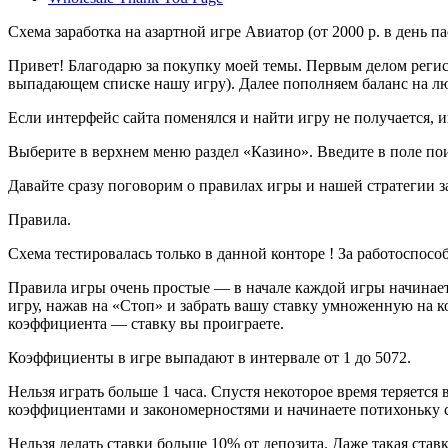
Схема заработка на азартной игре Авиатор (от 2000 р. в день п
Привет! Благодарю за покупку моей темы. Первым делом регист
выпадающем списке нашу игру). Далее пополняем баланс на л
Если интерфейс сайта поменялся и найти игру не получается, 
Выберите в верхнем меню раздел «Казино». Введите в поле пои
Давайте сразу поговорим о правилах игры и нашей стратегии з
Правила.
Схема тестировалась только в данной конторе ! За работоспособ
Правила игры очень простые — в начале каждой игры начинает
игру, нажав на «Стоп» и забрать вашу ставку умноженную на к
коэффициента — ставку вы проиграете.
Коэффициенты в игре выпадают в интервале от 1 до 5072.
Нельзя играть больше 1 часа. Спустя некоторое время теряется 
коэффициентами и закономерностями и начинаете потихоньку с
Нельзя делать ставки больше 10% от депозита. Даже такая став