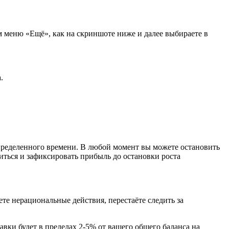
м меню «Ещё», как на скриншоте ниже и далее выбираете в
.
пределенного времени. В любой момент вы можете остановить
виться и зафиксировать прибыль до остановки роста
ете нерациональные действия, перестаёте следить за
авки будет в пределах 2-5% от вашего общего баланса на