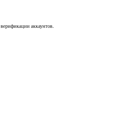
верификации аккаунтов.