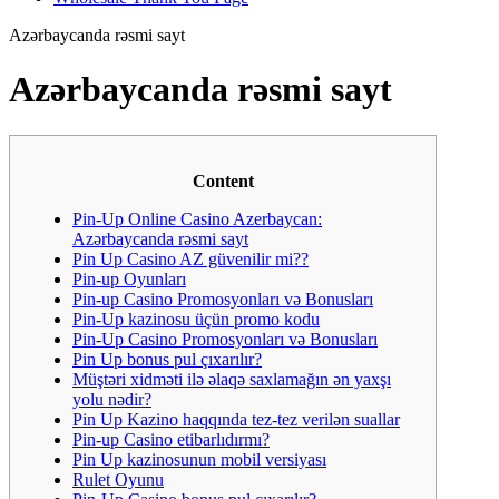
Azərbaycanda rəsmi sayt
Azərbaycanda rəsmi sayt
Content
Pin-Up Online Casino Azerbaycan:
Azərbaycanda rəsmi sayt
Pin Up Casino AZ güvenilir mi??
Pin-up Oyunları
Pin-up Casino Promosyonları və Bonusları
Pin-Up kazinosu üçün promo kodu
Pin-Up Casino Promosyonları və Bonusları
Pin Up bonus pul çıxarılır?
Müştəri xidməti ilə əlaqə saxlamağın ən yaxşı
yolu nədir?
Pin Up Kazino haqqında tez-tez verilən suallar
Pin-up Casino etibarlıdırmı?
Pin Up kazinosunun mobil versiyası
Rulet Oyunu