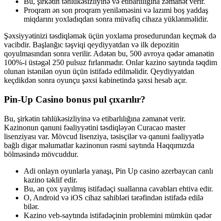
Bu, şirkətin təhlükəsizliyinə və etibarlılığına zəmanət verir.
Proqram ən son proqram yeniləməsini və lazımi boş yaddaş
miqdarını yoxladıqdan sonra müvafiq cihaza yüklənməlidir.
Şəxsiyyətinizi təsdiqləmək üçün yoxlama prosedurundan keçmək də
vacibdir. Başlanğıc təşviqi qeydiyyatdan və ilk depozitin
qoyulmasından sonra verilir. Adətən bu, 500 avroya qədər əmanətin
100%-i üstəgəl 250 pulsuz fırlanmadır. Onlar kazino saytında təqdim
olunan istənilən oyun üçün istifadə edilməlidir. Qeydiyyatdan
keçdikdən sonra oyunçu şəxsi kabinetində şəxsi hesab açır.
Pin-Up Casino bonus pul çıxarılır?
Bu, şirkətin təhlükəsizliyinə və etibarlılığına zəmanət verir.
Kazinonun qanuni fəaliyyətini təsdiqləyən Curacao master
lisenziyası var. Mövcud lisenziya, təsisçilər və qanuni fəaliyyətlə
bağlı digər məlumatlar kazinonun rəsmi saytında Haqqımızda
bölməsində mövcuddur.
Adi onlayn oyunlarla yanaşı, Pin Up casino azerbaycan canlı
kazino təklif edir.
Bu, ən çox yayılmış istifadəçi suallarına cavabları ehtiva edir.
O, Android və iOS cihaz sahibləri tərəfindən istifadə edilə
bilər.
Kazino veb-saytında istifadəçinin problemini mümkün qədər