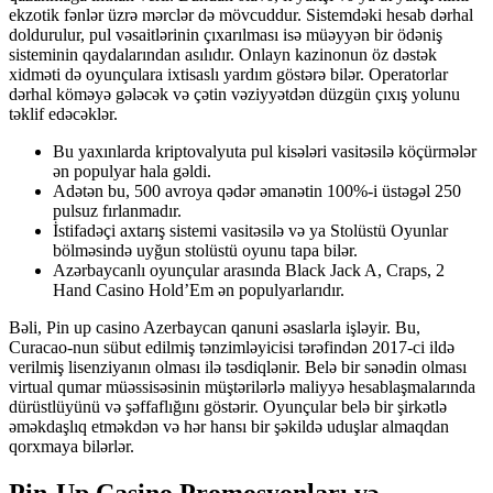
ekzotik fənlər üzrə mərclər də mövcuddur. Sistemdəki hesab dərhal
doldurulur, pul vəsaitlərinin çıxarılması isə müəyyən bir ödəniş
sisteminin qaydalarından asılıdır. Onlayn kazinonun öz dəstək
xidməti də oyunçulara ixtisaslı yardım göstərə bilər. Operatorlar
dərhal köməyə gələcək və çətin vəziyyətdən düzgün çıxış yolunu
təklif edəcəklər.
Bu yaxınlarda kriptovalyuta pul kisələri vasitəsilə köçürmələr
ən populyar hala gəldi.
Adətən bu, 500 avroya qədər əmanətin 100%-i üstəgəl 250
pulsuz fırlanmadır.
İstifadəçi axtarış sistemi vasitəsilə və ya Stolüstü Oyunlar
bölməsində uyğun stolüstü oyunu tapa bilər.
Azərbaycanlı oyunçular arasında Black Jack A, Craps, 2
Hand Casino Hold’Em ən populyarlarıdır.
Bəli, Pin up casino Azerbaycan qanuni əsaslarla işləyir. Bu,
Curacao-nun sübut edilmiş tənzimləyicisi tərəfindən 2017-ci ildə
verilmiş lisenziyanın olması ilə təsdiqlənir. Belə bir sənədin olması
virtual qumar müəssisəsinin müştərilərlə maliyyə hesablaşmalarında
dürüstlüyünü və şəffaflığını göstərir. Oyunçular belə bir şirkətlə
əməkdaşlıq etməkdən və hər hansı bir şəkildə uduşlar almaqdan
qorxmaya bilərlər.
Pin-Up Casino Promosyonları və