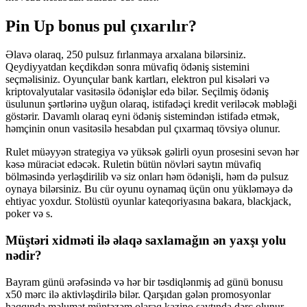
Pin Up bonus pul çıxarılır?
Əlavə olaraq, 250 pulsuz fırlanmaya arxalana bilərsiniz.
Qeydiyyatdan keçdikdən sonra müvafiq ödəniş sistemini
seçməlisiniz. Oyunçular bank kartları, elektron pul kisələri və
kriptovalyutalar vasitəsilə ödənişlər edə bilər. Seçilmiş ödəniş
üsulunun şərtlərinə uyğun olaraq, istifadəçi kredit veriləcək məbləği
göstərir. Davamlı olaraq eyni ödəniş sistemindən istifadə etmək,
həmçinin onun vasitəsilə hesabdan pul çıxarmaq tövsiyə olunur.
Rulet müəyyən strategiya və yüksək gəlirli oyun prosesini sevən hər
kəsə müraciət edəcək. Ruletin bütün növləri saytın müvafiq
bölməsində yerləşdirilib və siz onları həm ödənişli, həm də pulsuz
oynaya bilərsiniz. Bu cür oyunu oynamaq üçün onu yükləməyə də
ehtiyac yoxdur. Stolüstü oyunlar kateqoriyasına bakara, blackjack,
poker və s.
Müştəri xidməti ilə əlaqə saxlamağın ən yaxşı yolu
nədir?
Bayram günü ərəfəsində və hər bir təsdiqlənmiş ad günü bonusu
x50 mərc ilə aktivləşdirilə bilər. Qarşıdan gələn promosyonlar
haqqında məlumat müntəzəm olaraq kazino saytında dərc olunur.