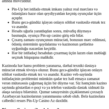
altında mövcuddur.
Pin-Up bet istifadə etmək imkanı yalnız real mərclərə və
ödənişlərə hazır olan qeydiyyatdan keçmiş oyunçular üçün
açıqdır.
Bunu gecə-gündüz işləyən onlayn söhbət vasitəsilə etmək tez
və asandır.
Hesabı uğurla yaratdıqdan sonra, müvafiq düyməyə
basmaqla, oyunçu Pin-up casino giriş edə bilər.
Çıxarış zamanı oyunçunun müraciəti, bonusun mərc edilməsi,
ödəniş sisteminin qaydalarına və kazinonun şərtlərinə
uyğunluğu nəzərdən keçirilir.
Hər bir istifadəçi hesabdan çıxarmaq üçün lazım olan məbləği
seçmək hüququna malikdir.
Kazinoda hər hansı problem yaranarsa, dərhal texniki dəstəyə
müraciət etmək tövsiyə olunur. Bunu gecə-gündüz işləyən onlayn
söhbət vasitəsilə etmək tez və asandır. Kazino veb-saytında
istifadəçinin problemini mümkün qədər tez həll etməyə zəmanət
verən mütəxəssis çağırmaq üçün bir düymə var. Siz həmçinin kazino
saytında göstərilən e-poçt və ya telefon vasitəsilə dəstək xidməti ilə
əlaqə saxlaya bilərsiniz. Qumar sənayesinin çiçəklənməsi çoxsaylı
Azərbaycan kazinolarının yaranmasına səbəb olub. Belə kazinolara
cəlbedici resurs Pin-Up Casino Az daxildir.