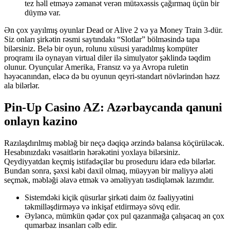
tez həll etməyə zəmanət verən mütəxəssis çağırmaq üçün bir
düymə var.
Ən çox yayılmış oyunlar Dead or Alive 2 və ya Money Train 3-dür.
Siz onları şirkətin rəsmi saytındakı “Slotlar” bölməsində tapa
bilərsiniz. Belə bir oyun, rolunu xüsusi yaradılmış kompüter
proqramı ilə oynayan virtual diler ilə simulyator şəklində təqdim
olunur. Oyunçular Amerika, Fransız və ya Avropa ruletin
həyəcanından, eləcə də bu oyunun qeyri-standart növlərindən həzz
ala bilərlər.
Pin-Up Casino AZ: Azərbaycanda qanuni
onlayn kazino
Razılaşdırılmış məbləğ bir neçə dəqiqə ərzində balansa köçürüləcək.
Hesabınızdakı vəsaitlərin hərəkətini yoxlaya bilərsiniz.
Qeydiyyatdan keçmiş istifadəçilər bu proseduru idarə edə bilərlər.
Bundan sonra, şəxsi kabi daxil olmaq, müəyyən bir maliyyə aləti
seçmək, məbləği əlavə etmək və əməliyyatı təsdiqləmək lazımdır.
Sistemdəki kiçik qüsurlar şirkəti daim öz fəaliyyətini
təkmilləşdirməyə və inkişaf etdirməyə sövq edir.
Əyləncə, mümkün qədər çox pul qazanmağa çalışacaq ən çox
qumarbaz insanları cəlb edir.