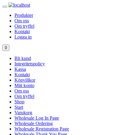
Produkter
Om oss
Om tryffel
Kontakt
Logga in
0
Bli kund
Integritetspolicy
Kassa
Kontakt
Köpvillkor
Mitt konto
Om oss
Om tryffel
Shop
Start
Varukorg
Wholesale Log In Page
Wholesale Ordering
Wholesale Registration Page
Wholesale Thank You Page