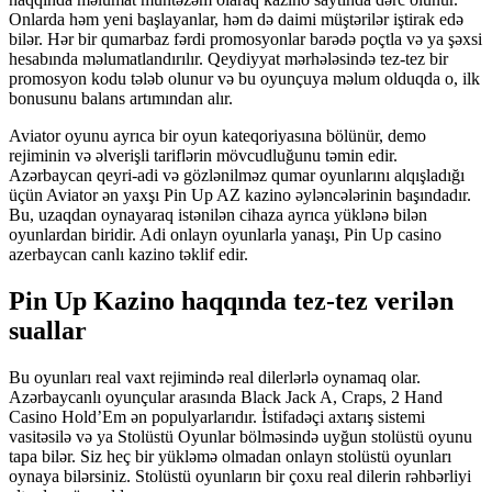
Onlarda həm yeni başlayanlar, həm də daimi müştərilər iştirak edə
bilər. Hər bir qumarbaz fərdi promosyonlar barədə poçtla və ya şəxsi
hesabında məlumatlandırılır. Qeydiyyat mərhələsində tez-tez bir
promosyon kodu tələb olunur və bu oyunçuya məlum olduqda o, ilk
bonusunu balans artımından alır.
Aviator oyunu ayrıca bir oyun kateqoriyasına bölünür, demo
rejiminin və əlverişli tariflərin mövcudluğunu təmin edir.
Azərbaycan qeyri-adi və gözlənilməz qumar oyunlarını alqışladığı
üçün Aviator ən yaxşı Pin Up AZ kazino əyləncələrinin başındadır.
Bu, uzaqdan oynayaraq istənilən cihaza ayrıca yüklənə bilən
oyunlardan biridir. Adi onlayn oyunlarla yanaşı, Pin Up casino
azerbaycan canlı kazino təklif edir.
Pin Up Kazino haqqında tez-tez verilən
suallar
Bu oyunları real vaxt rejimində real dilerlərlə oynamaq olar.
Azərbaycanlı oyunçular arasında Black Jack A, Craps, 2 Hand
Casino Hold’Em ən populyarlarıdır. İstifadəçi axtarış sistemi
vasitəsilə və ya Stolüstü Oyunlar bölməsində uyğun stolüstü oyunu
tapa bilər. Siz heç bir yükləmə olmadan onlayn stolüstü oyunları
oynaya bilərsiniz. Stolüstü oyunların bir çoxu real dilerin rəhbərliyi