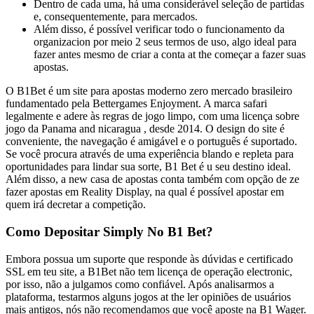
Dentro de cada uma, há uma considerável seleção de partidas
e, consequentemente, para mercados.
Além disso, é possível verificar todo o funcionamento da
organizacion por meio 2 seus termos de uso, algo ideal para
fazer antes mesmo de criar a conta at the começar a fazer suas
apostas.
O B1Bet é um site para apostas moderno zero mercado brasileiro
fundamentado pela Bettergames Enjoyment. A marca safari
legalmente e adere às regras de jogo limpo, com uma licença sobre
jogo da Panama and nicaragua , desde 2014. O design do site é
conveniente, the navegação é amigável e o português é suportado.
Se você procura através de uma experiência blando e repleta para
oportunidades para lindar sua sorte, B1 Bet é u seu destino ideal.
Além disso, a new casa de apostas conta também com opção de ze
fazer apostas em Reality Display, na qual é possível apostar em
quem irá decretar a competição.
Como Depositar Simply No B1 Bet?
Embora possua um suporte que responde às dúvidas e certificado
SSL em teu site, a B1Bet não tem licença de operação electronic,
por isso, não a julgamos como confiável. Após analisarmos a
plataforma, testarmos alguns jogos at the ler opiniões de usuários
mais antigos, nós não recomendamos que você aposte na B1 Wager.