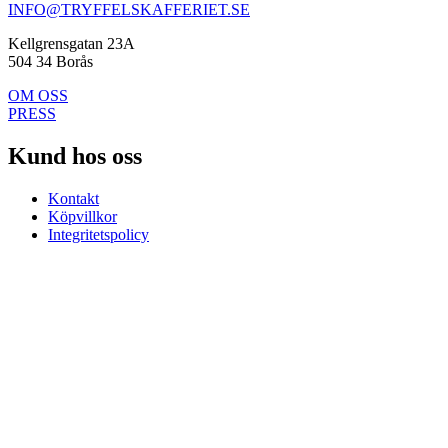
INFO@TRYFFELSKAFFERIET.SE
Kellgrensgatan 23A
504 34 Borås
OM OSS
PRESS
Kund hos oss
Kontakt
Köpvillkor
Integritetspolicy