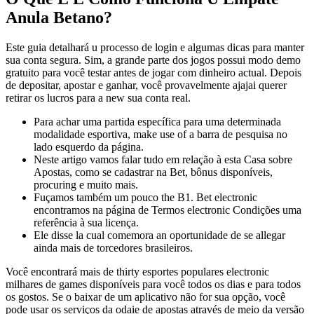
Anula Betano?
Este guia detalhará u processo de login e algumas dicas para manter
sua conta segura. Sim, a grande parte dos jogos possui modo demo
gratuito para você testar antes de jogar com dinheiro actual. Depois
de depositar, apostar e ganhar, você provavelmente ajajai querer
retirar os lucros para a new sua conta real.
Para achar uma partida específica para uma determinada
modalidade esportiva, make use of a barra de pesquisa no
lado esquerdo da página.
Neste artigo vamos falar tudo em relação à esta Casa sobre
Apostas, como se cadastrar na Bet, bônus disponíveis,
procuring e muito mais.
Fuçamos também um pouco the B1. Bet electronic
encontramos na página de Termos electronic Condições uma
referência à sua licença.
Ele disse la cual comemora an oportunidade de se allegar
ainda mais de torcedores brasileiros.
Você encontrará mais de thirty esportes populares electronic
milhares de games disponíveis para você todos os dias e para todos
os gostos. Se o baixar de um aplicativo não for sua opção, você
pode usar os serviços da odaie de apostas através de meio da versão