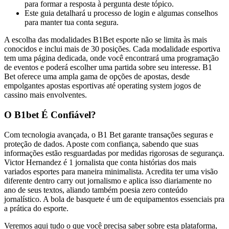
para formar a resposta à pergunta deste tópico.
Este guia detalhará u processo de login e algumas conselhos
para manter tua conta segura.
A escolha das modalidades B1Bet esporte não se limita às mais
conocidos e inclui mais de 30 posições. Cada modalidade esportiva
tem uma página dedicada, onde você encontrará uma programação
de eventos e poderá escolher uma partida sobre seu interesse. B1
Bet oferece uma ampla gama de opções de apostas, desde
empolgantes apostas esportivas até operating system jogos de
cassino mais envolventes.
O B1bet É Confiável?
Com tecnologia avançada, o B1 Bet garante transações seguras e
proteção de dados. Aposte com confiança, sabendo que suas
informações estão resguardadas por medidas rigorosas de segurança.
Victor Hernandez é 1 jornalista que conta histórias dos mais
variados esportes para maneira minimalista. Acredita ter uma visão
diferente dentro carry out jornalismo e aplica isso diariamente no
ano de seus textos, aliando também poesia zero conteúdo
jornalístico. A bola de basquete é um de equipamentos essenciais pra
a prática do esporte.
Veremos aqui tudo o que você precisa saber sobre esta plataforma,