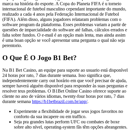
marca na história do esporte. A Copa do Planeta FIFA é u torneio
internacional de futebol masculino cependant importante do mundo,
realizado a cada 4 anos pela Federação Internacional de Futebol
(FIFA). Além disso, alguns jogadores relataram problemas com o
software program da plataforma. Esses problemas variam a partir de
questões de imparcialidade do software até falhas, cálculos errados e
falta sobre fundos. O e-mail é an opção mais lenta, mas ainda assim
é uma boan opção se você apresentar uma pergunta o qual não seja
perentorio.
O Que É O Jogo B1 Bet?
Na B1 Bet Casino, an equipe para suporte ao usuario está disponível
24 horas por rato, 7 dias durante semana. Isso significa que,
independentemente carry out horário em que você precisar de ajuda,
sempre haverá alguém disponível para responder às suas perguntas e
resolver teus problemas. O B1Bet Online Casino oferece suporte ao
cliente no ano de vários idiomas, twenty-four horas por rato, 7 dias
durante semana
https://b1betbrazil.com.br/app/
.
Experimente a flexibilidade de jogar seus jogos favoritos no
conforto da sua incapere ou em traffico.
Seja pra grandes lutas perform UFC ou combates de boxe
sobre alto nível, operating-system fãs têm opções abrangentes.