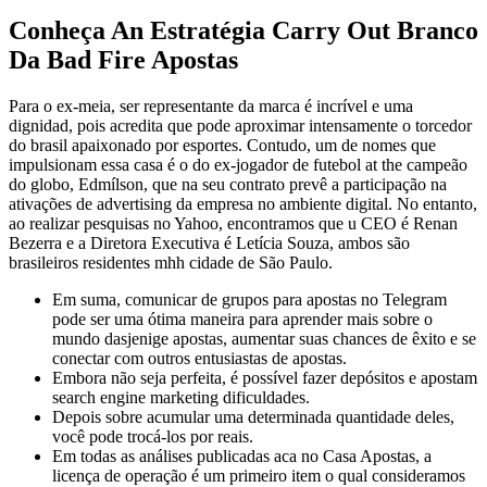
Conheça An Estratégia Carry Out Branco
Da Bad Fire Apostas
Para o ex-meia, ser representante da marca é incrível e uma
dignidad, pois acredita que pode aproximar intensamente o torcedor
do brasil apaixonado por esportes. Contudo, um de nomes que
impulsionam essa casa é o do ex-jogador de futebol at the campeão
do globo, Edmílson, que na seu contrato prevê a participação na
ativações de advertising da empresa no ambiente digital. No entanto,
ao realizar pesquisas no Yahoo, encontramos que u CEO é Renan
Bezerra e a Diretora Executiva é Letícia Souza, ambos são
brasileiros residentes mhh cidade de São Paulo.
Em suma, comunicar de grupos para apostas no Telegram
pode ser uma ótima maneira para aprender mais sobre o
mundo dasjenige apostas, aumentar suas chances de êxito e se
conectar com outros entusiastas de apostas.
Embora não seja perfeita, é possível fazer depósitos e apostam
search engine marketing dificuldades.
Depois sobre acumular uma determinada quantidade deles,
você pode trocá-los por reais.
Em todas as análises publicadas aca no Casa Apostas, a
licença de operação é um primeiro item o qual consideramos