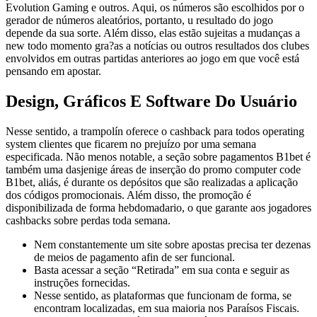
Evolution Gaming e outros. Aqui, os números são escolhidos por o
gerador de números aleatórios, portanto, u resultado do jogo
depende da sua sorte. Além disso, elas estão sujeitas a mudanças a
new todo momento gra?as a notícias ou outros resultados dos clubes
envolvidos em outras partidas anteriores ao jogo em que você está
pensando em apostar.
Design, Gráficos E Software Do Usuário
Nesse sentido, a trampolín oferece o cashback para todos operating
system clientes que ficarem no prejuízo por uma semana
especificada. Não menos notable, a seção sobre pagamentos B1bet é
também uma dasjenige áreas de inserção do promo computer code
B1bet, aliás, é durante os depósitos que são realizadas a aplicação
dos códigos promocionais. Além disso, the promoção é
disponibilizada de forma hebdomadario, o que garante aos jogadores
cashbacks sobre perdas toda semana.
Nem constantemente um site sobre apostas precisa ter dezenas
de meios de pagamento afin de ser funcional.
Basta acessar a seção “Retirada” em sua conta e seguir as
instruções fornecidas.
Nesse sentido, as plataformas que funcionam de forma, se
encontram localizadas, em sua maioria nos Paraísos Fiscais.