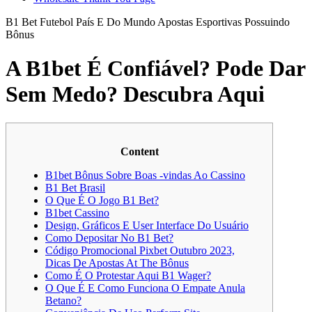
B1 Bet Futebol País E Do Mundo Apostas Esportivas Possuindo
Bônus
A B1bet É Confiável? Pode Dar
Sem Medo? Descubra Aqui
Content
B1bet Bônus Sobre Boas -vindas Ao Cassino
B1 Bet Brasil
O Que É O Jogo B1 Bet?
B1bet Cassino
Design, Gráficos E User Interface Do Usuário
Como Depositar No B1 Bet?
Código Promocional Pixbet Outubro 2023,
Dicas De Apostas At The Bônus
Como É O Protestar Aqui B1 Wager?
O Que É E Como Funciona O Empate Anula
Betano?