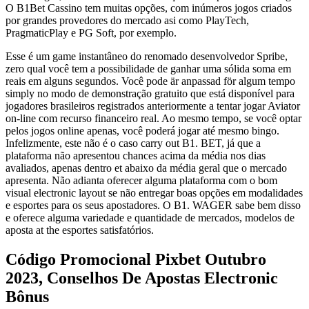
O B1Bet Cassino tem muitas opções, com inúmeros jogos criados
por grandes provedores do mercado asi como PlayTech,
PragmaticPlay e PG Soft, por exemplo.
Esse é um game instantâneo do renomado desenvolvedor Spribe,
zero qual você tem a possibilidade de ganhar uma sólida soma em
reais em alguns segundos. Você pode är anpassad för algum tempo
simply no modo de demonstração gratuito que está disponível para
jogadores brasileiros registrados anteriormente a tentar jogar Aviator
on-line com recurso financeiro real. Ao mesmo tempo, se você optar
pelos jogos online apenas, você poderá jogar até mesmo bingo.
Infelizmente, este não é o caso carry out B1. BET, já que a
plataforma não apresentou chances acima da média nos dias
avaliados, apenas dentro et abaixo da média geral que o mercado
apresenta. Não adianta oferecer alguma plataforma com o bom
visual electronic layout se não entregar boas opções em modalidades
e esportes para os seus apostadores. O B1. WAGER sabe bem disso
e oferece alguma variedade e quantidade de mercados, modelos de
aposta at the esportes satisfatórios.
Código Promocional Pixbet Outubro
2023, Conselhos De Apostas Electronic
Bônus