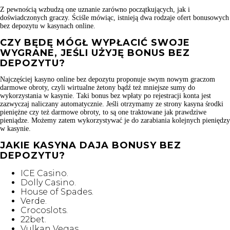
Z pewnością wzbudzą one uznanie zarówno początkujących, jak i
doświadczonych graczy. Ściśle mówiąc, istnieją dwa rodzaje ofert bonusowych
bez depozytu w kasynach online.
CZY BĘDĘ MÓGŁ WYPŁACIĆ SWOJE
WYGRANE, JEŚLI UŻYJĘ BONUS BEZ
DEPOZYTU?
Najczęściej kasyno online bez depozytu proponuje swym nowym graczom
darmowe obroty, czyli wirtualne żetony bądź też mniejsze sumy do
wykorzystania w kasynie. Taki bonus bez wpłaty po rejestracji konta jest
zazwyczaj naliczany automatycznie. Jeśli otrzymamy ze strony kasyna środki
pieniężne czy też darmowe obroty, to są one traktowane jak prawdziwe
pieniądze. Możemy zatem wykorzystywać je do zarabiania kolejnych pieniędzy
w kasynie.
JAKIE KASYNA DAJA BONUSY BEZ
DEPOZYTU?
ICE Casino.
Dolly Casino.
House of Spades.
Verde.
Crocoslots.
22bet.
Vulkan Vegas.