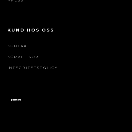
PRESS
KUND HOS OSS
KONTAKT
KÖPVILLKOR
INTEGRITETSPOLICY