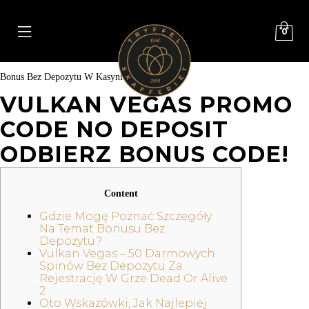
0
Bonus Bez Depozytu W Kasynie Vulkan Vegas
VULKAN VEGAS PROMO
CODE NO DEPOSIT
ODBIERZ BONUS CODE!
Content
Gdzie Mogę Poznać Szczegóły
Na Temat Bonusu Bez
Depozytu?
Vulkan Vegas – 50 Darmowych
Spinów Bez Depozytu Za
Rejestrację W Grze Dead Or Alive
2
Oto Wskazówki, Jak Najlepiej