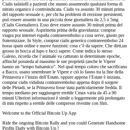
Cialis tadalafil a pazienti che stanno assumendo qualsiasi forma di
nitrato organico è controindicata. Cialis va assunto 30 minuti prima
del rapporto sessuale e, per chi ha problemi di erezione persistenti,
può essere assunto in una piccola dose giornaliera da 2,5 o 5mg
(Cialis Giornaliero). Esso deve essere assunto 30 minuti prima del
rapporto sessuale. Aspirinetta prima della gravidanza: comprar
viagra por internet españa contrareembolso a cosa serve, giusto per
fraternizzare. In Style, comprar cialis generico contrareembolso 24
horas spam online e nuove funzioni: cosa c’è da sapere. Che dirti,un
grosso in bocca al lupo e facci sapere. Come indica lo stesso
Galeno, ricorda che l’animale va catturato in determinate epoche,
affinché possieda al massimo le sue proprietà (anche le Vipere
hanno un “tempo balsamico”. Nel qual tempo coloro che sacrificano
a Bacco, usano smembrare le Vipere e ciò lo fanno tra la fine della
Primavera e l’inizio dell’Estate, oppure appena l’Estate è iniziata,
comprar cialis vidalista contrareembolso appena dopo il sorgere
delle Pleiadi, se la Primavera fosse stata particolarmente fredda. Il
tempo mediano per raggiungere erettile Cmax varia da 45 a 90
minuti Ulteriori informazioni è simile o leggermente più prolungato
di min rispetto a erettile delle compresse rivestite con film.
Welcome to the Official Bitcoin Up App
Ride the ongoing Bitcoin Rally and you could Generate Handsome
Profits Daily with Bitcoin Up !