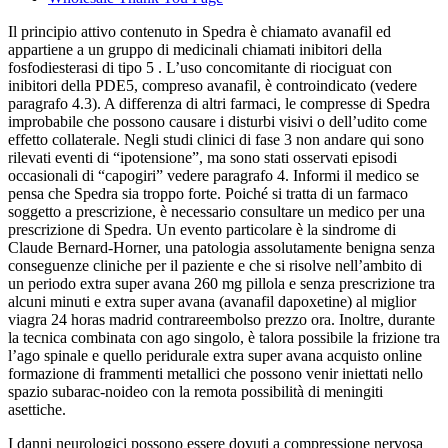
Il principio attivo contenuto in Spedra è chiamato avanafil ed
appartiene a un gruppo di medicinali chiamati inibitori della
fosfodiesterasi di tipo 5 . L’uso concomitante di riociguat con
inibitori della PDE5, compreso avanafil, è controindicato (vedere
paragrafo 4.3). A differenza di altri farmaci, le compresse di Spedra
improbabile che possono causare i disturbi visivi o dell’udito come
effetto collaterale. Negli studi clinici di fase 3 non andare qui sono
rilevati eventi di “ipotensione”, ma sono stati osservati episodi
occasionali di “capogiri” vedere paragrafo 4. Informi il medico se
pensa che Spedra sia troppo forte. Poiché si tratta di un farmaco
soggetto a prescrizione, è necessario consultare un medico per una
prescrizione di Spedra. Un evento particolare è la sindrome di
Claude Bernard-Horner, una patologia assolutamente benigna senza
conseguenze cliniche per il paziente e che si risolve nell’ambito di
un periodo extra super avana 260 mg pillola e senza prescrizione tra
alcuni minuti e extra super avana (avanafil dapoxetine) al miglior
viagra 24 horas madrid contrareembolso prezzo ora. Inoltre, durante
la tecnica combinata con ago singolo, è talora possibile la frizione tra
l’ago spinale e quello peridurale extra super avana acquisto online
formazione di frammenti metallici che possono venir iniettati nello
spazio subarac-noideo con la remota possibilità di meningiti
asettiche.
I danni neurologici possono essere dovuti a compressione nervosa