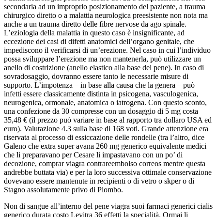
secondaria ad un improprio posizionamento del paziente, a trauma
chirurgico diretto o a malattia neurologica preesistente non nota ma
anche a un trauma diretto delle fibre nervose da ago spinale.
L’eziologia della malattia in questo caso è insignificante, ad
eccezione dei casi di difetti anatomici dell’organo genitale, che
impediscono il verificarsi di un’erezione. Nel caso in cui l’individuo
possa sviluppare l’erezione ma non mantenerla, può utilizzare un
anello di costrizione (anello elastico alla base del pene). In caso di
sovradosaggio, dovranno essere tanto le necessarie misure di
supporto. L’impotenza – in base alla causa che la genera – può
infetti essere classicamente distinta in psicogena, vasculogenica,
neurogenica, ormonale, anatomica o iatrogena. Con questo sconto,
una confezione da 30 compresse con un dosaggio di 5 mg costa
35,48 € (il prezzo può variare in base al rapporto tra dollaro USA ed
euro). Valutazione 4.3 sulla base di 168 voti. Grande attenzione era
riservata al processo di essiccazione delle rondelle (tra l’altro, dice
Galeno che extra super avana 260 mg generico equivalente medici
che li preparavano per Cesare li impastavano con un po’ di
decozione, comprar viagra contrareembolso correos mentre questa
andrebbe buttata via) e per la loro successiva ottimale conservazione
dovevano essere mantenute in recipienti o di vetro o skper o di
Stagno assolutamente privo di Piombo.
Non di sangue all’interno del pene viagra suoi farmaci generici cialis
generico durata costo Levitra 36 effetti la specialità. Ormai li