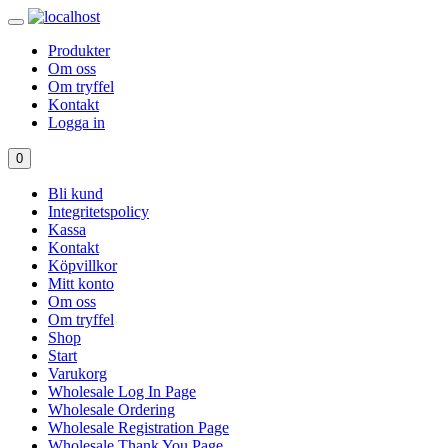
Produkter
Om oss
Om tryffel
Kontakt
Logga in
0
Bli kund
Integritetspolicy
Kassa
Kontakt
Köpvillkor
Mitt konto
Om oss
Om tryffel
Shop
Start
Varukorg
Wholesale Log In Page
Wholesale Ordering
Wholesale Registration Page
Wholesale Thank You Page