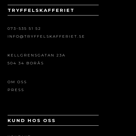
TRYFFELSKAFFERIET
073-535 51 52
INFO@TRYFFELSKAFFERIET.SE
KELLGRENSGATAN 23A
504 34 BORÅS
OM OSS
PRESS
KUND HOS OSS