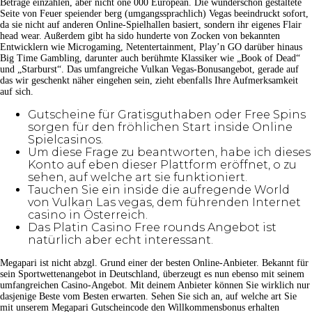
Beträge einzahlen, aber nicht one 000 European. Die wunderschön gestaltete
Seite von Feuer speiender berg (umgangssprachlich) Vegas beeindruckt sofort,
da sie nicht auf anderen Online-Spielhallen basiert, sondern ihr eigenes Flair
head wear. Außerdem gibt ha sido hunderte von Zocken von bekannten
Entwicklern wie Microgaming, Netentertainment, Play’n GO darüber hinaus
Big Time Gambling, darunter auch berühmte Klassiker wie „Book of Dead“
und „Starburst“. Das umfangreiche Vulkan Vegas-Bonusangebot, gerade auf
das wir geschenkt näher eingehen sein, zieht ebenfalls Ihre Aufmerksamkeit
auf sich.
Gutscheine für Gratisguthaben oder Free Spins
sorgen für den fröhlichen Start inside Online
Spielcasinos.
Um diese Frage zu beantworten, habe ich dieses
Konto auf eben dieser Plattform eröffnet, o zu
sehen, auf welche art sie funktioniert.
Tauchen Sie ein inside die aufregende World
von Vulkan Las vegas, dem führenden Internet
casino in Österreich.
Das Platin Casino Free rounds Angebot ist
natürlich aber echt interessant.
Megapari ist nicht abzgl. Grund einer der besten Online-Anbieter. Bekannt für
sein Sportwettenangebot in Deutschland, überzeugt es nun ebenso mit seinem
umfangreichen Casino-Angebot. Mit deinem Anbieter können Sie wirklich nur
dasjenige Beste vom Besten erwarten. Sehen Sie sich an, auf welche art Sie
mit unserem Megapari Gutscheincode den Willkommensbonus erhalten