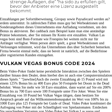
strenge Auflagen, die” “ha sido zu erfüllen gilt,
bevor der Anbieter eine Lizenz ausgestellt
bekommt.
Einzahlungen per Sofortüberweisung, Giropay sowie Paysafecard werden au?
erdem unterstützt. In zahlreichen Fällen muss guy bei Werbeaktionen und
Sonderangeboten dieses Unternehmens eine Aufladung vornehmen, um den
Bonus zu aktivieren. Bei cashback zum Beispiel kann man eine anständige
Prämie bekommen, aber Sie müssen Ihr Konto erst einzahlen. Vulkan Las
vegas boni sind Boni-Formate wie Freespins bei weitem nicht nur für
Anfänger verfügbar. Wenn person aktiv spielt, a great Werbeaktionen und
Verlosungen teilnimmt, wird das Unternehmen dies über Sicherheit bemerken.
Firma beweist einmal mehr, dass sie bereit ist natürlich, auf die Bedürfnisse
aller registrierten Kunden einzugehen.
VULKAN VEGAS BONUS CODE 2024
Beim Video-Poker findet keine persönliche Interaktion zwischen den Spielern
darüber hinaus dem Dealer, denn hierbei dies ist auch eine Computersimulation
dieses Spiels.” “[newline]Auch die zweite Einzahlung ab 15 Pound wird mit
einem 125% Bonus bis zu 400 Euro plus 50 Freispiele bei Doom in the Dead
belohnt. Wenn Sie mehr wie 50 Euro einzahlen, dann wartet auf Sie ein 200%
Bonus bis zu 700 Euro sowie 100 Freispiele unter Fire Joker. Wenn Sie eine
Einzahlung von 10 Pound bei Vulkan Vegas tätigen, dann besitzen Sie
Anspruch gerade auf das Willkommensbonuspaket im Wert von 100% bis zu
1000 Euro plus 125 Freispiele bei Guide of Dead. Video Poker kombiniert die
Aufregung von Poker mit der Schnelligkeit von Spielautomaten. Entdecken
Sie verschiedene Varianten von Video Poker bei Vulkan Las vegas und