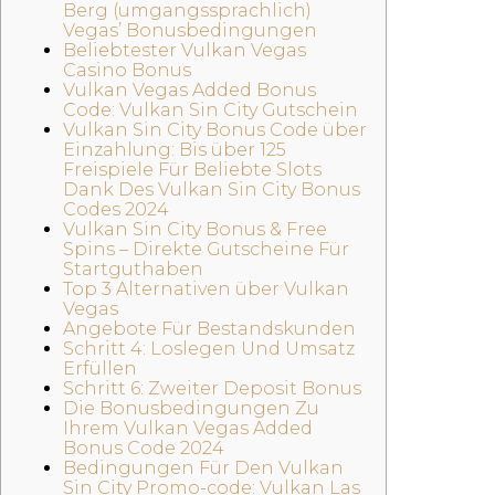
Berg (umgangssprachlich)
Vegas’ Bonusbedingungen
Beliebtester Vulkan Vegas
Casino Bonus
Vulkan Vegas Added Bonus
Code: Vulkan Sin City Gutschein
Vulkan Sin City Bonus Code über
Einzahlung: Bis über 125
Freispiele Für Beliebte Slots
Dank Des Vulkan Sin City Bonus
Codes 2024
Vulkan Sin City Bonus & Free
Spins – Direkte Gutscheine Für
Startguthaben
Top 3 Alternativen über Vulkan
Vegas
Angebote Für Bestandskunden
Schritt 4: Loslegen Und Umsatz
Erfüllen
Schritt 6: Zweiter Deposit Bonus
Die Bonusbedingungen Zu
Ihrem Vulkan Vegas Added
Bonus Code 2024
Bedingungen Für Den Vulkan
Sin City Promo-code: Vulkan Las