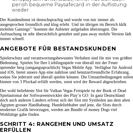
perish bequeme Paysafecard in der Auflistung
wieder.
Der Kundendienst ist deutschsprachig und wurde von mir immer als
ausgesprochen freundlich und klug erlebt. Und im übrigen im Bereich kklk
mobilen Gamings” “koennte der Anbieter aufgeladen überzeugen. Die
Aufmachung ist sehr übersichtlich gestaltet und pass away mobile Version lädt
immer schnell.
ANGEBOTE FÜR BESTANDSKUNDEN
Spielerschutz und verantwortungsbewusstes Verhalten sind für mir von größter
Bedeutung. Spielen Sie Ihre Lieblingsspiele von überall mit der Feuer
speiender berg (umgangssprachlich) Vegas Mobile App. Verfügbar für Android
und iOS, bietet unsere App eine nahtlose und benutzerfreundliche Erfahrung,
sodass Sie jederzeit und überall spielen können. Die Umsatzbedingungen sollen
binnen von 3 Plockad erfüllt werden, sonst wird der Reward abgeschrieben.
Der wohl beliebteste Slot für Vulkan Vegas Freispiele ist der Book of Dead
Spielautomat der Softwareentwickler des Play’n GO. In ganz Deutschland
doch auch anderen Ländern erfreut sich der Slot mit Symbolen aus dem alten
Ägypten grosser Handhabung. Hundeliebhaber und jene, die Slots durch
moderner Grafik bevorzugen, werden am Bundle of money Dogs viel
Wohltätige gabe finden.
SCHRITT 4: RANGEHEN UND UMSATZ
ERFÜLLEN