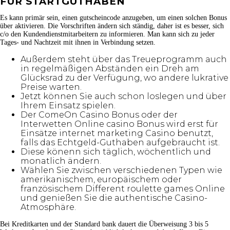
FÜR STARTGUTHABEN
Es kann primär sein, einen gutscheincode anzugeben, um einen solchen Bonus
über aktivieren. Die Vorschriften ändern sich ständig, daher ist es besser, sich
c/o den Kundendienstmitarbeitern zu informieren. Man kann sich zu jeder
Tages- und Nachtzeit mit ihnen in Verbindung setzen.
Außerdem steht über das Treueprogramm auch
in regelmäßigen Abständen ein Dreh am
Glücksrad zu der Verfügung, wo andere lukrative
Preise warten.
Jetzt können Sie auch schon loslegen und über
Ihrem Einsatz spielen.
Der ComeOn Casino Bonus oder der
Interwetten Online casino Bonus wird erst für
Einsätze internet marketing Casino benutzt,
falls das Echtgeld-Guthaben aufgebraucht ist.
Diese könenn sich täglich, wöchentlich und
monatlich ändern.
Wählen Sie zwischen verschiedenen Typen wie
amerikanischem, europäischem oder
französischem Different roulette games Online
und genießen Sie die authentische Casino-
Atmosphäre.
Bei Kreditkarten und der Standard bank dauert die Überweisung 3 bis 5