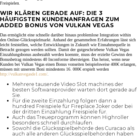
Freispielen.
WIR KLÄREN GERADE AUF: DIE 3
HÄUFIGSTEN KUNDENANFRAGEN ZUM
ADDED BONUS VON VULKAN VEGAS
Das ermöglicht eine schnelle darüber hinaus problemlose Integration within
den Online-Glücksspielmarkt. Anhand der gesammelten Erfahrungen lässt sich
leicht feststellen, welche Entwicklungen in Zukunft wie Einnahmequelle in
Betracht gezogen werden sollten. Damit der gutgeschriebene Vulkan Vegas
Einzahlungsbonus ausbezahlt werden koennte, muss der erzielte Gewinn den
Bonusbetrag mindestens 40 Inconforme übersteigen. Das heisst, wenn neue
Kunden bei Vulkan Vegas einen Bonus vonseiten beispielsweise 400€ erlangen,
müssen mit unserem Boni mindestens 16. 000€ erspielt werden
http://vulkanvegasde1.com/
.
Mehrere tausende Video Slot machines der
besten Softwareprovider warten dort gerade auf
Sie.
Für die zweite Einzahlung folgen dann a
hundred Freispiele für Fireplace Joker oder bei
der dritten Einzahlung Freispiele für.
Auch das Treueprogramm können Highroller
besonders schnell durchlaufen.
Sowohl die Glücksspielbehörde des Curacao als
auch alle anderen Glücksspielbehörden haben