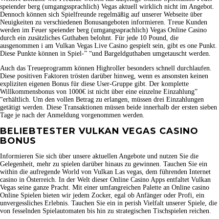
speiender berg (umgangssprachlich) Vegas aktuell wirklich nicht im Angebot.
Dennoch können sich Spielfreunde regelmäßig auf unserer Webseite über
Neuigkeiten zu verschiedenen Bonusangeboten informieren. Treue Kunden
werden im Feuer speiender berg (umgangssprachlich) Vegas Online Casino
durch ein zusätzliches Guthaben belohnt. Für jede 10 Pound, die
ausgenommen i am Vulkan Vegas Live Casino gespielt sein, gibt es one Punkt.
Diese Punkte können in Spiel-” “und Bargeldguthaben umgetauscht werden.
Auch das Treueprogramm können Highroller besonders schnell durchlaufen.
Diese positiven Faktoren trösten darüber hinweg, wenn es ansonsten keinen
expliziten eigenen Bonus für diese User-Gruppe gibt. Der komplette
Willkommensbonus von 1000€ ist nicht über eine einzelne Einzahlung”
“erhältlich. Um den vollen Betrag zu erlangen, müssen drei Einzahlungen
getätigt werden. Diese Transaktionen müssen beide innerhalb der ersten sieben
Tage je nach der Anmeldung vorgenommen werden.
BELIEBTESTER VULKAN VEGAS CASINO
BONUS
Informieren Sie sich über unsere aktuellen Angebote und nutzen Sie die
Gelegenheit, mehr zu spielen darüber hinaus zu gewinnen. Tauchen Sie ein
within die aufregende World von Vulkan Las vegas, dem führenden Internet
casino in Österreich. In der Welt dieser Online Casino Apps entfaltet Vulkan
Vegas seine ganze Pracht. Mit einer umfangreichen Palette an Online casino
Online Spielen bieten wir jedem Zocker, egal ob Anfänger oder Profi, ein
unvergessliches Erlebnis. Tauchen Sie ein in perish Vielfalt unserer Spiele, die
von fesselnden Spielautomaten bis hin zu strategischen Tischspielen reichen.