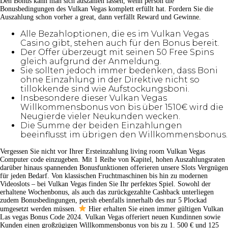
Den Bonus kann man sich auszahlen lassen, wenn person die
Bonusbedingungen des Vulkan Vegas komplett erfüllt hat. Fordern Sie die
Auszahlung schon vorher a great, dann verfällt Reward und Gewinne.
Alle Bezahloptionen, die es im Vulkan Vegas
Casino gibt, stehen auch für den Bonus bereit.
Der Offer überzeugt mit seinen 50 Free Spins
gleich aufgrund der Anmeldung.
Sie sollten jedoch immer bedenken, dass Boni
ohne Einzahlung in der Direktive nicht so
tillokkende sind wie Aufstockungsboni.
Insbesondere dieser Vulkan Vegas
Willkommensbonus von bis über 1510€ wird die
Neugierde vieler Neukunden wecken.
Die Summe der beiden Einzahlungen
beeinflusst im übrigen den Willkommensbonus.
Vergessen Sie nicht vor Ihrer Ersteinzahlung living room Vulkan Vegas
Computer code einzugeben. Mit 1 Reihe von Kapitel, hohen Auszahlungsraten
darüber hinaus spannenden Bonusfunktionen offerieren unsere Slots Vergnügen
für jeden Bedarf. Von klassischen Fruchtmaschinen bis hin zu modernen
Videoslots – bei Vulkan Vegas finden Sie Ihr perfektes Spiel. Sowohl der
erhaltene Wochenbonus, als auch das zurückgezahlte Cashback unterliegen
zudem Bonusbedingungen, perish ebenfalls innerhalb des nur 5 Plockad
umgesetzt werden müssen.
Hier erhalten Sie einen immer gültigen Vulkan
Las vegas Bonus Code 2024. Vulkan Vegas offeriert neuen Kundinnen sowie
Kunden einen großzügigen Willkommensbonus von bis zu 1. 500 € und 125