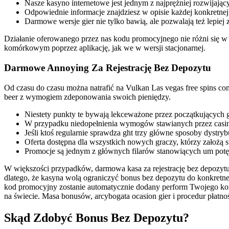
Nasze kasyno internetowe jest jednym z najprężniej rozwijając
Odpowiednie informacje znajdziesz w opisie każdej konkretnej 
Darmowe wersje gier nie tylko bawią, ale pozwalają też lepie
Działanie oferowanego przez nas kodu promocyjnego nie różni się w 
komórkowym poprzez aplikację, jak we w wersji stacjonarnej.
Darmowe Annoying Za Rejestrację Bez Depozytu
Od czasu do czasu można natrafić na Vulkan Las vegas free spins co
beer z wymogiem zdeponowania swoich pieniędzy.
Niestety punkty te bywają lekceważone przez początkujących
W przypadku niedopełnienia wymogów stawianych przez casin
Jeśli ktoś regularnie sprawdza ght trzy główne sposoby dystry
Oferta dostępna dla wszystkich nowych graczy, którzy założą 
Promocje są jednym z głównych filarów stanowiących um potęd
W większości przypadków, darmowa kasa za rejestrację bez depozytu 
dlatego, że kasyna wolą ograniczyć bonus bez depozytu do konkretne
kod promocyjny zostanie automatycznie dodany perform Twojego konta
na świecie. Masa bonusów, arcybogata ocasion gier i procedur płatnoś
Skąd Zdobyć Bonus Bez Depozytu?