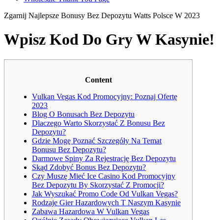
Zgarnij Najlepsze Bonusy Bez Depozytu Watts Polsce W 2023
Wpisz Kod Do Gry W Kasynie!
Content
Vulkan Vegas Kod Promocyjny: Poznaj Ofertę
2023
Blog O Bonusach Bez Depozytu
Dlaczego Warto Skorzystać Z Bonusu Bez
Depozytu?
Gdzie Mogę Poznać Szczegóły Na Temat
Bonusu Bez Depozytu?
Darmowe Spiny Za Rejestrację Bez Depozytu
Skąd Zdobyć Bonus Bez Depozytu?
Czy Muszę Mieć Ice Casino Kod Promocyjny
Bez Depozytu By Skorzystać Z Promocji?
Jak Wyszukać Promo Code Od Vulkan Vegas?
Rodzaje Gier Hazardowych T Naszym Kasynie
Zabawa Hazardowa W Vulkan Vegas