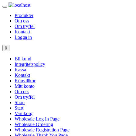
Produkter
Om oss
Om tryffel
Kontakt
Logga in
0
Bli kund
Integritetspolicy
Kassa
Kontakt
Köpvillkor
Mitt konto
Om oss
Om tryffel
Shop
Start
Varukorg
Wholesale Log In Page
Wholesale Ordering
Wholesale Registration Page
Wholesale Thank You Page