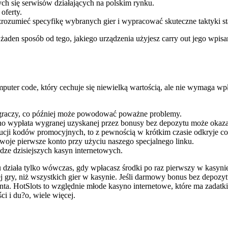
ych się serwisów działających na polskim rynku.
oferty.
j zrozumieć specyfikę wybranych gier i wypracować skuteczne taktyki s
żaden sposób od tego, jakiego urządzenia użyjesz carry out jego wpis
mputer code, który cechuje się niewielką wartością, ale nie wymaga wp
 graczy, co później może powodować poważne problemy.
o wypłata wygranej uzyskanej przez bonusy bez depozytu może okaza
bucji kodów promocyjnych, to z pewnością w krótkim czasie odkryje coś
swoje pierwsze konto przy użyciu naszego specjalnego linku.
ze dzisiejszych kasyn internetowych.
działa tylko wówczas, gdy wpłacasz środki po raz pierwszy w kasynie
j gry, niż wszystkich gier w kasynie. Jeśli darmowy bonus bez depoz
. HotSlots to względnie młode kasyno internetowe, które ma zadatki n
ci i du?o, wiele więcej.