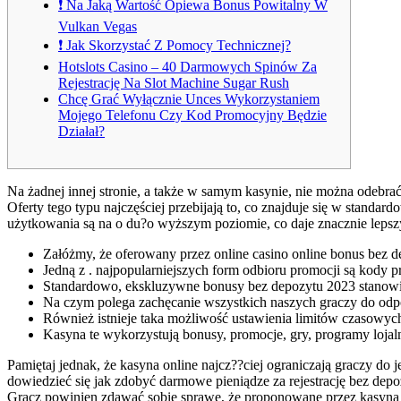
❗ Na Jaką Wartość Opiewa Bonus Powitalny W
Vulkan Vegas
❗ Jak Skorzystać Z Pomocy Technicznej?
Hotslots Casino – 40 Darmowych Spinów Za
Rejestrację Na Slot Machine Sugar Rush
Chcę Grać Wyłącznie Unces Wykorzystaniem
Mojego Telefonu Czy Kod Promocyjny Będzie
Działał?
Na żadnej innej stronie, a także w samym kasynie, nie można odebra
Oferty tego typu najczęściej przebijają to, co znajduje się w standar
użytkowania są na o du?o wyższym poziomie, co daje znacznie lepszy
Załóżmy, że oferowany przez online casino online bonus bez de
Jedną z . najpopularniejszych form odbioru promocji są kody 
Standardowo, ekskluzywne bonusy bez depozytu 2023 stanowi
Na czym polega zachęcanie wszystkich naszych graczy do odp
Również istnieje taka możliwość ustawienia limitów czasowyc
Kasyna te wykorzystują bonusy, promocje, gry, programy loja
Pamiętaj jednak, że kasyna online najcz??ciej ograniczają graczy do
dowiedzieć się jak zdobyć darmowe pieniądze za rejestrację bez depoz
Gracz powinien zdawać sobie sprawę, że proponowane przez kasyna