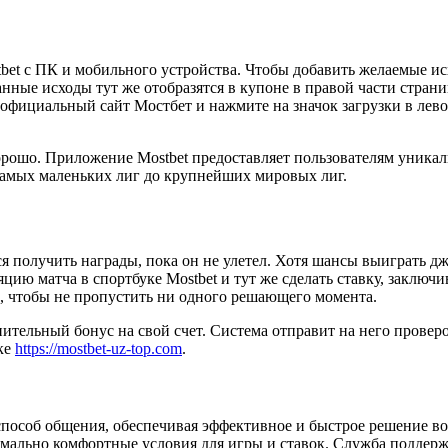
bet с ПК и мобильного устройства. Чтобы добавить желаемые ис
ые исходы тут же отобразятся в купоне в правой части страниц
официальный сайт Мостбет и нажмите на значок загрузки в лево
 хорошо. Приложение Mostbet предоставляет пользователям уникал
 самых маленьких лиг до крупнейших мировых лиг.
ся получить награды, пока он не улетел. Хотя шансы выиграть д
яцию матча в спортбуке Mostbet и тут же сделать ставку, заключ
н, чтобы не пропустить ни одного решающего момента.
нительный бонус на свой счет. Система отправит на него прове
йке
https://mostbet-uz-top.com
.
пособ общения, обеспечивая эффективное и быстрое решение во
имально комфортные условия для игры и ставок. Служба поддерж