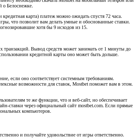
лиенту необходимо скачать Mostbet на мобильный телефон или
й о Белоснежке.
 кредитная карта) платеж можно ожидать спустя 72 часа.
гры, что позволит вам делать умные и обоснованные ставки.
огнозировавшие хотя бы 9 исходов из 15.
х транзакций. Вывод средств может занимать от 1 минуты до
использовании кредитной карты оно может быть дольше.
ние, если оно соответствует системным требованиям.
ексные возможности для ставок, Mostbet поможет вам в этом.
зователям те же функции, что и веб-сайт, но обеспечивает
лайн-ставки через официальный сайт mostbet.com. Если прямые
сональных компьютеров.
тственно и получайте удовольствие от игры ответственно.