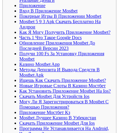
Реальные Деньги
Приложение
Вход В Приложение Mostbet
Покерные Игры В Приложении Mostbet
Mostbet 5 9 3 Apk Скачать Бесплатно На
Андрои
Как Я Могу Получить Приложение Mostbet?
Часть 1 Что Такое Google Docs
Обновление Приложения Mostbet До
Последней Версии 2023
Получи 100 Fs За Установку Приложения
Mostbet
Казино Mostbet App
Методы Депозита И Вывода Средств В
Mostbet Apk
Ищешь Как Скачать Приложение Mostbet?
Новые Игровые Слоты В Казино Мостбет
Как Установить Приложение Mostbet На Ios?
Скачать Mostbet Для Устройств Ios
Могу Ли Я Зарегистрироваться В Mostbet С
Помощью Приложения?
Приложение Мостбет Кз
Mostbet Лучшее Казино В Узбекистан
Скачать Приложение Mostbet Для Ios
Программа Не Устанавливается На Android,