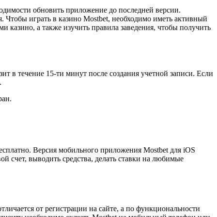
ходимости обновить приложение до последней версии.
 Чтобы играть в казино Mostbet, необходимо иметь активный
ми казино, а также изучить правила заведения, чтобы получить
ит в течение 15-ти минут после создания учетной записи. Если
.
ран.
бесплатно. Версия мобильного приложения Mostbet для iOS
ой счет, выводить средства, делать ставки на любимые
отличается от регистрации на сайте, а по функциональности