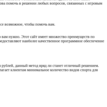
това помочь в решении любых вопросов, связанных с игровым
все возможное, чтобы помочь вам.
то вам нужно. Этот сайт имеет множество преимуществ по
редоставляют наиболее качественное программное обеспечение
ч рублей, данный метод вряд ли станет отличный решением.
лагает клиентам минимальное количество видов спорта для