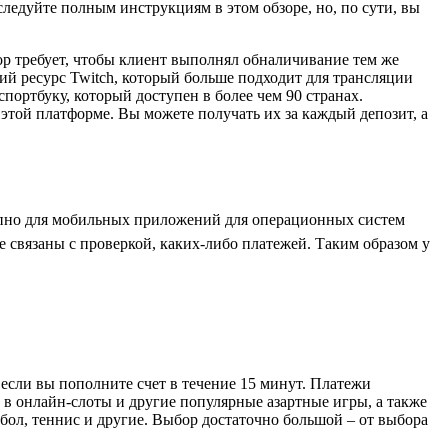
едуйте полным инструкциям в этом обзоре, но, по сути, вы
ор требует, чтобы клиент выполнял обналичивание тем же
ний ресурс Twitch, который больше подходит для трансляции
портбуку, который доступен в более чем 90 странах.
этой платформе. Вы можете получать их за каждый депозит, а
ступно для мобильных приложений для операционных систем
е связаны с проверкой, каких-либо платежей. Таким образом у
 если вы пополните счет в течение 15 минут. Платежи
 в онлайн-слоты и другие популярные азартные игры, а также
дбол, теннис и другие. Выбор достаточно большой – от выбора