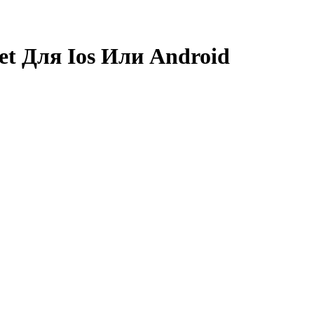
t Для Ios Или Android