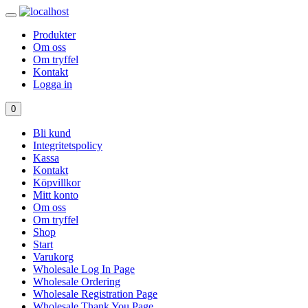
Produkter
Om oss
Om tryffel
Kontakt
Logga in
0
Bli kund
Integritetspolicy
Kassa
Kontakt
Köpvillkor
Mitt konto
Om oss
Om tryffel
Shop
Start
Varukorg
Wholesale Log In Page
Wholesale Ordering
Wholesale Registration Page
Wholesale Thank You Page