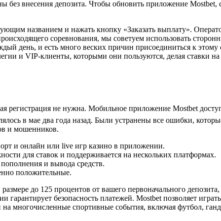
ез внесения депозита. Чтобы обновить приложение Mostbet, сл
твующим названием и нажать кнопку «Заказать выплату». Операт
м происходящего соревнования, мы советуем использовать сторон
дый день, и есть много веских причин присоединиться к этому с
гии и VIP-клиенты, которыми они пользуются, делая ставки на 
 новая регистрация не нужна. Мобильное приложение Mostbet до
ялось в мае два года назад. Были устранены все ошибки, которы
ов и мошенников.
орт и онлайн или live игр казино в приложении.
жности для ставок и поддерживается на нескольких платформах.
пополнения и вывода средств.
енно положительные.
размере до 125 процентов от вашего первоначального депозита,
 гарантирует безопасность платежей. Mostbet позволяет играть
вки на многочисленные спортивные события, включая футбол, ган