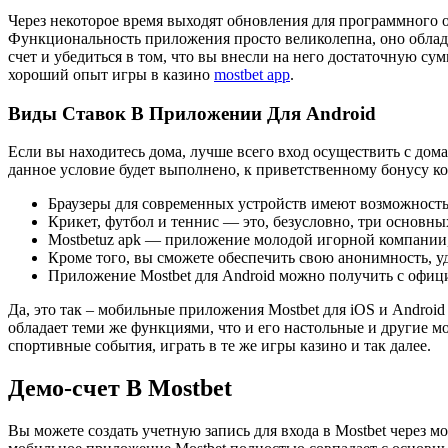
Через некоторое время выходят обновления для программного 
Функциональность приложения просто великолепна, оно облада
счет и убедиться в том, что вы внесли на него достаточную су
хороший опыт игры в казино
mostbet app
.
Виды Ставок В Приложении Для Android
Если вы находитесь дома, лучше всего вход осуществить с дом
данное условие будет выполнено, к приветственному бонусу к
Браузеры для современных устройств имеют возможность с
Крикет, футбол и теннис — это, безусловно, три основны
Mostbetuz apk — приложение молодой игорной компании, 
Кроме того, вы сможете обеспечить свою анонимность, у
Приложение Mostbet для Android можно получить с официа
Да, это так – мобильные приложения Mostbet для iOS и Androi
обладает теми же функциями, что и его настольные и другие м
спортивные события, играть в те же игры казино и так далее.
Демо-счет В Mostbet
Вы можете создать учетную запись для входа в Mostbet через м