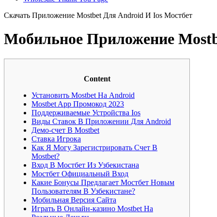
Скачать Приложение Mostbet Для Android И Ios Мостбет
Мобильное Приложение Mostbe
Content
Установить Mostbet На Android
Mostbet App Промокод 2023
Поддерживаемые Устройства Ios
Виды Ставок В Приложении Для Android
Демо-счет В Mostbet
Ставка Игрока
Как Я Могу Зарегистрировать Счет В
Mostbet?
Вход В Мостбет Из Узбекистана
Мостбет Официальный Вход
Какие Бонусы Предлагает Мостбет Новым
Пользователям В Узбекистане?
Мобильная Версия Сайта
Играть В Онлайн-казино Mostbet На