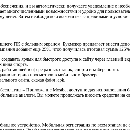
обеспечения, и вы автоматически получаете уведомление о необ
ет многочисленными возможностями и удобно для пользователя.
мму денег. Затем необходимо ознакомиться с правилами и условия
ашнего ПК с большим экраном. Букмекер предлагает внести депоз
омпания добавит еще 25%, чтоб получилась итоговая сумма 125%
оздавать ярлык для быстрого доступа к сайту через главный эк
х вида спорта.
работающей в сфере разных ставок, спорта и киберспорта.
далив историю просмотров в мобильном браузере.
льного сайта, скачав файл .apk.
d бесплатны – Приложение Mostbet доступно для использования 
обильные аналоги. Вы можете продолжать вносить средства на св
обильное устройство. Мобильная регистрация по всем этапам не 