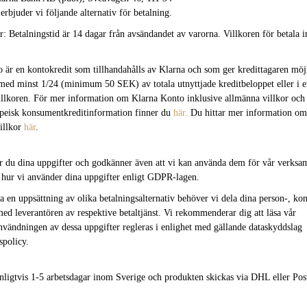
bjuder vi följande alternativ för betalning.
: Betalningstid är 14 dagar från avsändandet av varorna. Villkoren för betala 
är en kontokredit som tillhandahålls av Klarna och som ger kredittagaren möjli
med minst 1/24 (minimum 50 SEK) av totala utnyttjade kreditbeloppet eller i 
illkoren. För mer information om Klarna Konto inklusive allmänna villkor och
peisk konsumentkreditinformation finner du
här.
Du hittar mer information o
villkor
här
.
er du dina uppgifter och godkänner även att vi kan använda dem för vår verksa
e hur vi använder dina uppgifter enligt GDPR-lagen.
a en uppsättning av olika betalningsalternativ behöver vi dela dina person-, kon
ed leverantören av respektive betaltjänst. Vi rekommenderar dig att läsa vår
Användningen av dessa uppgifter regleras i enlighet med gällande dataskyddslag
spolicy.
anligtvis 1-5 arbetsdagar inom Sverige och produkten skickas via DHL eller Po