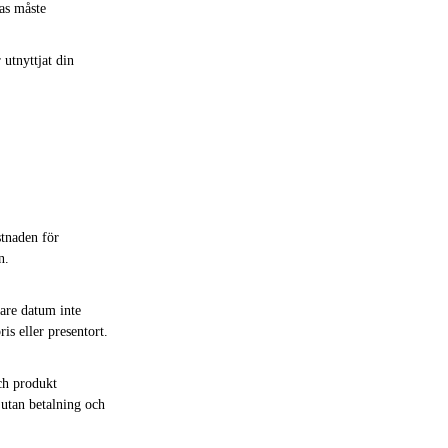
ras måste
utnyttjat din
stnaden för
n.
are datum inte
is eller presentort.
och produkt
 utan betalning och