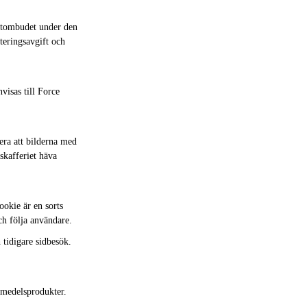
ostombudet under den
nteringsavgift och
visas till Force
tera att bilderna med
skafferiet häva
ookie är en sorts
ch följa användare.
 tidigare sidbesök.
vsmedelsprodukter.