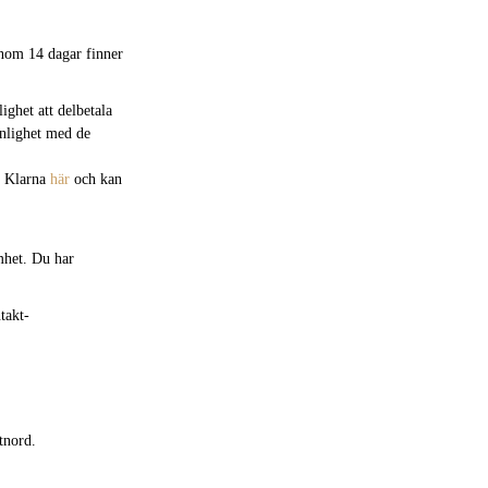
inom 14 dagar finner
ghet att delbetala
enlighet med de
m Klarna
här
och kan
mhet. Du har
takt-
stnord.