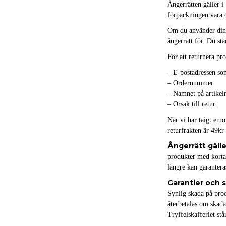
Ångerrätten gäller i
förpackningen vara o
Om du använder din å
ångerrätt för. Du stå
För att returnera pr
– E-postadressen som
– Ordernummer
– Namnet på artikeln
– Orsak till retur
När vi har taigt emo
returfrakten är 49kr 
Ångerrätt gälle
produkter med korta
längre kan garanteras
Garantier och 
Synlig skada på prod
återbetalas om skada
Tryffelskafferiet stå