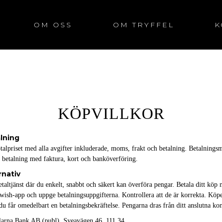
OM OSS
OM TRYFFEL
K
KÖPVILLKOR
alning
otalpriset med alla avgifter inkluderade, moms, frakt och betalning. Betalnings
 betalning med faktura, kort och banköverföring.
rnativ
taltjänst där du enkelt, snabbt och säkert kan överföra pengar. Betala ditt k
 Swish-app och uppge betalningsuppgifterna. Kontrollera att de är korrekta. Kö
 får omedelbart en betalningsbekräftelse. Pengarna dras från ditt anslutna kon
arna Bank AB (publ), Sveavägen 46, 111 34