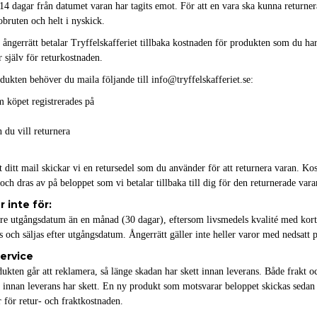
 14 dagar från datumet varan har tagits emot. För att en vara ska kunna returne
bruten och helt i nyskick.
ngerrätt betalar Tryffelskafferiet tillbaka kostnaden för produkten som du har 
r själv för returkostnaden.
odukten behöver du maila följande till info@tryffelskafferiet.se:
 köpet registrerades på
 du vill returnera
t ditt mail skickar vi en retursedel som du använder för att returnera varan. Ko
och dras av på beloppet som vi betalar tillbaka till dig för den returnerade vara
r inte för:
re utgångsdatum än en månad (30 dagar), eftersom livsmedels kvalité med kort
 och säljas efter utgångsdatum. Ångerrätt gäller inte heller varor med nedsatt pr
service
ukten går att reklamera, så länge skadan har skett innan leverans. Både frakt 
 innan leverans har skett. En ny produkt som motsvarar beloppet skickas sedan
r för retur- och fraktkostnaden.