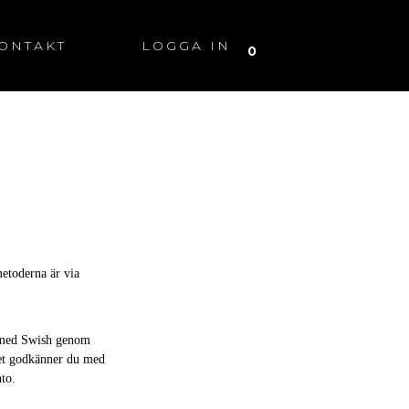
ONTAKT
LOGGA IN
0
metoderna är via
öp med Swish genom
pet godkänner du med
to.