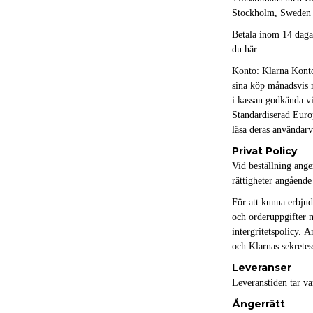
Stockholm, Sweden er
Betala inom 14 dagar
du här.
Konto: Klarna Konto 
sina köp månadsvis 
i kassan godkända v
Standardiserad Euro
läsa deras användar
Privat Policy
Vid beställning ang
rättigheter angåend
För att kunna erbjud
och orderuppgifter m
intergritetspolicy. 
och Klarnas sekretes
Leveranser
Leveranstiden tar v
Ångerrätt