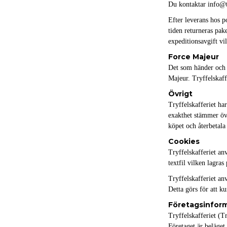
Du kontaktar info@tr
Efter leverans hos 
tiden returneras pak
expeditionsavgift vi
Force Majeur
Det som händer och s
Majeur. Tryffelskaffe
Övrigt
Tryffelskafferiet har
exakthet stämmer öv
köpet och återbetala 
Cookies
Tryffelskafferiet an
textfil vilken lagra
Tryffelskafferiet an
Detta görs för att k
Företagsinfor
Tryffelskafferiet (T
Företaget är beläget