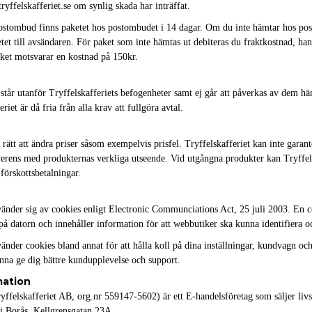
yffelskafferiet.se om synlig skada har inträffat.
postombud finns paketet hos postombudet i 14 dagar. Om du inte hämtar hos p
etet till avsändaren. För paket som inte hämtas ut debiteras du fraktkostnad, ha
lket motsvarar en kostnad på 150kr.
tår utanför Tryffelskafferiets befogenheter samt ej går att påverkas av dem hän
riet är då fria från alla krav att fullgöra avtal.
 rätt att ändra priser såsom exempelvis prisfel. Tryffelskafferiet kan inte garan
erens med produkternas verkliga utseende. Vid utgångna produkter kan Tryffel
förskottsbetalningar.
vänder sig av cookies enligt Electronic Communciations Act, 25 juli 2003. En c
s på datorn och innehåller information för att webbutiker ska kunna identifiera o
vänder cookies bland annat för att hålla koll på dina inställningar, kundvagn och
unna ge dig bättre kundupplevelse och support.
mation
ryffelskafferiet AB, org.nr 559147-5602) är ett E-handelsföretag som säljer li
 i Borås, Kellgrensgatan 23A.