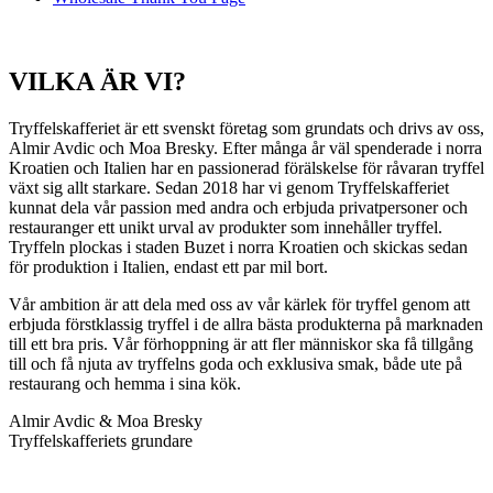
VILKA ÄR VI?
Tryffelskafferiet är ett svenskt företag som grundats och drivs av oss,
Almir Avdic och Moa Bresky. Efter många år väl spenderade i norra
Kroatien och Italien har en passionerad förälskelse för råvaran tryffel
växt sig allt starkare. Sedan 2018 har vi genom Tryffelskafferiet
kunnat dela vår passion med andra och erbjuda privatpersoner och
restauranger ett unikt urval av produkter som innehåller tryffel.
Tryffeln plockas i staden Buzet i norra Kroatien och skickas sedan
för produktion i Italien, endast ett par mil bort.
Vår ambition är att dela med oss av vår kärlek för tryffel genom att
erbjuda förstklassig tryffel i de allra bästa produkterna på marknaden
till ett bra pris. Vår förhoppning är att fler människor ska få tillgång
till och få njuta av tryffelns goda och exklusiva smak, både ute på
restaurang och hemma i sina kök.
Almir Avdic & Moa Bresky
Tryffelskafferiets grundare