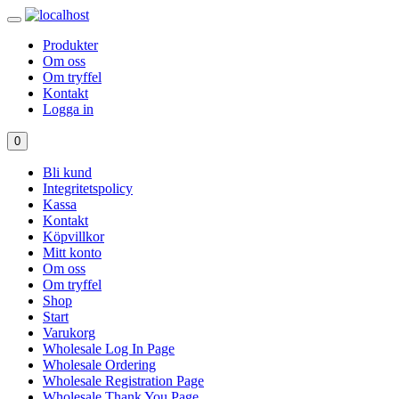
Produkter
Om oss
Om tryffel
Kontakt
Logga in
0
Bli kund
Integritetspolicy
Kassa
Kontakt
Köpvillkor
Mitt konto
Om oss
Om tryffel
Shop
Start
Varukorg
Wholesale Log In Page
Wholesale Ordering
Wholesale Registration Page
Wholesale Thank You Page