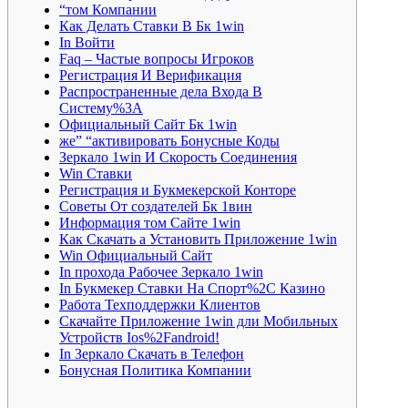
“том Компании
Как Делать Ставки В Бк 1win
In Войти
Faq – Частые вопросы Игроков
Регистрация И Верификация
Распространенные дела Входа В
Систему%3A
Официальный Сайт Бк 1win
же” “активировать Бонусные Коды
Зеркало 1win И Скорость Соединения
Win Ставки
Регистрация и Букмекерской Конторе
Советы От создателей Бк 1вин
Информация том Сайте 1win
Как Скачать а Установить Приложение 1win
Win Официальный Сайт
In прохода Рабочее Зеркало 1win
In Букмекер Ставки На Спорт%2C Казино
Работа Техподдержки Клиентов
Скачайте Приложение 1win дли Мобильных
Устройств Ios%2Fandroid!
In Зеркало Скачать в Телефон
Бонусная Политика Компании