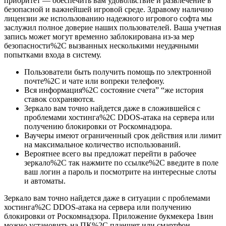
приоритет — обеспечить вам удовольствие и развлечение в
безопасной и важнейшей игровой среде. Здравому наличию
лицензии же использованию надежного игрового софта мы
заслужил полное доверие наших пользователей. Ваша учетная
запись может могут временно заблокирована из-за мер
безопасности%2C вызванных несколькими неудачными
попытками входа в систему.
Пользователи быть получить помощь по электронной
почте%2C и чате или вопреки телефону.
Вся информация%2C состояние счета” “же история
ставок сохраняются.
Зеркало вам точно найдется даже в сложившейся с
проблемами хостинга%2C DDOS-атака на сервера или
получению блокировки от Роскомнадзора.
Ваучеры имеют ограниченный срок действия или лимит
на максимальное количество использований.
Вероятнее всего вы предложат перейти в рабочее
зеркало%2C так нажмите по ссылке%2C введите в поле
ваш логин а пароль и посмотрите на интересные слоты
и автоматы.
Зеркало вам точно найдется даже в ситуации с проблемами
хостинга%2C DDOS-атака на сервера или получению
блокировки от Роскомнадзора. Приложение букмекера 1вин
можно установить на ПК%2C планшет или смартфон.