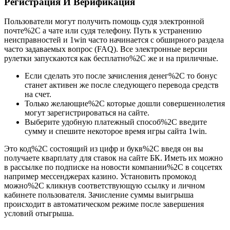
Регистрация И Верификация
Пользователи могут получить помощь судя электронной
почте%2C а чате или судя телефону. Путь к устранению
неисправностей и 1win часто начинается с обширного раздела
часто задаваемых вопрос (FAQ). Все электронные версии
рулетки запускаются как бесплатно%2C же и на приличные.
Если сделать это после зачисления денег%2C то бонус
станет активен же после следующего перевода средств
на счет.
Только желающие%2C которые дошли совершеннолетия
могут зарегистрироваться на сайте.
Выберите удобную платежный способ%2C введите
сумму и спешите некоторое время игры сайта 1win.
Это код%2C состоящий из цифр и букв%2C введя он вы
получаете кварплату для ставок на сайте БК. Иметь их можно
в рассылке по подписке на новости компании%2C в соцсетях
например мессенджерах казино. Установить промокод
можно%2C кликнув соответствующую ссылку и личном
кабинете пользователя. Зачисление суммы выигрыша
происходит в автоматическом режиме после завершения
условий отыгрыша.