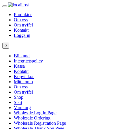
Produkter
Om oss
Om tryffel
Kontakt
Logga in
0
Bli kund
Integritetspolicy
Kassa
Kontakt
Köpvillkor
Mitt konto
Om oss
Om tryffel
Shop
Start
Varukorg
Wholesale Log In Page
Wholesale Ordering
Wholesale Registration Page
Wholesale Thank You Page