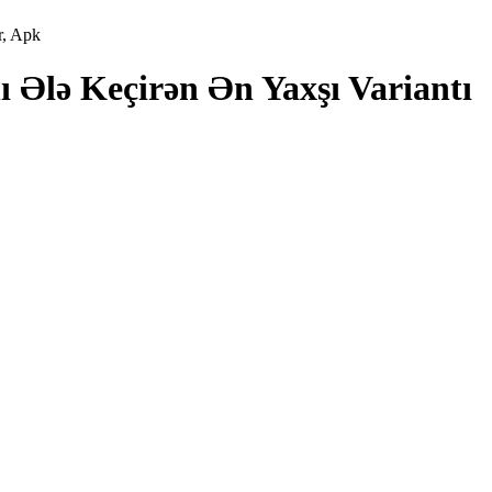
r, Apk
ı Ələ Keçirən Ən Yaxşı Variantı