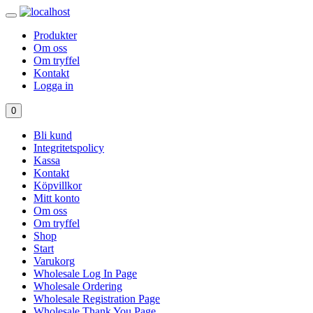
Produkter
Om oss
Om tryffel
Kontakt
Logga in
0
Bli kund
Integritetspolicy
Kassa
Kontakt
Köpvillkor
Mitt konto
Om oss
Om tryffel
Shop
Start
Varukorg
Wholesale Log In Page
Wholesale Ordering
Wholesale Registration Page
Wholesale Thank You Page