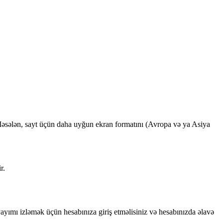
 Məsələn, sayt üçün daha uyğun ekran formatını (Avropa və ya Asiya
r.
 yayımı izləmək üçün hesabınıza giriş etməlisiniz və hesabınızda əlavə