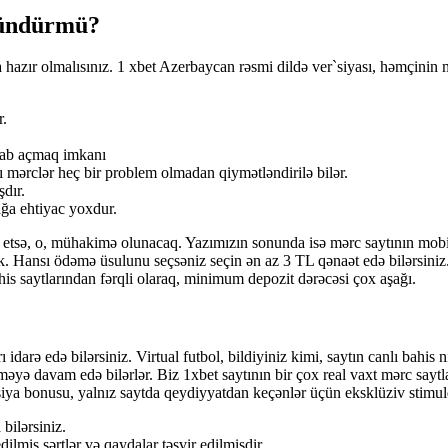
kündürmü?
 hazır olmalısınız. 1 xbet Azerbaycan rəsmi dildə ver`siyası, həmçinin
r.
esab açmaq imkanı
mərclər heç bir problem olmadan qiymətləndirilə bilər.
dır.
ğa ehtiyac yoxdur.
tsə, o, mühakimə olunacaq. Yazımızın sonunda isə mərc saytının mobil ve
rik. Hansı ödəmə üsulunu seçsəniz seçin ən az 3 TL qənaət edə bilərsin
his saytlarından fərqli olaraq, minimum depozit dərəcəsi çox aşağı.
 idarə edə bilərsiniz. Virtual futbol, bildiyiniz kimi, saytın canlı bahis
tməyə davam edə bilərlər. Biz 1xbet saytının bir çox real vaxt mərc sayt
tisiya bonusu, yalnız saytda qeydiyyatdan keçənlər üçün eksklüziv stimul
bilərsiniz.
miş şərtlər və qaydalar təsvir edilmişdir.