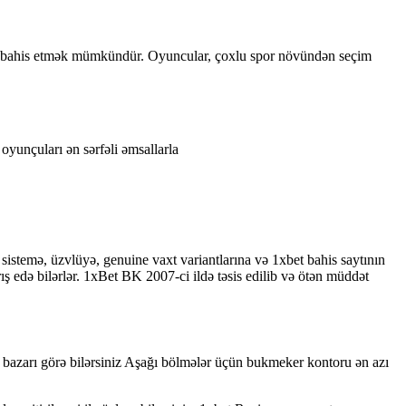
erdə bahis etmək mümkündür. Oyuncular, çoxlu spor növündən seçim
 oyunçuları ən sərfəli əmsallarla
sistemə, üzvlüyə, genuine vaxt variantlarına və 1xbet bahis saytının
ış edə bilərlər. 1xBet BK 2007-ci ildə təsis edilib və ötən müddət
bazarı görə bilərsiniz Aşağı bölmələr üçün bukmeker kontoru ən azı