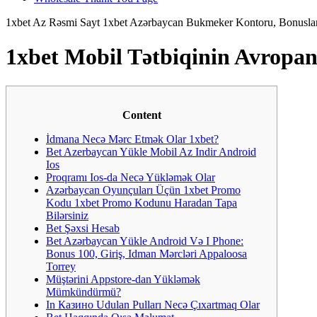
1xbet Az Rəsmi Sayt 1xbet Azərbaycan Bukmeker Kontoru, Bonusla
1xbet Mobil Tətbiqinin Avropan
Content
İdmana Necə Mərc Etmək Olar 1xbet?
Bet Azerbaycan Yükle Mobil Az Indir Android
Ios
Proqramı Ios-da Necə Yükləmək Olar
Azərbaycan Oyunçuları Üçün 1xbet Promo
Kodu 1xbet Promo Kodunu Haradan Tapa
Bilərsiniz
Bet Şəxsi Hesab
Bet Azərbaycan Yükle Android Və I Phone:
Bonus 100, Giriş, Idman Mərcləri Appaloosa
Torrey
Müştərini Appstore-dan Yükləmək
Mümkündürmü?
In Казино Udulan Pulları Necə Çıxartmaq Olar