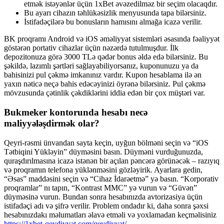
etmək istəyənlər üçün 1xBet əvəzedilməz bir seçim olacaqdır.
Bu ayarı cihazın təhlükəsizlik menyusunda tapa bilərsiniz.
İstifadəçilərə bu bonusların hamısını almağa icazə verilir.
BK proqramı Android və iOS əməliyyat sistemləri əsasında fəaliyyət
göstərən portativ cihazlar üçün nəzərdə tutulmuşdur. İlk
depozitonuza görə 3000 TLə qədər bonus əldə edə bilərsiniz. Bu
şəkildə, lazımlı şərtləri sağlayabiliyorsanız, kuponunuzu ya da
bahisinizi pul çəkmə imkanınız vardır. Kupon hesablama ilə ən
yaxın nəticə neçə bahis edəcəyinizi öyrənə bilərsiniz. Pul çəkmə
mövzusunda çətinlik çəkdiklərini iddia edən bir çox müştəri var.
Bukmeker kontorunda hesabı necə
maliyyələşdirmək olar?
Qeyri-rəsmi ünvandan sayta keçin, uyğun bölməni seçin və “iOS
Tətbiqini Yükləyin” düyməsini basın. Düyməni vurduğunuzda,
quraşdırılmasına icazə istənən bir açılan pəncərə görünəcək – razıyıq
və proqramın telefona yüklənməsini gözləyirik. Ayarlara gedin,
“Əsas” maddəsini seçin və “Cihaz İdarəetmə” yə basın. “Korporativ
proqramlar” nı tapın, “Kontrast MMC” yə vurun və “Güvən”
düyməsinə vurun. Bundan sonra hesabınızda avtorizasiya üçün
istifadəçi adı və şifrə verilir. Problem ondadır ki, daha sonra şəxsi
hesabınızdakı məlumatları əlavə etməli və yoxlamadan keçməlisiniz
https://1xbet-qeydiyyat.com/qeydiyyat/
.