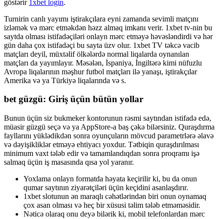
göstərir
1xbet login
.
Turnirin canlı yayımı iştirakçılara eyni zamanda sevimli matçını
izləmək və mərc etməkdən həzz almaq imkanı verir. 1xbet tv-nin bu
saytda olması istifadəçiləri onlayn mərc etməyə həvəsləndirdi və hər
gün daha çox istifadəçi bu sayta üzv olur. 1xbet TV təkcə vacib
matçları deyil, müxtəlif ölkələrdə normal liqalarda oynanılan
matçları da yayımlayır. Məsələn, İspaniya, İngiltərə kimi nüfuzlu
Avropa liqalarının məşhur futbol matçları ilə yanaşı, iştirakçılar
Amerika və ya Türkiyə liqalarında və s.
bet güzgü: Giriş üçün bütün yollar
Bunun üçün siz bukmeker kontorunun rəsmi saytından istifadə edə,
müasir güzgü seçə və ya AppStore-a baş çəkə bilərsiniz. Quraşdırma
fayllarını yüklədikdən sonra oyunçuların mövcud parametrlərə əlavə
və dəyişikliklər etməyə ehtiyacı yoxdur. Tətbiqin quraşdırılması
minimum vaxt tələb edir və tamamlandıqdan sonra proqramı işə
salmaq üçün iş masasında qısa yol yaranır.
Yoxlama onlayn formatda həyata keçirilir ki, bu da onun
qumar saytının ziyarətçiləri üçün keçidini asanlaşdırır.
1xbet slotunun ən maraqlı cəhətlərindən biri onun oynamaq
çox asan olması və heç bir xüsusi təlim tələb etməməsidir.
Nəticə olaraq onu deyə bilərik ki, mobil telefonlardan mərc