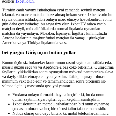
göstərir
1xbet login
.
Turnirin canlı yayımı iştirakçılara eyni zamanda sevimli matçını
izləmək və mərc etməkdən həzz almaq imkanı verir. 1xbet tv-nin bu
saytda olması istifadəçiləri onlayn mərc etməyə həvəsləndirdi və hər
gün daha çox istifadəçi bu sayta üzv olur. 1xbet TV təkcə vacib
matçları deyil, müxtəlif ölkələrdə normal liqalarda oynanılan
matçları da yayımlayır. Məsələn, İspaniya, İngiltərə kimi nüfuzlu
Avropa liqalarının məşhur futbol matçları ilə yanaşı, iştirakçılar
Amerika və ya Türkiyə liqalarında və s.
bet güzgü: Giriş üçün bütün yollar
Bunun üçün siz bukmeker kontorunun rəsmi saytından istifadə edə,
müasir güzgü seçə və ya AppStore-a baş çəkə bilərsiniz. Quraşdırma
fayllarını yüklədikdən sonra oyunçuların mövcud parametrlərə əlavə
və dəyişikliklər etməyə ehtiyacı yoxdur. Tətbiqin quraşdırılması
minimum vaxt tələb edir və tamamlandıqdan sonra proqramı işə
salmaq üçün iş masasında qısa yol yaranır.
Yoxlama onlayn formatda həyata keçirilir ki, bu da onun
qumar saytının ziyarətçiləri üçün keçidini asanlaşdırır.
1xbet slotunun ən maraqlı cəhətlərindən biri onun oynamaq
çox asan olması və heç bir xüsusi təlim tələb etməməsidir.
Nəticə olaraq onu deyə bilərik ki, mobil telefonlardan mərc