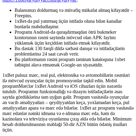
Balansınızı doldurmaq və müvafiq mükafat almaq kifayətdir –
Freepins.
1xBet-də pul yatırmaq üçün istifadə oluna bilən kanallar
bunlarla məhdudlaşmır.
Proqramı Android-də quraşdırmaqdan ötrü bukmeker
kontorunun rəsmi saytında mövcud olan APK faylını
yükləmək üçün keçiddən istifadə etmək kifayətdir.
Bu dəstək 130 fərqli dildə sərbəst danışır və istifadəçilərin
problemlərinə 24 saat cavab verir.
Bu platformanın rəsmi proqram təminatı kataloquna 1xbet
tətbiqini əlavə etməmək Google-un siyasətidir.
1xBet pulsuz mərc, real pul, elektronika və avtomobillərin rəsmləri
ilə mövcud oyunçular üçün promosyonlar təşkil edin. Mobil
proqramMərclər 1xBet Android və iOS cihazları üçün nəzərdə
tutulub. Proqramın funksionallığı və dizaynı istifadəçilərin əsas
saytda gördüklərinə tam uyğun gəlir. Proqram vasitəsilə oyunçular
ən vacib əməliyyatları – qeydiyyatdan keçə, yoxlamadan keçə, pul
əməliyyatları apara və mərc edə bilərlər. 1xBet az proqramı vasitəsilə
mərc edənlər nəinki idmana və e-idmana mərc edə, həm də
kazinolara və televiziya oyunlarına çıxış əldə edə bilərlər. Minimum
hesab doldurulmasının məbləği 50-dir AZN bütün ödəniş üsulları
üçün.