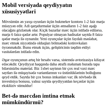
Mobil versiyada qeydiyyatın
xüsusiyyətləri
Mövsümün ən yaxşı oyunları üçün bukmeker kontoru 1-2 faiz marja
müəyyən edir. Adi qarşıdurmalar üçün əmsalların 1-2 faiz aşağı
olacağını gözləmək olar. Kiçik bazarlar mərc üçün istifadə edilərsə,
marja 6 faizə qədər artır. Populyar olmayan hadisələr saytda 8 faizə
qədər marja ilə oynanılır. Yeni oyunçular üçün faydalı məsləhət,
mərc etmək niyyətində olduqları bölmədəki kotirovkaları
öyrənməkdir. Bunu etmək üçün, geliştiricinin təqdim etdiyi
vasitələrdən istifadə edin.
Əgər oyunçunun artıq bir hesabı varsa, sistemdə avtorizasiya kifayət
edəcəkdir. Qeydiyyat haqqında daha ətraflı məlumatı burada tapa
bilərsinizbu material. Biz 1xbet saytının bir çox real vaxt mərc
saytları ilə müqayisədə variantlarının və üstünlüklərinin bolluğunu
qeyd etdik. Saytda bir çox bonus imkanları var; ilk növbədə ilk
investisiya bonusu, yalnız saytda qeydiyyatdan keçənlər üçün
eksklüziv stimuldur!
Bet-də mərcdən imtina etmək
mümkündürmü?