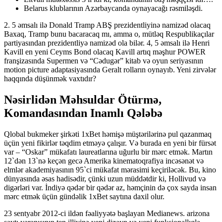
Belarus klublarının Azərbaycanda oynayacağı rəsmiləşdi.
2. 5 əmsalı ilə Donald Tramp ABŞ prezidentliyinə namizəd olacaq
Baxaq, Tramp bunu bacaracaq mı, amma o, mütləq Respublikaçılar
partiyasından prezidentliyə namizəd ola bilər. 4, 5 əmsalı ilə Henri
Kavill en yeni Ceyms Bond olacaq Kavill artıq məşhur POWER
franşizasında Supermen və “Сədugər” kitab və oyun seriyasının
motion picture adaptasiyasında Geralt rolların oynayıb. Yeni zirvələr
haqqında düşünmək vaxtıdır?
Nəsirlidən Məhsuldar Ötürmə,
Komandasından Inamlı Qələbə
Qlobal bukmeker şirkəti 1xBet həmişə müştərilərinə pul qazanmaq
üçün yeni fikirlər təqdim etməyə çalışır. Və burada en yeni bir fürsət
var – “Oskar” mükafatı laureatlarına uğurlu bir mərc etmək. Martın
12`dən 13`nə keçən gecə Amerika kinematoqrafiya incəsənət və
elmlər akademiyasının 95`ci mükafat mərasimi keçiriləcək. Bu, kino
dünyasında əsas hadisədir, çünki uzun müddətdir ki, Hollivud və
digərləri var. İndiyə qədər bir qədər az, həmçinin də çox sayda insan
mərc etmək üçün gündəlik 1xBet saytına daxil olur.
23 sentyabr 2012-ci ildən fəaliyyətə başlayan Medianews. arizona