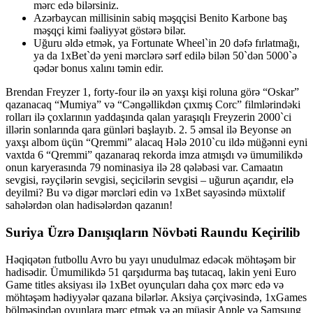
mərc edə bilərsiniz.
Azərbaycan millisinin sabiq məşqçisi Benito Karbone baş
məşqçi kimi fəaliyyət göstərə bilər.
Uğuru əldə etmək, ya Fortunate Wheel`in 20 dəfə fırlatmağı,
ya da 1xBet`də yeni mərclərə sərf edilə bilən 50`dən 5000`ə
qədər bonus xalını təmin edir.
Brendan Freyzer 1, forty-four ilə ən yaxşı kişi roluna görə “Oskar”
qazanacaq “Mumiya” və “Cəngəllikdən çıxmış Corc” filmlərindəki
rolları ilə çoxlarının yaddaşında qalan yaraşıqlı Freyzerin 2000`ci
illərin sonlarında qara günləri başlayıb. 2. 5 əmsal ilə Beyonse ən
yaxşı albom üçün “Qremmi” alacaq Hələ 2010`cu ildə müğənni eyni
vaxtda 6 “Qremmi” qazanaraq rekorda imza atmışdı və ümumilikdə
onun karyerasında 79 nominasiya ilə 28 qələbəsi var. Camaatın
sevgisi, rəyçilərin sevgisi, seçicilərin sevgisi – uğurun açarıdır, elə
deyilmi? Bu və digər mərcləri edin və 1xBet sayəsində müxtəlif
sahələrdən olan hadisələrdən qazanın!
Suriya Üzrə Danışıqların Növbəti Raundu Keçirilib
Həqiqətən futbollu Avro bu yayı unudulmaz edəcək möhtəşəm bir
hadisədir. Ümumilikdə 51 qarşıdurma baş tutacaq, lakin yeni Euro
Game titles aksiyası ilə 1xBet oyunçuları daha çox mərc edə və
möhtəşəm hədiyyələr qazana bilərlər. Aksiya çərçivəsində, 1xGames
bölməsindən oyunlara mərc etmək və ən müasir Apple və Samsung