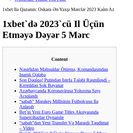
1xbet Ilə Qazanın: Oskara Ən Yaxşı Mərclər 2023 Kai̇m Az
1xbet`də 2023`cü Il Üçün
Etməyə Dəyər 5 Mərc
Content
Nəsirlidən Məhsuldar Ötürmə, Komandasından
Inamlı Qələbə
Son Dəqi̇qə! Putindən Istefa Tələbi Rəsmi̇ləşdi̇ –
Kremldən Şok Bəyanat
Azərbaycanda Koronavirusa Yoluxma Sayı
Açıqlandı
“sabah” Mərakeş Millisinin Futbolçusu Ilə
Anlaşıb
Bet`in Yeni Euro Game Titles Aksiyasında
Supercihazlar Oynanılır
“sabah”dan Yeni Transfer Və Maraqlı Təqdimat
– Vi̇deo