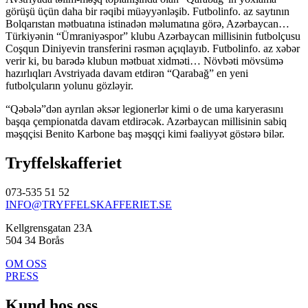
görüşü üçün daha bir rəqibi müəyyənləşib. Futbolinfo. az saytının
Bolqarıstan mətbuatına istinadən məlumatına görə, Azərbaycan…
Türkiyənin “Ümraniyəspor” klubu Azərbaycan millisinin futbolçusu
Coşqun Diniyevin transferini rəsmən açıqlayıb. Futbolinfo. az xəbər
verir ki, bu barədə klubun mətbuat xidməti… Növbəti mövsümə
hazırlıqları Avstriyada davam etdirən “Qarabağ” en yeni
futbolçuların yolunu gözləyir.
“Qəbələ”dən ayrılan əksər legionerlər kimi o de uma karyerasını
başqa çempionatda davam etdirəcək. Azərbaycan millisinin sabiq
məşqçisi Benito Karbone baş məşqçi kimi fəaliyyət göstərə bilər.
Tryffelskafferiet
073-535 51 52
INFO@TRYFFELSKAFFERIET.SE
Kellgrensgatan 23A
504 34 Borås
OM OSS
PRESS
Kund hos oss