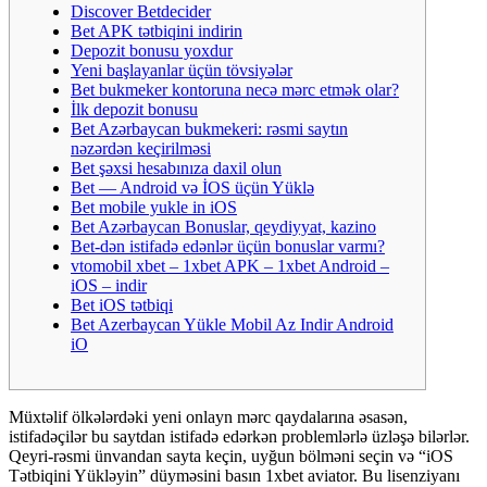
Discover Betdecider
Bet APK tətbiqini indirin
Depozit bonusu yoxdur
Yeni başlayanlar üçün tövsiyələr
Bet bukmeker kontoruna necə mərc etmək olar?
İlk depozit bonusu
Bet Azərbaycan bukmekeri: rəsmi saytın
nəzərdən keçirilməsi
Bet şəxsi hesabınıza daxil olun
Bet — Android və İOS üçün Yüklə
Bet mobile yukle in iOS
Bet Azərbaycan Bonuslar, qeydiyyat, kazino
Bet-dən istifadə edənlər üçün bonuslar varmı?
vtomobil xbet – 1xbet APK – 1xbet Android –
iOS – indir
Bet iOS tətbiqi
Bet Azerbaycan Yükle Mobil Az Indir Android
iO
Müxtəlif ölkələrdəki yeni onlayn mərc qaydalarına əsasən,
istifadəçilər bu saytdan istifadə edərkən problemlərlə üzləşə bilərlər.
Qeyri-rəsmi ünvandan sayta keçin, uyğun bölməni seçin və “iOS
Tətbiqini Yükləyin” düyməsini basın 1xbet aviator. Bu lisenziyanı