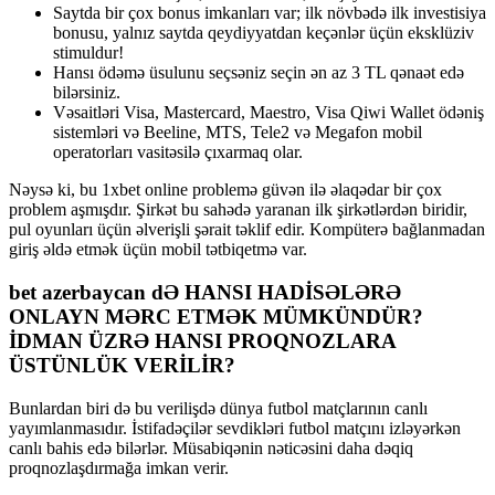
Saytda bir çox bonus imkanları var; ilk növbədə ilk investisiya
bonusu, yalnız saytda qeydiyyatdan keçənlər üçün eksklüziv
stimuldur!
Hansı ödəmə üsulunu seçsəniz seçin ən az 3 TL qənaət edə
bilərsiniz.
Vəsaitləri Visa, Mastercard, Maestro, Visa Qiwi Wallet ödəniş
sistemləri və Beeline, MTS, Tele2 və Megafon mobil
operatorları vasitəsilə çıxarmaq olar.
Nəysə ki, bu 1xbet online problemə güvən ilə əlaqədar bir çox
problem aşmışdır. Şirkət bu sahədə yaranan ilk şirkətlərdən biridir,
pul oyunları üçün əlverişli şərait təklif edir. Kompüterə bağlanmadan
giriş əldə etmək üçün mobil tətbiqetmə var.
bet azerbaycan dƏ HANSI HADİSƏLƏRƏ
ONLAYN MƏRC ETMƏK MÜMKÜNDÜR?
İDMAN ÜZRƏ HANSI PROQNOZLARA
ÜSTÜNLÜK VERİLİR?
Bunlardan biri də bu verilişdə dünya futbol matçlarının canlı
yayımlanmasıdır. İstifadəçilər sevdikləri futbol matçını izləyərkən
canlı bahis edə bilərlər. Müsabiqənin nəticəsini daha dəqiq
proqnozlaşdırmağa imkan verir.