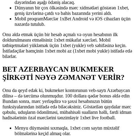
dəyərindən aşağı ödəniş alacaq.
Dünyanın bir çox ölkəsində mərc xidmətləri göstərən 1xbet,
geniş üzvlərinə çatdı və bahis bazarında yerini aldı.
Mobil proqramMərclər 1xBet Android və iOS cihazları üçün
nəzərdə tutulub.
Onu əldə etmək üçün bir hesab açmalı və oyun hesabının ilk
doldurulmasını etməlisiniz 1xbet mükafat xərcləri. Mobil
tətbiqetmələri yükləmək üçün 1xbet (yukle) veb səhifəsinə keçin.
İstifadəçilər həmçinin 1xbet mobi az (1xbet mobi yukle) istifadə edə
bilərlər.
BET AZERBAYCAN BUKMEKER
ŞİRKƏTİ NƏYƏ ZƏMANƏT VERİR?
Onu da qeyd edək ki, bukmeker kontorunun veb-saytı Azərbaycan
dilinə – də tərcümə olunmuşdur. 100 dollara qədər bonus əldə edin
Bundan sonra, mərc yerləşdirə və şəxsi hesabınızın bütün
funksiyalarından istifadə edə biləcəksiniz. Göstərilən qaydalar mərc
qəbulu, uduşların ödənilməsi, mübahisəli sualların həlli, fərdi idman
hadisələrinin özəl mərclərini tənzimləyir 1xbet live football.
Menyu düyməsini sıxmaqla, 1xbet com saytın müxtəlif
bölmələrinə keçid almaq olar.