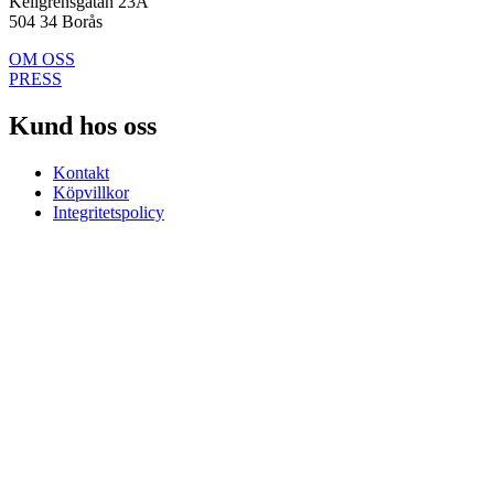
Kellgrensgatan 23A
504 34 Borås
OM OSS
PRESS
Kund hos oss
Kontakt
Köpvillkor
Integritetspolicy