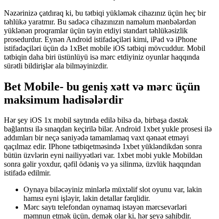
Nəzərinizə çatdıraq ki, bu tətbiqi yükləmək cihazınız üçün heç bir
təhlükə yaratmır. Bu sadəcə cihazınızın naməlum mənbələrdən
yüklənən proqramlar üçün təyin etdiyi standart təhlükəsizlik
prosedurdur. Eynən Android istifadəçiləri kimi, iPad və iPhone
istifadəçiləri üçün də 1xBet mobile iOS tətbiqi mövcuddur. Mobil
tətbiqin daha biri üstünlüyü isə mərc etdiyiniz oyunlar haqqında
sürətli bildirişlər ala bilməyinizdir.
Bet Mobile- bu geniş xətt və mərc üçün
maksimum hadisələrdir
Hər şey iOS 1x mobil saytında edilə bilsə də, birbaşa dəstək
bağlantısı ilə sınaqdan keçirilə bilər. Android 1xbet yukle prosesi ilə
addımları bir neçə saniyədə tamamlamaq vaxt qənaət etməyi
qaçılmaz edir. IPhone tətbiqetməsində 1xbet yükləndikdən sonra
bütün üzvlərin eyni nailiyyətləri var. 1xbet mobi yukle Mobildən
sonra gəlir yoxdur, qəfil ödəniş və ya silinmə, üzvlük haqqından
istifadə edilmir.
Oynaya biləcəyiniz minlərlə müxtəlif slot oyunu var, lakin
hamısı eyni işləyir, lakin detallar fərqlidir.
Mərc saytı telefondan oynamaq istəyən mərcsevərləri
məmnun etmək üçün, demək olar ki, hər şeyə sahibdir.