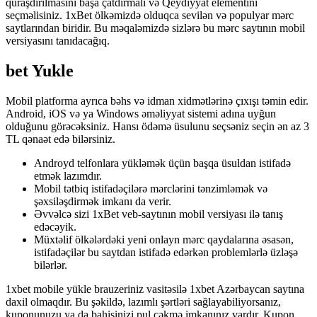
quraşdırılmasını başa çatdırmalı və Qeydiyyat elementini
seçməlisiniz. 1xBet ölkəmizdə olduqca sevilən və populyar mərc
saytlarından biridir. Bu məqaləmizdə sizlərə bu mərc saytının mobil
versiyasını tanıdacağıq.
bet Yukle
Mobil platforma ayrıca bəhs və idman xidmətlərinə çıxışı təmin edir.
Android, iOS və ya Windows əməliyyat sistemi adına uyğun
olduğunu görəcəksiniz. Hansı ödəmə üsulunu seçsəniz seçin ən az 3
TL qənaət edə bilərsiniz.
Androyd telfonlara yükləmək üçün başqa üsuldan istifadə
etmək lazımdır.
Mobil tətbiq istifadəçilərə mərclərini tənzimləmək və
şəxsiləşdirmək imkanı da verir.
Əvvəlcə sizi 1xBet veb-saytının mobil versiyası ilə tanış
edəcəyik.
Müxtəlif ölkələrdəki yeni onlayn mərc qaydalarına əsasən,
istifadəçilər bu saytdan istifadə edərkən problemlərlə üzləşə
bilərlər.
1xbet mobile yükle brauzeriniz vasitəsilə 1xbet Azərbaycan saytına
daxil olmaqdır. Bu şəkildə, lazımlı şərtləri sağlayabiliyorsanız,
kuponunuzu ya da bahisinizi pul çəkmə imkanınız vardır. Kupon