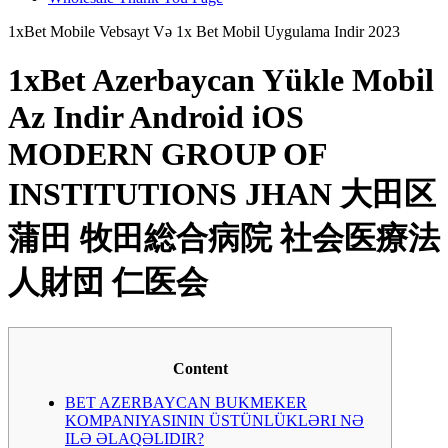
1xBet Mobile Vebsayt Və 1x Bet Mobil Uygulama Indir 2023
1xBet Azerbaycan Yükle Mobil
Az Indir Android iOS
MODERN GROUP OF
INSTITUTIONS JHAN 大田区
蒲田 牧田総合病院 社会医療法
人財団 仁医会
Content
BET AZERBAYCAN BUKMEKER
KOMPANIYASININ ÜSTÜNLÜKLƏRI NƏ
ILƏ ƏLAQƏLIDIR?