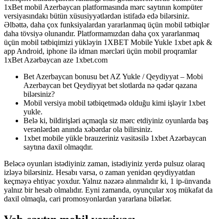
1xBet mobil Azerbaycan platformasında mərc saytının kompüter
versiyasındakı bütün xüsusiyyətlərdən istifadə edə bilərsiniz.
Əlbəttə, daha çox funksiyalardan yararlanmaq üçün mobil tətbiqlər
daha tövsiyə olunandır. Platformamızdan daha çox yararlanmaq
üçün mobil tətbiqimizi yükləyin 1XBET Mobile Yukle 1xbet apk &
app Android, iphone ilə idman mərcləri üçün mobil proqramlar
1xBet Azərbaycan aze 1xbet.com
Bet Azerbaycan bonusu bet AZ Yukle / Qeydiyyat – Mobi
Azerbaycan bet Qeydiyyat bet slotlarda nə qədər qazana
bilərsiniz?
Mobil versiya mobil tətbiqetmədə olduğu kimi işləyir 1xbet
yukle.
Belə ki, bildirişləri açmaqla siz mərc etdiyiniz oyunlarda baş
verənlərdən anında xəbərdar ola bilirsiniz.
1xbet mobile yükle brauzeriniz vasitəsilə 1xbet Azərbaycan
saytına daxil olmaqdır.
Beləcə oyunları istədiyiniz zaman, istədiyiniz yerdə pulsuz olaraq
izləyə bilərsiniz. Hesabı varsa, o zaman yenidən qeydiyyatdan
keçməyə ehtiyac yoxdur. Yalnız nəzərə alınmalıdır ki, 1 ip-ünvanda
yalnız bir hesab olmalıdır. Eyni zamanda, oyunçular xoş mükafat da
daxil olmaqla, cari promosyonlardan yararlana bilərlər.