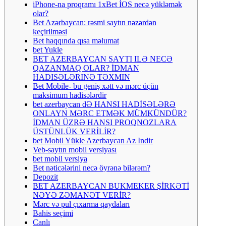
iPhone-na proqramı 1xBet İOS necə yükləmək
olar?
Bet Azərbaycan: rəsmi saytın nəzərdən
keçirilməsi
Bet haqqında qısa məlumat
bet Yukle
BET AZERBAYCAN SAYTI ILƏ NECƏ
QAZANMAQ OLAR? İDMAN
HADISƏLƏRINƏ TƏXMIN
Bet Mobile- bu geniş xətt və mərc üçün
maksimum hadisələrdir
bet azerbaycan dƏ HANSI HADİSƏLƏRƏ
ONLAYN MƏRC ETMƏK MÜMKÜNDÜR?
İDMAN ÜZRƏ HANSI PROQNOZLARA
ÜSTÜNLÜK VERİLİR?
bet Mobil Yükle Azerbaycan Az Indir
Veb-saytın mobil versiyası
bet mobil versiya
Bet nəticələrini necə öyrənə bilərəm?
Depozit
BET AZERBAYCAN BUKMEKER ŞİRKƏTİ
NƏYƏ ZƏMANƏT VERİR?
Mərc və pul çıxarma qaydaları
Bahis seçimi
Canlı