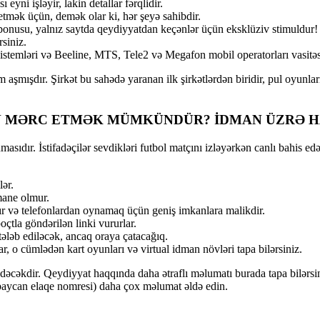
eyni işləyir, lakin detallar fərqlidir.
mək üçün, demək olar ki, hər şeyə sahibdir.
a bonusu, yalnız saytda qeydiyyatdan keçənlər üçün eksklüziv stimuldur!
siniz.
istemləri və Beeline, MTS, Tele2 və Megafon mobil operatorları vasitəs
şmışdır. Şirkət bu sahədə yaranan ilk şirkətlərdən biridir, pul oyunları
LAYN MƏRC ETMƏK MÜMKÜNDÜR? İDMAN ÜZRƏ 
masıdır. İstifadəçilər sevdikləri futbol matçını izləyərkən canlı bahis 
ər.
mane olmur.
ır və telefonlardan oynamaq üçün geniş imkanlara malikdir.
çtla göndərilən linki vururlar.
tələb ediləcək, ancaq oraya çatacağıq.
, o cümlədən kart oyunları və virtual idman növləri tapa bilərsiniz.
edəcəkdir. Qeydiyyat haqqında daha ətraflı məlumatı burada tapa bilərs
erbaycan elaqe nomresi) daha çox məlumat əldə edin.