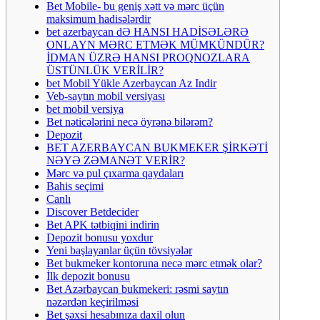
Bet Mobile- bu geniş xətt və mərc üçün
maksimum hadisələrdir
bet azerbaycan dƏ HANSI HADİSƏLƏRƏ
ONLAYN MƏRC ETMƏK MÜMKÜNDÜR?
İDMAN ÜZRƏ HANSI PROQNOZLARA
ÜSTÜNLÜK VERİLİR?
bet Mobil Yükle Azerbaycan Az Indir
Veb-saytın mobil versiyası
bet mobil versiya
Bet nəticələrini necə öyrənə bilərəm?
Depozit
BET AZERBAYCAN BUKMEKER ŞİRKƏTİ
NƏYƏ ZƏMANƏT VERİR?
Mərc və pul çıxarma qaydaları
Bahis seçimi
Canlı
Discover Betdecider
Bet APK tətbiqini indirin
Depozit bonusu yoxdur
Yeni başlayanlar üçün tövsiyələr
Bet bukmeker kontoruna necə mərc etmək olar?
İlk depozit bonusu
Bet Azərbaycan bukmekeri: rəsmi saytın
nəzərdən keçirilməsi
Bet şəxsi hesabınıza daxil olun