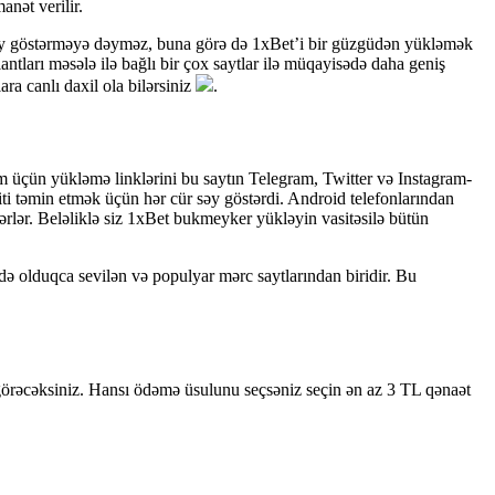
anət verilir.
ə səy göstərməyə dəyməz, buna görə də 1xBet’i bir güzgüdən yükləmək
ları məsələ ilə bağlı bir çox saytlar ilə müqayisədə daha geniş
ra canlı daxil ola bilərsiniz
.
am üçün yükləmə linklərini bu saytın Telegram, Twitter və Instagram-
iti təmin etmək üçün hər cür səy göstərdi. Android telefonlarından
ilərlər. Beləliklə siz 1xBet bukmeyker yükləyin vasitəsilə bütün
 olduqca sevilən və populyar mərc saytlarından biridir. Bu
görəcəksiniz. Hansı ödəmə üsulunu seçsəniz seçin ən az 3 TL qənaət