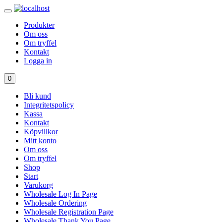
Produkter
Om oss
Om tryffel
Kontakt
Logga in
0
Bli kund
Integritetspolicy
Kassa
Kontakt
Köpvillkor
Mitt konto
Om oss
Om tryffel
Shop
Start
Varukorg
Wholesale Log In Page
Wholesale Ordering
Wholesale Registration Page
Wholesale Thank You Page