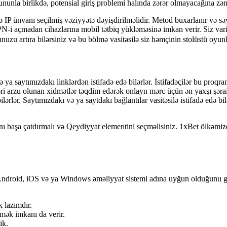
Bununla birlikdə, potensial giriş problemi halında zərər olmayacağına zəm
və IP ünvanı seçilmiş vəziyyətə dəyişdirilməlidir. Metod buxarlanır v
 açmadan cihazlarına mobil tətbiq yükləməsinə imkan verir. Siz variant
uzu artıra bilərsiniz və bu bölmə vasitəsilə siz həmçinin stolüstü oyunla
ya saytımızdakı linklərdən istifadə edə bilərlər. İstifadəçilər bu proqr
bəri arzu olunan xidmətlər təqdim edərək onlayn mərc üçün ən yaxşı şəra
ilərlər. Saytımızdakı və ya saytdakı bağlantılar vasitəsilə istifadə edə b
aşa çatdırmalı və Qeydiyyat elementini seçməlisiniz. 1xBet ölkəmizdə
. Android, iOS və ya Windows əməliyyat sistemi adına uyğun olduğunu 
 lazımdır.
rmək imkanı da verir.
ik.