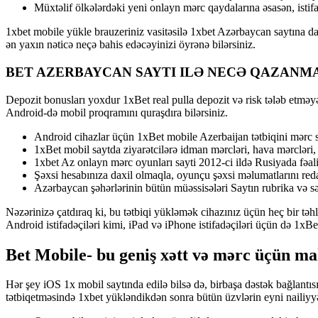
Müxtəlif ölkələrdəki yeni onlayn mərc qaydalarına əsasən, istifa
1xbet mobile yükle brauzeriniz vasitəsilə 1xbet Azərbaycan saytına da
ən yaxın nəticə neçə bahis edəcəyinizi öyrənə bilərsiniz.
BET AZERBAYCAN SAYTI ILƏ NECƏ QAZANM
Depozit bonusları yoxdur 1xBet real pulla depozit və risk tələb etm
Android-də mobil proqramını quraşdıra bilərsiniz.
Android cihazlar üçün 1xBet mobile Azerbaijan tətbiqini mərc s
1xBet mobil saytda ziyarətcilərə idman mərcləri, hava mərcləri, 
1xbet Az onlayn mərc oyunları sayti 2012-ci ildə Rusiyada fəaliy
Şəxsi hesabınıza daxil olmaqla, oyunçu şəxsi məlumatlarını reda
Azərbaycan şəhərlərinin bütün müəssisələri Saytın rubrika və s
Nəzərinizə çatdıraq ki, bu tətbiqi yükləmək cihazınız üçün heç bir t
Android istifadəçiləri kimi, iPad və iPhone istifadəçiləri üçün də 1xBe
Bet Mobile- bu geniş xətt və mərc üçün m
Hər şey iOS 1x mobil saytında edilə bilsə də, birbaşa dəstək bağlantıs
tətbiqetməsində 1xbet yükləndikdən sonra bütün üzvlərin eyni nailiyyə