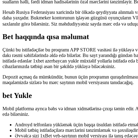
sualların həlli, fərdi idman hadisələrinin özəl mərclərini tənzimləyir. 
Hesab Rusiya Federasiyası xaricində bir ölkədə qeydiyyata alınmalı 
daha yaxşıdır. Bukmeker kontorunun işləyən güzgüsü oyunçuların VPN-i
saxlanılır görə bilərsiniz. Siz məhdudiyyətsiz sayda mərc edə və uduşun
Bet haqqında qısa məlumat
Çünki bu istifadəçilər bu proqramı APP STORE vasitəsi ilə yükləyə və 
dakı rəsmi səhifələrində əldə edə bilərlər. Bu sayt yarandığı gündən 
istifadə edənlər 1xbet azerbaycan yukle müxtəlif yollarla istifadə edə b
cihazlarınızda tətbiqi asan bir şəkildə yükləyə biləcəksiniz.
Depozit açmaq da mümkündür, bunun üçün proqramın quraşdırılmasını b
məqaləmizdə sizlərə bu mərc saytının mobil versiyasını tanıdacağıq.
bet Yukle
Mobil platforma ayrıca bəhs və idman xidmətlərinə çıxışı təmin edir
edə bilərsiniz.
Androyd telfonlara yükləmək üçün başqa üsuldan istifadə etmək
Mobil tətbiq istifadəçilərə mərclərini tənzimləmək və şəxsiləşdi
Əvvəlcə sizi 1xBet veb-saytının mobil versiyası ilə tanış edəcəy