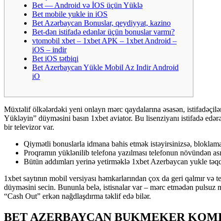
Bet — Android və İOS üçün Yüklə
Bet mobile yukle in iOS
Bet Azərbaycan Bonuslar, qeydiyyat, kazino
Bet-dən istifadə edənlər üçün bonuslar varmı?
vtomobil xbet – 1xbet APK – 1xbet Android –
iOS – indir
Bet iOS tətbiqi
Bet Azerbaycan Yükle Mobil Az Indir Android
iO
Müxtəlif ölkələrdəki yeni onlayn mərc qaydalarına əsasən, istifadəçil
Yükləyin” düyməsini basın 1xbet aviator. Bu lisenziyanı istifadə edərə
bir televizor var.
Qiymətli bonuslarla idmana bahis etmək istəyirsinizsə, bloklama 
Proqramın yüklənilib telefona yazılması telefonun növündən asıl
Bütün addımları yerinə yetirməklə 1xbet Azerbaycan yukle təqdi
1xbet saytının mobil versiyası həmkarlarından çox da geri qalmır və 
düyməsini secin. Bununla belə, istisnalar var – mərc etmədən pulsuz 
“Cash Out” erkən nağdlaşdırma təklif edə bilər.
BET AZERBAYCAN BUKMEKER KOMPA