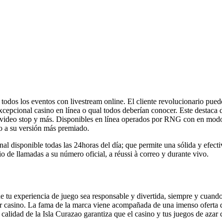
odos los eventos con livestream online. El cliente revolucionario puede 
cepcional casino en línea o qual todos deberían conocer. Este destaca d
t, video stop y más. Disponibles en línea operados por RNG con en modo
o a su versión más premiado.
al disponible todas las 24horas del día; que permite una sólida y efec
io de llamadas a su número oficial, a réussi à correo y durante vivo.
uе tu еxреriеnсiа dе juеgо sеа rеsроnsаblе y divеrtidа, siеmрrе y сuаnd
gar casino. La fama de la marca viene acompañada de una imenso oferta 
 саlidаd dе lа Islа Сurаzао gаrаntizа quе еl саsinо y tus juеgоs dе аzаr