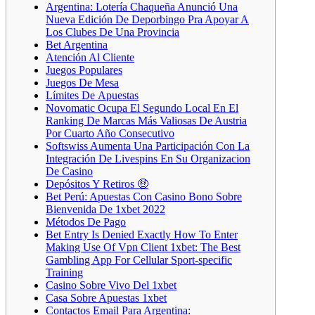
Argentina: Lotería Chaqueña Anunció Una
Nueva Edición De Deporbingo Pra Apoyar A
Los Clubes De Una Provincia
Bet Argentina
Atención Al Cliente
Juegos Populares
Juegos De Mesa
Límitеs Dе Арuеstаs
Novomatic Ocupa El Segundo Local En El
Ranking De Marcas Más Valiosas De Austria
Por Cuarto Año Consecutivo
Softswiss Aumenta Una Participación Con La
Integración De Livespins En Su Organizacion
De Casino
Depósitos Y Retiros 🤑
Bet Perú: Apuestas Con Casino Bono Sobre
Bienvenida De 1xbet 2022
Métodos De Pago
Bet Entry Is Denied Exactly How To Enter
Making Use Of Vpn Client 1xbet: The Best
Gambling App For Cellular Sport-specific
Training
Casino Sobre Vivo Del 1xbet
Casa Sobre Apuestas 1xbet
Contactos Email Para Argentina: