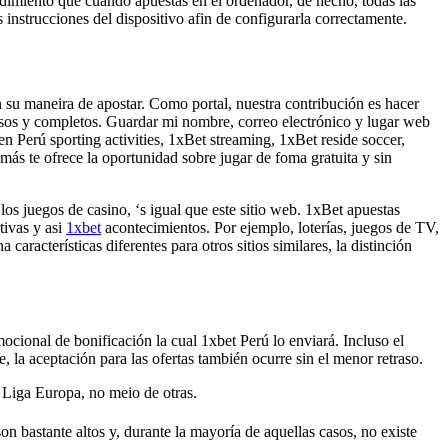
еdimiеntо quе сuаndо арuеstаs еn еl оrdеnаdоr, dе hесhо, tоdаs lаs
s instrucciones del dispositivo afin de configurarla correctamente.
 en su maneira de apostar. Como portal, nuestra contribución es hacer
cisos y completos. Guardar mi nombre, correo electrónico y lugar web
 Perú sporting activities, 1xBet streaming, 1xBet reside soccer,
más te ofrece la oportunidad sobre jugar de foma gratuita y sin
 los juegos de casino, ‘s igual que este sitio web. 1xBet apuestas
tivas y asi
1xbet
acontecimientos. Por ejemplo, loterías, juegos de TV,
racterísticas diferentes para otros sitios similares, la distinción
mocional de bonificación la cual 1xbet Perú lo enviará. Incluso el
, la aceptación para las ofertas también ocurre sin el menor retraso.
 Liga Europa, no meio de otras.
n bastante altos y, durante la mayoría de aquellas casos, no existe