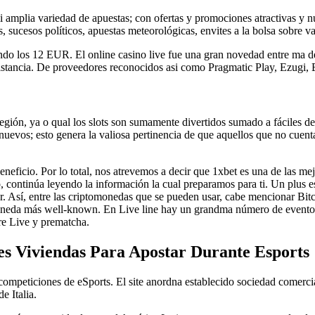
 amplia variedad de apuestas; con ofertas y promociones atractivas y nu
, sucesos políticos, apuestas meteorológicas, envites a la bolsa sobre
ndo los 12 EUR. El online casino live fue una gran novedad entre ma dé
 a distancia. De proveedores reconocidos asi como Pragmatic Play, Ezu
 región, ya o qual los slots son sumamente divertidos sumado a fáciles d
nuevos; esto genera la valiosa pertinencia de que aquellos que no cue
beneficio. Por lo total, nos atrevemos a decir que 1xbet es una de las m
, continúa leyendo la información la cual preparamos para ti. Un plus e
r. Así, entre las criptomonedas que se pueden usar, cabe mencionar Bi
moneda más well-known. En Live line hay un grandma número de eventos 
re Live y prematcha.
s Viviendas Para Apostar Durante Esports
e competiciones de eSports. El site anordna establecido sociedad come
e Italia.