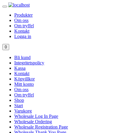
Produkter
Om oss
Om tryffel
Kontakt
Logga in
0
Bli kund
Integritetspolicy
Kassa
Kontakt
Köpvillkor
Mitt konto
Om oss
Om tryffel
Shop
Start
Varukorg
Wholesale Log In Page
Wholesale Ordering
Wholesale Registration Page
Wholesale Thank You Page