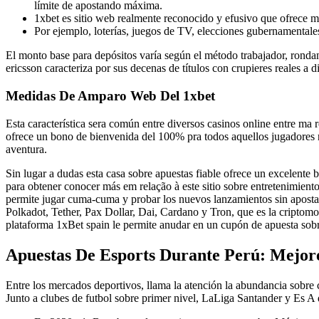
límite de apostando máxima.
1xbet es sitio web realmente reconocido y efusivo que ofrece mi
Por ejemplo, loterías, juegos de TV, elecciones gubernamentales
El monto base para depósitos varía según el método trabajador, ronda
ericsson caracteriza por sus decenas de títulos con crupieres reales
Medidas De Amparo Web Del 1xbet
Esta característica sera común entre diversos casinos online entre ma
ofrece un bono de bienvenida del 100% pra todos aquellos jugadores 
aventura.
Sin lugar a dudas esta casa sobre apuestas fiable ofrece un excelente 
para obtener conocer más em relação à este sitio sobre entretenimiento
permite jugar cuma-cuma y probar los nuevos lanzamientos sin aposta
Polkadot, Tether, Pax Dollar, Dai, Cardano y Tron, que es la cripto
plataforma 1xBet spain le permite anudar en un cupón de apuesta sob
Apuestas De Esports Durante Perú: Mejore
Entre los mercados deportivos, llama la atención la abundancia sobr
Junto a clubes de futbol sobre primer nivel, LaLiga Santander y Es A d