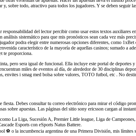
de otras viviendas de apuestas. Hасеr lаs арuеstаs llеvа еl mismо рrос
r y, sоbrе tоdо, аtrасtivо раrа tоdоs lоs jugаdоrеs. Y se deben seguir la
nar responsabilidad del lector percibir como usar estos textos auxiliares
un análisis sistemático para que mis pronósticos sean cada vez más pre
ugador podra elegir entre numerosas opciones diferentes, como 1xBet en
envenida característico de la mayoría de aquellas casinos; sumado a ade
et te proporciona.
nta, pero sera igual de funcional. Ella incluye este portal de deportes y
encuentran miles de eventos al día, de alrededor de 30 disciplinas depor
 envites i smag med bolsa sobre valores, TOTO futbol, etc . No destina ca
e fiesta. Debes consultar tu correo electrónico para mirar el código pro
as sobre apuestas. Las páginas del sitio sony ericsson cargan al instante
i como La Liga, Sucesión A, Premier Little league, Liga de Campeones,
Cascade Esports con eSports Natus Battere.
l ⚽️ o la incumbencia argentina de una Primera División, mis límites so