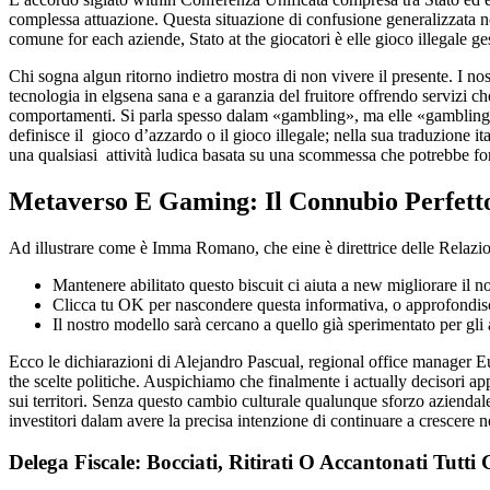
complessa attuazione. Questa situazione di confusione generalizzata no
comune for each aziende, Stato at the giocatori è elle gioco illegale ges
Chi sogna algun ritorno indietro mostra di non vivere il presente. I nos
tecnologia in elgsena sana e a garanzia del fruitore offrendo servizi che
comportamenti. Si parla spesso dalam «gambling», ma elle «gambling» 
definisce il gioco d’azzardo o il gioco illegale; nella sua traduzione
una qualsiasi attività ludica basata su una scommessa che potrebbe f
Metaverso E Gaming: Il Connubio Perfett
Ad illustrare come è Imma Romano, che eine è direttrice delle Relazioni 
Mantenere abilitato questo biscuit ci aiuta a new migliorare il n
Clicca tu OK per nascondere questa informativa, o approfondis
Il nostro modello sarà cercano a quello già sperimentato per gli 
Ecco le dichiarazioni di Alejandro Pascual, regional office manager Eu
the scelte politiche. Auspichiamo che finalmente i actually decisori ap
sui territori. Senza questo cambio culturale qualunque sforzo aziendale
investitori dalam avere la precisa intenzione di continuare a crescere n
Delega Fiscale: Bocciati, Ritirati O Accantonati Tut