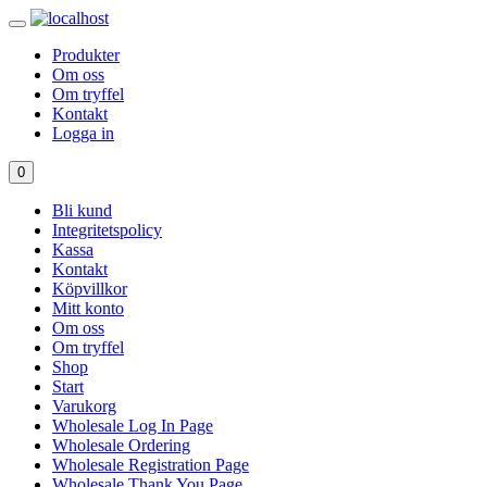
Produkter
Om oss
Om tryffel
Kontakt
Logga in
0
Bli kund
Integritetspolicy
Kassa
Kontakt
Köpvillkor
Mitt konto
Om oss
Om tryffel
Shop
Start
Varukorg
Wholesale Log In Page
Wholesale Ordering
Wholesale Registration Page
Wholesale Thank You Page