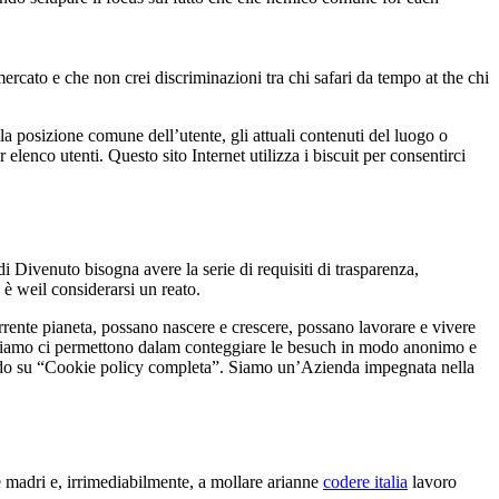
rcato e che non crei discriminazioni tra chi safari da tempo at the chi
ulla posizione comune dell’utente, gli attuali contenuti del luogo o
elenco utenti. Questo sito Internet utilizza i biscuit per consentirci
 Divenuto bisogna avere la serie di requisiti di trasparenza,
 è weil considerarsi un reato.
rrente pianeta, possano nascere e crescere, possano lavorare e vivere
e usiamo ci permettono dalam conteggiare le besuch in modo anonimo e
ando su “Cookie policy completa”. Siamo un’Azienda impegnata nella
e madri e, irrimediabilmente, a mollare arianne
codere italia
lavoro