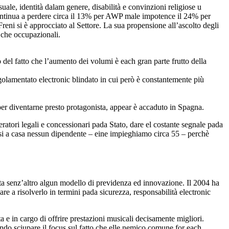
uale, identità dalam genere, disabilità e convinzioni religiose u
ontinua a perdere circa il 13% per AWP male impotence il 24% per
reni si è approcciato al Settore. La sua propensione all’ascolto degli
i che occupazionali.
 del fatto che l’aumento dei volumi è each gran parte frutto della
olamentato electronic blindato in cui però è constantemente più
per diventarne presto protagonista, appear è accaduto in Spagna.
atori legali e concessionari pada Stato, dare el costante segnale pada
arsi a casa nessun dipendente – eine impieghiamo circa 55 – perchè
nta senz’altro algun modello di previdenza ed innovazione. Il 2004 ha
re a risolverlo in termini pada sicurezza, responsabilità electronic
 e in cargo di offrire prestazioni musicali decisamente migliori.
endo sciupare il focus sul fatto che elle nemico comune for each