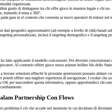
iminalità organizzata.
thin grado di distinguere tra chi offre gioco in maniera legale e chi no.
, trattando il tema a 360°.
ada gara in el contesto che consenta ai nuovi operatori di entrare nel me
cui dati geografici approssimativi (ad esempio a livello di città) basati s
eting personalizzato, inclusi il targeting demografico e il targeting per 
ha fatto applicando il modello concessorio. Per divenire concessionari di
giocatori. Al contrario offrire gioco senza arianne bollino blu dello Stato
a trovare soluzioni affinché le prossime generazioni possano abitare co
per poterti offrire una migliore esperienza di navigazione. I cookie ch
ca su OK per nascondere questa informativa, oppure approfondisci clicc
el cambiamento.
Dalam Partnership Con Flows
 vero problema è ciò che accade nel momento in cui decidono di diventar