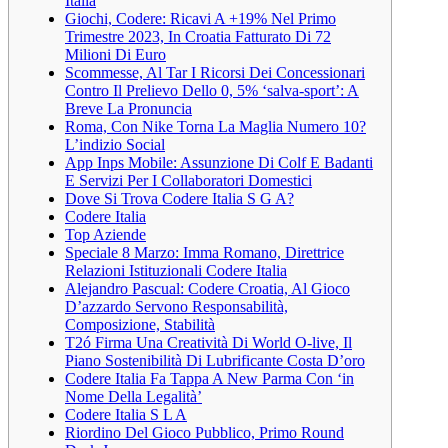
Italia
Giochi, Codere: Ricavi A +19% Nel Primo
Trimestre 2023, In Croatia Fatturato Di 72
Milioni Di Euro
Scommesse, Al Tar I Ricorsi Dei Concessionari
Contro Il Prelievo Dello 0, 5% ‘salva-sport’: A
Breve La Pronuncia
Roma, Con Nike Torna La Maglia Numero 10?
L’indizio Social
App Inps Mobile: Assunzione Di Colf E Badanti
E Servizi Per I Collaboratori Domestici
Dove Si Trova Codere Italia S G A?
Codere Italia
Top Aziende
Speciale 8 Marzo: Imma Romano, Direttrice
Relazioni Istituzionali Codere Italia
Alejandro Pascual: Codere Croatia, Al Gioco
D’azzardo Servono Responsabilità,
Composizione, Stabilità
T2ó Firma Una Creatività Di World O-live, Il
Piano Sostenibilità Di Lubrificante Costa D’oro
Codere Italia Fa Tappa A New Parma Con ‘in
Nome Della Legalità’
Codere Italia S L A
Riordino Del Gioco Pubblico, Primo Round