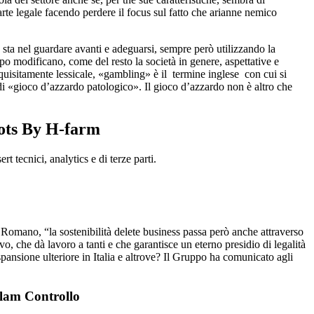
rte legale facendo perdere il focus sul fatto che arianne nemico
a sta nel guardare avanti e adeguarsi, sempre però utilizzando la
empo modificano, come del resto la società in genere, aspettative e
uisitamente lessicale, «gambling» è il termine inglese con cui si
di «gioco d’azzardo patologico». Il gioco d’azzardo non è altro che
ots By H-farm
 tecnici, analytics e di terze parti.
 Romano, “la sostenibilità delete business passa però anche attraverso
o, che dà lavoro a tanti e che garantisce un eterno presidio di legalità
pansione ulteriore in Italia e altrove? Il Gruppo ha comunicato agli
alam Controllo