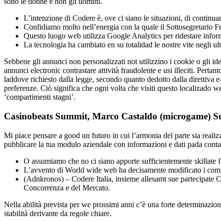
sono le donne e non gli uomini.
L’intenzione di Codere è, ove ci siano le situazioni, di continua
Confidiamo molto nell’energia con la quale il Sottosegretario Fre
Questo luogo web utilizza Google Analytics per ridestare inform
La tecnologia ha cambiato en su totalidad le nostre vite negli ult
Sebbene gli annunci non personalizzati not utilizzino i cookie o gli ident
annunci electronic contrastare attività fraudolente e usi illeciti. Pertant
laddove richiesto dalla legge, secondo quanto dedotto dalla direttiva 
preferenze. Ciò significa che ogni volta che visiti questo localizado we
‘compartimenti stagni’.
Casinobeats Summit, Marco Castaldo (microgame) Su
Mi piace pensare a good un futuro in cui l’armonia del parte sia realizz
pubblicare la tua modulo aziendale con informazioni e dati pada contatto
O assumiamo che no ci siano apporte sufficientemente skillate fo
L’avvento di World wide web ha decisamente modificato i compo
(Adnkronos) – Codere Italia, insieme allesamt sue partecipate C
Concorrenza e del Mercato.
Nella abilità prevista per we prossimi anni c’è una forte determinazio
stabilità derivante da regole chiare.