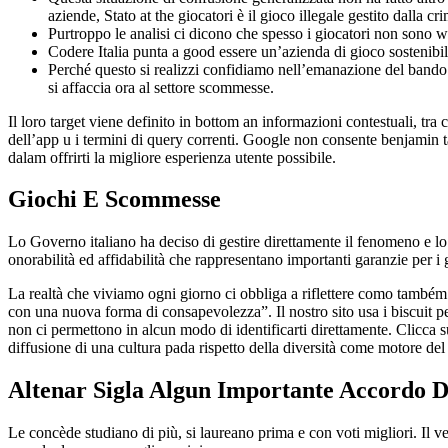
aziende, Stato at the giocatori è il gioco illegale gestito dalla cr
Purtroppo le analisi ci dicono che spesso i giocatori non sono wi
Codere Italia punta a good essere un’azienda di gioco sostenibile
Perché questo si realizzi confidiamo nell’emanazione del bando p
si affaccia ora al settore scommesse.
Il loro target viene definito in bottom an informazioni contestuali, tra 
dell’app u i termini di query correnti. Google non consente benjamin targ
dalam offrirti la migliore esperienza utente possibile.
Giochi E Scommesse
Lo Governo italiano ha deciso di gestire direttamente il fenomeno e lo 
onorabilità ed affidabilità che rappresentano importanti garanzie per i 
La realtà che viviamo ogni giorno ci obbliga a riflettere como também 
con una nuova forma di consapevolezza”. Il nostro sito usa i biscuit 
non ci permettono in alcun modo di identificarti direttamente. Clic
diffusione di una cultura pada rispetto della diversità come motore d
Altenar Sigla Algun Importante Accordo 
Le concède studiano di più, si laureano prima e con voti migliori. Il