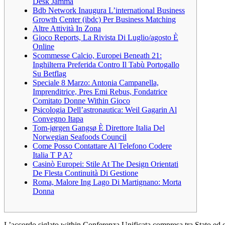
Desk Jamma
Bdb Network Inaugura L’international Business
Growth Center (ibdc) Per Business Matching
Altre Attività In Zona
Gioco Reports, La Rivista Di Luglio/agosto È
Online
Scommesse Calcio, Europei Beneath 21:
Inghilterra Preferida Contro Il Tabù Portogallo
Su Betflag
Speciale 8 Marzo: Antonia Campanella,
Imprenditrice, Pres Emi Rebus, Fondatrice
Comitato Donne Within Gioco
Psicologia Dell’astronautica: Weil Gagarin Al
Convegno Itapa
Tom-jørgen Gangsø È Direttore Italia Del
Norwegian Seafoods Council
Come Posso Contattare Al Telefono Codere
Italia T P A?
Casinò Europei: Stile At The Design Orientati
De Flesta Continuità Di Gestione
Roma, Malore Ing Lago Di Martignano: Morta
Donna
L’accordo siglato within Conferenza Unificata compresa tra Stato ed en