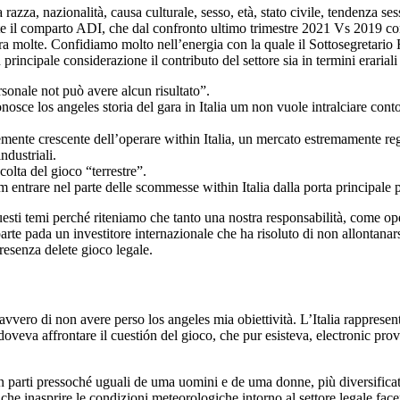
zza, nazionalità, causa culturale, sesso, età, stato civile, tendenza sess
te il comparto ADI, che dal confronto ultimo trimestre 2021 Vs 2019 c
a molte. Confidiamo molto nell’energia con la quale il Sottosegretario F
n principale considerazione il contributo del settore sia in termini erarial
sonale not può avere alcun risultato”.
sce los angeles storia del gara in Italia um non vuole intralciare conto
mente crescente dell’operare within Italia, un mercato estremamente reg
ndustriali.
olta del gioco “terrestre”.
entrare nel parte delle scommesse within Italia dalla porta principale 
ti temi perché riteniamo che tanto una nostra responsabilità, come oper
 parte pada un investitore internazionale che ha risoluto di non allontan
presenza delete gioco legale.
avvero di non avere perso los angeles mia obiettività. L’Italia rapprese
veva affrontare il cuestión del gioco, che pur esisteva, electronic prova
in parti pressoché uguali de uma uomini e de uma donne, più diversificata
 che inasprire le condizioni meteorologiche intorno al settore legale fac