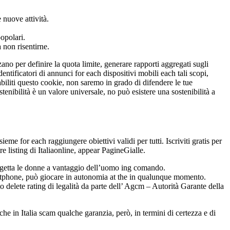
 nuove attività.
opolari.
 non risentirne.
zzano per definire la quota limite, generare rapporti aggregati sugli
identificatori di annunci for each dispositivi mobili each tali scopi,
iliti questo cookie, non saremo in grado di difendere le tue
enibilità è un valore universale, no può esistere una sostenibilità a
me for each raggiungere obiettivi validi per tutti. Iscriviti gratis per
e listing di Italiaonline, appear PagineGialle.
o rigetta le donne a vantaggio dell’uomo ing comando.
rtphone, può giocare in autonomia at the in qualunque momento.
elete rating di legalità da parte dell’ Agcm – Autorità Garante della
e in Italia scam qualche garanzia, però, in termini di certezza e di