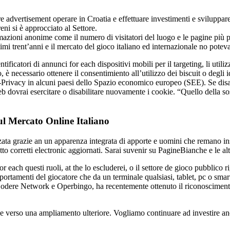
re advertisement operare in Croatia e effettuare investimenti e sviluppare
ni si è approcciato al Settore.
azioni anonime come il numero di visitatori del luogo e le pagine più p
imi trent’anni e il mercato del gioco italiano ed internazionale no poteva
ificatori di annunci for each dispositivi mobili per il targeting, li utili
o, è necessario ottenere il consentimiento all’utilizzo dei biscuit o degli 
e-Privacy in alcuni paesi dello Spazio economico europeo (SEE). Se disab
b dovrai esercitare o disabilitare nuovamente i cookie. “Quello della sost
l Mercato Online Italiano
ata grazie an un apparenza integrata di apporte e uomini che remano insie
 corretti electronic aggiornati. Sarai suvenir su PagineBianche e le altr
r each questi ruoli, at the lo escluderei, o il settore de gioco pubblic
rtamenti del giocatore che da un terminale qualsiasi, tablet, pc o sma
odere Network e Operbingo, ha recentemente ottenuto il riconoscimento d
ne verso una ampliamento ulteriore. Vogliamo continuare ad investire anch