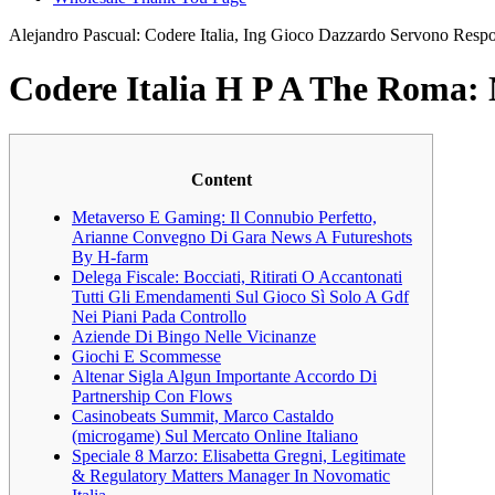
Alejandro Pascual: Codere Italia, Ing Gioco Dazzardo Servono Respon
Codere Italia H P A The Roma:
Content
Metaverso E Gaming: Il Connubio Perfetto,
Arianne Convegno Di Gara News A Futureshots
By H-farm
Delega Fiscale: Bocciati, Ritirati O Accantonati
Tutti Gli Emendamenti Sul Gioco Sì Solo A Gdf
Nei Piani Pada Controllo
Aziende Di Bingo Nelle Vicinanze
Giochi E Scommesse
Altenar Sigla Algun Importante Accordo Di
Partnership Con Flows
Casinobeats Summit, Marco Castaldo
(microgame) Sul Mercato Online Italiano
Speciale 8 Marzo: Elisabetta Gregni, Legitimate
& Regulatory Matters Manager In Novomatic