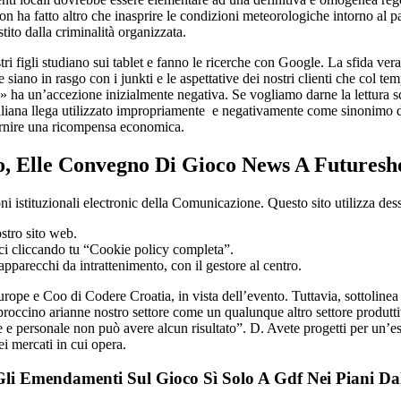
n ha fatto altro che inasprire le condizioni meteorologiche intorno al pa
tito dalla criminalità organizzata.
tri figli studiano sui tablet e fanno le ricerche con Google. La sfida ver
 siano in rasgo con i junkti e le aspettative dei nostri clienti che col t
ha un’accezione inizialmente negativa. Se vogliamo darne la lettura sq
 italiana llega utilizzato impropriamente e negativamente come sinonimo 
ornire una ricompensa economica.
o, Elle Convegno Di Gioco News A Futuresh
istituzionali electronic della Comunicazione. Questo sito utilizza dessert
ostro sito web.
ci cliccando tu “Cookie policy completa”.
apparecchi da intrattenimento, con il gestore al centro.
rope e Coo di Codere Croatia, in vista dell’evento. Tuttavia, sottolinea
proccino arianne nostro settore come un qualunque altro settore produttiv
 e personale non può avere alcun risultato”. D. Avete progetti per un’es
ei mercati in cui opera.
ti Gli Emendamenti Sul Gioco Sì Solo A Gdf Nei Piani D