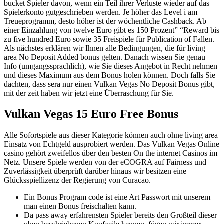
bucket Spieler davon, wenn ein Teil ihrer Verluste wieder auf das
Spielerkonto gutgeschrieben werden. Je höher das Level i am
Treueprogramm, desto höher ist der wöchentliche Cashback. Ab
einer Einzahlung von twelve Euro gibt es 150 Prozent” “Reward bis
zu five hundred Euro sowie 35 Freispiele für Publication of Fallen.
Als nächstes erklären wir Ihnen alle Bedingungen, die für living
area No Deposit Added bonus gelten. Danach wissen Sie genau
Info (umgangssprachlich), wie Sie dieses Angebot in Recht nehmen
und dieses Maximum aus dem Bonus holen können. Doch falls Sie
dachten, dass sera nur einen Vulkan Vegas No Deposit Bonus gibt,
mit der zeit haben wir jetzt eine Überraschung für Sie.
Vulkan Vegas 15 Euro Free Bonus
Alle Sofortspiele aus dieser Kategorie können auch ohne living area
Einsatz von Echtgeld ausprobiert werden. Das Vulkan Vegas Online
casino gehört zweifellos über den besten On the internet Casinos im
Netz. Unsere Spiele werden von der eCOGRA auf Fairness und
Zuverlässigkeit überprüft darüber hinaus wir besitzen eine
Glücksspiellizenz der Regierung von Curacao.
Ein Bonus Program code ist eine Art Passwort mit unserem
man einen Bonus freischalten kann.
Da pass away erfahrensten Spieler bereits den Großteil dieser