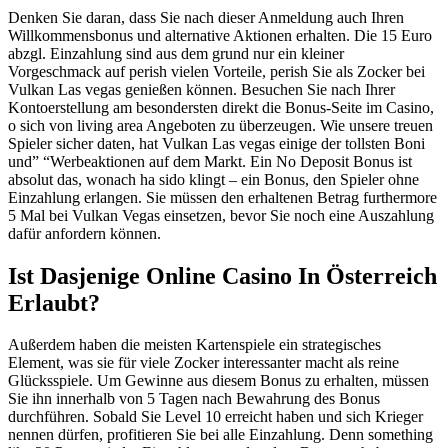
Denken Sie daran, dass Sie nach dieser Anmeldung auch Ihren
Willkommensbonus und alternative Aktionen erhalten. Die 15 Euro
abzgl. Einzahlung sind aus dem grund nur ein kleiner
Vorgeschmack auf perish vielen Vorteile, perish Sie als Zocker bei
Vulkan Las vegas genießen können. Besuchen Sie nach Ihrer
Kontoerstellung am besondersten direkt die Bonus-Seite im Casino,
o sich von living area Angeboten zu überzeugen. Wie unsere treuen
Spieler sicher daten, hat Vulkan Las vegas einige der tollsten Boni
und” “Werbeaktionen auf dem Markt. Ein No Deposit Bonus ist
absolut das, wonach ha sido klingt – ein Bonus, den Spieler ohne
Einzahlung erlangen. Sie müssen den erhaltenen Betrag furthermore
5 Mal bei Vulkan Vegas einsetzen, bevor Sie noch eine Auszahlung
dafür anfordern können.
Ist Dasjenige Online Casino In Österreich
Erlaubt?
Außerdem haben die meisten Kartenspiele ein strategisches
Element, was sie für viele Zocker interessanter macht als reine
Glücksspiele. Um Gewinne aus diesem Bonus zu erhalten, müssen
Sie ihn innerhalb von 5 Tagen nach Bewahrung des Bonus
durchführen. Sobald Sie Level 10 erreicht haben und sich Krieger
nennen dürfen, profitieren Sie bei alle Einzahlung. Denn something