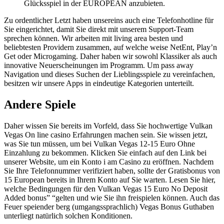
Glücksspiel in der EUROPEAN anzubieten.
Zu ordentlicher Letzt haben unsereins auch eine Telefonhotline für
Sie eingerichtet, damit Sie direkt mit unserem Support-Team
sprechen können. Wir arbeiten mit living area besten und
beliebtesten Providern zusammen, auf welche weise NetEnt, Play’n
Get oder Microgaming. Daher haben wir sowohl Klassiker als auch
innovative Neuerscheinungen im Programm. Um pass away
Navigation und dieses Suchen der Lieblingsspiele zu vereinfachen,
besitzen wir unsere Apps in eindeutige Kategorien unterteilt.
Andere Spiele
Daher wissen Sie bereits im Vorfeld, dass Sie hochwertige Vulkan
Vegas On line casino Erfahrungen machen sein. Sie wissen jetzt,
was Sie tun müssen, um bei Vulkan Vegas 12-15 Euro Ohne
Einzahlung zu bekommen. Klicken Sie einfach auf den Link bei
unserer Website, um ein Konto i am Casino zu eröffnen. Nachdem
Sie Ihre Telefonnummer verifiziert haben, sollte der Gratisbonus von
15 European bereits in Ihrem Konto auf Sie warten. Lesen Sie hier,
welche Bedingungen für den Vulkan Vegas 15 Euro No Deposit
Added bonus” “gelten und wie Sie ihn freispielen können. Auch das
Feuer speiender berg (umgangssprachlich) Vegas Bonus Guthaben
unterliegt natürlich solchen Konditionen.