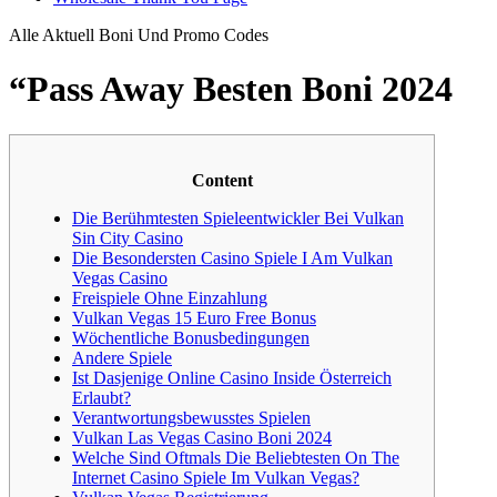
Alle Aktuell Boni Und Promo Codes
“Pass Away Besten Boni 2024
Content
Die Berühmtesten Spieleentwickler Bei Vulkan
Sin City Casino
Die Besondersten Casino Spiele I Am Vulkan
Vegas Casino
Freispiele Ohne Einzahlung
Vulkan Vegas 15 Euro Free Bonus
Wöchentliche Bonusbedingungen
Andere Spiele
Ist Dasjenige Online Casino Inside Österreich
Erlaubt?
Verantwortungsbewusstes Spielen
Vulkan Las Vegas Casino Boni 2024
Welche Sind Oftmals Die Beliebtesten On The
Internet Casino Spiele Im Vulkan Vegas?