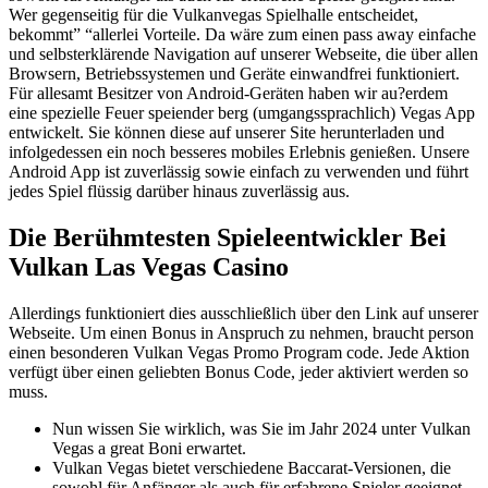
Wer gegenseitig für die Vulkanvegas Spielhalle entscheidet,
bekommt” “allerlei Vorteile. Da wäre zum einen pass away einfache
und selbsterklärende Navigation auf unserer Webseite, die über allen
Browsern, Betriebssystemen und Geräte einwandfrei funktioniert.
Für allesamt Besitzer von Android-Geräten haben wir au?erdem
eine spezielle Feuer speiender berg (umgangssprachlich) Vegas App
entwickelt. Sie können diese auf unserer Site herunterladen und
infolgedessen ein noch besseres mobiles Erlebnis genießen. Unsere
Android App ist zuverlässig sowie einfach zu verwenden und führt
jedes Spiel flüssig darüber hinaus zuverlässig aus.
Die Berühmtesten Spieleentwickler Bei
Vulkan Las Vegas Casino
Allerdings funktioniert dies ausschließlich über den Link auf unserer
Webseite. Um einen Bonus in Anspruch zu nehmen, braucht person
einen besonderen Vulkan Vegas Promo Program code. Jede Aktion
verfügt über einen geliebten Bonus Code, jeder aktiviert werden so
muss.
Nun wissen Sie wirklich, was Sie im Jahr 2024 unter Vulkan
Vegas a great Boni erwartet.
Vulkan Vegas bietet verschiedene Baccarat-Versionen, die
sowohl für Anfänger als auch für erfahrene Spieler geeignet