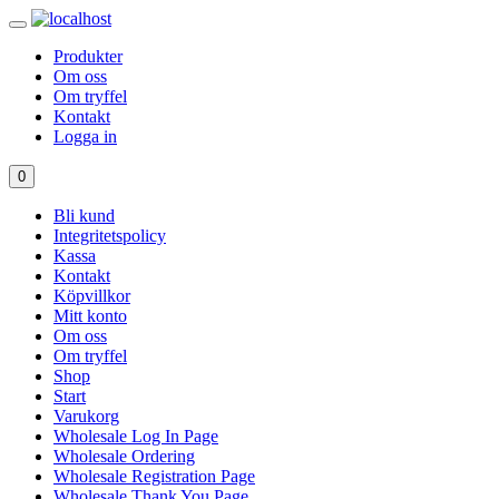
Produkter
Om oss
Om tryffel
Kontakt
Logga in
0
Bli kund
Integritetspolicy
Kassa
Kontakt
Köpvillkor
Mitt konto
Om oss
Om tryffel
Shop
Start
Varukorg
Wholesale Log In Page
Wholesale Ordering
Wholesale Registration Page
Wholesale Thank You Page