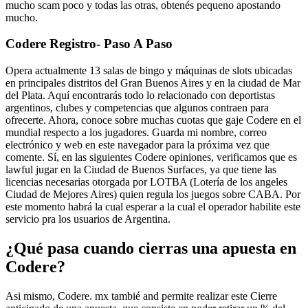
mucho scam poco y todas las otras, obtenés pequeno apostando
mucho.
Codere Registro- Paso A Paso
Opera actualmente 13 salas de bingo y máquinas de slots ubicadas
en principales distritos del Gran Buenos Aires y en la ciudad de Mar
del Plata. Aquí encontrarás todo lo relacionado con deportistas
argentinos, clubes y competencias que algunos contraen para
ofrecerte. Ahora, conoce sobre muchas cuotas que gaje Codere en el
mundial respecto a los jugadores. Guarda mi nombre, correo
electrónico y web en este navegador para la próxima vez que
comente. Sí, en las siguientes Codere opiniones, verificamos que es
lawful jugar en la Ciudad de Buenos Surfaces, ya que tiene las
licencias necesarias otorgada por LOTBA (Lotería de los angeles
Ciudad de Mejores Aires) quien regula los juegos sobre CABA. Por
este momento habrá la cual esperar a la cual el operador habilite este
servicio pra los usuarios de Argentina.
¿Qué pasa cuando cierras una apuesta en
Codere?
Asi mismo, Codere. mx tambié and permite realizar este Cierre