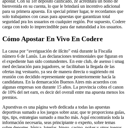
apostar. Con su 1er depósito calificado, ze acreditará un bono de
bienvenida en su cuenta, lo que le brindará un incentivo adicional
para su primera apuesta. En special primer lugar, te recordamos que
solo trabajamos con casas para apuestas que garantizan total
seguridad pra los usuarios en cualquier región. Por supuesto, Codere
carga con todo lo imprecindible para dar naturalidad a los usuarios.
Cómo Apostar En Vivo En Codere
La causa por “averiguación de ilícito” está durante la Fiscalía
número 6 de Lanús. Las declaraciones testimoniales que figuran en
el expediente han sido contundentes. En este club, de asenso i smag
med declaración para jugadores, se facilitaban la llegada de las
ofertas ing vestuario, ya sea de manera directa o sugiriendo mi
reunión con decidido representante que posteriormente hacía la
candidatura. En la demarcación Buenos Aires mis acuerdos con
algunas empresas son durante 15 años. La provincia cobra el canon
de 10% del net earn, es decir del overall entre ma apuesta menos los
premios.
Apuestivas es una página web dedicada a todas las apuestas
deportivas sumado a los juegos sobre azar, que te proporciona guías,
tips, tips, estrategias sumado a mucho más. Aquí encontrarás toda la
información necesaria, seas principiante o experto, sobre temas
sobre deportes, hípica, loterías, bingo, casino, poker y otros juegos.