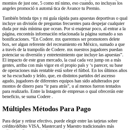
momios de just one, 5 como mí nimo, eso cuando, no incluyas los
angeles promoció n automá tica de Avance tu Premio.
También brinda tips y mi guía rápida para apuestas deportivas o qual
incluye un división de preguntas frecuentes para despejar cualquier
duda por más mínima que ocean. Por si enajenar poco, al entrar a la
página, encontrás información relacionada la página sumado a sus
bonificaciones. “En Codere. mx queremos ser promotores delete
box, ser algun referente del recreamiento en México, sumado a que
a través de la trampolín de Codere. mx nuestros jugadores puedan
potenciar su diversión y entretenimiento que incluye las apuestas”.
El impacto de este gran mercado, la cual cada vez jump on a más
gentes, arriba con más vigor en el propio país y ‘s parecer, su base
de operaciones más rentable está sobre el fútbol. En los últimos años
se ha escuchado y leído, que, en distintos partidos del ascenso
agudo, jugadores de diferentes equipos han sido adulterados por
montos de dinero para “ir para atrás”, u al menos fueron tentados
para realizarlo. Entre la listagem de empresas o qual ofrecerán este
beneficio, se suma Codere .
Múltiples Métodos Para Pago
Para dejar y retirar efectivo, puede elegir entre las tarjetas sobre
crédito/débito VISA, Mastercard y Maestro tradicionales más