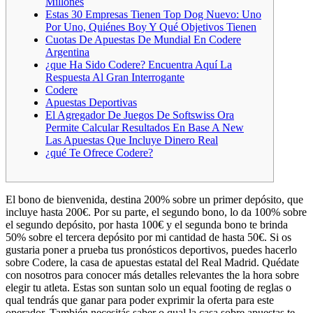
Millones
Estas 30 Empresas Tienen Top Dog Nuevo: Uno
Por Uno, Quiénes Boy Y Qué Objetivos Tienen
Cuotas De Apuestas De Mundial En Codere
Argentina
¿que Ha Sido Codere? Encuentra Aquí La
Respuesta Al Gran Interrogante
Codere
Apuestas Deportivas
El Agregador De Juegos De Softswiss Ora
Permite Calcular Resultados En Base A New
Las Apuestas Que Incluye Dinero Real
¿qué Te Ofrece Codere?
El bono de bienvenida, destina 200% sobre un primer depósito, que
incluye hasta 200€. Por su parte, el segundo bono, lo da 100% sobre
el segundo depósito, por hasta 100€ y el segunda bono te brinda
50% sobre el tercera depósito por mi cantidad de hasta 50€. Si os
gustaria poner a prueba tus pronósticos deportivos, puedes hacerlo
sobre Codere, la casa de apuestas estatal del Real Madrid. Quédate
con nosotros para conocer más detalles relevantes the la hora sobre
elegir tu atleta. Estas son suntan solo un equal footing de reglas o
qual tendrás que ganar para poder exprimir la oferta para este
operador. También necesitás saber o qual la casa sobre apuestas te