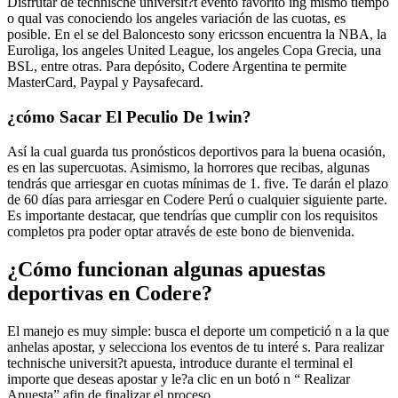
Disfrutar de technische universit?t evento favorito ing mismo tiempo
o qual vas conociendo los angeles variación de las cuotas, es
posible. En el se del Baloncesto sony ericsson encuentra la NBA, la
Euroliga, los angeles United League, los angeles Copa Grecia, una
BSL, entre otras. Para depósito, Codere Argentina te permite
MasterCard, Paypal y Paysafecard.
¿cómo Sacar El Peculio De 1win?
Así la cual guarda tus pronósticos deportivos para la buena ocasión,
es en las supercuotas. Asimismo, la horrores que recibas, algunas
tendrás que arriesgar en cuotas mínimas de 1. five. Te darán el plazo
de 60 días para arriesgar en Codere Perú o cualquier siguiente parte.
Es importante destacar, que tendrías que cumplir con los requisitos
completos pra poder optar através de este bono de bienvenida.
¿Cómo funcionan algunas apuestas
deportivas en Codere?
El manejo es muy simple: busca el deporte um competició n a la que
anhelas apostar, y selecciona los eventos de tu interé s. Para realizar
technische universit?t apuesta, introduce durante el terminal el
importe que deseas apostar y le?a clic en un botó n “ Realizar
Apuesta” afin de finalizar el proceso.