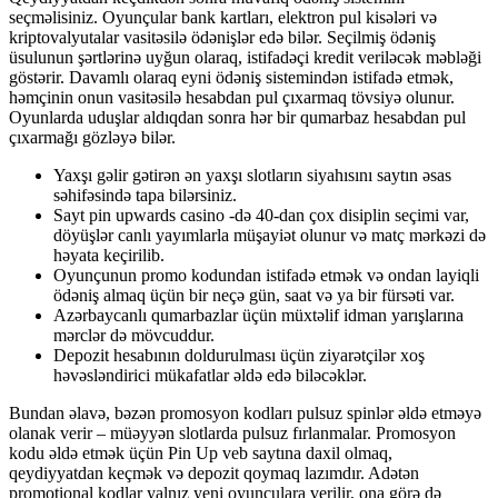
seçməlisiniz. Oyunçular bank kartları, elektron pul kisələri və
kriptovalyutalar vasitəsilə ödənişlər edə bilər. Seçilmiş ödəniş
üsulunun şərtlərinə uyğun olaraq, istifadəçi kredit veriləcək məbləği
göstərir. Davamlı olaraq eyni ödəniş sistemindən istifadə etmək,
həmçinin onun vasitəsilə hesabdan pul çıxarmaq tövsiyə olunur.
Oyunlarda uduşlar aldıqdan sonra hər bir qumarbaz hesabdan pul
çıxarmağı gözləyə bilər.
Yaxşı gəlir gətirən ən yaxşı slotların siyahısını saytın əsas
səhifəsində tapa bilərsiniz.
Sayt pin upwards casino -də 40-dan çox disiplin seçimi var,
döyüşlər canlı yayımlarla müşayiət olunur və matç mərkəzi də
həyata keçirilib.
Oyunçunun promo kodundan istifadə etmək və ondan layiqli
ödəniş almaq üçün bir neçə gün, saat və ya bir fürsəti var.
Azərbaycanlı qumarbazlar üçün müxtəlif idman yarışlarına
mərclər də mövcuddur.
Depozit hesabının doldurulması üçün ziyarətçilər xoş
həvəsləndirici mükafatlar əldə edə biləcəklər.
Bundan əlavə, bəzən promosyon kodları pulsuz spinlər əldə etməyə
olanak verir – müəyyən slotlarda pulsuz fırlanmalar. Promosyon
kodu əldə etmək üçün Pin Up veb saytına daxil olmaq,
qeydiyyatdan keçmək və depozit qoymaq lazımdır. Adətən
promotional kodlar yalnız yeni oyunçulara verilir, ona görə də