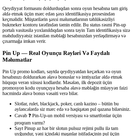
Qeydiyyat formasını doldurduqdan sonra oyun hesabına tam giriş
əldə etmək üçün mərc edən şəxs identifikasiya prosesindən
keçməlidir. Müştərilərin şəxsi məlumatlarının təhlükəsizliyi
bukmeker kontoru tərəfindən təmin edilir. Bu status rəsmi Pin-up
portalı vasitəsilə yoxlanıldıqdan sonra təyin Tam identifikasiya sizə
məhdudiyyətsiz istənilən məbləği hesabınızdan yerləşdirməyə və
çıxarmağa imkan verir.
Pin Up — Real Oyunçu Rəyləri Və Faydalı
Məlumatlar
Pin Up promo kodları, saytda qeydiyyatdan keçərkən və oyun
hesabınızı doldurarkən əlavə bonuslar və imtiyazlar əldə etmək
hüququ verən xüsusi kodlardır. Məsələn, ilk depozit üçün
promosyon kodu oyunçuya hesaba əlavə məbləğin müəyyən faizi
həcmində əlavə bonus vəsaiti verə bilər.
Slotlar, rulet, blackjack, poker, canlı kazino – bütün bu
əyləncələrdə siz mərc edə və həqiqətən pul qazana bilərsiniz.
Cavab ❓ Pin-Up-un mobil versiyası və smartfonlar üçün
proqram varmı?
Sayt Pinup az hər bir slotun pulsuz rejimi pullu ilə tam
uyğundur, yəni içindəki maşınlar istifadəçinin pul üçün