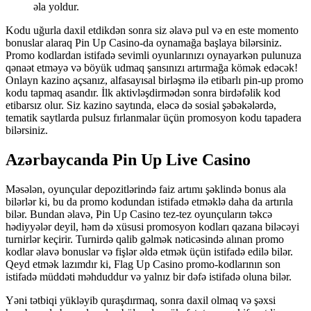
əla yoldur.
Kodu uğurla daxil etdikdən sonra siz əlavə pul və en este momento
bonuslar alaraq Pin Up Casino-da oynamağa başlaya bilərsiniz.
Promo kodlardan istifadə sevimli oyunlarınızı oynayarkən pulunuza
qənaət etməyə və böyük udmaq şansınızı artırmağa kömək edəcək!
Onlayn kazino açsanız, alfasayısal birləşmə ilə etibarlı pin-up promo
kodu tapmaq asandır. İlk aktivləşdirmədən sonra birdəfəlik kod
etibarsız olur. Siz kazino saytında, eləcə də sosial şəbəkələrdə,
tematik saytlarda pulsuz fırlanmalar üçün promosyon kodu tapadera
bilərsiniz.
Azərbaycanda Pin Up Live Casino
Məsələn, oyunçular depozitlərində faiz artımı şəklində bonus ala
bilərlər ki, bu da promo kodundan istifadə etməklə daha da artırıla
bilər. Bundan əlavə, Pin Up Casino tez-tez oyunçuların təkcə
hədiyyələr deyil, həm də xüsusi promosyon kodları qazana biləcəyi
turnirlər keçirir. Turnirdə qalib gəlmək nəticəsində alınan promo
kodlar əlavə bonuslar və fişlər əldə etmək üçün istifadə edilə bilər.
Qeyd etmək lazımdır ki, Flag Up Casino promo-kodlarının son
istifadə müddəti məhduddur və yalnız bir dəfə istifadə oluna bilər.
Yəni tətbiqi yükləyib quraşdırmaq, sonra daxil olmaq və şəxsi