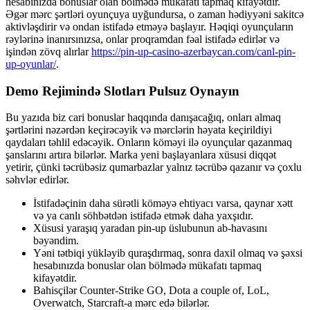
hesabınızda bonuslar olan bölmədə mükafatı tapmaq kifayətdir.
Əgər mərc şərtləri oyunçuya uyğundursa, o zaman hədiyyəni sakitcə
aktivləşdirir və ondan istifadə etməyə başlayır. Həqiqi oyunçuların
rəylərinə inanırsınızsa, onlar proqramdan fəal istifadə edirlər və
işindən zövq alırlar
https://pin-up-casino-azerbaycan.com/canl-pin-
up-oyunlar/
.
Demo Rejimində Slotları Pulsuz Oynayın
Bu yazıda biz cari bonuslar haqqında danışacağıq, onları almaq
şərtlərini nəzərdən keçirəcəyik və mərclərin həyata keçirildiyi
qaydaları təhlil edəcəyik. Onların köməyi ilə oyunçular qazanmaq
şanslarını artıra bilərlər. Marka yeni başlayanlara xüsusi diqqət
yetirir, çünki təcrübəsiz qumarbazlar yalnız təcrübə qazanır və çoxlu
səhvlər edirlər.
İstifadəçinin daha sürətli köməyə ehtiyacı varsa, qaynar xətt
və ya canlı söhbətdən istifadə etmək daha yaxşıdır.
Xüsusi yaraşıq yaradan pin-up üslubunun ab-havasını
bəyəndim.
Yəni tətbiqi yükləyib quraşdırmaq, sonra daxil olmaq və şəxsi
hesabınızda bonuslar olan bölmədə mükafatı tapmaq
kifayətdir.
Bahisçilər Counter-Strike GO, Dota a couple of, LoL,
Overwatch, Starcraft-a mərc edə bilərlər.