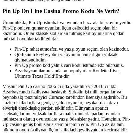
Pin Up On Line Casino Promo Kodu Nə Verir?
Ümumilikdə, Pin-Up istirahət və oyundan həzz ala biləcəyim yerdir.
Pin-Up onlayn qumar oyunları üçün cəlbedici seçim olan bir
kazinodur. Onlar klassik slotlardan tutmuş kart oyunlarına qədər
müxtəlif oyunlar təklif edirlər.
Pin-Up rahat atmosferi və yaxşı oyun seçimi olan kazinodur.
Qrafikanın keyfiyyətini və oyunun hamarlığını yüksək
qiymətləndirdim.
Pin Up promo kod yalnız cari kodu istifadə edə bilərsiniz.
Azərbaycanlılar arasında ən populyarları Roulette Live,
Ultimate Texas Hold’Em-dir.
Məşhur Pin-Up casino 2006-cı ildə yaradılıb və 2016-cı ildə
Azərbaycanda fəaliyyətə başlayıb. Şirkətin işi milli orqanlar və
beynəlxalq tənzimləyici Curacao tərəfindən lisenziyalaşdırılıb. Bu
kazino istifadəçilərə geniş çeşiddə oyunlar, peşəkar dəstək və
əlverişli əməkdaşlıq şərtləri təklif edir. Dünyanın aparıcı
istehsalçılarının yüksək tariflərə malik minlərlə parlaq oyunları
müntəzəm olaraq oyunçulara yaxşı ödənişlər gətirir. Həmçinin, Pin-
Up casino geniş bonuslar sistemini təmin edir. Pin Up az-da tam
hüquqlu oyun fəaliyyəti üçün istifadəçi qeydiyyatdan keçirməlidir.