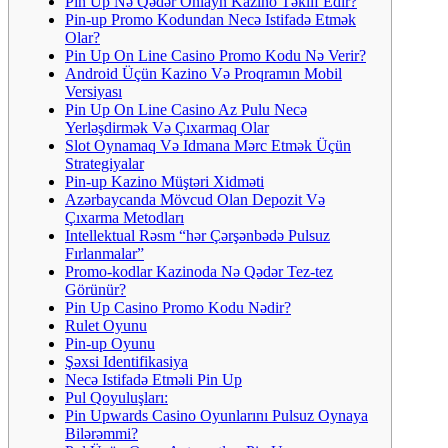
Pin Up Nə Qədər Onlayn Kazino Təklif Edir?
Pin-up Promo Kodundan Necə Istifadə Etmək
Olar?
Pin Up On Line Casino Promo Kodu Nə Verir?
Android Üçün Kazino Və Proqramın Mobil
Versiyası
Pin Up On Line Casino Az Pulu Necə
Yerləşdirmək Və Çıxarmaq Olar
Slot Oynamaq Və Idmana Mərc Etmək Üçün
Strategiyalar
Pin-up Kazino Müştəri Xidməti
Azərbaycanda Mövcud Olan Depozit Və
Çıxarma Metodları
Intellektual Rəsm “hər Çərşənbədə Pulsuz
Fırlanmalar”
Promo-kodlar Kazinoda Nə Qədər Tez-tez
Görünür?
Pin Up Casino Promo Kodu Nədir?
Rulet Oyunu
Pin-up Oyunu
Şəxsi Identifikasiya
Necə Istifadə Etməli Pin Up
Pul Qoyuluşları:
Pin Upwards Casino Oyunlarını Pulsuz Oynaya
Bilərəmmi?