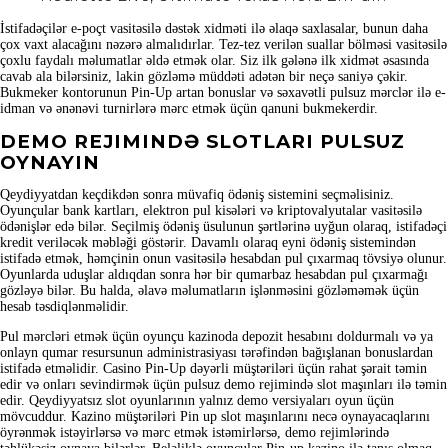
İstifadəçilər e-poçt vasitəsilə dəstək xidməti ilə əlaqə saxlasalar, bunun daha
çox vaxt alacağını nəzərə almalıdırlar. Tez-tez verilən suallar bölməsi vasitəsilə
çoxlu faydalı məlumatlar əldə etmək olar. Siz ilk gələnə ilk xidmət əsasında
cavab ala bilərsiniz, lakin gözləmə müddəti adətən bir neçə saniyə çəkir.
Bukmeker kontorunun Pin-Up artan bonuslar və səxavətli pulsuz mərclər ilə e-
idman və ənənəvi turnirlərə mərc etmək üçün qanuni bukmekerdir.
DEMO REJIMINDƏ SLOTLARI PULSUZ
OYNAYIN
Qeydiyyatdan keçdikdən sonra müvafiq ödəniş sistemini seçməlisiniz.
Oyunçular bank kartları, elektron pul kisələri və kriptovalyutalar vasitəsilə
ödənişlər edə bilər. Seçilmiş ödəniş üsulunun şərtlərinə uyğun olaraq, istifadəçi
kredit veriləcək məbləği göstərir. Davamlı olaraq eyni ödəniş sistemindən
istifadə etmək, həmçinin onun vasitəsilə hesabdan pul çıxarmaq tövsiyə olunur.
Oyunlarda uduşlar aldıqdan sonra hər bir qumarbaz hesabdan pul çıxarmağı
gözləyə bilər. Bu halda, əlavə məlumatların işlənməsini gözləməmək üçün
hesab təsdiqlənməlidir.
Pul mərcləri etmək üçün oyunçu kazinoda depozit hesabını doldurmalı və ya
onlayn qumar resursunun administrasiyası tərəfindən bağışlanan bonuslardan
istifadə etməlidir. Casino Pin-Up dəyərli müştəriləri üçün rahat şərait təmin
edir və onları sevindirmək üçün pulsuz demo rejimində slot maşınları ilə təmin
edir. Qeydiyyatsız slot oyunlarının yalnız demo versiyaları oyun üçün
mövcuddur. Kazino müştəriləri Pin up slot maşınlarını necə oynayacaqlarını
öyrənmək istəyirlərsə və mərc etmək istəmirlərsə, demo rejimlərində