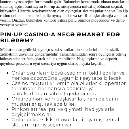
kontoru ayrıca rejim formasında gəlir. Bukmeker kontorunda idman mərclərini
sınamaq üçün rəsmi saytın Pin-up az menyusunda müvafiq bölməni seçmək
kifayətdir. Hazırda Azərbaycandan olan oyunçular slot maşınlarında və Pin Up
casino online mərcdə real pulla oynaya bilər və təsirli uduşlar almağa zəmanət
verilir. Düzdür, bukmeker kontoru yalnız pullu rejimdə mövcuddur və demo
versiyası yoxdur
PIN-UP CASINO-A NECƏ ƏMANƏT EDƏ
BILƏRƏM?
Söhbət ondan gedir ki, oyunçu şəxsi sənədlərinin surətlərini təhlükəsizlik
xidmətinin ünvanına göndərməlidir. Tamamlandıqdan sonra oyunçular ödəniş
bölməsindən istifadə edərək pul çıxara bilirlər. Nağdlaşdırma və depozit
qoyuluşu proseduru eyni ssenariyə uyğun olaraq həyata keçirilir.
Onlar oyunların böyük seçimini təklif edirlər və
hər kəs öz zövqünə uyğun bir şey tapa biləcək.
Casino müştəriləri əmin ola bilərlər ki, operator
tərəfindən hər hansı aldadıcı və ya
saxtakarlıqdan söhbət gedə bilməz.
Onlarda həm yeni başlayanlar, həm də daimi
müştərilər iştirak edə bilər.
Pinkonları real pul və qiymətli hədiyyələrlə
dəyişdirmək olar.
Onlarda klassik kart oyunları ilə yanaşı temalı
slotların geniş seçimi var.