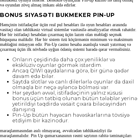
təhlükəsiz oynaya bilərlər. Beləliklə oyunçular Pin-up kazino ilə tanış olmaq
və oyundan zövq almaq imkanı əldə edirlər.
BONUS SIYASƏTI BUKMEKER PIN-UP
Həmçinin istifadəçilər üçün real pul hesabları ilə oyun hesabları arasında
vasitəçi olan təhlükəsiz virtual sistemlər vasitəsilə əməliyyatlar etmək rahatdır.
Hər bir istifadəçi hesabdan çıxarmaq üçün lazım olan məbləği seçmək
hüququna malikdir. Hər bir sistem özü köçürmənin minimum və maksimum
məbləğini müəyyən edir. Pin-Up casino hesaba asanlıqla vəsait yatırmaq və
çıxarmaq üçün ilk növbədə uyğun ödəniş sistemi barədə qərar verməlisiniz.
Onların çeşidində daha çox yeniliklər və
eksklüziv oyunlar görmək istərdim.
Ancaq QIWI qaydalarına görə, bir günə qədər
davam edə bilər.
Saytda slotlar və canlı dilerlərlə oyunlar da daxil
olmaqla bir neçə əyləncə bölməsi var.
Hər şeydən əvvəl, istifadəçinin yalnız xüsusi
bonus üçün tətbiq olunan bütün tələblər yerinə
yetirildiyi təqdirdə vəsait çıxara biləcəyindən
danışırıq.
Pin-Up bütün həyəcan həvəskarlarına tövsiyə
etdiyim bir kazinodur.
maraqlanmasından asılı olmayaraq, əvvəlcədən təhlükəsizliyi ilə
maraqlanmalıdır. Pin Up qumarxanasının rəsmi saytının rabitə təminatçıları