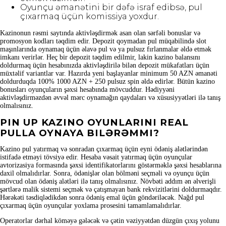
Oyunçu əmanətini bir dəfə israf edibsə, pul
çıxarmaq üçün komissiya yoxdur.
Kazinonun rəsmi saytında aktivləşdirmək asan olan sərfəli bonuslar və
promosyon kodları təqdim edir. Depozit qoymadan pul müqabilində slot
maşınlarında oynamaq üçün əlavə pul və ya pulsuz fırlanmalar əldə etmək
imkanı verirlər. Heç bir depozit təqdim edilmir, lakin kazino balansını
doldurmaq üçün hesabınızda aktivləşdirilə bilən depozit mükafatları üçün
müxtəlif variantlar var. Hazırda yeni başlayanlar minimum 50 AZN əmanəti
doldurduqda 100% 1000 AZN + 250 pulsuz spin əldə edirlər. Bütün kazino
bonusları oyunçuların şəxsi hesabında mövcuddur. Hədiyyəni
aktivləşdirməzdən əvvəl mərc oynamağın qaydaları və xüsusiyyətləri ilə tanış
olmalısınız.
PIN UP KAZINO OYUNLARINI REAL
PULLA OYNAYA BILƏRƏMMI?
Kazino pul yatırmaq və sonradan çıxarmaq üçün eyni ödəniş alətlərindən
istifadə etməyi tövsiyə edir. Hesaba vəsait yatırmaq üçün oyunçular
avtorizasiya formasında şəxsi identifikatorlarını göstərməklə şəxsi hesablarına
daxil olmalıdırlar. Sonra, ödənişlər olan bölməni seçməli və oyunçu üçün
mövcud olan ödəniş alətləri ilə tanış olmalısınız. Növbəti addım ən əlverişli
şərtlərə malik sistemi seçmək və çatışmayan bank rekvizitlərini doldurmaqdır.
Hərəkəti təsdiqlədikdən sonra ödəniş emal üçün göndəriləcək. Nağd pul
çıxarmaq üçün oyunçular yoxlama prosesini tamamlamalıdırlar.
Operatorlar dərhal köməyə gələcək və çətin vəziyyətdən düzgün çıxış yolunu