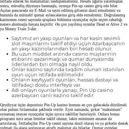
istifadə edərək bu məlumatları təsdiqləməlisiniz. Hesabı uğurla yaratdıqdan
sonra, müvafiq düyməyə basmaqla, oyunçu Pin-up casino giriş edə bilər.
Açılan pəncərədə siz E-Mail və təyin edilmiş şifrənizi daxil etməlisiniz və
bununla da müxtəlif qumar əyləncələrinə giriş əldə etməlisiniz. Doğrulanmış
kazinonun rəsmi saytında qruplara bölünmə oyunçular üçün seçim rahatlığı
nəzərə alınmaqla həyata keçirilir. Ən çox yayılmış oyunlar Dead or Alive 2 və
ya Money Train 3-dür.
Saytımız ən yaxşı oyunları və hər kəsin sevimli
slot maşınlarını təklif etdiyi üçün Azərbaycanın
ən yaxşı kazinolarından biri hesab olunur.
Bu uzun müddət ərzində casino müştərinin
etibarını qazanmağı və qumar dünyasında
liderlərdən biri olmağa nayil oldu.
Onlar kazino saytında təqdim olunan istənilən
oyun üçün istifadə edilməlidir.
Onların keyfiyyətli oyunları, həssas dəstəyi və
istifadəçi dostu interfeysi var.
Adi onlayn oyunlarla yanaşı, Pin Up casino
azerbaycan canlı kazino təklif edir.
Qeydiyyat üçün depozitsiz Pin-Up kazino bonusu ən çox gələcəkdə döyülməli
olan pulsuz fırlanmalar şəklində verilir. Eyni zamanda, şirkət “maksimum”
oynamaq istəyən oyunçular üçün ayrıca təkliflər hazırlayıb. Onlara bonus
proqramı üzrə artan limitlər təklif olunur, lakin minimum əmanət də
artırılacaq. İstifadəçilər Pin-Up rəsmi saytına daxil olaraq və ya şirkətin dəstək
xidməti ilə əlaqə saxlayaraq ətraflı məlumat ala bilərlər. Qumar evindən