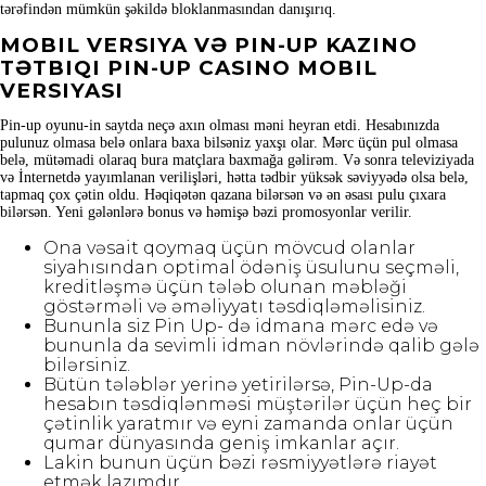
tərəfindən mümkün şəkildə bloklanmasından danışırıq.
MOBIL VERSIYA VƏ PIN-UP KAZINO
TƏTBIQI PIN-UP CASINO MOBIL
VERSIYASI
Pin-up oyunu-in saytda neçə axın olması məni heyran etdi. Hesabınızda
pulunuz olmasa belə onlara baxa bilsəniz yaxşı olar. Mərc üçün pul olmasa
belə, mütəmadi olaraq bura matçlara baxmağa gəlirəm. Və sonra televiziyada
və İnternetdə yayımlanan verilişləri, hətta tədbir yüksək səviyyədə olsa belə,
tapmaq çox çətin oldu. Həqiqətən qazana bilərsən və ən əsası pulu çıxara
bilərsən. Yeni gələnlərə bonus və həmişə bəzi promosyonlar verilir.
Ona vəsait qoymaq üçün mövcud olanlar
siyahısından optimal ödəniş üsulunu seçməli,
kreditləşmə üçün tələb olunan məbləği
göstərməli və əməliyyatı təsdiqləməlisiniz.
Bununla siz Pin Up- də idmana mərc edə və
bununla da sevimli idman növlərində qalib gələ
bilərsiniz.
Bütün tələblər yerinə yetirilərsə, Pin-Up-da
hesabın təsdiqlənməsi müştərilər üçün heç bir
çətinlik yaratmır və eyni zamanda onlar üçün
qumar dünyasında geniş imkanlar açır.
Lakin bunun üçün bəzi rəsmiyyətlərə riayət
etmək lazımdır.