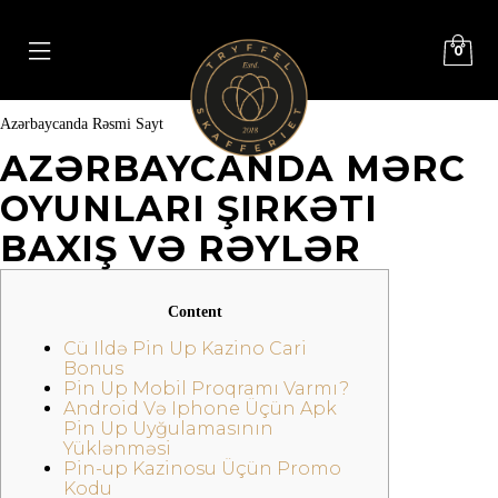
0
Azərbaycanda Rəsmi Sayt
AZƏRBAYCANDA MƏRC
OYUNLARI ŞIRKƏTI
BAXIŞ VƏ RƏYLƏR
Content
Cü Ildə Pin Up Kazino Cari
Bonus
Pin Up Mobil Proqramı Varmı?
Android Və Iphone Üçün Apk
Pin Up Uyğulamasının
Yüklənməsi
Pin-up Kazinosu Üçün Promo
Kodu