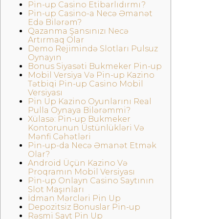
Pin-up Casino Etibarlıdırmı?
Pin-up Casino-a Necə Əmanət
Edə Bilərəm?
Qazanma Şansınızı Necə
Artırmaq Olar
Demo Rejimində Slotları Pulsuz
Oynayın
Bonus Siyasəti Bukmeker Pin-up
Mobil Versiya Və Pin-up Kazino
Tətbiqi Pin-up Casino Mobil
Versiyası
Pin Up Kazino Oyunlarını Real
Pulla Oynaya Bilərəmmi?
Xülasə: Pin-up Bukmeker
Kontorunun Üstünlükləri Və
Mənfi Cəhətləri
Pin-up-da Necə Əmanət Etmək
Olar?
Android Üçün Kazino Və
Proqramın Mobil Versiyası
Pin-up Onlayn Casino Saytının
Slot Maşınları
İdman Mərcləri Pin Up
Depozitsiz Bonuslar Pin-up
Rəsmi Sayt Pin Up