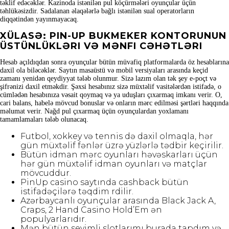
təklif edəcəklər. Kazinoda istənilən pul köçürmələri oyunçular üçün
təhlükəsizdir. Sadalanan əlaqələrlə bağlı istənilən sual operatorların
diqqətindən yayınmayacaq.
XÜLASƏ: PIN-UP BUKMEKER KONTORUNUN
ÜSTÜNLÜKLƏRI VƏ MƏNFI CƏHƏTLƏRI
Hesab açıldıqdan sonra oyunçular bütün müvafiq platformalarda öz hesablarına
daxil ola biləcəklər. Saytın masaüstü və mobil versiyaları arasında keçid
zamanı yenidən qeydiyyat tələb olunmur. Sizə lazım olan tək şey e-poçt və
şifrənizi daxil etməkdir. Şəxsi hesabınız sizə müxtəlif vasitələrdən istifadə, o
cümlədən hesabınıza vəsait qoymaq və ya uduşları çıxarmaq imkanı verir. O,
cari balans, habelə mövcud bonuslar və onların mərc edilməsi şərtləri haqqında
məlumat verir. Nağd pul çıxarmaq üçün oyunçulardan yoxlamanı
tamamlamaları tələb olunacaq.
Futbol, xokkey və tennis də daxil olmaqla, hər
gün müxtəlif fənlər üzrə yüzlərlə tədbir keçirilir.
Bütün idman mərc oyunları həvəskarları üçün
hər gün müxtəlif idman oyunları və matçlar
mövcuddur.
PinUp casino saytında cashback bütün
istifadəçilərə təqdim rdilir.
Azərbaycanlı oyunçular arasında Black Jack A,
Craps, 2 Hand Casino Hold’Em ən
populyarlarıdır.
Mən bütün sevimli slotlarımı burada tapdım və