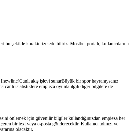
 bu şekilde karakterize ede biliriz. Mostbet portalı, kullanıcılarına
. [newline]Canlı akış işlevi sunarBüyük bir spor hayranıysanız,
canlı istatistiklere empieza oyunla ilgili diğer bilgilere de
mesini önlemek için güvenilir bilgiler kullandığınızdan empieza her
çeren bir text veya e-posta gönderecektir. Kullanıcı adınızı ve
ararına olacaktır.