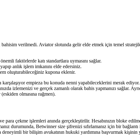
sim verilmedi. Aviator slotunda gelir elde etmek için temel stratejileri
önemli faktörlerde katı standartlara uymasını sağlar.
yapıp anlık işlem imkanını elde edersiniz.
stem oluşturabileceğiniz kupona eklenir.
rla karşılaşıyor empieza bu konuda nenni yapabileceklerini merak ediyor
ınızda izlemenizi ve gerçek zamanlı olarak bahis yapmanızı sağlar. Ayrıca 
ur (eskiden olmasına rağmen).
z ve para çekme işlemleri anında gerçekleştirilir. Hesabınızın bloke edil
anız durumunda, Betwinner size şifrenizi sıfırlamanız için bir bağlantı i
nda deneyimli bir bilişim avukatının hukuki yardımına başvurmak kişinin y