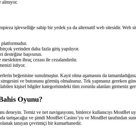
er almıyor.
 empieza işlevselliğe sahip bir yedek ya da alternatif web sitesidir. Web 
s platformudur.
rçok yerinden daha fazla giriş yapılıyor.
ri desteğine başvurun.
eslekten ihraç cezası ile cezalandırılır.
enizi istiyor.
erlerin beğenisine sunulmuştur. Kayıt olma aşamasını da tamamladığınız
imgesini ve butonunu görmüş olmalısınız. Tek yapmanız gereken güncel 
ilen kişisel bilgiler kategorisindeki tüm zorunlu alanları girmeniz ger
 Bahis Oyunu?
ını deneyin. Temiz ve net navigasyonu, binlerce kullanıcıyı MostBet uygu
da tartışacağız ve şimdi MostBet Casino’yu ve MostBet tarafından sunula
 olanak tanıyan çevrimiçi bir kumarhanedir.