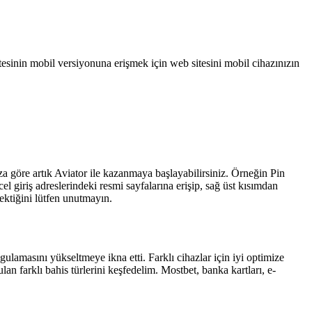
sitesinin mobil versiyonuna erişmek için web sitesini mobil cihazınızın
a göre artık Aviator ile kazanmaya başlayabilirsiniz. Örneğin Pin
giriş adreslerindeki resmi sayfalarına erişip, sağ üst kısımdan
ektiğini lütfen unutmayın.
lamasını yükseltmeye ikna etti. Farklı cihazlar için iyi optimize
n farklı bahis türlerini keşfedelim. Mostbet, banka kartları, e-