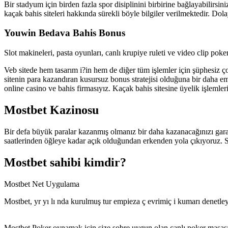
Bir stadyum için birden fazla spor disiplinini birbirine bağlayabilirsi
kaçak bahis siteleri hakkında sürekli böyle bilgiler verilmektedir. Dol
Youwin Bedava Bahis Bonus
Slot makineleri, pasta oyunları, canlı krupiye ruleti ve video clip po
Veb sitede hem tasarım i?in hem de diğer tüm işlemler için şüphesiz ço
sitenin para kazandıran kusursuz bonus stratejisi olduğuna bir daha 
online casino ve bahis firmasıyız. Kaçak bahis sitesine üyelik işleml
Mostbet Kazinosu
Bir defa büyük paralar kazanmış olmanız bir daha kazanacağınızı gara
saatlerinden öğleye kadar açık olduğundan erkenden yola çıkıyoruz. Su
Mostbet sahibi kimdir?
Mostbet Net Uygulama
Mostbet, yr yı lı nda kurulmuş tur empieza ç evrimiç i kumarı denetley
Mostbet Poker oynamak için size sobre uygun olan canlı poker masasını 