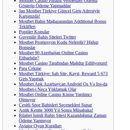
Mostbet Casino Paramı Vermediler Ödendi
Gösterip Ödeme Yapmadılar
Jan Mostbet Türkiye Güncel Giriş Adresiyle
Karşınızda!
Mostbet Bahis Mağazasından Additional Bonus
Teklifleri
Popüler Konular
Guvenilir Bahis Siteleri Twitter
Mostbet Promosyon Kodu Nelerdir? Hidup
Bonuslar
Mostbet 90 Azerbaijan Online Casino
Etibarlıdır?
Mostbet Casino Tarafından Mağdur Ediliyorum!
Para Çekme
Mostbet Türkiye: Sah Site, Kayıt, Reward 5 673
Giriş Yapmak
Mostbet Apk Azərbaycan Android Os Və Ios-da
Mostbet-i Necə Yükləmək Olar
Mostbet Online Casino Kimse Yardımcı
Olmuyor
Çeşitli Spor Bahisleri Seçenekleri Sunar
Antik Kentte 3000 Yıl Sonra Müsabaka!
Rilabet İsimli Bahis Sitesi Kazandığımız Zaman
Ödeme Yapmıyor
Aviator Oyun Kuralları