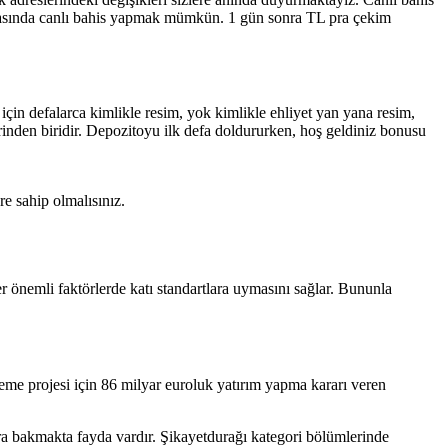
akasında canlı bahis yapmak mümkün. 1 gün sonra TL pra çekim
in defalarca kimlikle resim, yok kimlikle ehliyet yan yana resim,
erinden biridir. Depozitoyu ilk defa doldururken, hoş geldiniz bonusu
e sahip olmalısınız.
r önemli faktörlerde katı standartlara uymasını sağlar. Bununla
eme projesi için 86 milyar euroluk yatırım yapma kararı veren
ara bakmakta fayda vardır. Şikayetdurağı kategori bölümlerinde