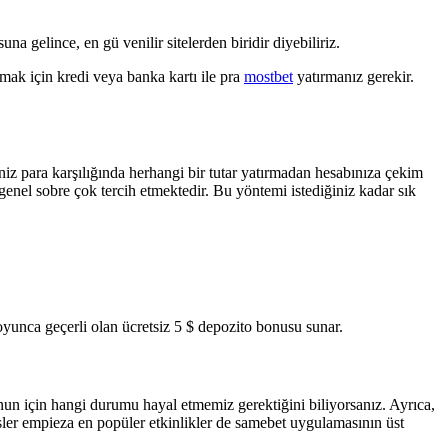
una gelince, en gü venilir sitelerden biridir diyebiliriz.
nmak için kredi veya banka kartı ile pra
mostbet
yatırmanız gerekir.
niz para karşılığında herhangi bir tutar yatırmadan hesabınıza çekim
r genel sobre çok tercih etmektedir. Bu yöntemi istediğiniz kadar sık
oyunca geçerli olan ücretsiz 5 $ depozito bonusu sunar.
unun için hangi durumu hayal etmemiz gerektiğini biliyorsanız. Ayrıca,
sler empieza en popüler etkinlikler de samebet uygulamasının üst