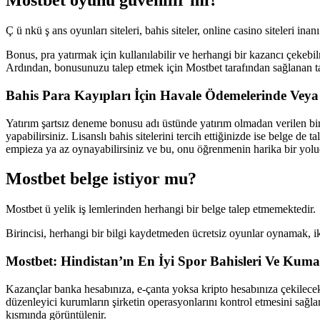
Mostbet oyunu güvenilir mi?
Ç ü nkü ş ans oyunları siteleri, bahis siteler, online casino siteleri ina
Bonus, pra yatırmak için kullanılabilir ve herhangi bir kazancı çekebi
Ardından, bonusunuzu talep etmek için Mostbet tarafından sağlanan tal
Bahis Para Kayıpları İçin Havale Ödemelerinde Ve
Yatırım şartsız deneme bonusu adı üstünde yatırım olmadan verilen bir
yapabilirsiniz. Lisanslı bahis sitelerini tercih ettiğinizde ise belge d
empieza ya az oynayabilirsiniz ve bu, onu öğrenmenin harika bir yolu
Mostbet belge istiyor mu?
Mostbet ü yelik iş lemlerinden herhangi bir belge talep etmemektedir.
Birincisi, herhangi bir bilgi kaydetmeden ücretsiz oyunlar oynamak, i
Mostbet: Hindistan’ın En İyi Spor Bahisleri Ve Kuma
Kazançlar banka hesabınıza, e-çanta yoksa kripto hesabınıza çekilecekt
düzenleyici kurumların şirketin operasyonlarını kontrol etmesini sağl
kısmında görüntülenir.