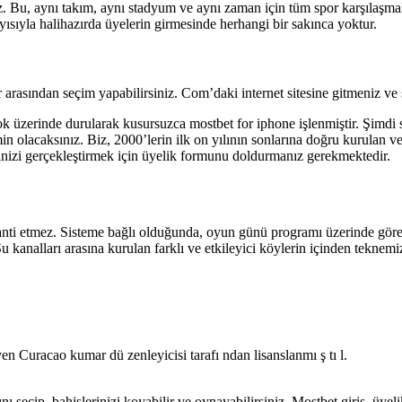
niz. Bu, aynı takım, aynı stadyum ve aynı zaman için tüm spor karşılaşma
ayısıyla halihazırda üyelerin girmesinde herhangi bir sakınca yoktur.
ker arasından seçim yapabilirsiniz. Com’daki internet sitesine gitmeniz 
k üzerinde durularak kusursuzca mostbet for iphone işlenmiştir. Şimdi si
emin olacaksınız. Biz, 2000’lerin ilk on yılının sonlarına doğru kurula
erinizi gerçekleştirmek için üyelik formunu doldurmanız gerekmektedir.
nti etmez. Sisteme bağlı olduğunda, oyun günü programı üzerinde görebi
 kanalları arasına kurulan farklı ve etkileyici köylerin içinden teknem
en Curacao kumar dü zenleyicisi tarafı ndan lisanslanmı ş tı l.
seçip, bahislerinizi koyabilir ve oynayabilirsiniz. Mostbet giriş, üyeli