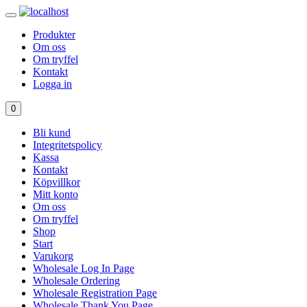
Produkter
Om oss
Om tryffel
Kontakt
Logga in
0
Bli kund
Integritetspolicy
Kassa
Kontakt
Köpvillkor
Mitt konto
Om oss
Om tryffel
Shop
Start
Varukorg
Wholesale Log In Page
Wholesale Ordering
Wholesale Registration Page
Wholesale Thank You Page