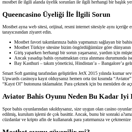
mostbet ile ilgili alanda üyelik sorunları ile ilgili herhangi bir başlık y
Queencasino Üyeliği İle İlgili Sorun
Mostbet ayna web sitesi, orijinal, resmi internet sitesiyle aynı içeriğe
tarayıcısından ziyaret edin.
Mostbet favori takımlarınıza bahis yapmanızı sağlayan bir bahi
Mostbet Türkiye sitesine bizim öngördüğümüze göre dünyanın bi
Giriş yaparken herhangi bir sorun yaşarsanız, yardım için müşte
Ancak yasadışı bahis oynatmaktan ceza alınması durumunda ise m
Bay Kasthuri – takım yöneticisi, Hindistan’a – Bangalore’a gelm
Smart Soft gaming tarafından geliştirilen JetX 2015 yılında kumar sev
Upwards casinoya kayıt olduysanız hemen orta üst kısımda “Aviator” s
“Kayıt Ol” butonuna tıklamaktır. Para çekmek için bu menüden de açılab
Aviator Bahis Oyunu Neden Bu Kadar Iyi
Spor bahis oyunlarından sıkıldıysanız, size uygun olan casino oyunlar
edilmiş, kurulum işlemi de çok basittir. Ancak, bunu bir sonraki a?ama
cüzdanlar ve kripto afin de kullanarak para yatırmanıza ve çekmenize