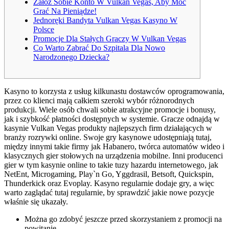
Załóż Sobie Konto W Vulkan Vegas, Aby Móc
Grać Na Pieniądze!
Jednoręki Bandyta Vulkan Vegas Kasyno W
Polsce
Promocje Dla Stałych Graczy W Vulkan Vegas
Co Warto Zabrać Do Szpitala Dla Nowo
Narodzonego Dziecka?
Kasyno to korzysta z usług kilkunastu dostawców oprogramowania,
przez co klienci mają całkiem szeroki wybór różnorodnych
produkcji. Wiele osób chwali sobie atrakcyjne promocje i bonusy,
jak i szybkość płatności dostępnych w systemie. Gracze odnajdą w
kasynie Vulkan Vegas produkty najlepszych firm działających w
branży rozrywki online. Swoje gry kasynowe udostępniają tutaj,
między innymi takie firmy jak Habanero, twórca automatów wideo i
klasycznych gier stołowych na urządzenia mobilne. Inni producenci
gier w tym kasynie online to takie tuzy hazardu internetowego, jak
NetEnt, Microgaming, Play`n Go, Yggdrasil, Betsoft, Quickspin,
Thunderkick oraz Evoplay. Kasyno regularnie dodaje gry, a więc
warto zaglądać tutaj regularnie, by sprawdzić jakie nowe pozycje
właśnie się ukazały.
Można go zdobyć jeszcze przed skorzystaniem z promocji na
powitanie.