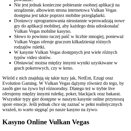
Nie jest jednak konieczne pobieranie osobnej aplikacji na
urządzenie, albowiem strona internetowa Vulkan Vegas
dostępna jest także poprzez mobilne przeglądarki.
Dostawcy oprogramowania nieustannie wprowadzają nowe
gry do aplikacji mobilnej, aby każdego dnia udoskonalać
Vulkan Vegas mobilne kasyno.
Słowo to powinno raczej paść w liczbie mnogiej, ponieważ
Vulkan Vegas oferuje graczom kilkadziesiąt różnych
rodzajów ruletki.
W kasynie Vulkan Vegas dostępnych jest wiele różnych
typów video slotów.
Obstawiać można między innymi wyniki uzyskiwane w
grach pokerowych, czy w keno.
Wśród z nich znajdują się takie tuzy jak, NetEnt, Ezugi oraz
Evolution Gaming. W Vulkan Vegas dążymy również do tego, by
zasób gier na żywo był różnorodny. Dlatego też w trybie live
oferujemy między innymi ruletkę, poker, blackjack oraz bakarat.
Wszystkie typy gier dostępne w naszym kasynie online przynoszą
spore emocje. Jeśli jednak chce się zaznać w pełni realistycznych
wrażeń, to warto sięgnąć po nasze kasyno na żywo.
Kasyno Online Vulkan Vegas