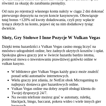
również za okazję do zarabiania pieniędzy.
Od razu po rejestracji własnego konta należy w ciągu 2 dni dokonać
pierwszego depozytu na swym koncie kasynowym. Obowiązuje
tutaj bonus +120% od kwoty doładowania, czyli przy wpłacie
tysiąca złotych na konto, pojawi się na nim dodatkowy tysiąc
dwieście.
Sloty, Gry Stołowe I Inne Pozycje W Vulkan Vegas
Dzięki temu hazardziści z Vulkan Vegas casino mogą liczyć na
mnóstwo udogodnień online, bez żadnych ukrytych kosztów i opłat.
Spokojna głowa graczy jest w świecie hazardu bardzo istotna,
ponieważ mowa o inwestowaniu prawdziwej gotówki online w
vulkan kasyno.
W bibliotece gier Vulkan Vegas każdy gracz może znaleźć
ponad setki automatów internetowych.
Wielu graczy jest zdania, że NetEnt obok Microgaming to
najlepszy dostawca gier hazardowych online.
Vulkan Vegas online ma dobry zespół obsługi klienta do
Twojej dyspozycji 24/7.
Na swoim telefonie możesz grać w automaty, ruletkę,
blackjack, bingo, baccarat, pokera wideo i wiele innych gier
losowych.