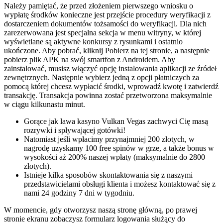
Należy pamiętać, że przed złożeniem pierwszego wniosku o
wypłatę środków konieczne jest przejście procedury weryfikacji z
dostarczeniem dokumentów tożsamości do weryfikacji. Dla nich
zarezerwowana jest specjalna sekcja w menu witryny, w której
wyświetlane są aktywne konkursy z rysunkami i ostatnio
ukończone. Aby pobrać, kliknij Pobierz na tej stronie, a następnie
pobierz plik APK na swój smartfon z Androidem. Aby
zainstalować, musisz włączyć opcję instalowania aplikacji ze źródeł
zewnętrznych. Następnie wybierz jedną z opcji płatniczych za
pomocą której chcesz wypłacić środki, wprowadź kwotę i zatwierdź
transakcję. Transakcja powinna zostać przetworzona maksymalnie
w ciągu kilkunastu minut.
Gorące jak lawa kasyno Vulkan Vegas zachwyci Cię masą
rozrywki i spływającej gotówki!
Natomiast jeśli wpłacimy przynajmniej 200 złotych, w
nagrodę uzyskamy 100 free spinów w grze, a także bonus w
wysokości aż 200% naszej wpłaty (maksymalnie do 2800
złotych).
Istnieje kilka sposobów skontaktowania się z naszymi
przedstawicielami obsługi klienta i możesz kontaktować się z
nami 24 godziny 7 dni w tygodniu.
W momencie, gdy otworzysz naszą stronę główną, po prawej
stronie ekranu zobaczysz formularz logowania służący do