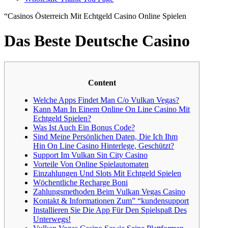
“Casinos Österreich Mit Echtgeld Casino Online Spielen
Das Beste Deutsche Casino
Content
Welche Apps Findet Man C/o Vulkan Vegas?
Kann Man In Einem Online On Line Casino Mit
Echtgeld Spielen?
Was Ist Auch Ein Bonus Code?
Sind Meine Persönlichen Daten, Die Ich Ihm
Hin On Line Casino Hinterlege, Geschützt?
Support Im Vulkan Sin City Casino
Vorteile Von Online Spielautomaten
Einzahlungen Und Slots Mit Echtgeld Spielen
Wöchentliche Recharge Boni
Zahlungsmethoden Beim Vulkan Vegas Casino
Kontakt & Informationen Zum” “kundensupport
Installieren Sie Die App Für Den Spielspaß Des
Unterwegs!