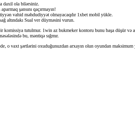
daxil ola bilərsiniz.
aparmaq şansını qaçırmayın!
qətiyyən vahid məhdudiyyət olmayacaqdır 1xbet mobil yükle.
 sağ altındakı Sual ver düyməsini vurun.
bir komissiya tutulmur. 1win az bukmeker kontoru bunu başa düşür və artıq
 məsələsində bu, məntiqə sığmır.
ede, o vaxt şərtlərini oxuduğunuzdan arxayın olun oyundan maksimum ya