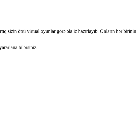
 sizin ötrü virtual oyunlar görə əla iz hazırlayıb. Onların hər birinin
rarlana bilərsiniz.