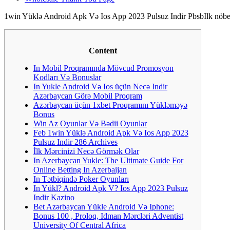
1win Yüklə Android Apk Və Ios App 2023 Pulsuz Indir Pbsb
Ilk nöb
Content
In Mobil Proqramında Mövcud Promosyon
Kodları Və Bonuslar
In Yukle Android Və Ios üçün Necə Indir
Azərbaycan Görə Mobil Proqram
Azərbaycan üçün 1xbet Proqramını Yükləməyə
Bonus
Win Az Oyunlar Və Bədii Oyunlar
Feb 1win Yüklə Android Apk Və Ios App 2023
Pulsuz Indir 286 Archives
İlk Mərcinizi Necə Görmək Olar
In Azerbaycan Yukle: The Ultimate Guide For
Online Betting In Azerbaijan
In Tətbiqində Poker Oyunları
In Yükl? Android Apk V? Ios App 2023 Pulsuz
Indir Kazino
Bet Azərbaycan Yükle Android Və Iphone:
Bonus 100 , Proloq, Idman Mərcləri Adventist
University Of Central Africa