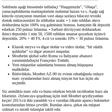
Səhifənin aşağı hissəsində istifadəçi “Haqqımızda”, “Əlaqə”,
yanacaqdoldurma məntəqələrinin məlumat bazası və s. Aşağı sağ
küncdə oyunçunun istənilən vaxt əlaqə saxlaya biləcəyi texniki
dəstək mütəxəssisləri ilə söhbətlər azalır. • 1 min rubldan əlavə
doldurulma üçün 100% xoş gəlmisiniz bonusu, həmçinin ilk depoziti
edərkən 250 pulsuz fırlanma. • Sərbəst dövriyyəni doldurarkən
ikinci depozitdə 1 min 50, 1500 rubldan əmanət qoyarkən üçüncü
depozitdə. 20% + 40 FS, 4-cü və sonrakı 10% + 30 pulsuz fırlanma.
Klassik meyvə və digər slotlar və video slotlar, “bir silahlı
quldurlar” və digər ənənəvi maşınlar.
Mostbetin qlobal səfiri Roma və İtaliyanın əfsanəvi
yarımmüdafiəçisi Françesko Tottidir.
Yeni müştərilər salamlama bonusu almaq hüququna
malikdirlər.
Bütövlükdə, Mostbet AZ-90 öz evinin rahatlığında onlayn
mərc oyunlarından həzz almaq istəyən hər kəs üçün əla
seçimdir.
Siz əminliklə mərc edə və bunu edərkən böyük təcrübədən həzz ala
bilərsiniz. Əyləncəyə qoşulmaq üçün indi Mostbet qeydiyyatdan
keçin! 2013-cü ildə yaradılıb və o vaxtdan ölkənin aparıcı bukmeker
kontorlarından birinə çevrilib. Bundan əlavə, şirkət əla müştəri
xidməti və sürətli ödənişlər təklif edir.