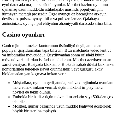
eyni dərəcədə məşhur stolüstü oyunlar. Mostbet kazino oyununu
oynamaq uzun müddətdir istifadəçilər arasında populyarlığını
itirməyən maraqlı prosesdir. Əgər oyunçu öz bacarığına arxayın
deyilsə, o, pulsuz oynaya bilər və pul xərcləməz. Qələbəyə
əminsinizsə, oyunçu pul ehtiyatını əhəmiyyətli dərəcədə artıra bilər.
Casino oyunları
Canlı rejim bukmeker kontorunun üstünlüyü deyil, amma ən
populyar qarşıdurmaları tapa bilərəm. Bəzi matçlarda video lent və
ya infoqrafika mövcuddur. Qeydiyyatdan sonra ofisdəki bütün
mövcud variantlardan istifadə edə bilərəm. Mostbet azerbaycan -ın
xarici versiyası Rusiyada bloklanıb. Blokada səbəb dövlət bukmeker
kontorlarında tələblərə riayət olunmasıdır. Sayt güzgüsü aktiv
bloklamadan yan keçməyə imkan verir.
Müştərilərə, oyunun gedişatında, real vaxt rejimində oyunlara
mərc etmək imkanı vermək üçün müxtəlif in-play mərc
növləri də təklif olunur.
Futbolda bir hadisə üçün mövcud mərclərin sayı 500-dən çox
ola bilər.
Mostbet, qumar bazarında uzun müddət fəaliyyət göstərərək
böyük bir təcrübə toplayıb.