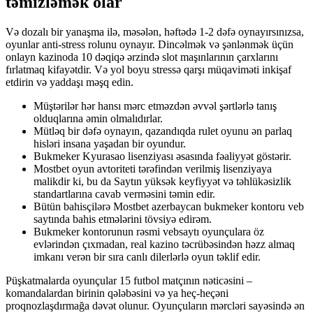
təmizləmək olar
Və dozalı bir yanaşma ilə, məsələn, həftədə 1-2 dəfə oynayırsınızsa,
oyunlar anti-stress rolunu oynayır. Dincəlmək və şənlənmək üçün
onlayn kazinoda 10 dəqiqə ərzində slot maşınlarının çarxlarını
fırlatmaq kifayətdir. Və yol boyu stressə qarşı müqaviməti inkişaf
etdirin və yaddaşı məşq edin.
Müştərilər hər hansı mərc etməzdən əvvəl şərtlərlə tanış
olduqlarına əmin olmalıdırlar.
Mütləq bir dəfə oynayın, qazandıqda rulet oyunu ən parlaq
hisləri insana yaşadan bir oyundur.
Bukmeker Kyurasao lisenziyası əsasında fəaliyyət göstərir.
Mostbet oyun avtoriteti tərəfindən verilmiş lisenziyaya
malikdir ki, bu da Saytın yüksək keyfiyyət və təhlükəsizlik
standartlarına cavab verməsini təmin edir.
Bütün bahisçilərə Mostbet azerbaycan bukmeker kontoru veb
saytında bahis etmələrini tövsiyə edirəm.
Bukmeker kontorunun rəsmi vebsaytı oyunçulara öz
evlərindən çıxmadan, real kazino təcrübəsindən həzz almaq
imkanı verən bir sıra canlı dilerlərlə oyun təklif edir.
Püşkatmalarda oyunçular 15 futbol matçının nəticəsini –
komandalardan birinin qələbəsini və ya heç-heçəni
proqnozlaşdırmağa dəvət olunur. Oyunçuların mərcləri sayəsində ən