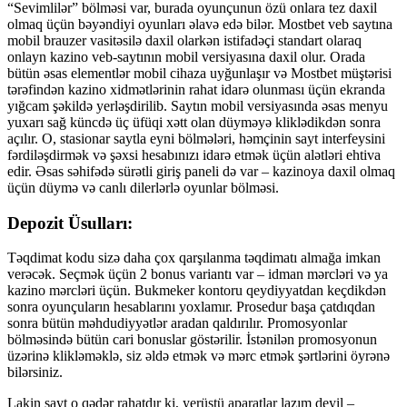
“Sevimlilər” bölməsi var, burada oyunçunun özü onlara tez daxil
olmaq üçün bəyəndiyi oyunları əlavə edə bilər. Mostbet veb saytına
mobil brauzer vasitəsilə daxil olarkən istifadəçi standart olaraq
onlayn kazino veb-saytının mobil versiyasına daxil olur. Orada
bütün əsas elementlər mobil cihaza uyğunlaşır və Mostbet müştərisi
tərəfindən kazino xidmətlərinin rahat idarə olunması üçün ekranda
yığcam şəkildə yerləşdirilib. Saytın mobil versiyasında əsas menyu
yuxarı sağ küncdə üç üfüqi xətt olan düyməyə kliklədikdən sonra
açılır. O, stasionar saytla eyni bölmələri, həmçinin sayt interfeysini
fərdiləşdirmək və şəxsi hesabınızı idarə etmək üçün alətləri ehtiva
edir. Əsas səhifədə sürətli giriş paneli də var – kazinoya daxil olmaq
üçün düymə və canlı dilerlərlə oyunlar bölməsi.
Depozit Üsulları:
Təqdimat kodu sizə daha çox qarşılanma təqdimatı almağa imkan
verəcək. Seçmək üçün 2 bonus variantı var – idman mərcləri və ya
kazino mərcləri üçün. Bukmeker kontoru qeydiyyatdan keçdikdən
sonra oyunçuların hesablarını yoxlamır. Prosedur başa çatdıqdan
sonra bütün məhdudiyyətlər aradan qaldırılır. Promosyonlar
bölməsində bütün cari bonuslar göstərilir. İstənilən promosyonun
üzərinə klikləməklə, siz əldə etmək və mərc etmək şərtlərini öyrənə
bilərsiniz.
Lakin sayt o qədər rahatdır ki, yerüstü aparatlar lazım deyil –