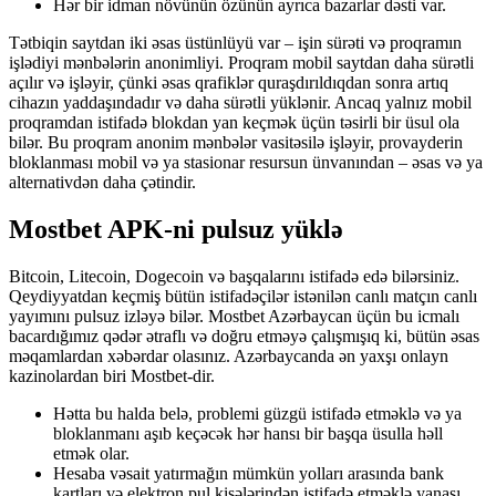
Hər bir idman növünün özünün ayrıca bazarlar dəsti var.
Tətbiqin saytdan iki əsas üstünlüyü var – işin sürəti və proqramın
işlədiyi mənbələrin anonimliyi. Proqram mobil saytdan daha sürətli
açılır və işləyir, çünki əsas qrafiklər quraşdırıldıqdan sonra artıq
cihazın yaddaşındadır və daha sürətli yüklənir. Ancaq yalnız mobil
proqramdan istifadə blokdan yan keçmək üçün təsirli bir üsul ola
bilər. Bu proqram anonim mənbələr vasitəsilə işləyir, provayderin
bloklanması mobil və ya stasionar resursun ünvanından – əsas və ya
alternativdən daha çətindir.
Mostbet APK-ni pulsuz yüklə
Bitcoin, Litecoin, Dogecoin və başqalarını istifadə edə bilərsiniz.
Qeydiyyatdan keçmiş bütün istifadəçilər istənilən canlı matçın canlı
yayımını pulsuz izləyə bilər. Mostbet Azərbaycan üçün bu icmalı
bacardığımız qədər ətraflı və doğru etməyə çalışmışıq ki, bütün əsas
məqamlardan xəbərdar olasınız. Azərbaycanda ən yaxşı onlayn
kazinolardan biri Mostbet-dir.
Hətta bu halda belə, problemi güzgü istifadə etməklə və ya
bloklanmanı aşıb keçəcək hər hansı bir başqa üsulla həll
etmək olar.
Hesaba vəsait yatırmağın mümkün yolları arasında bank
kartları və elektron pul kisələrindən istifadə etməklə yanaşı,