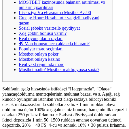
MOSTBET kazinosunda balansın artırılması və
pulların çıxarılması
Lisenziya Və Əsasnamə Mostbet Az-90
Creepy Hour: Hesabı artır və gizli hədiyyəni
qazan
Sosial şəbəkə vasitəsilə qeydiyyat
Xoş gəldin bonusu varmı?
Real oyunçuların rəyləri
🎁 Mən bonusu necə əldə edə bilərəm?
Populyar mərc seçimləri
Mostbet onlayn poker
Mostbet onlayn kazino
Real vaxt rejimində mərc
Mostbet nədir? Mostbet realdır, yoxsa saxta?
Səhifənin aşağı hissəsində istifadəçi “Haqqımızda”, “Əlaqə”,
yanacaqdoldurma məntəqələrinin məlumat bazası və s. Aşağı sağ
küncdə oyunçunun istənilən vaxt əlaqə saxlaya biləcəyi texniki
dəstək mütəxəssisləri ilə söhbətlər azalır. • 1 min rubldan əlavə
doldurulma üçün 100% xoş gəlmisiniz bonusu, həmçinin ilk depoziti
edərkən 250 pulsuz fırlanma. • Sərbəst dövriyyəni doldurarkən
ikinci depozitdə 1 min 50, 1500 rubldan əmanət qoyarkən üçüncü
depozitdə. 20% + 40 FS, 4-cü və sonrakı 10% + 30 pulsuz fırlanma.