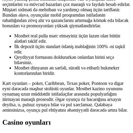
seçimlərini və mövcud bazarları çox maraqlı və faydalı hesab edirlər.
Müştəri xidməti də mehriban və yardımçı olmaq üçün təriflənir.
Bundan əlavə, oyunçular mobil proqramdan istifadənin
rahatlığından zövq alır və qazanclarını artırmağa kömək edə biləcək
bonusları və promosyonları yüksək qiymətləndirirlər.
Mostbet real pulla mərc etməyiniz üçün lazım olan bütün
alətləri təklif edir.
İlk depozit üçün standart ödəniş məbləğinin 100% -ni təşkil
edir.
Qeydiyyat formasını doldurarkən onlardan birini seçə
bilərsiniz.
Mostbet dünyanın ən sərfəli, sürətli və etibarlı bukmeker
kontorlarından biridir.
Kart oyunları – poker, Caribbean, Texas poker, Pontoon və digər
eyni dərəcədə məşhur stolüstü oyunlar. Mostbet kazino oyununu
oynamaq uzun müddətdir istifadəçilər arasında populyarlığını
itirməyən maraqlı prosesdir. Əgər oyunçu öz bacarığına arxayın
deyilsə, o, pulsuz oynaya bilər və pul xərcləməz. Qələbəyə
əminsinizsə, oyunçu pul ehtiyatını əhəmiyyətli dərəcədə artıra bilər.
Casino oyunları