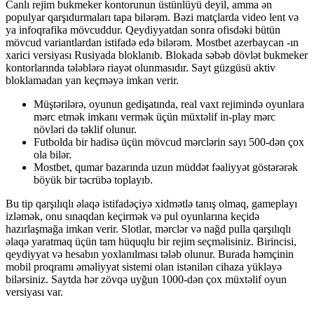
Canlı rejim bukmeker kontorunun üstünlüyü deyil, amma ən
populyar qarşıdurmaları tapa bilərəm. Bəzi matçlarda video lent və
ya infoqrafika mövcuddur. Qeydiyyatdan sonra ofisdəki bütün
mövcud variantlardan istifadə edə bilərəm. Mostbet azerbaycan -ın
xarici versiyası Rusiyada bloklanıb. Blokada səbəb dövlət bukmeker
kontorlarında tələblərə riayət olunmasıdır. Sayt güzgüsü aktiv
bloklamadan yan keçməyə imkan verir.
Müştərilərə, oyunun gedişatında, real vaxt rejimində oyunlara
mərc etmək imkanı vermək üçün müxtəlif in-play mərc
növləri də təklif olunur.
Futbolda bir hadisə üçün mövcud mərclərin sayı 500-dən çox
ola bilər.
Mostbet, qumar bazarında uzun müddət fəaliyyət göstərərək
böyük bir təcrübə toplayıb.
Bu tip qarşılıqlı əlaqə istifadəçiyə xidmətlə tanış olmaq, gameplayı
izləmək, onu sınaqdan keçirmək və pul oyunlarına keçidə
hazırlaşmağa imkan verir. Slotlar, mərclər və nağd pulla qarşılıqlı
əlaqə yaratmaq üçün tam hüquqlu bir rejim seçməlisiniz. Birincisi,
qeydiyyat və hesabın yoxlanılması tələb olunur. Burada həmçinin
mobil proqramı əməliyyat sistemi olan istənilən cihaza yükləyə
bilərsiniz. Saytda hər zövqə uyğun 1000-dən çox müxtəlif oyun
versiyası var.