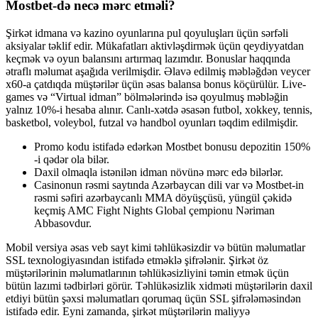
Mostbet-də necə mərc etməli?
Şirkət idmana və kazino oyunlarına pul qoyuluşları üçün sərfəli
aksiyalar təklif edir. Mükafatları aktivləşdirmək üçün qeydiyyatdan
keçmək və oyun balansını artırmaq lazımdır. Bonuslar haqqında
ətraflı məlumat aşağıda verilmişdir. Əlavə edilmiş məbləğdən veycer
x60-a çatdıqda müştərilər üçün əsas balansa bonus köçürülür. Live-
games və “Virtual idman” bölmələrində isə qoyulmuş məbləğin
yalnız 10%-i hesaba alınır. Canlı-xətdə əsasən futbol, xokkey, tennis,
basketbol, voleybol, futzal və handbol oyunları təqdim edilmişdir.
Promo kodu istifadə edərkən Mostbet bonusu depozitin 150%
-i qədər ola bilər.
Daxil olmaqla istənilən idman növünə mərc edə bilərlər.
Casinonun rəsmi saytında Azərbaycan dili var və Mostbet-in
rəsmi səfiri azərbaycanlı MMA döyüşçüsü, yüngül çəkidə
keçmiş AMC Fight Nights Global çempionu Nəriman
Abbasovdur.
Mobil versiya əsas veb sayt kimi təhlükəsizdir və bütün məlumatlar
SSL texnologiyasından istifadə etməklə şifrələnir. Şirkət öz
müştərilərinin məlumatlarının təhlükəsizliyini təmin etmək üçün
bütün lazımi tədbirləri görür. Təhlükəsizlik xidməti müştərilərin daxil
etdiyi bütün şəxsi məlumatları qorumaq üçün SSL şifrələməsindən
istifadə edir. Eyni zamanda, şirkət müştərilərin maliyyə