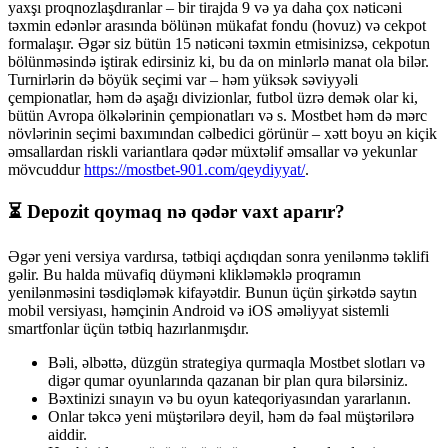
yaxşı proqnozlaşdıranlar – bir tirajda 9 və ya daha çox nəticəni
təxmin edənlər arasında bölünən mükafat fondu (hovuz) və cekpot
formalaşır. Əgər siz bütün 15 nəticəni təxmin etmisinizsə, cekpotun
bölünməsində iştirak edirsiniz ki, bu da on minlərlə manat ola bilər.
Turnirlərin də böyük seçimi var – həm yüksək səviyyəli
çempionatlar, həm də aşağı divizionlar, futbol üzrə demək olar ki,
bütün Avropa ölkələrinin çempionatları və s. Mostbet həm də mərc
növlərinin seçimi baxımından cəlbedici görünür – xətt boyu ən kiçik
əmsallardan riskli variantlara qədər müxtəlif əmsallar və yekunlar
mövcuddur
https://mostbet-901.com/qeydiyyat/
.
⏳ Depozit qoymaq nə qədər vaxt aparır?
Əgər yeni versiya vardırsa, tətbiqi açdıqdan sonra yenilənmə təklifi
gəlir. Bu halda müvafiq düyməni klikləməklə proqramın
yenilənməsini təsdiqləmək kifayətdir. Bunun üçün şirkətdə saytın
mobil versiyası, həmçinin Android və iOS əməliyyat sistemli
smartfonlar üçün tətbiq hazırlanmışdır.
Bəli, əlbəttə, düzgün strategiya qurmaqla Mostbet slotları və
digər qumar oyunlarında qazanan bir plan qura bilərsiniz.
Bəxtinizi sınayın və bu oyun kateqoriyasından yararlanın.
Onlar təkcə yeni müştərilərə deyil, həm də fəal müştərilərə
aiddir.