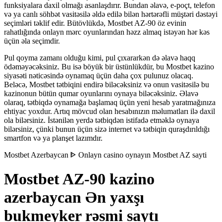
funksiyalara daxil olmağı asanlaşdırır. Bundan əlavə, e-poçt, telefon
və ya canlı söhbət vasitəsilə əldə edilə bilən hərtərəfli müştəri dəstəyi
seçimləri təklif edir. Bütövlükdə, Mostbet AZ-90 öz evinin
rahatlığında onlayn mərc oyunlarından həzz almaq istəyən hər kəs
üçün əla seçimdir.
Pul qoyma zamanı olduğu kimi, pul çıxararkən də əlavə haqq
ödəməyəcəksiniz. Bu isə böyük bir üstünlükdür, bu Mostbet kazino
siyasəti nəticəsində oynamaq üçün daha çox pulunuz olacaq.
Beləcə, Mostbet tətbiqini endirə biləcəksiniz və onun vasitəsilə bu
kazinonun bütün qumar oyunlarını oynaya biləcəksiniz. Əlavə
olaraq, tətbiqdə oynamağa başlamaq üçün yeni hesab yaratmağınıza
ehtiyac yoxdur. Artıq mövcud olan hesabınızın məlumatları ilə daxil
ola bilərsiniz. İstənilən yerdə tətbiqdən istifadə etməklə oynaya
bilərsiniz, çünki bunun üçün sizə internet və tətbiqin quraşdırıldığı
smartfon və ya planşet lazımdır.
Mostbet Azerbaycan ᐈ Onlayn casino oynayın Mostbet AZ sayti
Mostbet AZ-90 kazino
azerbaycan Ən yaxşı
bukmeyker rəsmi saytı