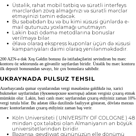
Üstəlik, rahat mobil tətbiq və sürətli interfeys
mərclərdən zövq almağınızı və sürətli mərclər
etməyinizi təmin edəcək.
Bu səbəbdən bu və bu kimi xüsusi günlərdə e-
mail qutunuzu yoxlamağı unutmayın.
Lakin bəzi ödəmə metodlarına bonuslar
verilməyə bilər.
Əlavə olaraq ekspress kuponlar üçün də xüsusi
kampaniyaları daimi olaraq yenilənməkdədir.
200 AZN-ə dək Xoş Gəldin bonusu ilə istifadəçilərini sevindirən bu mərc
kontoru öz sektorunda ən güvənilir saytlardan biridir. Üstəlik bu mərc kontoru
ilk depozit bonusundan savayı, bir çox bonuslara sahibdir.
UKRAYNADA PULSUZ TEHSIL
Azərbaycanda qumar oyunlarından vergi məsələsinə gəldikdə isə, xarici
bukmeker saytlarindan (букмекерские конторы) adətən vergisiz çıxarış etmək
mümkün olur. Lakin, bəzi canlı mərc saytlarından çıxarış etdiyiniz zaman 10%
vergi tutula bilər. Bu adətən ölkə daxilində fəaliyyət göstərən, dövlətə məxsus
mərc kontorlarından çıxarış etdiyiniz zaman baş verir.
Köln Universiteti ( UNİVERSİTY OF COLOGNE ) 48
mindən çox tələbsi olan Almaniyanın ən böyük
universitetlərindən biridir.
Bəzənsə, qeydiyyat gününüzün elle dönümü