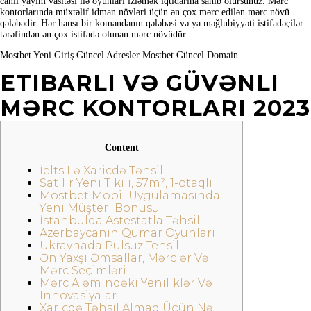
canlı yayım vasitəsi ilə oyunları izləmək iqtidarına sahib olursunuz. Mərc
kontorlarında müxtəlif idman növləri üçün ən çox mərc edilən mərc növü
qələbədir. Hər hansı bir komandanın qələbəsi və ya məğlubiyyəti istifadəçilər
tərəfindən ən çox istifadə olunan mərc növüdür.
Mostbet Yeni Giriş Güncel Adresler Mostbet Güncel Domain
ETIBARLI VƏ GÜVƏNLI
MƏRC KONTORLARI 2023
Content
İelts Ilə Xaricdə Təhsil
Satılır Yeni Tikili, 57m², 1-otaqlı
Mostbet Mobil Uygulamasında
Yeni Müşteri Bonusu
İstanbulda Astestatla Təhsil
Azerbaycanin Qumar Oyunlari
Ukraynada Pulsuz Tehsil
Ən Yaxşı Əmsallar, Mərclər Və
Mərc Seçimləri
Mərc Aləmindəki Yeniliklər Və
Innovasiyalar
Xaricdə Təhsil Almaq Üçün Nə