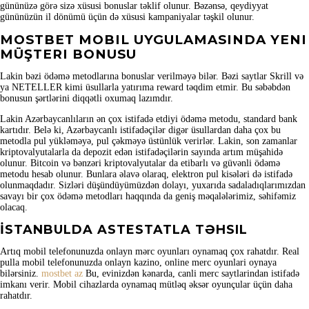
gününüzə görə sizə xüsusi bonuslar təklif olunur. Bəzənsə, qeydiyyat
gününüzün il dönümü üçün də xüsusi kampaniyalar təşkil olunur.
MOSTBET MOBIL UYGULAMASINDA YENI
MÜŞTERI BONUSU
Lakin bəzi ödəmə metodlarına bonuslar verilməyə bilər. Bəzi saytlar Skrill və
ya NETELLER kimi üsullarla yatırıma reward təqdim etmir. Bu səbəbdən
bonusun şərtlərini diqqətli oxumaq lazımdır.
Lakin Azərbaycanlıların ən çox istifadə etdiyi ödəmə metodu, standard bank
kartıdır. Belə ki, Azərbaycanlı istifadəçilər digər üsullardan daha çox bu
metodla pul yükləməyə, pul çəkməyə üstünlük verirlər. Lakin, son zamanlar
kriptovalyutalarla da depozit edən istifadəçilərin sayında artım müşahidə
olunur. Bitcoin və bənzəri kriptovalyutalar da etibarlı və güvənli ödəmə
metodu hesab olunur. Bunlara əlavə olaraq, elektron pul kisələri də istifadə
olunmaqdadır. Sizləri düşündüyümüzdən dolayı, yuxarıda sadaladıqlarımızdan
savayı bir çox ödəmə metodları haqqında da geniş məqalələrimiz, səhifəmiz
olacaq.
İSTANBULDA ASTESTATLA TƏHSIL
Artıq mobil telefonunuzda onlayn mərc oyunları oynamaq çox rahatdır. Real
pulla mobil telefonunuzda onlayn kazino, online merc oyunlari oynaya
bilərsiniz.
mostbet az
Bu, evinizdən kənarda, canli merc saytlarindan istifadə
imkanı verir. Mobil cihazlarda oynamaq mütləq əksər oyunçular üçün daha
rahatdır.