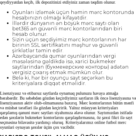
qeydiyyatdan keçib, ilk depozitinizi etdiyiniz zaman təqdim olunur.
Oyunları izləmək üçün həmin mərc kontorunda
hesabınızın olmağı kifayətdir.
İllərdir dünyanın ən böyük mərc saytı olan
bet365 ən güvənli mərc kontorlarından biri
hesab olunur.
Sizin üçün seçdiyimiz mərc kontorlarının hər
birinin SSL sertifikatını məşhur və güvənli
şirklətlər təmin edir.
Azərbaycanda qumar oyunlarından vergi
məsələsinə gəldikdə isə, xarici bukmeker
saytlarindan (букмекерские конторы) adətən
vergisiz çıxarış etmək mümkün olur.
Belə ki, hər bir oyunçu sayt seçərkən bu
kriteriyalara diqqət etməlidir.
Lisenziyasız və etibarsız saytlarda oynamaq pulunuzu havaya atmağa
bərabərdir. Bu səbəbdən gözdən keçirdiyimiz saytların ilk öncə lisenziyasına və
lisenziyasının aktiv olub-olmamasına baxırıq. Mərc kontorlarının bütün mənfi
və müsbət tərəfləri ilə gözdən keçiririk. Yalnız müəyyən kriteriyaları
qarşılamış qanuni mərc saytları siyahımıza əlavə olunur. Saytımızdan istifadə
edən şəxslərin bukmeker kontorlarını qarşılaşdırmasına, öz şəxsi fikri ilə sayt
seçməsinə bilavasitə yardımçı oluruq. Kriteriyalarımız online futbol merc
oyunlari oynayan şəxslər üçün çox vacibdir.