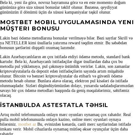
Belə ki, yeni ilə görə, novruz bayramına görə və en este momento doğum
gününüzə görə sizə xüsusi bonuslar təklif olunur. Bəzənsə, qeydiyyat
gününüzün il dönümü üçün də xüsusi kampaniyalar təşkil olunur.
MOSTBET MOBIL UYGULAMASINDA YENI
MÜŞTERI BONUSU
Lakin bəzi ödəmə metodlarına bonuslar verilməyə bilər. Bəzi saytlar Skrill və
ya NETELLER kimi üsullarla yatırıma reward təqdim etmir. Bu səbəbdən
bonusun şərtlərini diqqətli oxumaq lazımdır.
Lakin Azərbaycanlıların ən çox istifadə etdiyi ödəmə metodu, standard bank
kartıdır. Belə ki, Azərbaycanlı istifadəçilər digər üsullardan daha çox bu
metodla pul yükləməyə, pul çəkməyə üstünlük verirlər. Lakin, son zamanlar
kriptovalyutalarla da depozit edən istifadəçilərin sayında artım müşahidə
olunur. Bitcoin və bənzəri kriptovalyutalar da etibarlı və güvənli ödəmə
metodu hesab olunur. Bunlara əlavə olaraq, elektron pul kisələri də istifadə
olunmaqdadır. Sizləri düşündüyümüzdən dolayı, yuxarıda sadaladıqlarımızdan
savayı bir çox ödəmə metodları haqqında da geniş məqalələrimiz, səhifəmiz
olacaq.
İSTANBULDA ASTESTATLA TƏHSIL
Artıq mobil telefonunuzda onlayn mərc oyunları oynamaq çox rahatdır. Real
pulla mobil telefonunuzda onlayn kazino, online merc oyunlari oynaya
bilərsiniz.
mostbet az
Bu, evinizdən kənarda, canli merc saytlarindan istifadə
imkanı verir. Mobil cihazlarda oynamaq mütləq əksər oyunçular üçün daha
rahatdır.