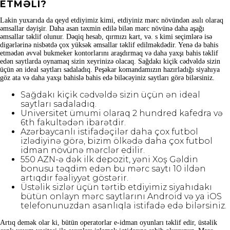
ETMƏLI?
Lakin yuxarıda da qeyd etdiyimiz kimi, etdiyiniz mərc növündən asılı olaraq
əmsallar dəyişir. Daha asan təxmin edilə bilən mərc növünə daha aşağı
əmsallar təklif olunur. Dəqiq hesab, qırmızı kart, və. s kimi seçimlərə isə
digərlərinə nisbətdə çox yüksək əmsallar təklif edilməkdədir. Yenə də bahis
etmədən əvvəl bukmeker kontorlarını araşdırmaq və daha yaxşı bahis təklif
edən saytlarda oynamaq sizin xeyrinizə olacaq. Sağdakı kiçik cədvəldə sizin
üçün ən ideal saytları sadaladıq. Peşəkar komandamızın hazırladığı siyahıya
göz ata və daha yaxşı bahislə bahis edə biləcəyiniz saytları görə bilərsiniz.
Sağdakı kiçik cədvəldə sizin üçün ən ideal
saytları sadaladıq.
Universitet ümumi olaraq 2 hundred kafedra və
6th fakultədən ibarətdir.
Azərbaycanlı istifadəçilər daha çox futbol
izlədiyinə görə, bizim ölkədə daha çox futbol
idman növünə mərclər edilir.
550 AZN-ə dək ilk depozit, yəni Xoş Gəldin
bonusu təqdim edən bu mərc saytı 10 ildən
artıqdır fəaliyyət göstərir.
Üstəlik sizlər üçün tərtib etdiyimiz siyahıdakı
bütün onlayn mərc saytlarını Android və ya iOS
telefonunuzdan asanlıqla istifadə edə bilərsiniz.
Artıq demək olar ki, bütün operatorlar e-idman oyunları təklif edir, üstəlik