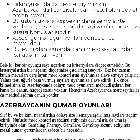
Lakin yuxarıda da qeyd etdiyimiz kimi
Azərbaycanda lisenziyalardan məsul olan dövlət
orqanı yoxdur.
Bu üstünlüklərə, kəşbekin daha semblante
verilməsi, xüsusi müştəri dəstəyi və bir çox özəl və
xüsusi bonuslar aiddir.
Xüsusi günlər üçün verilən bonuslar da
mövcuddur.
Bu, evinizdən kənarda, canli merc saytlarindan
istifadə imkanı verir.
Belə ki, hər bir oyunçu sayt seçərkən bu kriteriyalara diqqət etməlidir. Bu
kriteriyalardan bir neçəsini diqqətinizə çatdırmaq istəyirik. Biz hər zaman
bütün meyarları qarşılayan mərc kontorlarını siyahımıza əlavə etməyə çalışırıq.
Yalnız testi uğurla başa vurmuş saytları siyahımıza əlavə edirik. İlk öncə
bilməlisiniz ki, Azərbaycanda onlayn mərc oyunlarını məhdudlaşdıran hər
hansı bir qanun, hüquqi status yoxdur. Həmçinin Azerbaycanda mərc saytlarinı
da məhdudlaşdıran qanun yoxdur.
AZERBAYCANIN QUMAR OYUNLARI
Sırf bu və bu kimi nüanslardan dolayı sizə lisenziyalaşdırılmış saytları təqdim
edirik. Nüfuzlu mərc kontorları sözünü etdiyimiz qurumlarla de uma iş
birliyində olur. Gambling Therapy, GamCare, GamStop sözünü etdiyimiz
məsul qumar qurumlardan sadəcə bir neçəsidir.