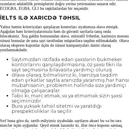
oyunların ədalətlilik prinsiplərini doğru yerinə yetirməsinə nəzarət edir.
ECOGRA, EGBA, GLI bu təşkilatlardan bir neçəsidir.
İELTS ILƏ XARICDƏ TƏHSIL
Yalnız həmin kriteriyaları qarşılayan kontorları siyahımıza əlavə etmişik.
Aşağıdan həm kriteriyalarımızla həm də güvənli saytlarla tanış onda
biləcəksiniz. Xoş gəldin bonusundan əlavə, müxtəlif fribetlər, kazinoya məxsus
xüsusi bonuslar de uma sayt tərəfindən müştərilərə təqdim edilməkdədir. Əlavə
olaraq ekspress kuponlar üçün də xüsusi kampaniyaları daimi olaraq
yenilənməkdədir.
Saytımızdan istifadə edən şəxslərin bukmeker
kontorlarını qarşılaşdırmasına, öz şəxsi fikri ilə
sayt seçməsinə bilavasitə yardımçı oluruq.
Əlavə olaraq, bilməlisiniz ki, lisenziya təqdim
edən şirkətlər saytla aranızda yaranmış hər hansı
mübahisənin, problemin həllində sizə yardımçı
olmağa çalışacaqlar.
Təbii ki, mərc etmək, və ya etməmək sizin şəxsi
seçiminizdir.
Bura yüksək təhsil sitetmi və yaratdığı
prespektivliklər ilə seçilir.
Sırf buna görə də, tərtib etdiyimiz siyahıdakı saytların əksəri bu və bu tərz
mərclər üçün uyğundur. Qeyd etmək lazımdır ki, illər öncə kuponu satmaq,