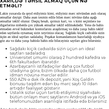
XARICDƏ TƏHSIL ALMAQ ÜÇÜN NƏ
ETMƏLI?
Lakin yuxarıda da qeyd etdiyimiz kimi, etdiyiniz mərc növündən asılı olaraq
əmsallar dəyişir. Daha asan təxmin edilə bilən mərc növünə daha aşağı
əmsallar təklif olunur. Dəqiq hesab, qırmızı kart, və. s kimi seçimlərə isə
digərlərinə nisbətdə çox yüksək əmsallar təklif edilməkdədir. Yenə də bahis
etmədən əvvəl bukmeker kontorlarını araşdırmaq və daha yaxşı bahis təklif
edən saytlarda oynamaq sizin xeyrinizə olacaq. Sağdakı kiçik cədvəldə sizin
üçün ən ideal saytları sadaladıq. Peşəkar komandamızın hazırladığı siyahıya
göz ata və daha yaxşı bahislə bahis edə biləcəyiniz saytları görə bilərsiniz.
Sağdakı kiçik cədvəldə sizin üçün ən ideal
saytları sadaladıq.
Universitet ümumi olaraq 2 hundred kafedra və
6th fakultədən ibarətdir.
Azərbaycanlı istifadəçilər daha çox futbol
izlədiyinə görə, bizim ölkədə daha çox futbol
idman növünə mərclər edilir.
550 AZN-ə dək ilk depozit, yəni Xoş Gəldin
bonusu təqdim edən bu mərc saytı 10 ildən
artıqdır fəaliyyət göstərir.
Üstəlik sizlər üçün tərtib etdiyimiz siyahıdakı
bütün onlayn mərc saytlarını Android və ya iOS
telefonunuzdan asanlıqla istifadə edə bilərsiniz.