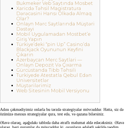
Bukmeker Veb Saytında Mosbet
Xaricdə Təhsil Magistratura
Dərəcəsini Hansı Ölkədə Almaq
Olar?
Onlayn Mərc Saytlarında Müştəri
Dəstəyi
Mobil Uygulamadan Mostbet’e
Giriş Yapın
Türkiye’deki “pin Up” Casino’da
Blackjack Oyununun Keyfini
Çıkarın
Аzerbaycan Merc Saytlari —
Onlayn Depozit Və Çıxarma
Gürcüstanda Tibb Təhsili
Turkiyede Atestatla Qebul Edən
Universitetlər
Müştərilərimiz
Web Sitesinin Mobil Versiyonu
Adını çəkmədiyimiz onlarla bu tərzdə strategiyalar mövcuddur. Hətta, siz də
özünüzə məxsus strategiyalar qura, test edə, və qazana bilərsiniz.
Əlavə olaraq, aşağıdakı tabloda daha ətraflı məlumat əldə edəcəksiniz. Əlavə
olaraq, bəzi qurumlar da mövcuddur ki, oyunların ədalətli şəkildə təqdim