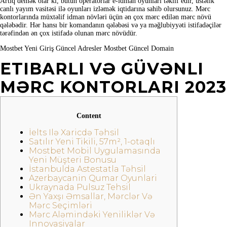
Artıq demək olar ki, bütün operatorlar e-idman oyunları təklif edir, üstəlik
canlı yayım vasitəsi ilə oyunları izləmək iqtidarına sahib olursunuz. Mərc
kontorlarında müxtəlif idman növləri üçün ən çox mərc edilən mərc növü
qələbədir. Hər hansı bir komandanın qələbəsi və ya məğlubiyyəti istifadəçilər
tərəfindən ən çox istifadə olunan mərc növüdür.
Mostbet Yeni Giriş Güncel Adresler Mostbet Güncel Domain
ETIBARLI VƏ GÜVƏNLI
MƏRC KONTORLARI 2023
Content
İelts Ilə Xaricdə Təhsil
Satılır Yeni Tikili, 57m², 1-otaqlı
Mostbet Mobil Uygulamasında
Yeni Müşteri Bonusu
İstanbulda Astestatla Təhsil
Azerbaycanin Qumar Oyunlari
Ukraynada Pulsuz Tehsil
Ən Yaxşı Əmsallar, Mərclər Və
Mərc Seçimləri
Mərc Aləmindəki Yeniliklər Və
Innovasiyalar