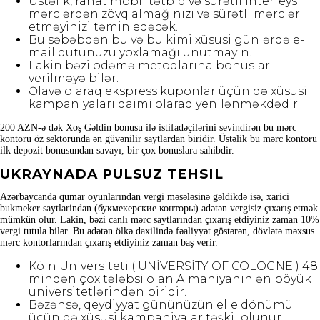
Üstəlik, rahat mobil tətbiq və sürətli interfeys
mərclərdən zövq almağınızı və sürətli mərclər
etməyinizi təmin edəcək.
Bu səbəbdən bu və bu kimi xüsusi günlərdə e-
mail qutunuzu yoxlamağı unutmayın.
Lakin bəzi ödəmə metodlarına bonuslar
verilməyə bilər.
Əlavə olaraq ekspress kuponlar üçün də xüsusi
kampaniyaları daimi olaraq yenilənməkdədir.
200 AZN-ə dək Xoş Gəldin bonusu ilə istifadəçilərini sevindirən bu mərc
kontoru öz sektorunda ən güvənilir saytlardan biridir. Üstəlik bu mərc kontoru
ilk depozit bonusundan savayı, bir çox bonuslara sahibdir.
UKRAYNADA PULSUZ TEHSIL
Azərbaycanda qumar oyunlarından vergi məsələsinə gəldikdə isə, xarici
bukmeker saytlarindan (букмекерские конторы) adətən vergisiz çıxarış etmək
mümkün olur. Lakin, bəzi canlı mərc saytlarından çıxarış etdiyiniz zaman 10%
vergi tutula bilər. Bu adətən ölkə daxilində fəaliyyət göstərən, dövlətə məxsus
mərc kontorlarından çıxarış etdiyiniz zaman baş verir.
Köln Universiteti ( UNİVERSİTY OF COLOGNE ) 48
mindən çox tələbsi olan Almaniyanın ən böyük
universitetlərindən biridir.
Bəzənsə, qeydiyyat gününüzün elle dönümü
üçün də xüsusi kampaniyalar təşkil olunur.