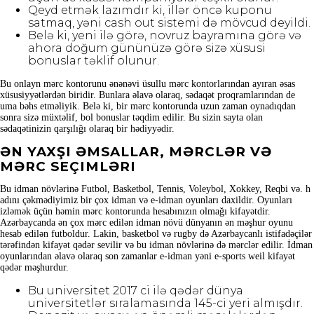
Qeyd etmək lazımdır ki, illər öncə kuponu
satmaq, yəni cash out sistemi də mövcud deyildi.
Belə ki, yeni ilə görə, novruz bayramına görə və
ahora doğum gününüzə görə sizə xüsusi
bonuslar təklif olunur.
Bu onlayn mərc kontorunu ənənəvi üsullu mərc kontorlarından ayıran əsas
xüsusiyyətlərdən biridir. Bunlara əlavə olaraq, sədaqət proqramlarından de
uma bəhs etməliyik. Belə ki, bir mərc kontorunda uzun zaman oynadıqdan
sonra sizə müxtəlif, bol bonuslar təqdim edilir. Bu sizin sayta olan
sədaqətinizin qarşılığı olaraq bir hədiyyədir.
ƏN YAXŞI ƏMSALLAR, MƏRCLƏR VƏ
MƏRC SEÇIMLƏRI
Bu idman növlərinə Futbol, Basketbol, Tennis, Voleybol, Xokkey, Reqbi və. h
adını çəkmədiyimiz bir çox idman və e-idman oyunları daxildir. Oyunları
izləmək üçün həmin mərc kontorunda hesabınızın olmağı kifayətdir.
Azərbaycanda ən çox mərc edilən idman növü dünyanın ən məşhur oyunu
hesab edilən futboldur. Lakin, basketbol və rugby də Azərbaycanlı istifadəçilər
tərəfindən kifayət qədər sevilir və bu idman növlərinə də mərclər edilir. İdman
oyunlarından əlavə olaraq son zamanlar e-idman yəni e-sports weil kifayət
qədər məşhurdur.
Bu universitet 2017 ci ilə qədər dünya
universitetlər sıralamasında 145-ci yeri almışdır.