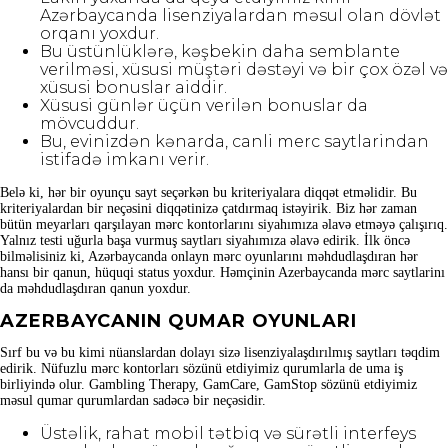
Azərbaycanda lisenziyalardan məsul olan dövlət
orqanı yoxdur.
Bu üstünlüklərə, kəşbekin daha semblante
verilməsi, xüsusi müştəri dəstəyi və bir çox özəl və
xüsusi bonuslar aiddir.
Xüsusi günlər üçün verilən bonuslar da
mövcuddur.
Bu, evinizdən kənarda, canli merc saytlarindan
istifadə imkanı verir.
Belə ki, hər bir oyunçu sayt seçərkən bu kriteriyalara diqqət etməlidir. Bu
kriteriyalardan bir neçəsini diqqətinizə çatdırmaq istəyirik. Biz hər zaman
bütün meyarları qarşılayan mərc kontorlarını siyahımıza əlavə etməyə çalışırıq.
Yalnız testi uğurla başa vurmuş saytları siyahımıza əlavə edirik. İlk öncə
bilməlisiniz ki, Azərbaycanda onlayn mərc oyunlarını məhdudlaşdıran hər
hansı bir qanun, hüquqi status yoxdur. Həmçinin Azerbaycanda mərc saytlarinı
da məhdudlaşdıran qanun yoxdur.
AZERBAYCANIN QUMAR OYUNLARI
Sırf bu və bu kimi nüanslardan dolayı sizə lisenziyalaşdırılmış saytları təqdim
edirik. Nüfuzlu mərc kontorları sözünü etdiyimiz qurumlarla de uma iş
birliyində olur. Gambling Therapy, GamCare, GamStop sözünü etdiyimiz
məsul qumar qurumlardan sadəcə bir neçəsidir.
Üstəlik, rahat mobil tətbiq və sürətli interfeys