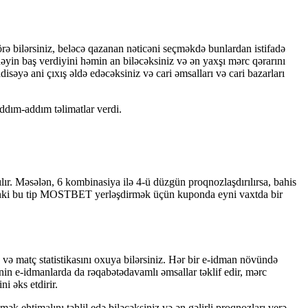
rə bilərsiniz, beləcə qazanan nəticəni seçməkdə bunlardan istifadə
 nəyin baş verdiyini həmin an biləcəksiniz və ən yaxşı mərc qərarını
isəyə ani çıxış əldə edəcəksiniz və cari əmsalları və cari bazarları
dım-addım təlimatlar verdi.
lır. Məsələn, 6 kombinasiya ilə 4-ü düzgün proqnozlaşdırılırsa, bahis
, çünki bu tip MOSTBET yerləşdirmək üçün kuponda eyni vaxtda bir
 və matç statistikasını oxuya bilərsiniz. Hər bir e-idman növündə
inin e-idmanlarda da rəqabətədavamlı əmsallar təklif edir, mərc
i əks etdirir.
mək ehtimalını təhlil edə biləcəksiniz və ən gəlirli proqnozları verə