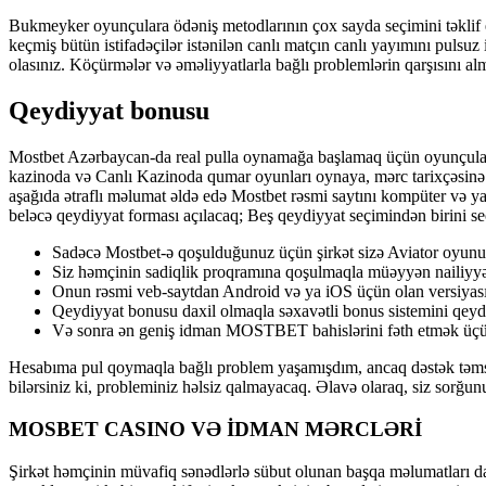
Bukmeyker oyunçulara ödəniş metodlarının çox sayda seçimini təklif e
keçmiş bütün istifadəçilər istənilən canlı matçın canlı yayımını puls
olasınız. Köçürmələr və əməliyyatlarla bağlı problemlərin qarşısını 
Qeydiyyat bonusu
Mostbet Azərbaycan-da real pulla oynamağa başlamaq üçün oyunçular əv
kazinoda və Canlı Kazinoda qumar oyunları oynaya, mərc tarixçəsinə b
aşağıda ətraflı məlumat əldə edə Mostbet rəsmi saytını kompüter və y
beləcə qeydiyyat forması açılacaq; Beş qeydiyyat seçimindən birini se
Sadəcə Mostbet-ə qoşulduğunuz üçün şirkət sizə Aviator oyun
Siz həmçinin sadiqlik proqramına qoşulmaqla müəyyən nailiyyətlə
Onun rəsmi veb-saytdan Android və ya iOS üçün olan versiyasını
Qeydiyyat bonusu daxil olmaqla səxavətli bonus sistemini qeyd
Və sonra ən geniş idman MOSTBET bahislərini fəth etmək üçün
Hesabıma pul qoymaqla bağlı problem yaşamışdım, ancaq dəstək təmsi
bilərsiniz ki, probleminiz həlsiz qalmayacaq. Əlavə olaraq, siz sorğu
MOSBET CASINO VƏ İDMAN MƏRCLƏRİ
Şirkət həmçinin müvafiq sənədlərlə sübut olunan başqa məlumatları da t