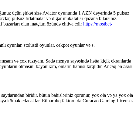
duğunuz üçün şirkət sizə Aviator oyununda 1 AZN dəyərində 5 pulsuz
lər, pulsuz fırlatmalar və digər mükafatlar qazana bilərsiniz.
 bazarları olan matçları özündə ehtiva edir
https://mostbet-
nlı oyunlar, stolüstü oyunlar, cekpot oyunlar və s.
ırmışam və çox razıyam. Sadə menyu sayəsində hətta kiçik ekranlarda
yunların olmasını bəyənirəm, onların hamısı fərqlidir. Ancaq ən əsası
 saytlarından biridir, bütün bahisləriniz qorunur, yox ola və ya yox ola
 etməyə kömək edəcəklər. Etibarlılıq faktoru da Curacao Gaming License-