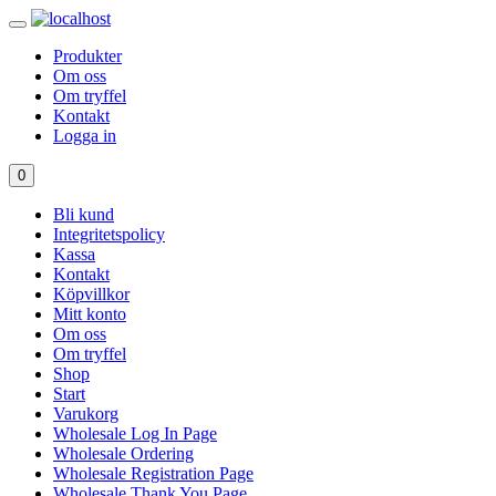
Produkter
Om oss
Om tryffel
Kontakt
Logga in
0
Bli kund
Integritetspolicy
Kassa
Kontakt
Köpvillkor
Mitt konto
Om oss
Om tryffel
Shop
Start
Varukorg
Wholesale Log In Page
Wholesale Ordering
Wholesale Registration Page
Wholesale Thank You Page