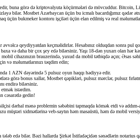
dir, buna görə də kriptovalyuta köçürmələri də mövcuddur. Bitcoin, Lit
uz izləyə bilər. Mostbet Azərbaycan üçün bu icmalı bacardığımız qədər ə
almaq üçün bukmeker kontoru işçiləri üçün elan edilmiş və real məlumat
vəlcə qeydiyyatdan keçməlidirlər. Hesabınız olduqdan sonra pul qoyub-
axa və daha bir çox şey edə bilərsiniz. Yaşı 18-dən yuxarı olan hər kə
a mobil cihazınızın brauzerində, yaxud da mobil tətbiqdə açın; Əsas s
çin və məlumatlarınızı təqdim edin;
unda 1 AZN dəyərində 5 pulsuz oyun haqqı hədiyyə edir.
rə görə bonus xallar, Mostbet qəpikləri, pulsuz mərclər, pulsuz fırlatm
 endirə bilərsiniz.
 etmək istərdim.
 cəsarətlə gedin!
lçisi dərhal mənə problemin səbəbini tapmaqda kömək etdi və addım-ad
nuzu müştəri xidmətlərinə veb-saytın həm masaüstü, həm də mobil versiyas
ələb edə bilər. Bəzi hallarda Şirkət İstifadəçidən sənədlərin notarius 