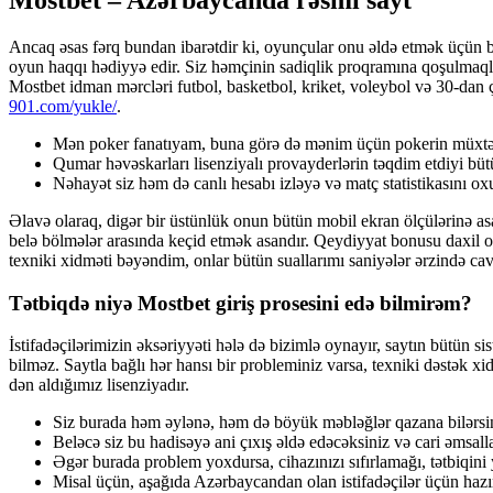
Mostbet – Azərbaycanda rəsmi sayt
Ancaq əsas fərq bundan ibarətdir ki, oyunçular onu əldə etmək üçün 
oyun haqqı hədiyyə edir. Siz həmçinin sadiqlik proqramına qoşulmaqla 
Mostbet idman mərcləri futbol, basketbol, kriket, voleybol və 30-dan
901.com/yukle/
.
Mən poker fanatıyam, buna görə də mənim üçün pokerin müxtəlif 
Qumar həvəskarları lisenziyalı provayderlərin təqdim etdiyi bütü
Nəhayət siz həm də canlı hesabı izləyə və matç statistikasını oxu
Əlavə olaraq, digər bir üstünlük onun bütün mobil ekran ölçülərinə a
belə bölmələr arasında keçid etmək asandır. Qeydiyyat bonusu daxil o
texniki xidməti bəyəndim, onlar bütün suallarımı saniyələr ərzində cav
Tətbiqdə niyə Mostbet giriş prosesini edə bilmirəm?
İstifadəçilərimizin əksəriyyəti hələ də bizimlə oynayır, saytın bütün s
bilməz. Saytla bağlı hər hansı bir probleminiz varsa, texniki dəstək x
dən aldığımız lisenziyadır.
Siz burada həm əylənə, həm də böyük məbləğlər qazana bilərsi
Beləcə siz bu hadisəyə ani çıxış əldə edəcəksiniz və cari əmsallar
Əgər burada problem yoxdursa, cihazınızı sıfırlamağı, tətbiqini 
Misal üçün, aşağıda Azərbaycandan olan istifadəçilər üçün hazır