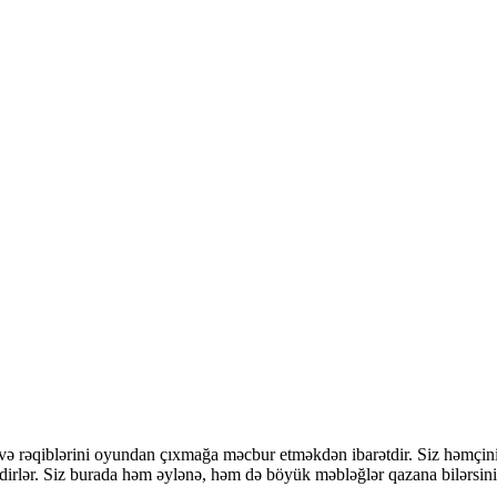
və rəqiblərini oyundan çıxmağa məcbur etməkdən ibarətdir. Siz həmçini
 edirlər. Siz burada həm əylənə, həm də böyük məbləğlər qazana bilərsini