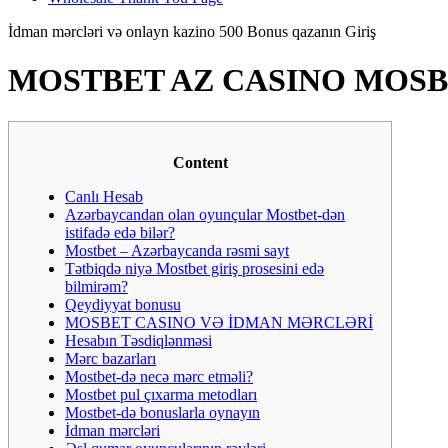
İdman mərcləri və onlayn kazino 500 Bonus qazanın Giriş
MOSTBET AZ CASINO MOSB
Content
Canlı Hesab
Azərbaycandan olan oyunçular Mostbet-dən
istifadə edə bilər?
Mostbet – Azərbaycanda rəsmi sayt
Tətbiqdə niyə Mostbet giriş prosesini edə
bilmirəm?
Qeydiyyat bonusu
MOSBET CASINO VƏ İDMAN MƏRCLƏRİ
Hesabın Təsdiqlənməsi
Mərc bazarları
Mostbet-də necə mərc etməli?
Mostbet pul çıxarma metodları
Mostbet-də bonuslarla oynayın
İdman mərcləri