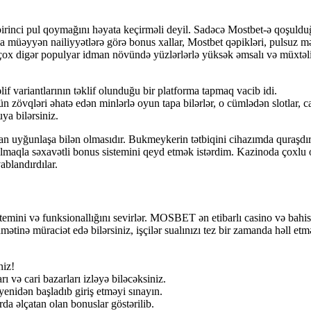
birinci pul qoymağını həyata keçirməli deyil. Sadəcə Mostbet-ə qoşul
müəyyən nailiyyətlərə görə bonus xallar, Mostbet qəpikləri, pulsuz mərc
 çox digər populyar idman növündə yüzlərlərlə yüksək əmsalı və müxtəlif
variantlarının təklif olunduğu bir platforma tapmaq vacib idi.
n zövqləri əhatə edən minlərlə oyun tapa bilərlər, o cümlədən slotlar, ca
ya bilərsiniz.
san uyğunlaşa bilən olmasıdır. Bukmeykerin tətbiqini cihazımda quraşd
lmaqla səxavətli bonus sistemini qeyd etmək istərdim. Kazinoda çoxlu o
ablandırdılar.
istemini və funksionallığını sevirlər. MOSBET ən etibarlı casino və bahis
idmətinə müraciət edə bilərsiniz, işçilər sualınızı tez bir zamanda həll
niz!
ı və cari bazarları izləyə biləcəksiniz.
yenidən başladıb giriş etməyi sınayın.
da əlçatan olan bonuslar göstərilib.