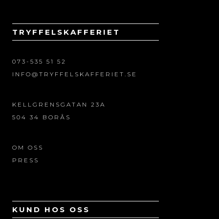
TRYFFELSKAFFERIET
073-535 51 52
INFO@TRYFFELSKAFFERIET.SE
KELLGRENSGATAN 23A
504 34 BORÅS
OM OSS
PRESS
KUND HOS OSS