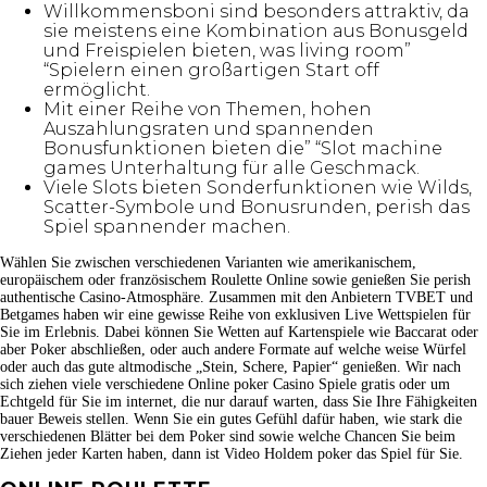
Willkommensboni sind besonders attraktiv, da
sie meistens eine Kombination aus Bonusgeld
und Freispielen bieten, was living room”
“Spielern einen großartigen Start off
ermöglicht.
Mit einer Reihe von Themen, hohen
Auszahlungsraten und spannenden
Bonusfunktionen bieten die” “Slot machine
games Unterhaltung für alle Geschmack.
Viele Slots bieten Sonderfunktionen wie Wilds,
Scatter-Symbole und Bonusrunden, perish das
Spiel spannender machen.
Wählen Sie zwischen verschiedenen Varianten wie amerikanischem,
europäischem oder französischem Roulette Online sowie genießen Sie perish
authentische Casino-Atmosphäre. Zusammen mit den Anbietern TVBET und
Betgames haben wir eine gewisse Reihe von exklusiven Live Wettspielen für
Sie im Erlebnis. Dabei können Sie Wetten auf Kartenspiele wie Baccarat oder
aber Poker abschließen, oder auch andere Formate auf welche weise Würfel
oder auch das gute altmodische „Stein, Schere, Papier“ genießen. Wir nach
sich ziehen viele verschiedene Online poker Casino Spiele gratis oder um
Echtgeld für Sie im internet, die nur darauf warten, dass Sie Ihre Fähigkeiten
bauer Beweis stellen. Wenn Sie ein gutes Gefühl dafür haben, wie stark die
verschiedenen Blätter bei dem Poker sind sowie welche Chancen Sie beim
Ziehen jeder Karten haben, dann ist Video Holdem poker das Spiel für Sie.