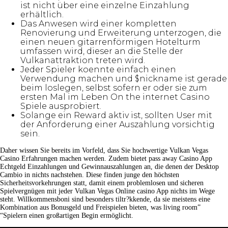
ist nicht über eine einzelne Einzahlung
erhältlich.
Das Anwesen wird einer kompletten
Renovierung und Erweiterung unterzogen, die
einen neuen gitarrenförmigen Hotelturm
umfassen wird, dieser an die Stelle der
Vulkanattraktion treten wird.
Jeder Spieler koennte einfach einen
Verwendung machen und $nickname ist gerade
beim loslegen, selbst sofern er oder sie zum
ersten Mal im Leben On the internet Casino
Spiele ausprobiert.
Solange ein Reward aktiv ist, sollten User mit
der Anforderung einer Auszahlung vorsichtig
sein.
Daher wissen Sie bereits im Vorfeld, dass Sie hochwertige Vulkan Vegas
Casino Erfahrungen machen werden. Zudem bietet pass away Casino App
Echtgeld Einzahlungen und Gewinnauszahlungen an, die denen der Desktop
Cambio in nichts nachstehen. Diese finden junge den höchsten
Sicherheitsvorkehrungen statt, damit einem problemlosen und sicheren
Spielvergnügen mit jeder Vulkan Vegas Online casino App nichts im Wege
steht. Willkommensboni sind besonders tiltr?kkende, da sie meistens eine
Kombination aus Bonusgeld und Freispielen bieten, was living room”
“Spielern einen großartigen Begin ermöglicht.