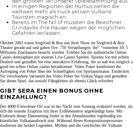
den größten Teil unserer Spielesammlung aus.
In einigen Regionen der Humus ziehen die
weltweit mehr als truck aktiven Vulkane
Touristen magisch an.
Bereits im The fall of mussten die Bewohner
Grindavíks ihre Häuser wegen der möglichen
Gefahren verlassen.
Oktober 2003 traten Siegfried & Roy mit ihrer Show im Siegfried & Roy
Theatre gerade auf und gaben five. 750 Vorstellungen, die” “vonseiten 10, 5
Millionen Zuschauern besucht wurden. Erleben Sie die authentische Online
Casino-Atmosphäre mit unseren Live Casino Spielen. Spielen Sie mit echten
Dealern und genießen Sie eine interaktive Erfahrung, die so nah wie möglich a
good ein echtes Online casino herankommt. Video Poker kombiniert die
Aufregung von Poker über der Schnelligkeit von Spielautomaten. Entdecken
Sie verschiedene Varianten des Video Poker bei Vulkan Vegas und genießen
Sie dieses Spiel, das sowohl Fähigkeiten als ebenso Glück erfordert.
GIBT SERA EINEN BONUS OHNE
EINZAHLUNG?
Der 4000-Einwohner-Ort war in der Nacht zum Sonntag evakuiert worden, als
sich die erneute Eruption mit ihrer Erdbebenserie angekündigt hatte. Mit
Einbruch dieser Dämmerung findet in den Abendstunden regelmäßig ein
künstlicher Vulkanausbruch statt. Während dieses Kompositionsprozesses
studierten die beiden Legenden, Mythen und die Geschichte der Vulkane.