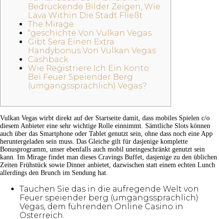
Bedrückende Bilder Zeigen, Wie
Lava Within Die Stadt Fließt
The Mirage
“geschichte Von Vulkan Vegas
Gibt Sera Einen Extra
Handybonus Von Vulkan Vegas
Cashback
Wie Registriere Ich Ein Konto
Bei Feuer Speiender Berg
(umgangssprachlich) Vegas?
Vulkan Vegas wirbt direkt auf der Startseite damit, dass mobiles Spielen c/o
diesem Anbieter eine sehr wichtige Rolle einnimmt. Sämtliche Slots können
auch über das Smartphone oder Tablet genutzt sein, ohne dass noch eine App
heruntergeladen sein muss. Das Gleiche gilt für dasjenige komplette
Bonusprogramm, unser ebenfalls auch mobil uneingeschränkt genutzt sein
kann. Im Mirage findet man dieses Cravings Buffet, dasjenige zu den üblichen
Zeiten Frühstück sowie Dinner anbietet, dazwischen statt einem echten Lunch
allerdings den Brunch im Sendung hat.
Tauchen Sie das in die aufregende Welt von
Feuer speiender berg (umgangssprachlich)
Vegas, dem führenden Online Casino in
Österreich.