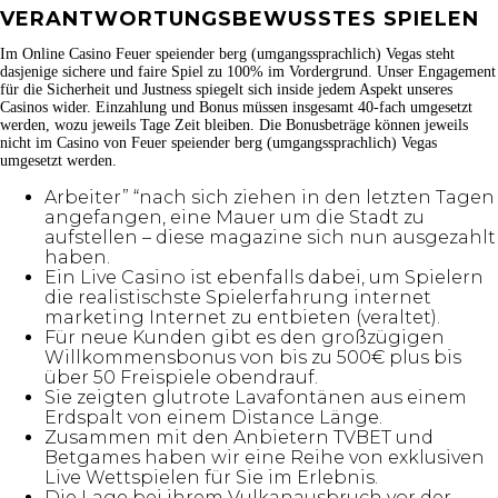
VERANTWORTUNGSBEWUSSTES SPIELEN
Im Online Casino Feuer speiender berg (umgangssprachlich) Vegas steht
dasjenige sichere und faire Spiel zu 100% im Vordergrund. Unser Engagement
für die Sicherheit und Justness spiegelt sich inside jedem Aspekt unseres
Casinos wider. Einzahlung und Bonus müssen insgesamt 40-fach umgesetzt
werden, wozu jeweils Tage Zeit bleiben. Die Bonusbeträge können jeweils
nicht im Casino von Feuer speiender berg (umgangssprachlich) Vegas
umgesetzt werden.
Arbeiter” “nach sich ziehen in den letzten Tagen
angefangen, eine Mauer um die Stadt zu
aufstellen – diese magazine sich nun ausgezahlt
haben.
Ein Live Casino ist ebenfalls dabei, um Spielern
die realistischste Spielerfahrung internet
marketing Internet zu entbieten (veraltet).
Für neue Kunden gibt es den großzügigen
Willkommensbonus von bis zu 500€ plus bis
über 50 Freispiele obendrauf.
Sie zeigten glutrote Lavafontänen aus einem
Erdspalt von einem Distance Länge.
Zusammen mit den Anbietern TVBET und
Betgames haben wir eine Reihe von exklusiven
Live Wettspielen für Sie im Erlebnis.
Die Lage bei ihrem Vulkanausbruch vor der