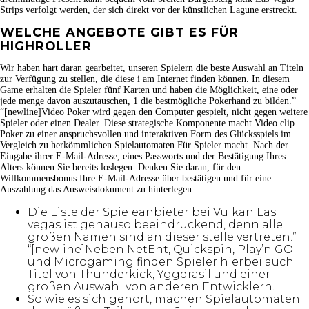
Strips verfolgt werden, der sich direkt vor der künstlichen Lagune erstreckt.
WELCHE ANGEBOTE GIBT ES FÜR
HIGHROLLER
Wir haben hart daran gearbeitet, unseren Spielern die beste Auswahl an Titeln
zur Verfügung zu stellen, die diese i am Internet finden können. In diesem
Game erhalten die Spieler fünf Karten und haben die Möglichkeit, eine oder
jede menge davon auszutauschen, 1 die bestmögliche Pokerhand zu bilden.”
“[newline]Video Poker wird gegen den Computer gespielt, nicht gegen weitere
Spieler oder einen Dealer. Diese strategische Komponente macht Video clip
Poker zu einer anspruchsvollen und interaktiven Form des Glücksspiels im
Vergleich zu herkömmlichen Spielautomaten Für Spieler macht. Nach der
Eingabe ihrer E-Mail-Adresse, eines Passworts und der Bestätigung Ihres
Alters können Sie bereits loslegen. Denken Sie daran, für den
Willkommensbonus Ihre E-Mail-Adresse über bestätigen und für eine
Auszahlung das Ausweisdokument zu hinterlegen.
Die Liste der Spieleanbieter bei Vulkan Las
vegas ist genauso beeindruckend, denn alle
großen Namen sind an dieser stelle vertreten.”
“[newline]Neben NetEnt, Quickspin, Play’n GO
und Microgaming finden Spieler hierbei auch
Titel von Thunderkick, Yggdrasil und einer
großen Auswahl von anderen Entwicklern.
So wie es sich gehört, machen Spielautomaten