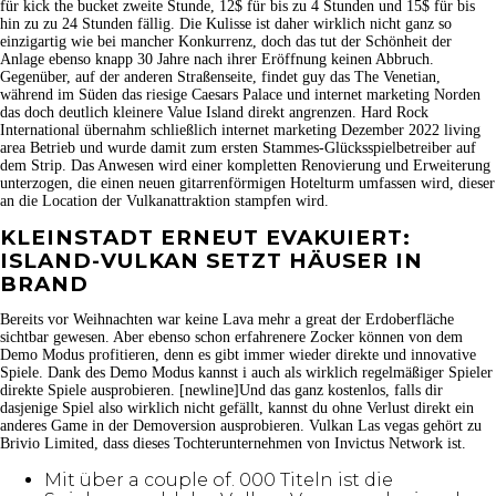
für kick the bucket zweite Stunde, 12$ für bis zu 4 Stunden und 15$ für bis
hin zu zu 24 Stunden fällig. Die Kulisse ist daher wirklich nicht ganz so
einzigartig wie bei mancher Konkurrenz, doch das tut der Schönheit der
Anlage ebenso knapp 30 Jahre nach ihrer Eröffnung keinen Abbruch.
Gegenüber, auf der anderen Straßenseite, findet guy das The Venetian,
während im Süden das riesige Caesars Palace und internet marketing Norden
das doch deutlich kleinere Value Island direkt angrenzen. Hard Rock
International übernahm schließlich internet marketing Dezember 2022 living
area Betrieb und wurde damit zum ersten Stammes-Glücksspielbetreiber auf
dem Strip. Das Anwesen wird einer kompletten Renovierung und Erweiterung
unterzogen, die einen neuen gitarrenförmigen Hotelturm umfassen wird, dieser
an die Location der Vulkanattraktion stampfen wird.
KLEINSTADT ERNEUT EVAKUIERT:
ISLAND-VULKAN SETZT HÄUSER IN
BRAND
Bereits vor Weihnachten war keine Lava mehr a great der Erdoberfläche
sichtbar gewesen. Aber ebenso schon erfahrenere Zocker können von dem
Demo Modus profitieren, denn es gibt immer wieder direkte und innovative
Spiele. Dank des Demo Modus kannst i auch als wirklich regelmäßiger Spieler
direkte Spiele ausprobieren. [newline]Und das ganz kostenlos, falls dir
dasjenige Spiel also wirklich nicht gefällt, kannst du ohne Verlust direkt ein
anderes Game in der Demoversion ausprobieren. Vulkan Las vegas gehört zu
Brivio Limited, dass dieses Tochterunternehmen von Invictus Network ist.
Mit über a couple of. 000 Titeln ist die