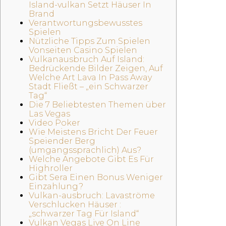
Island-vulkan Setzt Häuser In
Brand
Verantwortungsbewusstes
Spielen
Nützliche Tipps Zum Spielen
Vonseiten Casino Spielen
Vulkanausbruch Auf Island:
Bedrückende Bilder Zeigen, Auf
Welche Art Lava In Pass Away
Stadt Fließt – „ein Schwarzer
Tag“
Die 7 Beliebtesten Themen über
Las Vegas
Video Poker
Wie Meistens Bricht Der Feuer
Speiender Berg
(umgangssprachlich) Aus?
Welche Angebote Gibt Es Für
Highroller
Gibt Sera Einen Bonus Weniger
Einzahlung?
Vulkan-ausbruch: Lavaströme
Verschlucken Häuser :
„schwarzer Tag Für Island“
Vulkan Vegas Live On Line