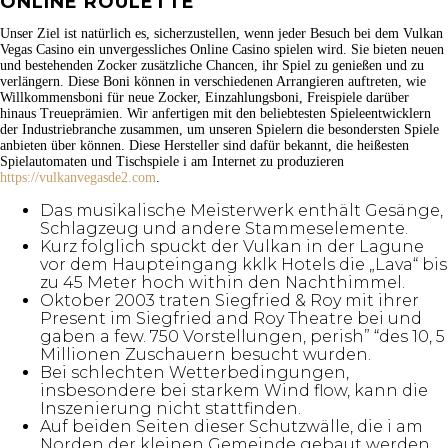
ONLINE ROULETTE
Unser Ziel ist natürlich es, sicherzustellen, wenn jeder Besuch bei dem Vulkan
Vegas Casino ein unvergessliches Online Casino spielen wird. Sie bieten neuen
und bestehenden Zocker zusätzliche Chancen, ihr Spiel zu genießen und zu
verlängern. Diese Boni können in verschiedenen Arrangieren auftreten, wie
Willkommensboni für neue Zocker, Einzahlungsboni, Freispiele darüber
hinaus Treueprämien. Wir anfertigen mit den beliebtesten Spieleentwicklern
der Industriebranche zusammen, um unseren Spielern die besondersten Spiele
anbieten über können. Diese Hersteller sind dafür bekannt, die heißesten
Spielautomaten und Tischspiele i am Internet zu produzieren
https://vulkanvegasde2.com
.
Das musikalische Meisterwerk enthält Gesänge,
Schlagzeug und andere Stammeselemente.
Kurz folglich spuckt der Vulkan in der Lagune
vor dem Haupteingang kklk Hotels die „Lava“ bis
zu 45 Meter hoch within den Nachthimmel.
Oktober 2003 traten Siegfried & Roy mit ihrer
Present im Siegfried and Roy Theatre bei und
gaben a few. 750 Vorstellungen, perish” “des 10, 5
Millionen Zuschauern besucht wurden.
Bei schlechten Wetterbedingungen,
insbesondere bei starkem Wind flow, kann die
Inszenierung nicht stattfinden.
Auf beiden Seiten dieser Schutzwälle, die i am
Norden der kleinen Gemeinde gebaut werden,