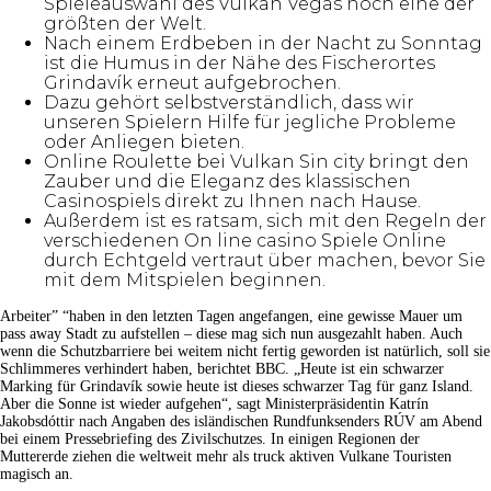
Spieleauswahl des Vulkan Vegas noch eine der
größten der Welt.
Nach einem Erdbeben in der Nacht zu Sonntag
ist die Humus in der Nähe des Fischerortes
Grindavík erneut aufgebrochen.
Dazu gehört selbstverständlich, dass wir
unseren Spielern Hilfe für jegliche Probleme
oder Anliegen bieten.
Online Roulette bei Vulkan Sin city bringt den
Zauber und die Eleganz des klassischen
Casinospiels direkt zu Ihnen nach Hause.
Außerdem ist es ratsam, sich mit den Regeln der
verschiedenen On line casino Spiele Online
durch Echtgeld vertraut über machen, bevor Sie
mit dem Mitspielen beginnen.
Arbeiter” “haben in den letzten Tagen angefangen, eine gewisse Mauer um
pass away Stadt zu aufstellen – diese mag sich nun ausgezahlt haben. Auch
wenn die Schutzbarriere bei weitem nicht fertig geworden ist natürlich, soll sie
Schlimmeres verhindert haben, berichtet BBC. „Heute ist ein schwarzer
Marking für Grindavík sowie heute ist dieses schwarzer Tag für ganz Island.
Aber die Sonne ist wieder aufgehen“, sagt Ministerpräsidentin Katrín
Jakobsdóttir nach Angaben des isländischen Rundfunksenders RÚV am Abend
bei einem Pressebriefing des Zivilschutzes. In einigen Regionen der
Muttererde ziehen die weltweit mehr als truck aktiven Vulkane Touristen
magisch an.