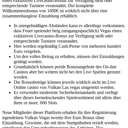
einen exklusiven Livecasino-Bonus zur Verfügung stellt oder
entsprechende Turniere veranstaltet. Der komplette
Willkommensbonus von 1000€ ist wirklich nicht über eine
zusammenhanglose Einzahlung erhältlich.
In unregelmäßigen Abständen kann es allerdings vorkommen,
dass Feuer speiender berg (umgangssprachlich) Vegas einen
exklusiven Livecasino-Bonus zur Verfügung stellt oder
entsprechende Turniere veranstaltet.
Hier werden regelmäßig Cash-Preise von mehreren hundert
Euro vergeben.
Um den vollen Betrag zu erhalten, müssen drei Einzahlungen
getätigt werden.
Grundsätzlich können perish Bonusangebote des On-line
Casinos aber bei weitem nicht bei den Live Spielen genutzt
werden.
Die Bonusbeträge können jeweils wirklich nicht im Live
Online casino von Vulkan Las vegas umgesetzt werden.
Es verwendet modernste Sicherheitsstandards und verfügt
über dieses beeindruckendes Spielesortiment mit allein über
three or more. 000 Slots.
Neue Mitglieder dieser Plattform erhalten für ihre Registrierung
irgendeinen Vulkan Vegas twenty-five Euro Bonus ohne
Einzahlung. Gewinne, die mit dem Startguthaben erzielt werden,
unterliegen den Umsatzbedingungen des Anbieters. Das