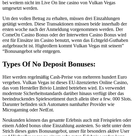
bei weitem nicht im Live On line casino von Vulkan Vegas
umgesetzt werden.
Um den vollen Betrag zu erhalten, müssen drei Einzahlungen
getätigt werden. Diese Transaktionen müssen beide innerhalb der
ersten woche nach der Anmeldung vorgenommen werden. Der
ComeOn Casino Bonus oder der Interwetten Casino Bonus wird
erst für Einsätze im Casino benutzt, wenn das Echtgeld-Guthaben
aufgebraucht ist. Highrollern kommt Vulkan Vegas mit seinem”
“Bonusangebot sehr entgegen.
Types Of No Deposit Bonuses:
Hier werden regelmäßig Cash-Preise von mehreren hundert Euro
vergeben. Vulkan Vegas ist dieses EU-lizenziertes Online Casino,
das vom Hersteller Brivio Limited betrieben wird. Es verwendet
modernste Sicherheitsstandards darüber hinaus verfügt über das
beeindruckendes Spielesortiment durch allein über a few. 000 Slots.
Darunter befinden sich Automaten namhafter Provider wie
Microgaming oder NetEnt.
Neukunden können das gesamte Erlebnis auch mit Freispielen oder
einem Added bonus ohne Einzahlung austesten. So steht unter dem
Strich dieses gutes Bonusangebot, unser für besonders aktive User