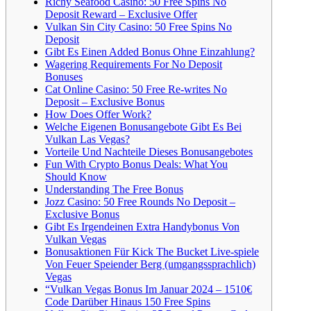
Richy Seafood Casino: 50 Free Spins No
Deposit Reward – Exclusive Offer
Vulkan Sin City Casino: 50 Free Spins No
Deposit
Gibt Es Einen Added Bonus Ohne Einzahlung?
Wagering Requirements For No Deposit
Bonuses
Cat Online Casino: 50 Free Re-writes No
Deposit – Exclusive Bonus
How Does Offer Work?
Welche Eigenen Bonusangebote Gibt Es Bei
Vulkan Las Vegas?
Vorteile Und Nachteile Dieses Bonusangebotes
Fun With Crypto Bonus Deals: What You
Should Know
Understanding The Free Bonus
Jozz Casino: 50 Free Rounds No Deposit –
Exclusive Bonus
Gibt Es Irgendeinen Extra Handybonus Von
Vulkan Vegas
Bonusaktionen Für Kick The Bucket Live-spiele
Von Feuer Speiender Berg (umgangssprachlich)
Vegas
“Vulkan Vegas Bonus Im Januar 2024 – 1510€
Code Darüber Hinaus 150 Free Spins