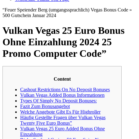
“Feuer Speiender Berg (umgangssprachlich) Vegas Bonus Code »
500 Gutschein Januar 2024
Vulkan Vegas 25 Euro Bonus
Ohne Einzahlung 2024 25
Promo Computer Code”
Content
Cashout Restrictions On No Deposit Bonuses
Vulkan Vegas Added Bonus Informationen
Types Of Simply No Deposit Bonuses:
Fazit Zum Bonusangebot
Welche Angebote Gibt Es Für Highroller
Häufig Gestellte Fragen über Vulkan Vegas
Twenty Five Euro Bonus”
Vulkan Vegas 25 Euro Added Bonus Ohne
Einzahlung