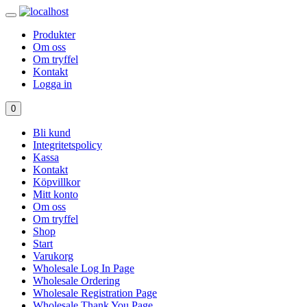
Produkter
Om oss
Om tryffel
Kontakt
Logga in
0
Bli kund
Integritetspolicy
Kassa
Kontakt
Köpvillkor
Mitt konto
Om oss
Om tryffel
Shop
Start
Varukorg
Wholesale Log In Page
Wholesale Ordering
Wholesale Registration Page
Wholesale Thank You Page