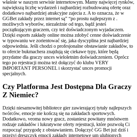
właśnie w naszym serwisie internetowym. Mamy najwięcej rynków,
największą liczbę wydarzeń i najbardziej rozbudowaną ofertę oraz
dodatkowo najbardziej atrakcyjne zajecia z. A to oznacza, że w
GGBet zakłady przez internet są” “po prostu najlepszym z .
możliwych wyborów, niezależnie od tego, bądź jesteś
początkującym graczem, czy też doświadczonym wyjadaczem.
Dzięki esports zakłady online można zdobyć cenne doświadczenie
w typowaniu we zorientować się, jaka dyscyplina jest najbardziej
odpowiednia. Jeśli chodzi o profesjonalne obstawianie zakładów, to
to ofercie bukmachera znajdują się ciekawe typy, które będą
przydatne dla graczy unces wieloletnim doświadczeniem. Oprócz
tego po rejestracji można też dołączyć do klubu VERY
IMPORTANT PERSONEL i skorzystać unces promocji
specjalnych.
Czy Platforma Jest Dostępna Dla Graczy
Z Niemiec?
Dzięki niesamowitej bibliotece gier zawierającej tytuły najlepszych
twórców, emocje nie kończą się na zakładach sportowych.
Dodatkowo, veoma nowy gracz, zostaniesz powitany mnóstwem
rodzaje zakładów i lukratywne oferty rejestracji, które pozwolą Ci
rozpocząć przygodę z obstawianiem. Dołączyć GG Bet już dziś i
przeżyj dreszczyk emocji zakłady internetowe um ulubionych