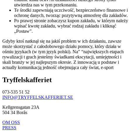
utwierdza nas w tym przekonaniu.
Te środki zapewniają uczciwość, bezpieczeństwo finansowe i
ochronę danych, tworząc pozytywną atmosferę dla zakładów.
Po prawej stronie zobaczysz kupon zakładu, w którym należy
wpisać kwotę zakładu, wybrać rodzaj zakładu i kliknąć
„Postaw”.
Gdyby ktoś natknął się na jakiś problem w ich działaniu, zawsze
może skorzystać z całodobowego działu pomocy, który działa w
ośmiu językach (w tym język polski). Na” “największych etapach
rywalizacji t grach jesteśmy świadkami ekscytacji, umiejętności i
skali branży w jej najlepszym okresie. Z innowacją u podstaw i
actually komunikacją jedność obejmująca cały świat, e-sport
Tryffelskafferiet
073-535 51 52
INFO@TRYFFELSKAFFERIET.SE
Kellgrensgatan 23A
504 34 Borås
OM OSS
PRESS