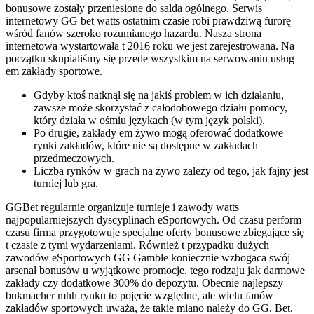
bonusowe zostały przeniesione do salda ogólnego. Serwis
internetowy GG bet watts ostatnim czasie robi prawdziwą furorę
wśród fanów szeroko rozumianego hazardu. Nasza strona
internetowa wystartowała t 2016 roku we jest zarejestrowana. Na
początku skupialiśmy się przede wszystkim na serwowaniu usług
em zakłady sportowe.
Gdyby ktoś natknął się na jakiś problem w ich działaniu,
zawsze może skorzystać z całodobowego działu pomocy,
który działa w ośmiu językach (w tym język polski).
Po drugie, zakłady em żywo mogą oferować dodatkowe
rynki zakładów, które nie są dostępne w zakładach
przedmeczowych.
Liczba rynków w grach na żywo zależy od tego, jak fajny jest
turniej lub gra.
GGBet regularnie organizuje turnieje i zawody watts
najpopularniejszych dyscyplinach eSportowych. Od czasu perform
czasu firma przygotowuje specjalne oferty bonusowe zbiegające się
t czasie z tymi wydarzeniami. Również t przypadku dużych
zawodów eSportowych GG Gamble koniecznie wzbogaca swój
arsenał bonusów u wyjątkowe promocje, tego rodzaju jak darmowe
zakłady czy dodatkowe 300% do depozytu. Obecnie najlepszy
bukmacher mhh rynku to pojęcie względne, ale wielu fanów
zakładów sportowych uważa, że takie miano należy do GG. Bet.