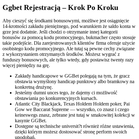
Ggbet Rejestracją – Krok Po Kroku
Aby cieszyć się środkami bonusowymi, możliwe jest osiągnięcie
14-krotności zakładu pieniężnego, pod warunkiem że saldo konta w
grze jest dodatnie. Jeśli chodzi o otrzymanie innej kategorii
bonusów za pomocą kodu promocyjnego, bukmacher często stosuje
takie podejście. Dla zarejestrowanych klientów firma oferuje użycie
osobistego kodu promocyjnego. Ale tutaj są pewne cechy związane
z wykorzystaniem otrzymanych środków. Możesz wygrać z
funduszy bonusowych, ale tylko wtedy, gdy postawisz twenty razy
więcej pieniędzy na grę.
Zakłady handicapowe w GGBet polegają na tym, że gracz
obstawia wymyślony handicap punktowy albo bramkowy na
konkretną drużynę.
Jesteśmy dumni unces tego, że dajemy ci możliwość
obstawiania po konkurencyjnych kursach.
Atlantic City Blackjack, Texas Holdem Holdem poker, Pai
Gow we Baccarat Supreme — wszystko, co znasz i czego
keineswegs znasz, zebrane jest tutaj w smakowitej kolekcji w
kasynie GGBet.
Dostępne są technische universit?t również różne ustawienia,
dzięki którym możesz dostosować stronę perform swoich
upodobań.