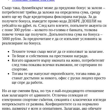
Също така, букмейкърът може да предложи бонус за залози –
потребителят трябва да заложи на определена сума, срещу
която ще му бъде кредитирана фиксирана награда. За да
получите бонуса, въведете промо кода ДОБРЕ ДОШЛИ на
уебсайта на ggbet. ru. След като влезете, попълнете акаунта си
с поне 300 рубли – колкото по-голяма е банката, толкова
повече точки ще получите. Допълнителна сума на бонуса –
5000 рубли. За предпочитане е да се изпълнят условията за
реализиране на бонуса.
Техните точки също могат да се използват за залагане.
Тя беше и собственик на престижни награди.
Когато щракнете върху иконата на живо, потребителят
след това показва всички възможни, не сортирани по
спортове.
Тогава те ще напуснат европейските, тогава няма да
станат достъпни за никого, офис с руски лиценз просто
ще спре да работи.
Но аз ще сменям бука, но тук е най-подходящото отношение
към залагащите от админите. Отлична селекция от
електронни спортове събития, секцията с класически изгледи
непрекъснато се развива. Коефициентите са на нормално
ниво, размерът е ясен и оперативен. Залагащи, ако обичате