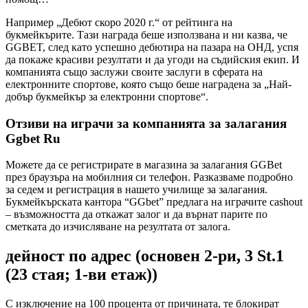
Например „Дебют скоро 2020 г.“ от рейтинга на
букмейкърите. Тази награда беше използвана и ни казва, че
GGBET, след като успешно дебютира на пазара на ОНД, успя
да покаже красиви резултати и да угоди на съдийския екип. И
компанията също заслужи своите заслуги в сферата на
електронните спортове, която също беше наградена за „Най-
добър букмейкър за електронни спортове“.
Отзиви на играчи за компанията за залагания
Ggbet Ru
Можете да се регистрирате в магазина за залагания GGBet
през браузъра на мобилния си телефон. Разказваме подробно
за седем и регистрация в нашето училище за залагания.
Букмейкърската кантора “GGbet” предлага на играчите cashout
– възможността да откажат залог и да върнат парите по
сметката до изчисляване на резултата от залога.
дейност по адрес (основен 2-ри, 3 St.1
(23 стая; 1-ви етаж))
С изключение на 100 процента от причината, те блокират