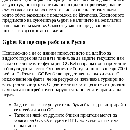
акаунт тук, не открих никакви специални проблеми, ако не
съм съгласен с въпросите за изчисляване на статистиката,
които обаче разреших с поддръжка на kiromarus. Безспорното
предимство на букмейкъра Ggbet е наличието на безплатни
излъчвания на мачове. Съществуващите предавания се
показват зад секцията на живо.
Ggbet Ru ще спре работа в Русия
Невъзможно е да се извика присъствието на плейър за
видеото първо на главната линия, за да видите текущото най-
важно събитие като функция. GGBet изпраща нови промоции
и бонуси доста често. Основният е бонус и попълване до 7000
рубли. Сайтът на GGBet беше представен на руски език. С
изключение на факта, че на ресурса се излъчваха турнири по
електронни спортове. Ограниченията за играчите се прилагат
само когато потребителят наруши установените правила на
играта.
За да използвате услугите на букмейкъра, регистрирайте
се в уебсайта на GG.
Татко и някой от другите близки приятели могат да
залагат на GG. Осигурен е BET, но всеки от тях има
наша сметка.