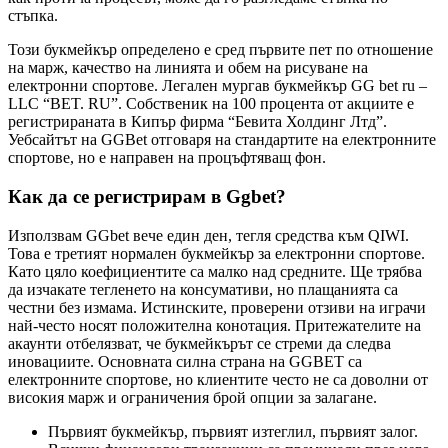
стъпка.
Този букмейкър определено е сред първите пет по отношение
на марж, качество на линията и обем на рисуване на
електронни спортове. Легален мургав букмейкър GG bet ru –
LLC “BET. RU”. Собственик на 100 процента от акциите е
регистрираната в Кипър фирма “Бевита Холдинг Лтд”.
Уебсайтът на GGBet отговаря на стандартите на електронните
спортове, но е направен на процъфтяващ фон.
Как да се регистрирам в Ggbet?
Използвам GGbet вече един ден, тегля средства към QIWI.
Това е третият нормален букмейкър за електронни спортове.
Като цяло коефициентите са малко над средните. Ще трябва
да изчакате тегленето на консумативи, но плащанията са
честни без измама. Истинските, проверени отзиви на играчи
най-често носят положителна конотация. Притежателите на
акаунти отбелязват, че букмейкърът се стреми да следва
иновациите. Основната силна страна на GGBET са
електронните спортове, но клиентите често не са доволни от
високия марж и ограничения брой опции за залагане.
Първият букмейкър, първият изтеглил, първият залог.