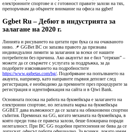
електронните спортове и с готовност правите залози на тях,
препоръчвам да обърнете внимание на офиса на ggbet!
Ggbet Ru – Дебют в индустрията за
залагане на 2020 г.
Линията и рисуването на цитати при бука са на очакваното
ниво. 📌 GGBet BC си запазва правото да признава
индивидуални лимити за залагания за всеки от нашите
потребители без причина. Ако акаунтът ви е бил “отрязан” –
можете да се свържете с услугата за поддръжка, за да
подобрите изясняването на подробностите
https://www.ggbetas.com/bg/
. Подобряване на попълването на
акаунта, например, като направите първия депозит след
регистрация, е необходимо да преминете през процедурите за
регистрация и идентификация на сайта и в Qiwi Bank.
Основната посока на работа на букмейкъра е залагането на
електронни спортове, но легалната марка на букмейкъра
GGBET дава възможност да се залага на обикновени спортни
събития. Преминах на GG, когато механата на букмейкъра, в
която преди това се правеха залози, беше блокирана поради
нелегалност. При BC GG подобни притеснения не бива да се
допускат, офисът работи официално. За всички, докато имам