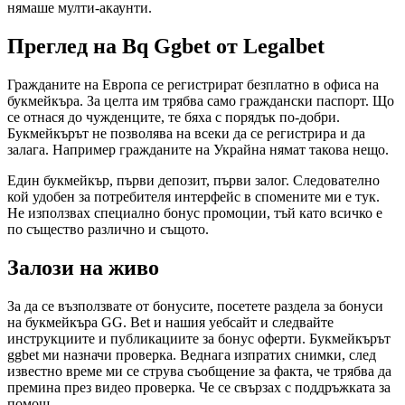
нямаше мулти-акаунти.
Преглед на Bq Ggbet от Legalbet
Гражданите на Европа се регистрират безплатно в офиса на
букмейкъра. За целта им трябва само граждански паспорт. Що
се отнася до чужденците, те бяха с порядък по-добри.
Букмейкърът не позволява на всеки да се регистрира и да
залага. Например гражданите на Украйна нямат такова нещо.
Един букмейкър, първи депозит, първи залог. Следователно
кой удобен за потребителя интерфейс в спомените ми е тук.
Не използвах специално бонус промоции, тъй като всичко е
по същество различно и същото.
Залози на живо
За да се възползвате от бонусите, посетете раздела за бонуси
на букмейкъра GG. Bet и нашия уебсайт и следвайте
инструкциите и публикациите за бонус оферти. Букмейкърът
ggbet ми назначи проверка. Веднага изпратих снимки, след
известно време ми се струва съобщение за факта, че трябва да
премина през видео проверка. Че се свързах с поддръжката за
помощ…