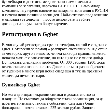
букмейкъри и днес искаме да ви запознаем с легална
компания за залагания, наречена GGBET. RU. Само млада
компания, тя уверено навлезе на пазара на залагания в РУСИЯ
и печели нови позиции всеки ден. Най-неясното предложение
е наградата за депозит – просто депозирате и губите
договорената сума като бонус харчене.
Регистрация в Ggbet
В моя случай регистрирах грешен телефон, но той е свързан с
Qiwi. Потърсени за помощ – реагираха светкавично. Ще стане
за четворка, друго е нещото, че има какво да правим на живо,
показва мача със закъснение, но като цяло не е много добър
Bq, показва специални проблеми. От 300 събрани 1200, дори
всичко зависи от останалите. Доволен съм от разнообразието
от турнири в много игри всяка следваща и тук на практика
можете да печелите пари.
Букмейкър Ggbet
Но мога да изпратя екранни снимки и доказателство за
плащане. Не съветвам да общувате с тази организация, за да
избегнете измама с техните собствени. Сметката беше
блокирана, в която останаха 235 хиляди рубли. Защото