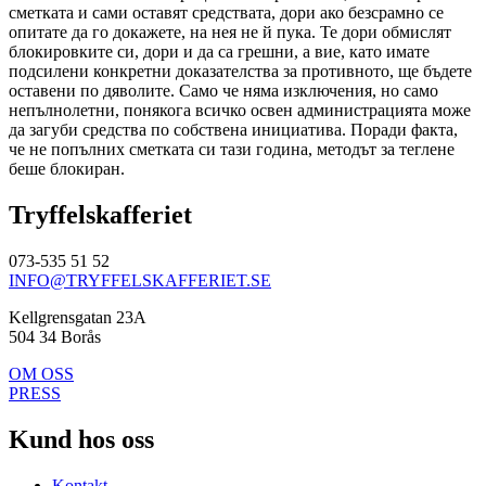
сметката и сами оставят средствата, дори ако безсрамно се
опитате да го докажете, на нея не й пука. Те дори обмислят
блокировките си, дори и да са грешни, а вие, като имате
подсилени конкретни доказателства за противното, ще бъдете
оставени по дяволите. Само че няма изключения, но само
непълнолетни, понякога всичко освен администрацията може
да загуби средства по собствена инициатива. Поради факта,
че не попълних сметката си тази година, методът за теглене
беше блокиран.
Tryffelskafferiet
073-535 51 52
INFO@TRYFFELSKAFFERIET.SE
Kellgrensgatan 23A
504 34 Borås
OM OSS
PRESS
Kund hos oss
Kontakt