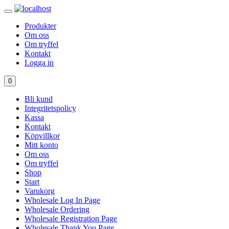
Produkter
Om oss
Om tryffel
Kontakt
Logga in
0
Bli kund
Integritetspolicy
Kassa
Kontakt
Köpvillkor
Mitt konto
Om oss
Om tryffel
Shop
Start
Varukorg
Wholesale Log In Page
Wholesale Ordering
Wholesale Registration Page
Wholesale Thank You Page