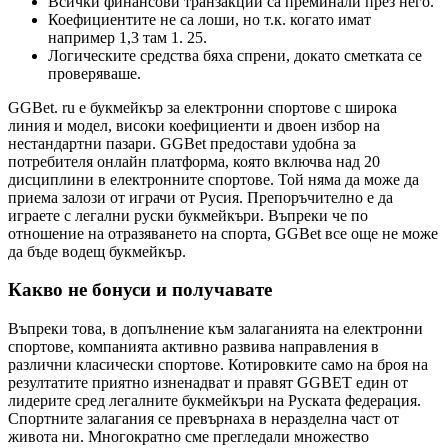
Всички финансови транзакции са преминали през него.
Коефициентите не са лоши, но т.к. когато имат
например 1,3 там 1. 25.
Логическите средства бяха спрени, докато сметката се
проверяваше.
GGBet. ru е букмейкър за електронни спортове с широка
линия и модел, високи коефициенти и двоен избор на
нестандартни пазари. GGBet предостави удобна за
потребителя онлайн платформа, която включва над 20
дисциплини в електронните спортове. Той няма да може да
приема залози от играчи от Русия. Препоръчително е да
играете с легални руски букмейкъри. Въпреки че по
отношение на отразяването на спорта, GGBet все още не може
да бъде водещ букмейкър.
Какво не бонуси и получавате
Въпреки това, в допълнение към залаганията на електронни
спортове, компанията активно развива направления в
различни класически спортове. Котировките само на броя на
резултатите приятно изненадват и правят GGBET един от
лидерите сред легалните букмейкъри на Руската федерация.
Спортните залагания се превърнаха в неразделна част от
живота ни. Многократно сме прегледали множество