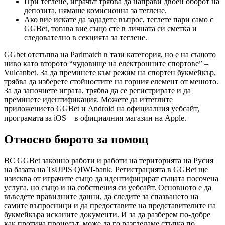
При теглене, играчът трябва да направи двоен оборот на
депозита, нямаше комисионна за теглене.
Ако вие искате да зададете въпрос, теглете пари само с
GGBet, тогава вие също сте в личната си сметка и
следователно в секцията за теглене.
GGbet отстъпва на Parimatch в тази категория, но е на същото
ниво като второто “чудовище на електронните спортове” –
Vulcanbet. За да преминете към режим на спортен букмейкър,
трябва да изберете стойностите на горния елемент от менюто.
За да започнете играта, трябва да се регистрирате и да
преминете идентификация. Можете да изтеглите
приложението GGBet и Android на официалния уебсайт,
програмата за iOS – в официалния магазин на Apple.
Относно бюрото за помощ
BC GGBet законно работи и работи на територията на Русия
на базата на TsUPIS QIWI-bank. Регистрацията в GGBet ще
изисква от играчите също да идентифицират същата посочена
услуга, но също и на собствения си уебсайт. Основното е да
въведете правилните данни, да следите за спазването на
самите въпросници и да предоставите на представителите на
букмейкъра исканите документи. И за да разберем по-добре
как протича процесът, може да го разгледаме стъпка по