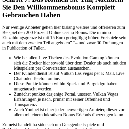
Sie Den Willkommensbonus Komplett
Gebrauchen Haben
Nur wenige Anbieter gehen hier bislang weitere und offerieren zum
Beispiel den 200 Prozent Online casino Bonus. Die minimo
Einzahlungsgrenze ist mit 15 Euro geringfügig höher. Freispiele sein
auch mit dem zweiten Teil angeboten” “– und zwar 30 Drehungen
in Publication of Fallen.
Wie bei allen Live Tischen des Evolution Gaming können
sich die Zocker hier sowohl über dem Dealer als auch mit den
Mitspielern per Conversation austauschen.
Der Kundendienst ist auf Vulkan Las vegas per E-Mail, Live-
Chat oder Telefon online.
Diese Punkte können within Spiel- und Bargeldguthaben
umgetauscht werden.
Zunächst punktet dasjenige Portal, unseren Vulkan Vegas
Erfahrungen je nach, primär mit seiner Offenheit und
Transparenz.
Auch Yonibet ist einer jeder neuwertigen Anbieter, dieser vor
allem mit einem lukrativen Bonus Erlebnis überzeugen kann.
Zumeist handelt ha sido sich um Gelegenheitsspiele und