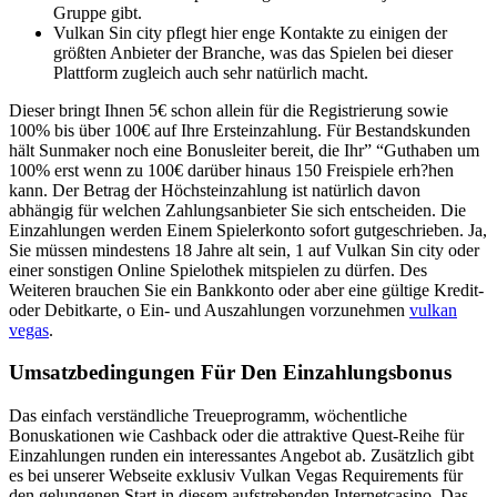
Gruppe gibt.
Vulkan Sin city pflegt hier enge Kontakte zu einigen der
größten Anbieter der Branche, was das Spielen bei dieser
Plattform zugleich auch sehr natürlich macht.
Dieser bringt Ihnen 5€ schon allein für die Registrierung sowie
100% bis über 100€ auf Ihre Ersteinzahlung. Für Bestandskunden
hält Sunmaker noch eine Bonusleiter bereit, die Ihr” “Guthaben um
100% erst wenn zu 100€ darüber hinaus 150 Freispiele erh?hen
kann. Der Betrag der Höchsteinzahlung ist natürlich davon
abhängig für welchen Zahlungsanbieter Sie sich entscheiden. Die
Einzahlungen werden Einem Spielerkonto sofort gutgeschrieben. Ja,
Sie müssen mindestens 18 Jahre alt sein, 1 auf Vulkan Sin city oder
einer sonstigen Online Spielothek mitspielen zu dürfen. Des
Weiteren brauchen Sie ein Bankkonto oder aber eine gültige Kredit-
oder Debitkarte, o Ein- und Auszahlungen vorzunehmen
vulkan
vegas
.
Umsatzbedingungen Für Den Einzahlungsbonus
Das einfach verständliche Treueprogramm, wöchentliche
Bonuskationen wie Cashback oder die attraktive Quest-Reihe für
Einzahlungen runden ein interessantes Angebot ab. Zusätzlich gibt
es bei unserer Webseite exklusiv Vulkan Vegas Requirements für
den gelungenen Start in diesem aufstrebenden Internetcasino. Das