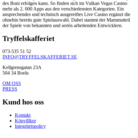
des Boni erfolgen kann. So finden sich im Vulkan Vegas Casino
mehr als 2. 000 Apps aus den verschiedensten Kategorien. Ein
ansprechendes und technisch ausgereiftes Live Casino ergänzt die
ohnehin bereits gute Spielauswahl. Dabei stammt der Mammutteil
der Spiele von bekannten und seriös arbeitenden Entwicklern.
Tryffelskafferiet
073-535 51 52
INFO@TRYFFELSKAFFERIET.SE
Kellgrensgatan 23A
504 34 Borås
OM OSS
PRESS
Kund hos oss
Kontakt
Köpvillkor
Integritetspolicy