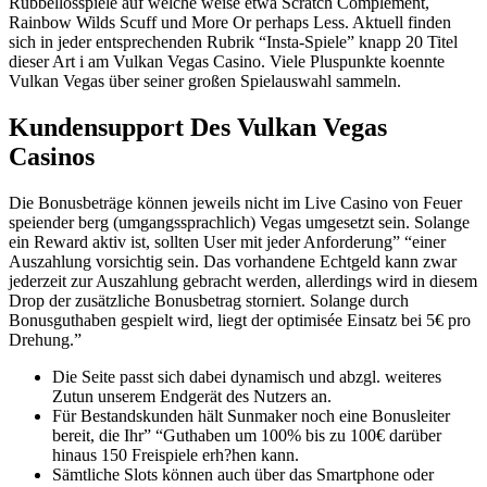
Rubbellosspiele auf welche weise etwa Scratch Complement,
Rainbow Wilds Scuff und More Or perhaps Less. Aktuell finden
sich in jeder entsprechenden Rubrik “Insta-Spiele” knapp 20 Titel
dieser Art i am Vulkan Vegas Casino. Viele Pluspunkte koennte
Vulkan Vegas über seiner großen Spielauswahl sammeln.
Kundensupport Des Vulkan Vegas
Casinos
Die Bonusbeträge können jeweils nicht im Live Casino von Feuer
speiender berg (umgangssprachlich) Vegas umgesetzt sein. Solange
ein Reward aktiv ist, sollten User mit jeder Anforderung” “einer
Auszahlung vorsichtig sein. Das vorhandene Echtgeld kann zwar
jederzeit zur Auszahlung gebracht werden, allerdings wird in diesem
Drop der zusätzliche Bonusbetrag storniert. Solange durch
Bonusguthaben gespielt wird, liegt der optimisée Einsatz bei 5€ pro
Drehung.”
Die Seite passt sich dabei dynamisch und abzgl. weiteres
Zutun unserem Endgerät des Nutzers an.
Für Bestandskunden hält Sunmaker noch eine Bonusleiter
bereit, die Ihr” “Guthaben um 100% bis zu 100€ darüber
hinaus 150 Freispiele erh?hen kann.
Sämtliche Slots können auch über das Smartphone oder