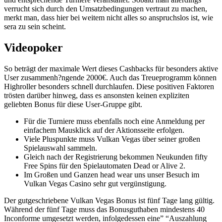
verrucht sich durch den Umsatzbedingungen vertraut zu machen,
merkt man, dass hier bei weitem nicht alles so anspruchslos ist, wie
sera zu sein scheint.
Videopoker
So beträgt der maximale Wert dieses Cashbacks für besonders aktive
User zusammenh?ngende 2000€. Auch das Treueprogramm können
Highroller besonders schnell durchlaufen. Diese positiven Faktoren
trösten darüber hinweg, dass es ansonsten keinen expliziten
geliebten Bonus für diese User-Gruppe gibt.
Für die Turniere muss ebenfalls noch eine Anmeldung per
einfachem Mausklick auf der Aktionsseite erfolgen.
Viele Pluspunkte muss Vulkan Vegas über seiner großen
Spielauswahl sammeln.
Gleich nach der Registrierung bekommen Neukunden fifty
Free Spins für den Spielautomaten Dead or Alive 2.
Im Großen und Ganzen head wear uns unser Besuch im
Vulkan Vegas Casino sehr gut vergünstigung.
Der gutgeschriebene Vulkan Vegas Bonus ist fünf Tage lang gültig.
Während der fünf Tage muss das Bonusguthaben mindestens 40
Inconforme umgesetzt werden, infolgedessen eine” “Auszahlung