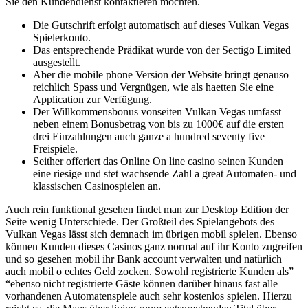
Sie den Kundendienst kontaktieren möchten.
Die Gutschrift erfolgt automatisch auf dieses Vulkan Vegas
Spielerkonto.
Das entsprechende Prädikat wurde von der Sectigo Limited
ausgestellt.
Aber die mobile phone Version der Website bringt genauso
reichlich Spass und Vergnügen, wie als haetten Sie eine
Application zur Verfügung.
Der Willkommensbonus vonseiten Vulkan Vegas umfasst
neben einem Bonusbetrag von bis zu 1000€ auf die ersten
drei Einzahlungen auch ganze a hundred seventy five
Freispiele.
Seither offeriert das Online On line casino seinen Kunden
eine riesige und stet wachsende Zahl a great Automaten- und
klassischen Casinospielen an.
Auch rein funktional gesehen findet man zur Desktop Edition der
Seite wenig Unterschiede. Der Großteil des Spielangebots des
Vulkan Vegas lässt sich demnach im übrigen mobil spielen. Ebenso
können Kunden dieses Casinos ganz normal auf ihr Konto zugreifen
und so gesehen mobil ihr Bank account verwalten und natürlich
auch mobil o echtes Geld zocken. Sowohl registrierte Kunden als”
“ebenso nicht registrierte Gäste können darüber hinaus fast alle
vorhandenen Automatenspiele auch sehr kostenlos spielen. Hierzu