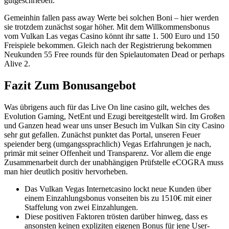
gutgeschrieben.
Gemeinhin fallen pass away Werte bei solchen Boni ­­– hier werden
sie trotzdem zunächst sogar höher. Mit dem Willkommensbonus
vom Vulkan Las vegas Casino könnt ihr satte 1. 500 Euro und 150
Freispiele bekommen. Gleich nach der Registrierung bekommen
Neukunden 55 Free rounds für den Spielautomaten Dead or perhaps
Alive 2.
Fazit Zum Bonusangebot
Was übrigens auch für das Live On line casino gilt, welches des
Evolution Gaming, NetEnt und Ezugi bereitgestellt wird. Im Großen
und Ganzen head wear uns unser Besuch im Vulkan Sin city Casino
sehr gut gefallen. Zunächst punktet das Portal, unseren Feuer
speiender berg (umgangssprachlich) Vegas Erfahrungen je nach,
primär mit seiner Offenheit und Transparenz. Vor allem die enge
Zusammenarbeit durch der unabhängigen Prüfstelle eCOGRA muss
man hier deutlich positiv hervorheben.
Das Vulkan Vegas Internetcasino lockt neue Kunden über
einem Einzahlungsbonus vonseiten bis zu 1510€ mit einer
Staffelung von zwei Einzahlungen.
Diese positiven Faktoren trösten darüber hinweg, dass es
ansonsten keinen expliziten eigenen Bonus für jene User-