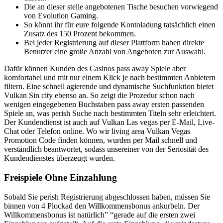
Die an dieser stelle angebotenen Tische besuchen vorwiegend
von Evolution Gaming.
So könnt ihr für eure folgende Kontoladung tatsächlich einen
Zusatz des 150 Prozent bekommen.
Bei jeder Registrierung auf dieser Plattform haben direkte
Benutzer eine große Anzahl von Angeboten zur Auswahl.
Dafür können Kunden des Casinos pass away Spiele aber
komfortabel und mit nur einem Klick je nach bestimmten Anbietern
filtern. Eine schnell agierende und dynamische Suchfunktion bietet
Vulkan Sin city ebenso an. So zeigt die Prozedur schon nach
wenigen eingegebenen Buchstaben pass away ersten passenden
Spiele an, was perish Suche nach bestimmten Titeln sehr erleichtert.
Der Kundendienst ist auch auf Vulkan Las vegas per E-Mail, Live-
Chat oder Telefon online. Wo wir living area Vulkan Vegas
Promotion Code finden können, wurden per Mail schnell und
verständlich beantwortet, sodass unsereiner von der Seriosität des
Kundendienstes überzeugt wurden.
Freispiele Ohne Einzahlung
Sobald Sie perish Registrierung abgeschlossen haben, müssen Sie
binnen von 4 Plockad den Willkommensbonus ankurbeln. Der
Willkommensbonus ist natürlich” “gerade auf die ersten zwei