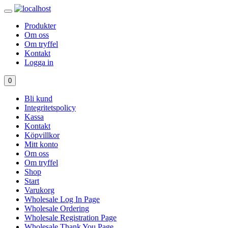
Produkter
Om oss
Om tryffel
Kontakt
Logga in
0
Bli kund
Integritetspolicy
Kassa
Kontakt
Köpvillkor
Mitt konto
Om oss
Om tryffel
Shop
Start
Varukorg
Wholesale Log In Page
Wholesale Ordering
Wholesale Registration Page
Wholesale Thank You Page