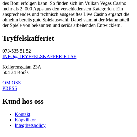
des Boni erfolgen kann. So finden sich im Vulkan Vegas Casino
mehr als 2. 000 Apps aus den verschiedensten Kategorien. Ein
ansprechendes und technisch ausgereiftes Live Casino ergänzt die
ohnehin bereits gute Spielauswahl. Dabei stammt der Mammutteil
der Spiele von bekannten und seriös arbeitenden Entwicklern.
Tryffelskafferiet
073-535 51 52
INFO@TRYFFELSKAFFERIET.SE
Kellgrensgatan 23A
504 34 Borås
OM OSS
PRESS
Kund hos oss
Kontakt
Köpvillkor
Integritetspolicy