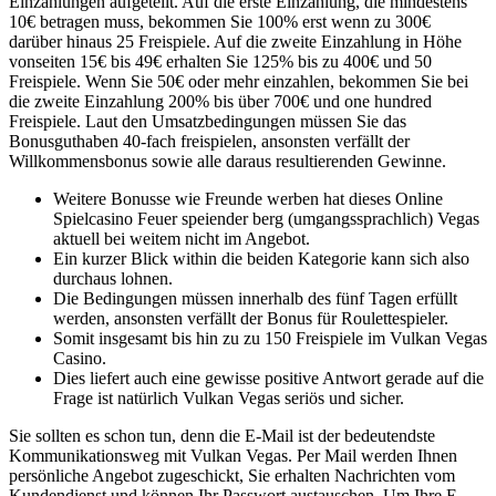
Einzahlungen aufgeteilt. Auf die erste Einzahlung, die mindestens
10€ betragen muss, bekommen Sie 100% erst wenn zu 300€
darüber hinaus 25 Freispiele. Auf die zweite Einzahlung in Höhe
vonseiten 15€ bis 49€ erhalten Sie 125% bis zu 400€ und 50
Freispiele. Wenn Sie 50€ oder mehr einzahlen, bekommen Sie bei
die zweite Einzahlung 200% bis über 700€ und one hundred
Freispiele. Laut den Umsatzbedingungen müssen Sie das
Bonusguthaben 40-fach freispielen, ansonsten verfällt der
Willkommensbonus sowie alle daraus resultierenden Gewinne.
Weitere Bonusse wie Freunde werben hat dieses Online
Spielcasino Feuer speiender berg (umgangssprachlich) Vegas
aktuell bei weitem nicht im Angebot.
Ein kurzer Blick within die beiden Kategorie kann sich also
durchaus lohnen.
Die Bedingungen müssen innerhalb des fünf Tagen erfüllt
werden, ansonsten verfällt der Bonus für Roulettespieler.
Somit insgesamt bis hin zu zu 150 Freispiele im Vulkan Vegas
Casino.
Dies liefert auch eine gewisse positive Antwort gerade auf die
Frage ist natürlich Vulkan Vegas seriös und sicher.
Sie sollten es schon tun, denn die E-Mail ist der bedeutendste
Kommunikationsweg mit Vulkan Vegas. Per Mail werden Ihnen
persönliche Angebot zugeschickt, Sie erhalten Nachrichten vom
Kundendienst und können Ihr Passwort austauschen. Um Ihre E-