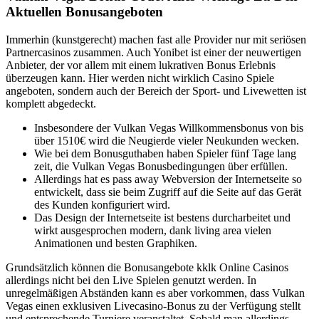
Aktuellen Bonusangeboten
Immerhin (kunstgerecht) machen fast alle Provider nur mit seriösen
Partnercasinos zusammen. Auch Yonibet ist einer der neuwertigen
Anbieter, der vor allem mit einem lukrativen Bonus Erlebnis
überzeugen kann. Hier werden nicht wirklich Casino Spiele
angeboten, sondern auch der Bereich der Sport- und Livewetten ist
komplett abgedeckt.
Insbesondere der Vulkan Vegas Willkommensbonus von bis
über 1510€ wird die Neugierde vieler Neukunden wecken.
Wie bei dem Bonusguthaben haben Spieler fünf Tage lang
zeit, die Vulkan Vegas Bonusbedingungen über erfüllen.
Allerdings hat es pass away Webversion der Internetseite so
entwickelt, dass sie beim Zugriff auf die Seite auf das Gerät
des Kunden konfiguriert wird.
Das Design der Internetseite ist bestens durcharbeitet und
wirkt ausgesprochen modern, dank living area vielen
Animationen und besten Graphiken.
Grundsätzlich können die Bonusangebote kklk Online Casinos
allerdings nicht bei den Live Spielen genutzt werden. In
unregelmäßigen Abständen kann es aber vorkommen, dass Vulkan
Vegas einen exklusiven Livecasino-Bonus zu der Verfügung stellt
und entsprechende Turniere veranstaltet. Sobald man allerdings