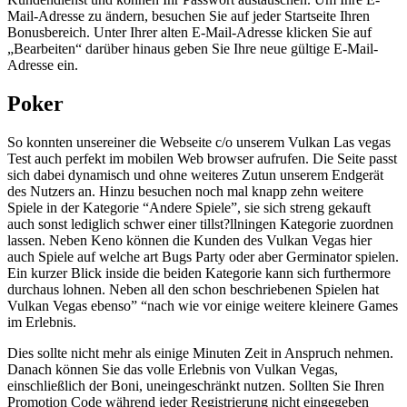
Mail-Adresse zu ändern, besuchen Sie auf jeder Startseite Ihren
Bonusbereich. Unter Ihrer alten E-Mail-Adresse klicken Sie auf
„Bearbeiten“ darüber hinaus geben Sie Ihre neue gültige E-Mail-
Adresse ein.
Poker
So konnten unsereiner die Webseite c/o unserem Vulkan Las vegas
Test auch perfekt im mobilen Web browser aufrufen. Die Seite passt
sich dabei dynamisch und ohne weiteres Zutun unserem Endgerät
des Nutzers an. Hinzu besuchen noch mal knapp zehn weitere
Spiele in der Kategorie “Andere Spiele”, sie sich streng gekauft
auch sonst lediglich schwer einer tillst?llningen Kategorie zuordnen
lassen. Neben Keno können die Kunden des Vulkan Vegas hier
auch Spiele auf welche art Bugs Party oder aber Germinator spielen.
Ein kurzer Blick inside die beiden Kategorie kann sich furthermore
durchaus lohnen. Neben all den schon beschriebenen Spielen hat
Vulkan Vegas ebenso” “nach wie vor einige weitere kleinere Games
im Erlebnis.
Dies sollte nicht mehr als einige Minuten Zeit in Anspruch nehmen.
Danach können Sie das volle Erlebnis von Vulkan Vegas,
einschließlich der Boni, uneingeschränkt nutzen. Sollten Sie Ihren
Promotion Code während jeder Registrierung nicht eingegeben