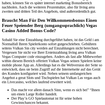
haben, können Sie es später internet marketing Bonusbereich
nachholen. Auch die weiteren Prozentsätze, also für living area
zweiten und dritten Teil des Angebots, sind außerordentlich gut.
Braucht Man Für Den Willkommensbonus Einen
Feuer Speiender Berg (umgangssprachlich) Vegas
Casino Added Bonus Code?
Sobald Sie eine Einzahlung durchgeführt haben, ist das Geld i am
Normalfall Ihrem Spielerkonto sofort gutgeschrieben. Gebühren
seitens Vulkan Sin city werden auf Einzahlungen nicht berechnet.
Vergessen Sie nicht vor Ihrer Ersteinzahlung living area Vulkan
Vegas Computer code einzugeben. Anders als fast alle Mitbewerber
within diesem Bereich offeriert Vulkan Vegas seinen Spielern keine
mobile phone App an. Allerdings hat es die Webversion der Seite so
entwickelt, dass sie beim Zugriff auf die Internetseite auf das Gerät
des Kunden konfiguriert wird. Neben seinem umfangreichen
Angebot a great Slots und Tischspielen hat Vulkan Las vegas auch
ein Livecasino, welches laufend erweitert wird.
Das macht vor allem danach Sinn, wenn es sich bei” “Ihnen
um einen Large Roller handelt.
Der Play’n GO Spielautomat ist für seine hohen
Gewinnchancen bekannt.