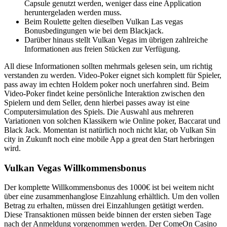
Capsule genutzt werden, weniger dass eine Application
heruntergeladen werden muss.
Beim Roulette gelten dieselben Vulkan Las vegas
Bonusbedingungen wie bei dem Blackjack.
Darüber hinaus stellt Vulkan Vegas im übrigen zahlreiche
Informationen aus freien Stücken zur Verfügung.
All diese Informationen sollten mehrmals gelesen sein, um richtig
verstanden zu werden. Video-Poker eignet sich komplett für Spieler,
pass away im echten Holdem poker noch unerfahren sind. Beim
Video-Poker findet keine persönliche Interaktion zwischen den
Spielern und dem Seller, denn hierbei passes away ist eine
Computersimulation des Spiels. Die Auswahl aus mehreren
Variationen von solchen Klassikern wie Online poker, Baccarat und
Black Jack. Momentan ist natürlich noch nicht klar, ob Vulkan Sin
city in Zukunft noch eine mobile App a great den Start herbringen
wird.
Vulkan Vegas Willkommensbonus
Der komplette Willkommensbonus des 1000€ ist bei weitem nicht
über eine zusammenhanglose Einzahlung erhältlich. Um den vollen
Betrag zu erhalten, müssen drei Einzahlungen getätigt werden.
Diese Transaktionen müssen beide binnen der ersten sieben Tage
nach der Anmeldung vorgenommen werden. Der ComeOn Casino