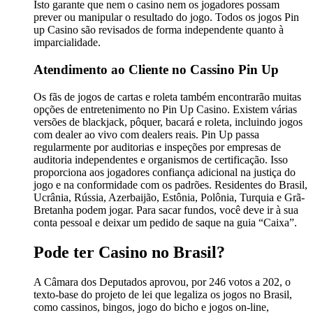
Isto garante que nem o casino nem os jogadores possam
prever ou manipular o resultado do jogo. Todos os jogos Pin
up Casino são revisados ​​de forma independente quanto à
imparcialidade.
Atendimento ao Cliente no Cassino Pin Up
Os fãs de jogos de cartas e roleta também encontrarão muitas
opções de entretenimento no Pin Up Casino. Existem várias
versões de blackjack, pôquer, bacará e roleta, incluindo jogos
com dealer ao vivo com dealers reais. Pin Up passa
regularmente por auditorias e inspeções por empresas de
auditoria independentes e organismos de certificação. Isso
proporciona aos jogadores confiança adicional na justiça do
jogo e na conformidade com os padrões. Residentes do Brasil,
Ucrânia, Rússia, Azerbaijão, Estônia, Polônia, Turquia e Grã-
Bretanha podem jogar. Para sacar fundos, você deve ir à sua
conta pessoal e deixar um pedido de saque na guia “Caixa”.
Pode ter Casino no Brasil?
A Câmara dos Deputados aprovou, por 246 votos a 202, o
texto-base do projeto de lei que legaliza os jogos no Brasil,
como cassinos, bingos, jogo do bicho e jogos on-line,