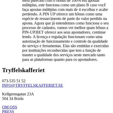
Bem parecido com o bônus de 100% em apostas
múltiplas, este funciona como um plano B caso você
faça apostas múltiplas com mais de 4 escolhas e acabe
perdendo. A PIN UP oferece um bônus como uma
espécie de ressarcimento de parte do valor perdido na
aposta. Agora que já entendemos como funciona o seu
processo de cadastro, vamos ver melhor quais bônus a
PIN-UP.BET oferece aos seus apostadores, continue
lendo. A licença e regulação funcionam como uma
autorização de funcionamento e controle da qualidade
do serviço e ferramentas. Elas são emitidas e exercidas
por instituições reconhecidas que tem a função de
manter a qualidade dos serviços neste mercado tanto
para as plataformas quanto para os apostadores.
Tryffelskafferiet
073-535 51 52
INFO@TRYFFELSKAFFERIET.SE
Kellgrensgatan 23A
504 34 Borås
OM OSS
PRESS