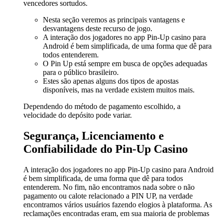
vencedores sortudos.
Nesta seção veremos as principais vantagens e
desvantagens deste recurso de jogo.
A interação dos jogadores no app Pin-Up casino para
Android é bem simplificada, de uma forma que dê para
todos entenderem.
O Pin Up está sempre em busca de opções adequadas
para o público brasileiro.
Estes são apenas alguns dos tipos de apostas
disponíveis, mas na verdade existem muitos mais.
Dependendo do método de pagamento escolhido, a
velocidade do depósito pode variar.
Segurança, Licenciamento e
Confiabilidade do Pin-Up Casino
A interação dos jogadores no app Pin-Up casino para Android
é bem simplificada, de uma forma que dê para todos
entenderem. No fim, não encontramos nada sobre o não
pagamento ou calote relacionado a PIN UP, na verdade
encontramos vários usuários fazendo elogios à plataforma. As
reclamações encontradas eram, em sua maioria de problemas