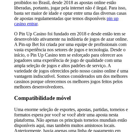
proibidos no Brasil, desde 2018 as apostas online estão
liberadas, portanto, jogar pela internet não é ilegal. Para isso,
basta ser maior de idade e optar entre uma das diversas casas
de apostas regulamentadas que temos disponíveis
pin up
casino entrar
.
O Pin Up Casino foi fundado em 2018 e desde então tem se
desenvolvido ativamente na indústria de jogos de azar online.
A Pin-up Bet foi criada por uma equipe de profissionais com
vasta experiência nos setores de jogos e tecnologia. Desde o
início, o Pin Up Casino tem se esforçado para oferecer aos
jogadores uma experiência de jogo de qualidade com uma
ampla seleção de jogos e altos padrões de serviço. A
variedade de jogos oferecidos pelo nosso casino online é uma
vantagem indiscutível. Somos considerados um dos melhores
cassinos porque oferecemos os melhores jogos feitos pelos
melhores desenvolvedores.
Compatibilidade móvel
Uma enorme seleção de esportes, apostas, partidas, torneios e
formatos espera por você se você abrir uma aposta nesta
plataforma. Não apenas os principais torneios mundiais estão
disponíveis aqui, mas também muitos amistosos locais.
Anteriormente, havia apenas uma linha de pagamento em