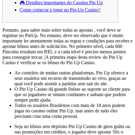
🎮 Detalhes importantes do Cassino Pin Up
Como começar a jogar no Pin-Up Casino?
Portanto, para saber mais sobre todas as apostas , você deve se
registrar no PinUp. No entanto, deve ser observado que é muito
importante ler atentamente todas as regras e condições para receber e
apostar bônus antes de solicitá-los. No primeiro nível, cada 600
Pincoins resultam em R$5, e a cada nível é preciso menos pontos
para conseguir trocar. |A primeira etapa desta review do Pin Up
Casino é verificar se os bônus do Pin Up Casino.
Ao contrário de muitas outras plataformas, Pin Up oferece a
seus usuários um recurso de transmissão ao vivo, graças ao
qual você pode assistir a partidas sem sair do site.
O Pin Up Casino dá grande ênfase ao suporte ao cliente para
que os jogadores se sintam confiantes e saibam que podem
sempre pedir ajuda.
Todos os usuários Brasileiros com mais de 18 anos podem
jogar no cassino online Pin Up, mas antes de tudo eles
precisam criar uma conta pessoal.
Seja no bônus sem depósito Pin Up Casino de giros grátis ou
nas promoções em créditos, o jogador deve apostar 50x o