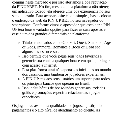
comuns neste mercado e por isso atestamos a boa reputação
da PINUP.BET. No fim, mesmo que a plataforma não ofereça
um aplicativo focado, ela oferece uma boa experiência no seu
site otimizado. Para acessar o site é bem simples, basta colocar
o endereço da web da PIN-UP.BET no seu navegador do
smartphone. Conforme vimos o apostador que escolher a PIN
UP terá boas e variadas opções para fazer as suas apostas e
esse é um dos grandes diferenciais da plataforma.
Títulos renomados como Gonzo’s Quest, Starburst, Age
of Gods, Immortal Romance e Book of Dead são
alguns desses sucessos.
Isso permite que você jogue seus jogos favoritos e
gerencie sua conta a qualquer hora e em qualquer lugar
com acesso à Internet.
Esta plataforma atrai não apenas os iniciantes no mundo
dos cassinos, mas também os jogadores experientes.
A PIN UP traz aos seus usuários um suporte para todos
os principais bancos que operam no Brasil.
Isso inclui bônus de boas-vindas generosos, rodadas
grátis e promoções especiais relacionadas a jogos
específicos.
Os jogadores avaliam a qualidade dos jogos, a justiça dos
pagamentos e o alto nível de atendimento ao cliente. As