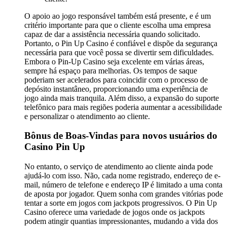
O apoio ao jogo responsável também está presente, e é um
critério importante para que o cliente escolha uma empresa
capaz de dar a assistência necessária quando solicitado.
Portanto, o Pin Up Casino é confiável e dispõe da segurança
necessária para que você possa se divertir sem dificuldades.
Embora o Pin-Up Casino seja excelente em várias áreas,
sempre há espaço para melhorias. Os tempos de saque
poderiam ser acelerados para coincidir com o processo de
depósito instantâneo, proporcionando uma experiência de
jogo ainda mais tranquila. Além disso, a expansão do suporte
telefônico para mais regiões poderia aumentar a acessibilidade
e personalizar o atendimento ao cliente.
Bônus de Boas-Vindas para novos usuários do
Casino Pin Up
No entanto, o serviço de atendimento ao cliente ainda pode
ajudá-lo com isso. Não, cada nome registrado, endereço de e-
mail, número de telefone e endereço IP é limitado a uma conta
de aposta por jogador. Quem sonha com grandes vitórias pode
tentar a sorte em jogos com jackpots progressivos. O Pin Up
Casino oferece uma variedade de jogos onde os jackpots
podem atingir quantias impressionantes, mudando a vida dos