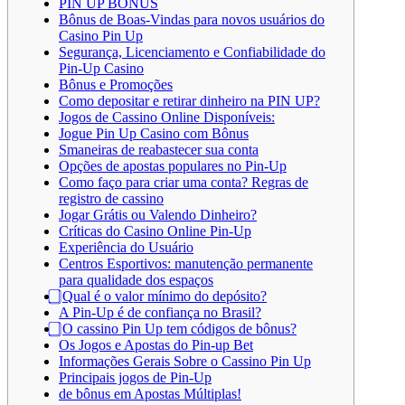
PIN UP BÔNUS
Bônus de Boas-Vindas para novos usuários do
Casino Pin Up
Segurança, Licenciamento e Confiabilidade do
Pin-Up Casino
Bônus e Promoções
Como depositar e retirar dinheiro na PIN UP?
Jogos de Cassino Online Disponíveis:
Jogue Pin Up Casino com Bônus
Smaneiras de reabastecer sua conta
Opções de apostas populares no Pin-Up
Como faço para criar uma conta? Regras de
registro de cassino
Jogar Grátis ou Valendo Dinheiro?
Críticas do Casino Online Pin-Up
Experiência do Usuário
Centros Esportivos: manutenção permanente
para qualidade dos espaços
⃣ Qual é o valor mínimo do depósito?
A Pin-Up é de confiança no Brasil?
⃣ O cassino Pin Up tem códigos de bônus?
Os Jogos e Apostas do Pin-up Bet
Informações Gerais Sobre o Cassino Pin Up
Principais jogos de Pin-Up
de bônus em Apostas Múltiplas!