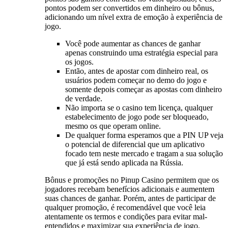
pontos podem ser convertidos em dinheiro ou bônus,
adicionando um nível extra de emoção à experiência de
jogo.
Você pode aumentar as chances de ganhar
apenas construindo uma estratégia especial para
os jogos.
Então, antes de apostar com dinheiro real, os
usuários podem começar no demo do jogo e
somente depois começar as apostas com dinheiro
de verdade.
Não importa se o casino tem licença, qualquer
estabelecimento de jogo pode ser bloqueado,
mesmo os que operam online.
De qualquer forma esperamos que a PIN UP veja
o potencial de diferencial que um aplicativo
focado tem neste mercado e tragam a sua solução
que já está sendo aplicada na Rússia.
Bônus e promoções no Pinup Casino permitem que os
jogadores recebam benefícios adicionais e aumentem
suas chances de ganhar. Porém, antes de participar de
qualquer promoção, é recomendável que você leia
atentamente os termos e condições para evitar mal-
entendidos e maximizar sua experiência de jogo.