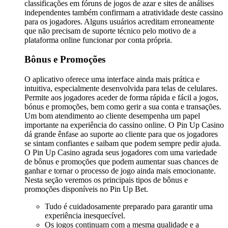
classificações em fóruns de jogos de azar e sites de análises
independentes também confirmam a atratividade deste cassino
para os jogadores. Alguns usuários acreditam erroneamente
que não precisam de suporte técnico pelo motivo de a
plataforma online funcionar por conta própria.
Bônus e Promoções
O aplicativo oferece uma interface ainda mais prática e
intuitiva, especialmente desenvolvida para telas de celulares.
Permite aos jogadores aceder de forma rápida e fácil a jogos,
bónus e promoções, bem como gerir a sua conta e transações.
Um bom atendimento ao cliente desempenha um papel
importante na experiência do cassino online. O Pin Up Casino
dá grande ênfase ao suporte ao cliente para que os jogadores
se sintam confiantes e saibam que podem sempre pedir ajuda.
O Pin Up Casino agrada seus jogadores com uma variedade
de bônus e promoções que podem aumentar suas chances de
ganhar e tornar o processo de jogo ainda mais emocionante.
Nesta seção veremos os principais tipos de bônus e
promoções disponíveis no Pin Up Bet.
Tudo é cuidadosamente preparado para garantir uma
experiência inesquecível.
Os jogos continuam com a mesma qualidade e a