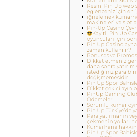
Kumarhane Slot Ma
Resmi Pin Up web s
eğlenceniz için en 
iğnelemek kumarha
makineleri ve slotla
Pin-Up Casino Çevr
Kayıtlı Pin Up Ca
oyuncuları için bon
Pin Up Casino aynas
zaman kullanılır?
Bonuses ve Promos
Dikkat etmeniz ger
daha sonra yatırı
istediğiniz para bir
değişmemesidir.
Pin Up Spor Bahisle
Dikkat çekici ayın 
PinUp Gaming Club
Ödemeler
Sorumlu kumar oy
Pin Up Türkiye’de y
Para yatırmanın vey
çekmenin yolları ne
Kumarhane hakkın
Pin Up Spor Bahisle