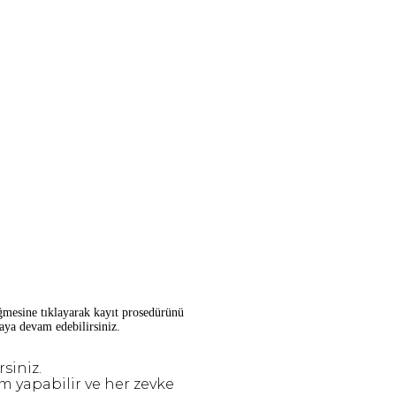
ğmesine tıklayarak kayıt prosedürünü
aya devam edebilirsiniz.
siniz.
im yapabilir ve her zevke