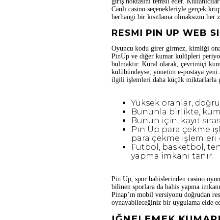
giriş noktasını temsil eder. Kullanıcıla
Canlı casino seçenekleriyle gerçek krupi
herhangi bir kısıtlama olmaksızın her z
RESMI PIN UP WEB S
Oyuncu kodu girer girmez, kimliği on
PinUp ve diğer kumar kulüpleri periyo
bulmaktır. Kural olarak, çevrimiçi kum
kulübündeyse, yönetim e-postaya yeni a
ilgili işlemleri daha küçük miktarlarla g
Yüksek oranlar, doğru
Bununla birlikte, ku
Bunun için, kayıt sıra
Pin Up para çekme işl
para çekme işlemleri d
Futbol, basketbol, ten
yapma imkanı tanır.
Pin Up, spor bahislerinden casino oyunl
bilinen sporlara da bahis yapma imkanı 
Pinap’ın mobil versiyonu doğrudan res
oynayabileceğiniz bir uygulama elde ed
IĞNELEMEK KUMARH