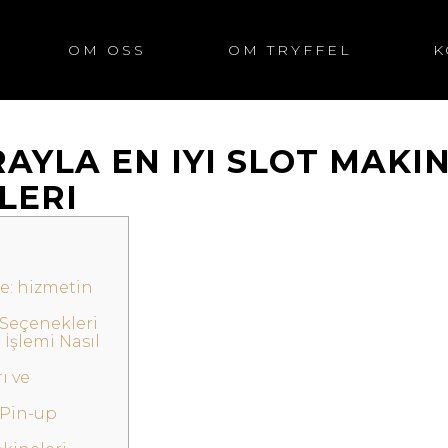
OM OSS
OM TRYFFEL
K
AYLA EN IYI SLOT MAKIN
LERI
e: hizmetin
Seçenekleri
 İşlemi Nasıl
ı ve
 Pin-up