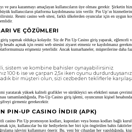
 ve para kazanmayı amaçlayan kullanıcıların üye olması gerekir. Şirketin hizme
üyük kullanıcıların platforma kaydolmasına izin verilir. Pin Up’ın hizmetlerin
bilirsiniz. Resmi casino web sitesi, farklı ülkelerden oyuncular için en uygun ko
emlidir.
ARI VE ÇÖZÜMLERI
giriş yapmak oldukça kolaydır. Siz de Pin Up Casino giriş yaparak, eğlenceli 
 Up hesabı açmak için resmi web sitesini ziyaret etmeniz ve kaydolmanız gerek
l platformumuza erişmeniz yeterlidir. Ancak kumarhaneler, müşterilerine daha fa
, sistem ve kombine bahisler oynayabilirsiniz.
nız 100 ₺ ise ve çarpan 2,5x iken oyunu durdurduysanız
adık bir müşteri olun, sizi cezbeden tekliflerle karşılaş
i yaratarak yüksek kaliteli grafikler ve sürükleyici ses efektleri sunan çevrim
ması tamamlandığında, Pin-Up Casino giriş işlemi, oyuncunun kişisel hesabından
 şifreyi girmeniz gerekecektir.
N PIN-UP CASINO İNDIR (APK)
itli casino Pin Up promosyon kodları, kuponları veya bonus kodları bağlı kurulu
mak için, kullanıcılar bu tür hediyelerin her biri için öngörülen bahis faktörler
ğrulama işlevini kullanmayı önerir. Bu, yeni bir cihazdan her yapıldığında, kiş