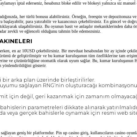
aylamayı iptal ederseniz, hesabınız bloke edilir ve blokeyi yalnızca siz manuel o
dığınızda, her türlü bonusu alabilirsiniz. Örneğin, freespin ve depozitonuza ve
 başlayabilir, para yatırabilir ve kazancınızı çekebilirsiniz. En güncel ve doğ
ıklayarak ulaşabilirsiniz. Bu oyunun basit ve anlaşılır mekaniklerinden daha ö
dar zevkli ve eğlenceli olduğunu tahmin bile edemezsiniz.
AKINELERI
erken, en az 10USD çekebilirsiniz. Bir mevduat hesabından bir ay içinde çeki
ürümü de geliştirilmiştir ve bu kumar kuruluşunun tüm özelliklerine tam erişim 
iklerine ve çözünürlüğüne otomatik olarak uyum sağlar. Bu, kumar kuruluşunun 
 yönlendirildiğini gösterir.
i bir arka plan üzerinde birleştirilirler.
ına uyumu sağlayan RNG’nin oluşturacağı kombinasyo
it için değil, geri kazanmak için zamanım olmaya
ahislerin parametreleri dikkate alınarak yatırılmalıdı
 veya gerçek bahislerle oynamak için resmi web sites
m sağlayan geniş bir platformdur. Pin up casino giriş, kullanıcıların casino oyunl