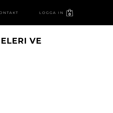
ONTAKT
LOGGA IN
0
ELERI VE