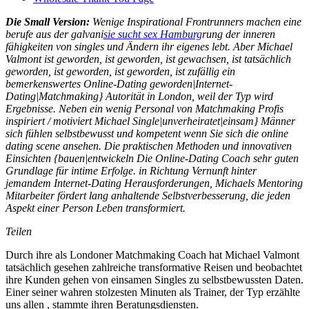
Die Small Version:
Wenige Inspirational Frontrunners machen eine
berufe aus der galvani
sie sucht sex Hamburg
rung der inneren
fähigkeiten von singles und Ändern ihr eigenes lebt. Aber Michael
Valmont ist geworden, ist geworden, ist gewachsen, ist tatsächlich
geworden, ist geworden, ist geworden, ist zufällig ein
bemerkenswertes Online-Dating geworden|Internet-
Dating|Matchmaking} Autorität in London, weil der Typ wird
Ergebnisse. Neben ein wenig Personal von Matchmaking Profis
inspiriert / motiviert Michael Single|unverheiratet|einsam} Männer
sich fühlen selbstbewusst und kompetent wenn Sie sich die online
dating scene ansehen. Die praktischen Methoden und innovativen
Einsichten {bauen|entwickeln Die Online-Dating Coach sehr guten
Grundlage für intime Erfolge. in Richtung Vernunft hinter
jemandem Internet-Dating Herausforderungen, Michaels Mentoring
Mitarbeiter fördert lang anhaltende Selbstverbesserung, die jeden
Aspekt einer Person Leben transformiert.
Teilen
Durch ihre als Londoner Matchmaking Coach hat Michael Valmont
tatsächlich gesehen zahlreiche transformative Reisen und beobachtet
ihre Kunden gehen von einsamen Singles zu selbstbewussten Daten.
Einer seiner wahren stolzesten Minuten als Trainer, der Typ erzählte
uns allen , stammte ihren Beratungsdiensten.