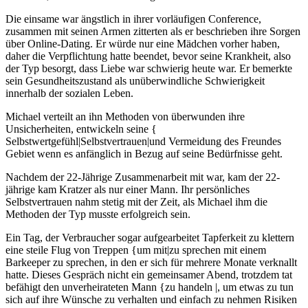
Die einsame war ängstlich in ihrer vorläufigen Conference,
zusammen mit seinen Armen zitterten als er beschrieben ihre Sorgen
über Online-Dating. Er würde nur eine Mädchen vorher haben,
daher die Verpflichtung hatte beendet, bevor seine Krankheit, also
der Typ besorgt, dass Liebe war schwierig heute war. Er bemerkte
sein Gesundheitszustand als unüberwindliche Schwierigkeit
innerhalb der sozialen Leben.
Michael verteilt an ihn Methoden von überwunden ihre
Unsicherheiten, entwickeln seine {
Selbstwertgefühl|Selbstvertrauen|und Vermeidung des Freundes
Gebiet wenn es anfänglich in Bezug auf seine Bedürfnisse geht.
Nachdem der 22-Jährige Zusammenarbeit mit war, kam der 22-
jährige kam Kratzer als nur einer Mann. Ihr persönliches
Selbstvertrauen nahm stetig mit der Zeit, als Michael ihm die
Methoden der Typ musste erfolgreich sein.
Ein Tag, der Verbraucher sogar aufgearbeitet Tapferkeit zu klettern
eine steile Flug von Treppen {um mit|zu sprechen mit einem
Barkeeper zu sprechen, in den er sich für mehrere Monate verknallt
hatte. Dieses Gespräch nicht ein gemeinsamer Abend, trotzdem tat
befähigt den unverheirateten Mann {zu handeln |, um etwas zu tun
sich auf ihre Wünsche zu verhalten und einfach zu nehmen Risiken