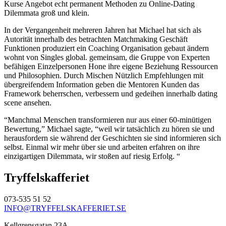
Kurse Angebot echt permanent Methoden zu Online-Dating
Dilemmata groß und klein.
In der Vergangenheit mehreren Jahren hat Michael hat sich als
Autorität innerhalb des betrachten Matchmaking Geschäft
Funktionen produziert ein Coaching Organisation gebaut ändern
wohnt von Singles global. gemeinsam, die Gruppe von Experten
befähigen Einzelpersonen Hone ihre eigene Beziehung Ressourcen
und Philosophien. Durch Mischen Nützlich Empfehlungen mit
übergreifendem Information geben die Mentoren Kunden das
Framework beherrschen, verbessern und gedeihen innerhalb dating
scene ansehen.
“Manchmal Menschen transformieren nur aus einer 60-minütigen
Bewertung,” Michael sagte, “weil wir tatsächlich zu hören sie und
herausfordern sie während der Geschichten sie sind informieren sich
selbst. Einmal wir mehr über sie und arbeiten erfahren on ihre
einzigartigen Dilemmata, wir stoßen auf riesig Erfolg. “
Tryffelskafferiet
073-535 51 52
INFO@TRYFFELSKAFFERIET.SE
Kellgrensgatan 23A