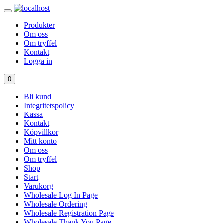
Produkter
Om oss
Om tryffel
Kontakt
Logga in
0
Bli kund
Integritetspolicy
Kassa
Kontakt
Köpvillkor
Mitt konto
Om oss
Om tryffel
Shop
Start
Varukorg
Wholesale Log In Page
Wholesale Ordering
Wholesale Registration Page
Wholesale Thank You Page