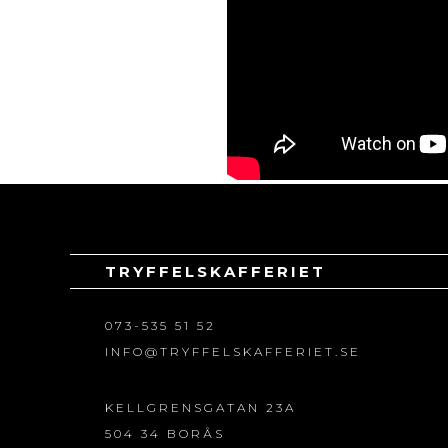
TRYFFELSKAFFERIET
073-535 51 52
INFO@TRYFFELSKAFFERIET.SE
KELLGRENSGATAN 23A
504 34 BORÅS