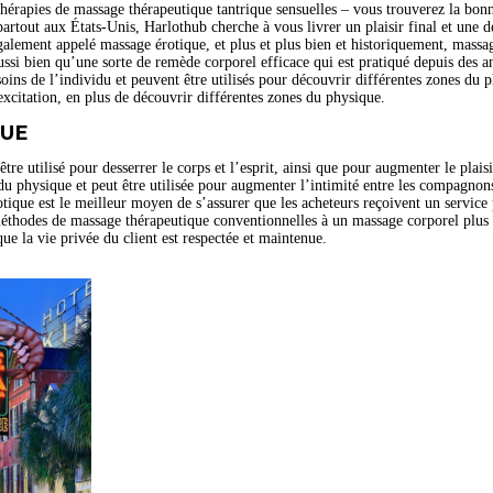
érapies de massage thérapeutique tantrique sensuelles – vous trouverez la bon
partout aux États-Unis, Harlothub cherche à vous livrer un plaisir final et une dé
ement appelé massage érotique, et plus et plus bien et historiquement, massage 
ssi bien qu’une sorte de remède corporel efficace qui est pratiqué depuis des a
soins de l’individu et peuvent être utilisés pour découvrir différentes zones du 
’excitation, en plus de découvrir différentes zones du physique.
QUE
re utilisé pour desserrer le corps et l’esprit, ainsi que pour augmenter le plais
s du physique et peut être utilisée pour augmenter l’intimité entre les compagn
tique est le meilleur moyen de s’assurer que les acheteurs reçoivent un service p
éthodes de massage thérapeutique conventionnelles à un massage corporel plus i
que la vie privée du client est respectée et maintenue.