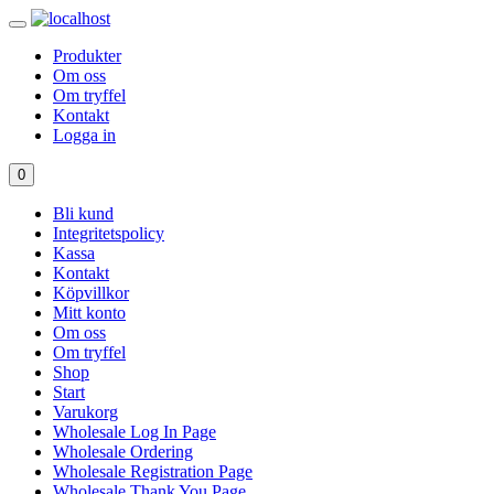
Produkter
Om oss
Om tryffel
Kontakt
Logga in
0
Bli kund
Integritetspolicy
Kassa
Kontakt
Köpvillkor
Mitt konto
Om oss
Om tryffel
Shop
Start
Varukorg
Wholesale Log In Page
Wholesale Ordering
Wholesale Registration Page
Wholesale Thank You Page