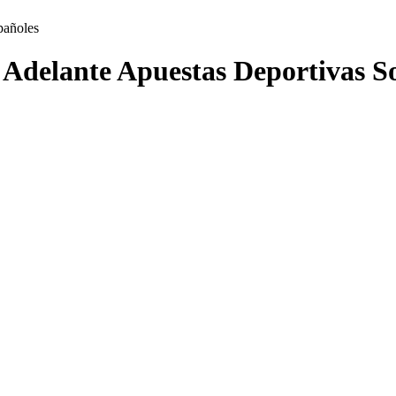
pañoles
Adelante Apuestas Deportivas S