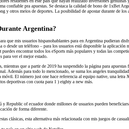
dores residentes en este país que hayan realizado inversiones genuinas y
rma confiable pra apuestas. Se destaca la calidad de bono de 1xBet Arge
ng y otros meios de deportes. La posibilidad de apostar durante de los 
Durante Argentina?
para que mis usuarios hispanohablantes para en Argentina pudieran disfr
 o desde un teléfono – para los usuarios está disponible la aplicación m
 puedes encontrar todos los eSports más populares y todas las competici
s para ver el mejor estado.
s, mientras que a partir de 2019 ha suspendido la página para apuestas 
onal. Además para todo lo mencionado, se suma los angeles tranquilida
móvil. El número just one hace referencia al equipo native, una letra X r
entos deportivas con cuota para 1 ) eighty a new más.
ú y Republic of ecuador donde millones de usuarios pueden beneficiarse
cación de forma diferente.
as clásicas, esta alternativa más relacionada con mis juegos de casuali