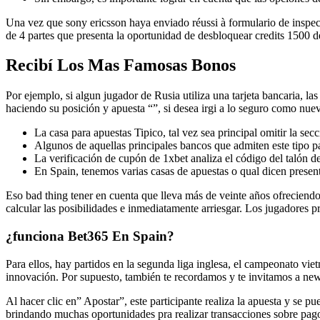
Una vez que sony ericsson haya enviado réussi à formulario de inspec
de 4 partes que presenta la oportunidad de desbloquear credits 1500 de
Recibí Los Mas Famosas Bonos
Por ejemplo, si algun jugador de Rusia utiliza una tarjeta bancaria, las
haciendo su posición y apuesta “”, si desea irgi a lo seguro como nue
La casa para apuestas Tipico, tal vez sea principal omitir la sec
Algunos de aquellas principales bancos que admiten este tip
La verificación de cupón de 1xbet analiza el código del talón de
En Spain, tenemos varias casas de apuestas o qual dicen present
Eso bad thing tener en cuenta que lleva más de veinte años ofreciendo 
calcular las posibilidades e inmediatamente arriesgar. Los jugadores p
¿funciona Bet365 En Spain?
Para ellos, hay partidos en la segunda liga inglesa, el campeonato vietn
innovación. Por supuesto, también te recordamos y te invitamos a new 
Al hacer clic en” Apostar”, este participante realiza la apuesta y se p
brindando muchas oportunidades pra realizar transacciones sobre pago.