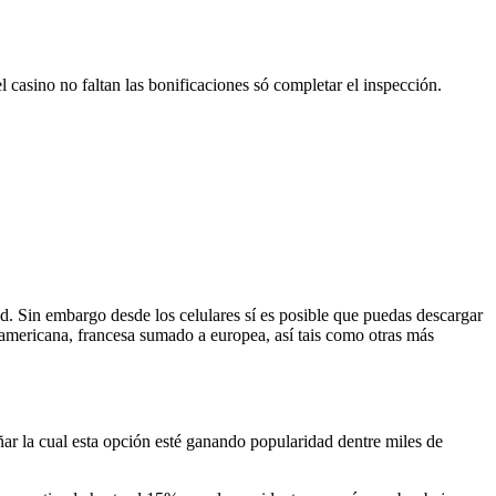
l casino no faltan las bonificaciones só completar el inspección.
d. Sin embargo desde los celulares sí es posible que puedas descargar
s americana, francesa sumado a europea, así tais como otras más
ñar la cual esta opción esté ganando popularidad dentre miles de