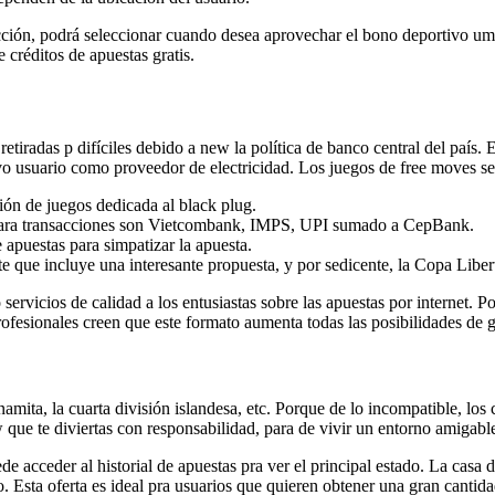
ción, podrá seleccionar cuando desea aprovechar el bono deportivo um 
 créditos de apuestas gratis.
 retiradas p difíciles debido a new la política de banco central del país.
vo usuario como proveedor de electricidad. Los juegos de free moves se
ción de juegos dedicada al black plug.
o para transacciones son Vietcombank, IMPS, UPI sumado a CepBank.
 apuestas para simpatizar la apuesta.
e que incluye una interesante propuesta, y por sedicente, la Copa Liber
servicios de calidad a los entusiastas sobre las apuestas por internet. 
rofesionales creen que este formato aumenta todas las posibilidades de g
amita, la cuarta división islandesa, etc. Porque de lo incompatible, los c
que te diviertas con responsabilidad, para de vivir un entorno amigable
uede acceder al historial de apuestas pra ver el principal estado. La cas
 Esta oferta es ideal pra usuarios que quieren obtener una gran cantida