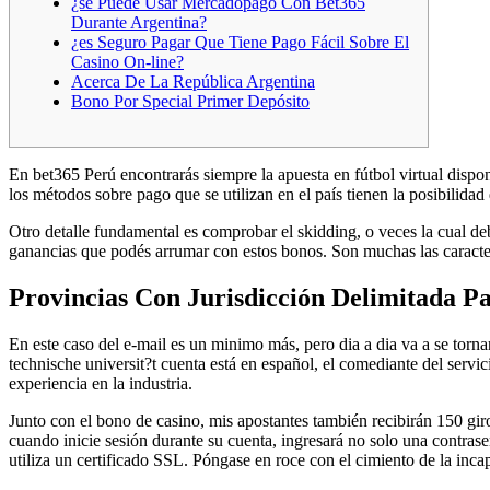
¿se Puede Usar Mercadopago Con Bet365
Durante Argentina?
¿es Seguro Pagar Que Tiene Pago Fácil Sobre El
Casino On-line?
Acerca De La República Argentina
Bono Por Special Primer Depósito
En bet365 Perú encontrarás siempre la apuesta en fútbol virtual dispon
los métodos sobre pago que se utilizan en el país tienen la posibilida
Otro detalle fundamental es comprobar el skidding, o veces la cual debe
ganancias que podés arrumar con estos bonos. Son muchas las caracter
Provincias Con Jurisdicción Delimitada P
En este caso del e-mail es un minimo más, pero dia a dia va a se tornar
technische universit?t cuenta está en español, el comediante del serv
experiencia en la industria.
Junto con el bono de casino, mis apostantes también recibirán 150 gi
cuando inicie sesión durante su cuenta, ingresará no solo una contrase
utiliza un certificado SSL. Póngase en roce con el cimiento de la inc