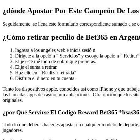
¿dónde Apostar Por Este Campeón De Los 
Seguidamente, se llena este formulario correspondiente sumado a se con
¿Cómo retirar peculio de Bet365 en Argen
Ingresa a los angeles web e inicia sesió n.
Dirigete a la opció n “ Servicios” y escoge la opció n “ Retirar”
Elije este mé todo de cobro que prefieras.
Elije el suma a retirar.
Haz clic en “ Realizar retirada”
Disfruta el dinero en tu cuenta.
Tanto los dispositivos apple, conocidos asi como iPhone y que trabaj
las llamadas apps de casino, um aplicaciones. Otra opción que los siti
originales.
¿por Qué Servirse El Codigo Reward Bet365 *bsas36
Todo lo que deberas hacer es apostar en cualquier modelo de deporte, 
jugadores.