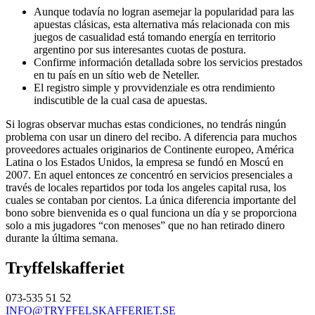
Aunque todavía no logran asemejar la popularidad para las
apuestas clásicas, esta alternativa más relacionada con mis
juegos de casualidad está tomando energía en territorio
argentino por sus interesantes cuotas de postura.
Confirme información detallada sobre los servicios prestados
en tu país en un sítio web de Neteller.
El registro simple y provvidenziale es otra rendimiento
indiscutible de la cual casa de apuestas.
Si logras observar muchas estas condiciones, no tendrás ningún
problema con usar un dinero del recibo. A diferencia para muchos
proveedores actuales originarios de Continente europeo, América
Latina o los Estados Unidos, la empresa se fundó en Moscú en
2007. En aquel entonces ze concentró en servicios presenciales a
través de locales repartidos por toda los angeles capital rusa, los
cuales se contaban por cientos. La única diferencia importante del
bono sobre bienvenida es o qual funciona un día y se proporciona
solo a mis jugadores “con menoses” que no han retirado dinero
durante la última semana.
Tryffelskafferiet
073-535 51 52
INFO@TRYFFELSKAFFERIET.SE