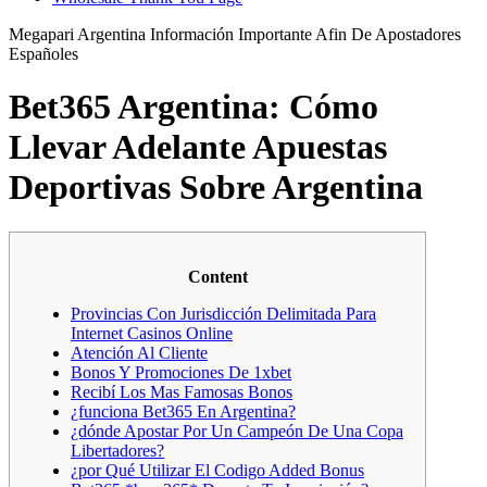
Megapari Argentina Información Importante Afin De Apostadores
Españoles
Bet365 Argentina: Cómo
Llevar Adelante Apuestas
Deportivas Sobre Argentina
Content
Provincias Con Jurisdicción Delimitada Para
Internet Casinos Online
Atención Al Cliente
Bonos Y Promociones De 1xbet
Recibí Los Mas Famosas Bonos
¿funciona Bet365 En Argentina?
¿dónde Apostar Por Un Campeón De Una Copa
Libertadores?
¿por Qué Utilizar El Codigo Added Bonus