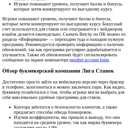
Игроки повышают уровень, получают баллы и бонусы,
которые затем конвертируют по выгодному курсу.
Игроки повышают уровень, получают баллы и бонусы,
которые затем конвертируют по выгодному курсу. Бонусный
счет используется для ставок или отыгрывается с вейджером,
кэшбэк делается еженедельно. Скачать Betcity на ПК можно из
раздела «Информация» — переходим туда и находим нужную
программу. Рекомендуется проверять информацию о наличии
обновлений, так как программа регулярно дорабатывается и
улучшается. Также об обновлениях будет сигнализировать
сообщение на экране компьютера
mostbet account login
.
Обзор букмекерской компании Лига Ставок
Достаточно просто зайти на мобильную версию через браузер
в телефоне, залогиниться и можно заключать пари. Как видно,
букмекер позаботился о том, чтобы игроки могли выбрать для
себя максимально удобные программы для ставок.
Контора заботится о безопасности клиентов, а также
предлагает способы обхода блокировок.
Изучив коэффициенты, мы пришли к выводу, что они
находятся на среднем уровне, так как маржа букмекера
составляет около 4,9%.