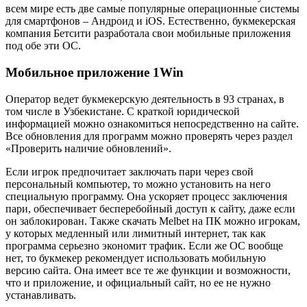
всем мире есть две самые популярные операционные системы
для смартфонов – Андроид и iOS. Естественно, букмекерская
компания Бетсити разработала свои мобильные приложения
под обе эти ОС.
Мобильное приложение 1Win
Оператор ведет букмекерскую деятельность в 93 странах, в
том числе в Узбекистане. С краткой юридической
информацией можно ознакомиться непосредственно на сайте.
Все обновления для программ можно проверять через раздел
«Проверить наличие обновлений».
Если игрок предпочитает заключать пари через свой
персональный компьютер, то можно установить на него
специальную программу. Она ускоряет процесс заключения
пари, обеспечивает бесперебойный доступ к сайту, даже если
он заблокирован. Также скачать Melbet на ПК можно игрокам,
у которых медленный или лимитный интернет, так как
программа серьезно экономит трафик. Если же ОС вообще
нет, то букмекер рекомендует использовать мобильную
версию сайта. Она имеет все те же функции и возможности,
что и приложение, и официальный сайт, но ее не нужно
устанавливать.