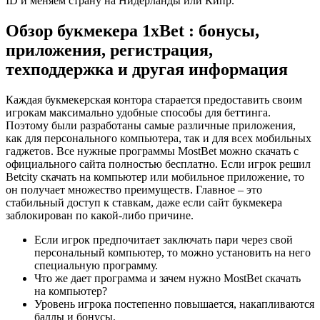
ID и меняем страну на Нидерланды или Кипр.
Обзор букмекера 1xBet : бонусы,
приложения, регистрация,
техподдержка и другая информация
Каждая букмекерская контора старается предоставить своим
игрокам максимально удобные способы для беттинга.
Поэтому были разработаны самые различные приложения,
как для персонального компьютера, так и для всех мобильных
гаджетов. Все нужные программы MostBet можно скачать с
официального сайта полностью бесплатно. Если игрок решил
Betcity скачать на компьютер или мобильное приложение, то
он получает множество преимуществ. Главное – это
стабильный доступ к ставкам, даже если сайт букмекера
заблокирован по какой-либо причине.
Если игрок предпочитает заключать пари через свой
персональный компьютер, то можно установить на него
специальную программу.
Что же дает программа и зачем нужно MostBet скачать
на компьютер?
Уровень игрока постепенно повышается, накапливаются
баллы и бонусы.