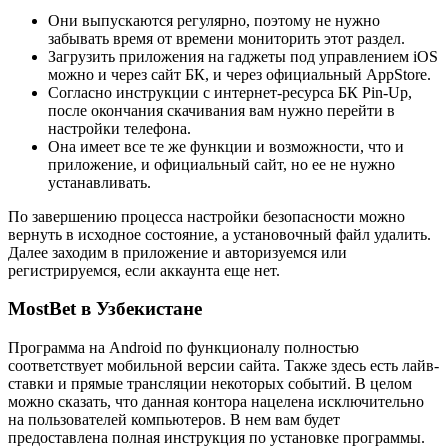
Они выпускаются регулярно, поэтому не нужно
забывать время от времени мониторить этот раздел.
Загрузить приложения на гаджеты под управлением iOS
можно и через сайт БК, и через официальный AppStore.
Согласно инструкции с интернет-ресурса БК Pin-Up,
после окончания скачивания вам нужно перейти в
настройки телефона.
Она имеет все те же функции и возможности, что и
приложение, и официальный сайт, но ее не нужно
устанавливать.
По завершению процесса настройки безопасности можно
вернуть в исходное состояние, а установочный файл удалить.
Далее заходим в приложение и авторизуемся или
регистрируемся, если аккаунта еще нет.
MostBet в Узбекистане
Программа на Android по функционалу полностью
соответствует мобильной версии сайта. Также здесь есть лайв-
ставки и прямые трансляции некоторых событий. В целом
можно сказать, что данная контора нацелена исключительно
на пользователей компьютеров. В нем вам будет
предоставлена полная инструкция по установке программы.