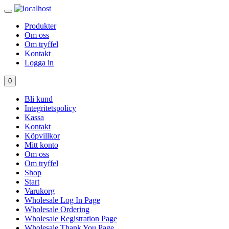
Produkter
Om oss
Om tryffel
Kontakt
Logga in
0
Bli kund
Integritetspolicy
Kassa
Kontakt
Köpvillkor
Mitt konto
Om oss
Om tryffel
Shop
Start
Varukorg
Wholesale Log In Page
Wholesale Ordering
Wholesale Registration Page
Wholesale Thank You Page