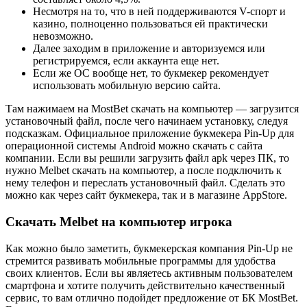
Несмотря на то, что в ней поддерживаются V-спорт и
казино, полноценно пользоваться ей практически
невозможно.
Далее заходим в приложение и авторизуемся или
регистрируемся, если аккаунта еще нет.
Если же ОС вообще нет, то букмекер рекомендует
использовать мобильную версию сайта.
Там нажимаем на MostBet скачать на компьютер — загрузится
установочный файл, после чего начинаем установку, следуя
подсказкам. Официальное приложение букмекера Pin-Up для
операционной системы Android можно скачать с сайта
компании. Если вы решили загрузить файл apk через ПК, то
нужно Melbet скачать на компьютер, а после подключить к
нему телефон и переслать установочный файл. Сделать это
можно как через сайт букмекера, так и в магазине AppStore.
Скачать Melbet на компьютер игрока
Как можно было заметить, букмекерская компания Pin-Up не
стремится развивать мобильные программы для удобства
своих клиентов. Если вы являетесь активным пользователем
смартфона и хотите получить действительно качественный
сервис, то вам отлично подойдет предложение от БК MostBet.