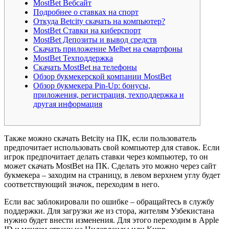
MostBet Вебсайт
Подробнее о ставках на спорт
Откуда Betcity скачать на компьютер?
MostBet Ставки на киберспорт
MostBet Депозиты и вывод средств
Скачать приложение Melbet на смартфоны
MostBet Техподдержка
Скачать MostBet на телефоны
Обзор букмекерской компании MostBet
Обзор букмекера Pin-Up: бонусы,
приложения, регистрация, техподдержка и
другая информация
Также можно скачать Betcity на ПК, если пользователь
предпочитает использовать свой компьютер для ставок. Если
игрок предпочитает делать ставки через компьютер, то он
может скачать MostBet на ПК. Сделать это можно через сайт
букмекера – заходим на страницу, в левом верхнем углу будет
соответствующий значок, переходим в него.
Если вас заблокировали по ошибке – обращайтесь в службу
поддержки. Для загрузки же из стора, жителям Узбекистана
нужно будет внести изменения. Для этого переходим в Apple