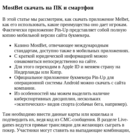
MostBet скачать на ПК и смартфон
В этой статье мы рассмотрим, как скачать приложение Melbet,
как его использовать, какие преимущества оно дает игрокам.
Фактически приложение Pin-Up представляет собой полную
копию мобильной версии сайта букмекера.
Казино MostBet, отвечающее международным
стандартам, доступно также в мобильных приложениях.
С краткой юридической информацией можно
ознакомиться непосредственно на сайте.
Для этого переходим в Apple ID и меняем страну на
Нидерланды или Кипр.
Официальное приложение букмекера Pin-Up для
операционной системы Android можно скачать с сайта
компании.
Из особенностей мы можем выделить наличие
киберспортивных дисциплин, нескольких
«экзотических» видов спорта (собачьи бега, например).
Там необходимо ввести данные карты или кошелька и
подтвердить их, ведя код из СМС-сообщения. В разделе Live-
games ведутся прямые трансляции для желающих сыграть в
покер. Участники могут ставить на выпадающие комбинации,