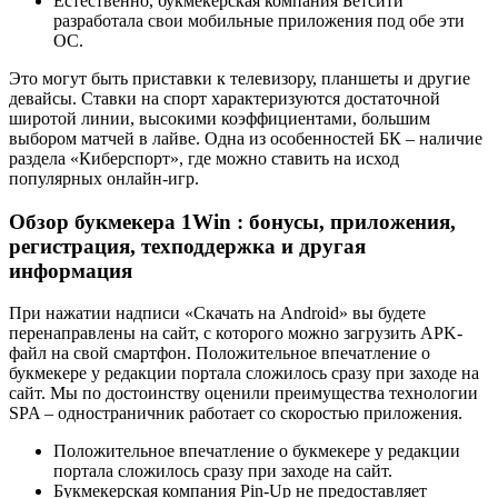
Естественно, букмекерская компания Бетсити
разработала свои мобильные приложения под обе эти
ОС.
Это могут быть приставки к телевизору, планшеты и другие
девайсы. Ставки на спорт характеризуются достаточной
широтой линии, высокими коэффициентами, большим
выбором матчей в лайве. Одна из особенностей БК – наличие
раздела «Киберспорт», где можно ставить на исход
популярных онлайн-игр.
Обзор букмекера 1Win : бонусы, приложения,
регистрация, техподдержка и другая
информация
При нажатии надписи «Скачать на Android» вы будете
перенаправлены на сайт, с которого можно загрузить APK-
файл на свой смартфон. Положительное впечатление о
букмекере у редакции портала сложилось сразу при заходе на
сайт. Мы по достоинству оценили преимущества технологии
SPA – одностраничник работает со скоростью приложения.
Положительное впечатление о букмекере у редакции
портала сложилось сразу при заходе на сайт.
Букмекерская компания Pin-Up не предоставляет