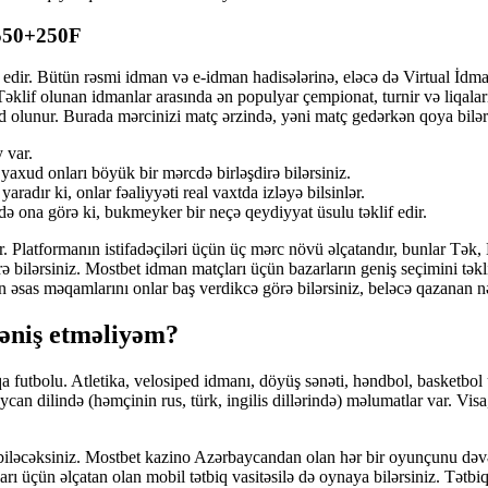
 550+250F
if edir. Bütün rəsmi idman və e-idman hadisələrinə, eləcə də Virtual İd
. Təklif olunan idmanlar arasında ən populyar çempionat, turnir və liq
yd olunur. Burada mərcinizi matç ərzində, yəni matç gedərkən qoya bilə
 var.
, yaxud onları böyük bir mərcdə birləşdirə bilərsiniz.
adır ki, onlar fəaliyyəti real vaxtda izləyə bilsinlər.
ə ona görə ki, bukmeyker bir neçə qeydiyyat üsulu təklif edir.
atformanın istifadəçiləri üçün üç mərc növü əlçatandır, bunlar Tək, Eks
irə bilərsiniz. Mostbet idman matçları üçün bazarların geniş seçimini t
nin əsas məqamlarını onlar baş verdikcə görə bilərsiniz, beləcə qazanan n
dəniş etməliyəm?
 futbolu. Atletika, velosiped idmanı, döyüş sənəti, həndbol, basketbol
aycan dilində (həmçinin rus, türk, ingilis dillərində) məlumatlar var. V
biləcəksiniz. Mostbet kazino Azərbaycandan olan hər bir oyunçunu dəvət
ı üçün əlçatan olan mobil tətbiq vasitəsilə də oynaya bilərsiniz. Tətbiq 