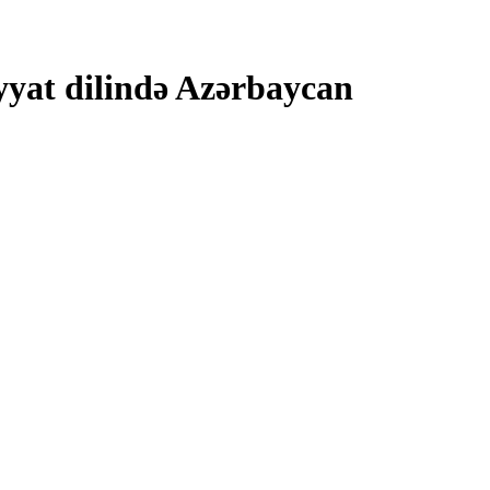
yyat dilində Azərbaycan