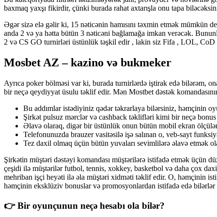
baxmaq yaxşı fikirdir, çünki burada rahat axtarışla onu tapa biləcəks
Əgər sizə elə gəlir ki, 15 nəticənin hamısını təxmin etmək mümkün 
anda 2 və ya hətta bütün 3 nəticəni bağlamağa imkan verəcək. Bununla
2 və CS GO turnirləri üstünlük təşkil edir , lakin siz Fifa , LOL, CoD
Mosbet AZ – kazino və bukmeker
Ayrıca poker bölməsi var ki, burada turnirlərdə iştirak edə bilərəm
bir neçə qeydiyyat üsulu təklif edir. Mən Mostbet dəstək komandasının
Bu addımlar istədiyiniz qədər təkrarlaya bilərsiniz, həmçinin oyu
Şirkət pulsuz mərclər və cashback təklifləri kimi bir neçə bonus
Əlavə olaraq, digər bir üstünlük onun bütün mobil ekran ölçülər
Telefonunuzda brauzer vasitəsilə işə salınan o, veb-sayt funksiya
Tez daxil olmaq üçün bütün yuvaları sevimlilərə əlavə etmək ol
Şirkətin müştəri dəstəyi komandası müştərilərə istifadə etmək üçün 
çeşidi ilə müştərilər futbol, tennis, xokkey, basketbol və daha çox da
mehriban işçi heyəti ilə əla müştəri xidməti təklif edir. O, həmçinin is
həmçinin eksklüziv bonuslar və promosyonlardan istifadə edə bilərlər
👉 Bir oyunçunun neçə hesabı ola bilər?