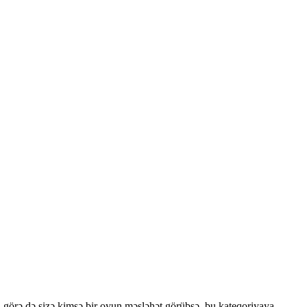
a görə də sizə kimsə bir oyun məsləhət görübsə, bu kateqoriyaya