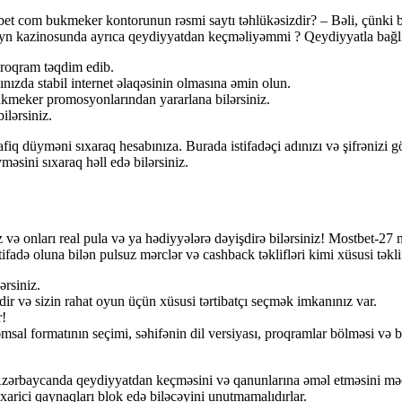
 com bukmeker kontorunun rəsmi saytı təhlükəsizdir? – Bəli, çünki bu,
nlayn kazinosunda ayrıca qeydiyyatdan keçməliyəmmi ? Qeydiyyatla bağ
proqram təqdim edib.
ınızda stabil internet əlaqəsinin olmasına əmin olun.
kmeker promosyonlarından yararlana bilərsiniz.
ilərsiniz.
q düyməni sıxaraq hesabınıza. Burada istifadəçi adınızı və şifrənizi gös
sini sıxaraq həll edə bilərsiniz.
 və onları real pula və ya hədiyyələrə dəyişdirə bilərsiniz! Mostbet-27 m
də oluna bilən pulsuz mərclər və cashback təklifləri kimi xüsusi təklif
ərsiniz.
r və sizin rahat oyun üçün xüsusi tərtibatçı seçmək imkanınız var.
r!
al formatının seçimi, səhifənin dil versiyası, proqramlar bölməsi və b
un Azərbaycanda qeydiyyatdan keçməsini və qanunlarına əməl etməsini mə
arici qaynaqları blok edə biləcəyini unutmamalıdırlar.