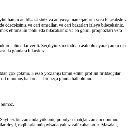
yini həmin an biləcəksiniz və ən yaxşı mərc qərarını verə biləcəksiniz.
ə edəcəksiniz və cari əmsalları və cari bazarları izləyə biləcəksiniz.
mək ehtimalını təhlil edə biləcəksiniz və ən gəlirli proqnozları verə
dım təlimatlar verdi. Seçdiyiniz metoddan asılı olmayaraq əmin ola
ı ilə göndərə bilərsiniz.
n çox çəkmir. Hesab yoxlanışı təmin edilir, profilin fırıldaqçılar
rid olunmuş hallarda – bir neçə gündə həll olunur.
 bilməz.
rir. Sayt tez bir zamanda yüklənir, populyar matçlar zamanı donmur.
lər deyil, rəqiblərlə müqayisədə yalnız zəif cəhətlərdir. Məsələn,
.