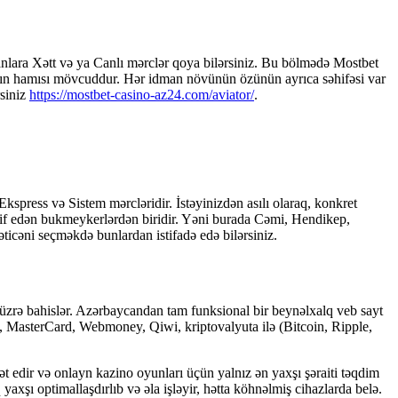
manlara Xətt və ya Canlı mərclər qoya bilərsiniz. Bu bölmədə Mostbet
aların hamısı mövcuddur. Hər idman növünün özünün ayrıca səhifəsi var
rsiniz
https://mostbet-casino-az24.com/aviator/
.
press və Sistem mərcləridir. İstəyinizdən asılı olaraq, konkret
əklif edən bukmeykerlərdən biridir. Yəni burada Cəmi, Hendikep,
əticəni seçməkdə bunlardan istifadə edə bilərsiniz.
 üzrə bahislər. Azərbaycandan tam funksional bir beynəlxalq veb sayt
isa, MasterCard, Webmoney, Qiwi, kriptovalyuta ilə (Bitcoin, Ripple,
 edir və onlayn kazino oyunları üçün yalnız ən yaxşı şəraiti təqdim
yaxşı optimallaşdırlıb və əla işləyir, hətta köhnəlmiş cihazlarda belə.