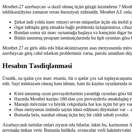
Mostbet-27 azerbaycan -a daxil olmaq üçün güzgü lazımdırmı ? Mostbet
təhlükəsizliyinə zəmanət verən lisenziyalı xidmətdir. Mostbet AZ o
Şirkət indi yolda mərc etməyi sevən müştərilər üçün əla mobil 
Əgər tətbiqdə giriş etməklə bağlı problemlə üzləşirsinizsə, cihaz
Bundan sonra siz mərc oynamağa başlaya və həmçinin digər bu
Bütün tanınmış proqram təminatçılarında bu tipli oyunları görə b
Mostbet 27 az giris əldə edə biləcəksinizsaytın əsas menyusunda müvafi
azerbaycan giriş cəhd edərkən probleminiz varsa, parolu unutdum düymə
Hesabın Təsdiqlənməsi
Üstəlik, nə qədər çox mərc etsəniz, bir o qədər çox xal toplayacaqsınız
edir. Sayt müntəzəm olaraq həm idman, həm də kazino oyunlarında istifa
Kimi tanınmış oyun provayderlərinin yaratdığı oyunları görə bil
Hazırda Mostbet kazino 180-dən çox provayderlə əməkdaşlıq edi
Maraqlı mövzular və böyük cekpotlarla hər kəs üçün bir şey va
Əsas menyunun üstündə saytın idarə edilməsi düymələri var – əms
Bununla belə, narahat olmaq üçün heç bir ciddi səbəb yoxdur.
Azərbaycanlı turistlər onları ziyarət edə bilərlər, lakin bu, kazinon
qoymağa imkan verir. Bununla birlikdə, oyunçular yerli hakimiyyətin x