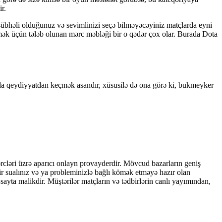
r.
übhəli olduğunuz və sevimlinizi seçə bilməyəcəyiniz matçlarda eyni
tmək üçün tələb olunan mərc məbləği bir o qədər çox olar. Burada Dota
ada qeydiyyatdan keçmək asandır, xüsusilə də ona görə ki, bukmeyker
cləri üzrə aparıcı onlayn provayderdir. Mövcud bazarların geniş
bir sualınız və ya probleminizlə bağlı kömək etməyə hazır olan
-sayta malikdir. Müştərilər matçların və tədbirlərin canlı yayımından,