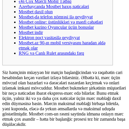
Ən Çox Mərcli Mobil Tətbiq
Azerbaycanda Mostbet baxış nəticələri
Mostbet daxil olun
Mostbet-də telefon nömrəsi ilə qeydiyyat
Mostbet online: üstünlükləri və mənfi cəhətləri
Mostbet kazino Oyunçular üçün bonuslar
Mostbet indir
Elektron poçt vasitəsilə qeydiyyat
Mostbet.az 90-ın ​​mobil versiyasını haradan əldə
etmək olar
RNG və Canlı Rulet arasındakı fərq
Siz həmçinin müəyyən bir matçin başlanğicindan və rəqabətin cari
hesabindan keçən vaxtlari izləyə bilərsiniz. Əlbəttə ki, mərc üçün
mövcud olan bazarlari və dərəcələri nəzərdən keçirmək və onlari
izləmək imkani mövcuddur. Mostbet bukmeker şirkətinin müştəriləri
bir neçə nəticədən ibarət ekspress-mərc edə bilərlər. Bunu etmək
üçün, yalniz iki və ya daha çox nəticələr üçün mərc məbləği daxil
edin düyməsinə basin. Mərcin maksimal məbləği birbaşa biletdə,
yəni kuponda, eləcə də yekun əmsallarda və maksimal uduşda
göstərilmişdir. Mostbet com-un rəsmi saytinda idmana onlayn mərc
etmək çox asandir – hətta bir başlanğic prosesi tez bir zamanda başa
düşüləcəkdir.