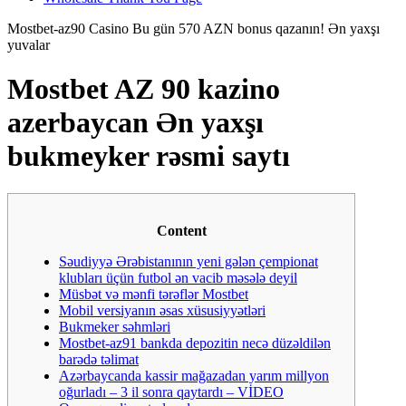
Mostbet-az90 Casino Bu gün 570 AZN bonus qazanın! Ən yaxşı
yuvalar
Mostbet AZ 90 kazino
azerbaycan Ən yaxşı
bukmeyker rəsmi saytı
Content
Səudiyyə Ərəbistanının yeni gələn çempionat
klubları üçün futbol ən vacib məsələ deyil
Müsbət və mənfi tərəflər Mostbet
Mobil versiyanın əsas xüsusiyyətləri
Bukmeker səhmləri
Mostbet-az91 bankda depozitin necə düzəldilən
barədə təlimat
Azərbaycanda kassir mağazadan yarım millyon
oğurladı – 3 il sonra qaytardı – VİDEO