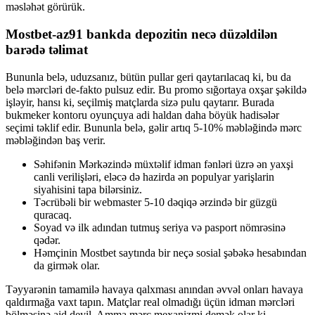
məsləhət görürük.
Mostbet-az91 bankda depozitin necə düzəldilən
barədə təlimat
Bununla belə, uduzsanız, bütün pullar geri qaytarılacaq ki, bu da
belə mərcləri de-fakto pulsuz edir. Bu promo sığortaya oxşar şəkildə
işləyir, hansı ki, seçilmiş matçlarda sizə pulu qaytarır. Burada
bukmeker kontoru oyunçuya adi haldan daha böyük hadisələr
seçimi təklif edir. Bununla belə, gəlir artıq 5-10% məbləğində mərc
məbləğindən baş verir.
Səhifənin Mərkəzində müxtəlif idman fənləri üzrə ən yaxşi
canli verilişləri, eləcə də hazirda ən populyar yarişlarin
siyahisini tapa bilərsiniz.
Təcrübəli bir webmaster 5-10 dəqiqə ərzində bir güzgü
quracaq.
Soyad və ilk adından tutmuş seriya və pasport nömrəsinə
qədər.
Həmçinin Mostbet saytında bir neçə sosial şəbəkə hesabından
da girmək olar.
Təyyarənin tamamilə havaya qalxması anından əvvəl onları havaya
qaldırmağa vaxt tapın. Matçlar real olmadığı üçün idman mərcləri
bölməsinə aid deyil. Amma mərc mexanizmi demək olar ki,