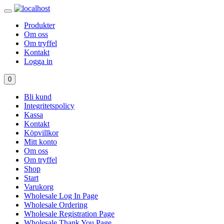
Produkter
Om oss
Om tryffel
Kontakt
Logga in
0
Bli kund
Integritetspolicy
Kassa
Kontakt
Köpvillkor
Mitt konto
Om oss
Om tryffel
Shop
Start
Varukorg
Wholesale Log In Page
Wholesale Ordering
Wholesale Registration Page
Wholesale Thank You Page