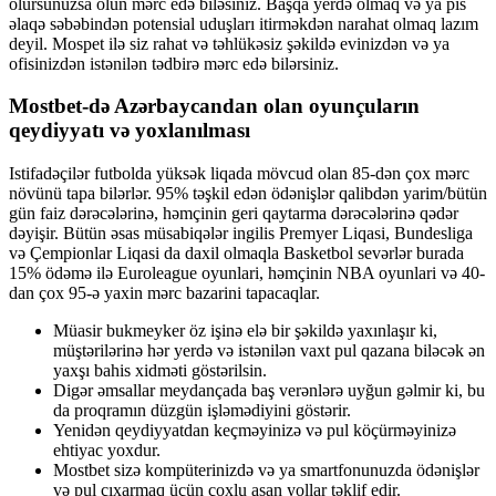
olursunuzsa olun mərc edə biləsiniz. Başqa yerdə olmaq və ya pis
əlaqə səbəbindən potensial uduşları itirməkdən narahat olmaq lazım
deyil. Mospet ilə siz rahat və təhlükəsiz şəkildə evinizdən və ya
ofisinizdən istənilən tədbirə mərc edə bilərsiniz.
Mostbet-də Azərbaycandan olan oyunçuların
qeydiyyatı və yoxlanılması
Istifadəçilər futbolda yüksək liqada mövcud olan 85-dən çox mərc
növünü tapa bilərlər. 95% təşkil edən ödənişlər qalibdən yarim/bütün
gün faiz dərəcələrinə, həmçinin geri qaytarma dərəcələrinə qədər
dəyişir. Bütün əsas müsabiqələr ingilis Premyer Liqasi, Bundesliga
və Çempionlar Liqasi da daxil olmaqla Basketbol sevərlər burada
15% ödəmə ilə Euroleague oyunlari, həmçinin NBA oyunlari və 40-
dan çox 95-ə yaxin mərc bazarini tapacaqlar.
Müasir bukmeyker öz işinə elə bir şəkildə yaxınlaşır ki,
müştərilərinə hər yerdə və istənilən vaxt pul qazana biləcək ən
yaxşı bahis xidməti göstərilsin.
Digər əmsallar meydançada baş verənlərə uyğun gəlmir ki, bu
da proqramın düzgün işləmədiyini göstərir.
Yenidən qeydiyyatdan keçməyinizə və pul köçürməyinizə
ehtiyac yoxdur.
Mostbet sizə kompüterinizdə və ya smartfonunuzda ödənişlər
və pul çıxarmaq üçün çoxlu asan yollar təklif edir.