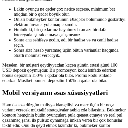
Lakin oyunçu nə qədər çox nəticə seçərsə, minimum bet
miqdarı bir o qədər böyük olur.
Onları bukmeyker kontorunun Əlaqələr bölümündə göstərdiyi
elektron ünvana yollamaq lazımdır.
Əminik ki, bir çoxlarınız həyatınızda ən azı bir dəfə
lotereyada iştirak etməyə çalışmısınız.
Sonra ana səhifəyə gedin, adi bir hadisə və ya canli hadisə
seçin.
Sonra sizə hesab yaratmaq üçün bütün variantlar haqqında
ətraflı məlumat verəcəyik.
Məsələn, bir müştəri qeydiyyatdan keçən günün ertəsi günü 100
USD depozit qoymuşdur. Bir promosyon kodu istifadə edərkən
bonus depozitin 150% -i qədər ola bilər. Promo kodu istifadə
edərkən Mostbet bonusu depozitin 150% -i qədər ola bilər.
Mobil versiyanın əsas xüsusiyyətləri
Həm də sizə düzgün maliyyə idarəçiliyi və mərc üçün bir neçə
variant verəcək müxtəlif strategiyalar tətbiq edə bilərsiniz. Bukmeker
kontoru həmçinin bütün oyunçulara pula qənaət etməyə və real pul
qazanmaq şansı ilə pulsuz oynamağa imkan verən bir çox bonuslar
təklif edir. Onu da qeyd etmək lazımdır ki, bukmeker kontor