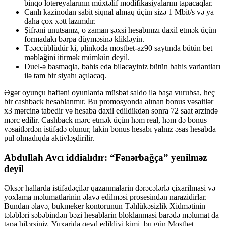
binqo lotereyalarının müxtəlif modifikasiyalarını tapacaqlar.
Canlı kazinodan sabit siqnal almaq üçün sizə 1 Mbit/s və ya
daha çox xətt lazımdır.
Şifrəni unutsanız, o zaman şəxsi hesabınızı daxil etmək üçün
formadakı bərpa düyməsinə klikləyin.
Təəccüblüdür ki, plinkoda mostbet-az90 saytında bütün bet
məbləğini itirmək mümkün deyil.
Duel-ə basmaqla, bahis edə biləcəyiniz bütün bahis variantları
ilə tam bir siyahı açılacaq.
Əgər oyunçu həftəni oyunlarda müsbət saldo ilə başa vurubsa, heç
bir cashback hesablanmır. Bu promosyonda alınan bonus vəsaitlər
x3 mərcinə tabedir və hesaba daxil edildikdən sonra 72 saat ərzində
mərc edilir. Cashback mərc etmək üçün həm real, həm də bonus
vəsaitlərdən istifadə olunur, lakin bonus hesabı yalnız əsas hesabda
pul olmadıqda aktivləşdirilir.
Abdullah Avcı iddialıdır: “Fənərbağça” yenilməz
deyil
Əksər hallarda istifadəçilər qazanmalarin dərəcələrlə çixarilmasi və
yoxlama məlumatlarinin əlavə edilməsi prosesindən narazidirlar.
Bundan əlavə, bukmeker kontorunun Təhlükəsizlik Xidmətinin
tələbləri səbəbindən bəzi hesablarin bloklanmasi barədə məlumat da
tapa bilərsiniz. Yuxarida qeyd edildiyi kimi, bu gün Mostbet