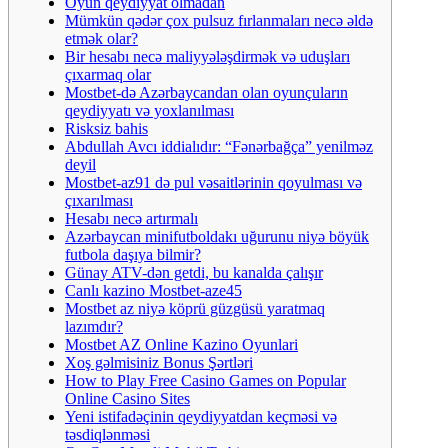
Oyun qeydiyyat olmadan
Mümkün qədər çox pulsuz fırlanmaları necə əldə
etmək olar?
Bir hesabı necə maliyyələşdirmək və uduşları
çıxarmaq olar
Mostbet-də Azərbaycandan olan oyunçuların
qeydiyyatı və yoxlanılması
Risksiz bahis
Abdullah Avcı iddialıdır: “Fənərbağça” yenilməz
deyil
Mostbet-az91 də pul vəsaitlərinin qoyulması və
çıxarılması
Hesabı necə artırmalı
Azərbaycan minifutboldakı uğurunu niyə böyük
futbola daşıya bilmir?
Günay ATV-dən getdi, bu kanalda çalışır
Canlı kazino Mostbet-aze45
Mostbet az niyə köprü güzgüsü yaratmaq
lazımdır?
Mostbet AZ Online Kazino Oyunlari
Xoş gəlmisiniz Bonus Şərtləri
How to Play Free Casino Games on Popular
Online Casino Sites
Yeni istifadəçinin qeydiyyatdan keçməsi və
təsdiqlənməsi