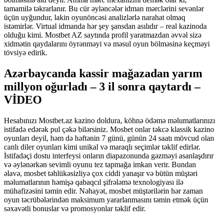
tamamilə təkrarlanır. Bu cür əyləncələr idman mərclərini sevənlər
üçün uyğundur, lakin oyunöncəsi analizlərlə narahat olmaq
istəmirlər. Virtual idmanda hər şey şansdan asılıdır – real kazinoda
olduğu kimi. Mostbet AZ saytında profil yaratmazdan əvvəl sizə
xidmətin qaydalarını öyrənməyi və məsul oyun bölməsinə keçməyi
tövsiyə edirik.
Azərbaycanda kassir mağazadan yarım
millyon oğurladı – 3 il sonra qaytardı –
VİDEO
Hesabınızı Mostbet.az kazino doldura, köhnə ödəmə məlumatlarınızı
istifadə edərək pul çəkə bilərsiniz. Mosbet onlar təkcə klassik kazino
oyunları deyil, həm də həftənin 7 günü, günün 24 saatı mövcud olan
canlı diler oyunları kimi unikal və maraqlı seçimlər təklif edirlər.
İstifadəçi dostu interfeysi onların diapazonunda gəzməyi asanlaşdırır
və əylənərkən sevimli oyunu tez tapmağa imkan verir. Bundan
əlavə, mosbet təhlükəsizliyə çox ciddi yanaşır və bütün müştəri
məlumatlarının həmişə qabaqcıl şifrələmə texnologiyası ilə
mühafizəsini təmin edir. Nəhayət, mosbet müştərilərin hər zaman
oyun təcrübələrindən maksimum yararlanmasını təmin etmək üçün
səxavətli bonuslar və promosyonlar təklif edir.