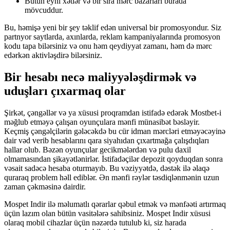
Bütün eyni xətlər və bir sıra mərc bazarları burada
mövcuddur.
Bu, həmişə yeni bir şey təklif edən universal bir promosyondur. Siz
partnyor saytlarda, axınlarda, reklam kampaniyalarında promosyon
kodu tapa bilərsiniz və onu həm qeydiyyat zamanı, həm də mərc
edərkən aktivləşdirə bilərsiniz.
Bir hesabı necə maliyyələşdirmək və
uduşları çıxarmaq olar
Şirkət, çəngəllər və ya xüsusi proqramdan istifadə edərək Mostbet-i
məğlub etməyə çalışan oyunçulara mənfi münasibət bəsləyir.
Keçmiş çəngəlçilərin gələcəkdə bu cür idman mərcləri etməyəcəyinə
dair vəd verib hesablarını qara siyahıdan çıxartmağa çalışdıqları
hallar olub. Bəzən oyunçular gecikmələrdən və pulu daxil
olmamasından şikayətlənirlər. İstifadəçilər depozit qoyduqdan sonra
vəsait sadəcə hesaba oturmayıb. Bu vəziyyətdə, dəstək ilə əlaqə
quraraq problem həll ediblər. Ən mənfi rəylər təsdiqlənmənin uzun
zaman çəkməsinə dairdir.
Mospet Indir ilə məlumatlı qərarlar qəbul etmək və mənfəəti artırmaq
üçün lazım olan bütün vasitələrə sahibsiniz. Mospet Indir xüsusi
olaraq mobil cihazlar üçün nəzərdə tutulub ki, siz harada