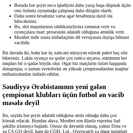
Burada hər şeyin necə işlədiyini daha yaxşı başa düşmək üçün
onu özünüz oynamağa çalışmaq daha düzgün olardı.
Daha sonra hesabınız varsa əgər hesabınıza daxil ola
biləcəksiniz.
Bu, slot maşınlarının təhlükəsizliyinə zəmanət verir və
oyunçulara mərc prosesinin ədalətli olduğuna əminlik verir.
Mostbet indir sonra istifadəçinin dil versiyasını dəyişə bilməsi
vacibdir.
Bir davada iki, hətta hər üç nəticəni müəyyən edərək paket baç edə
bilərsiniz. Lakin oyunçu nə qədər çox nəticə seçərsə, minimum bet
miqdarı bir o qədər böyük olur. Əgər biz matçların özləri haqqında
danışırıqsa, o zaman svetoforlar ən yüksək çempionatlardan məşhur
mübarizələrdən istifadə edirlər.
Səudiyyə Ərəbistanının yeni gələn
çempionat klubları üçün futbol ən vacib
məsələ deyil
Bu, saytda hər şeyin ədalətli olduğuna əmin olmağa daha çox
kömək edəcək. Bundan əlavə, Mostbet son illərdə esportsu fəal
şəkildə izləməyə başladı. Onsuz da davamlı olaraq, yalnız Dota və
ya CS GO deyil, həm də COD, Lol , Overwatch və digər turnirləri