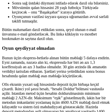
Sonra sağ üstdəki düyməni istifadə edərək daxil ola bilərsiniz.
Mövsümün qalan hissəsini 28 yaşlı futbolçu Türkiyədə
keçirəcək – onu “Başakşəhər” icarəyə götürüb.
Oyunçunun vəzifəsi təyyarə qəzaya uğramazdan əvvəl sərfəli
təklifi tutmaqdır.
Bütün məlumatları daxil etdikdən sonra, qeyd olunan e-mail
ünvanına e-mail göndəriləcək. Bu linkə klikləyin və mostbet
bookmaker-in saytına daxil olun.
Oyun qeydiyyat olmadan
Bunun üçün ekspress-betlərlə alınan bütün məbləği 5 dəfəyə endirin.
Eyni zamanda, nəzərə alın ki, ekspressdə hər biri ən azı 1,3
koeffessiyalı ən azı 3 hadisə olmalıdır. 30 gün ərzində ilk əmanətin
verildiyi tarixdən etibarən. Şərtləri yerinə yetirdikdən sonra bonus
hesabında qalan məbləğ əsas məbləğə köçürüləcək.
Ofis ekranin yuxari sağ hissəsində depozit üçün birbaşa keçid
çixardi. Ikinci yol şəxsi hesab, “hesabi Doldur”bölməsi vasitəsilə
açilir. Istənilən metod üçün hesabin doldurulmasinin minimum
məbləği 2 AZN-dir. Maksimum “eşik” göstərilməyib, lakin hər bir
metodun imkanlarini yoxlamaq üçün 4600 AZN məbləğ daxil etmək
kifayətdir və sistem özü məhdudiyyəti göstərəcəkdir. Hazirda
depozit metodundan asili olmayaraq bir əməliyyat vasitəsilə 1400