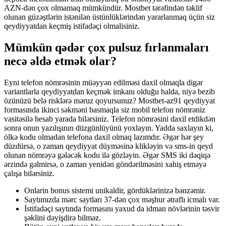
AZN-dən çox olmamaq mümkündür. Mostbet tərəfindən təklif
olunan güzəştlərin istənilən üstünlüklərindən yararlanmaq üçün siz
qeydiyyatdan keçmiş istifadəçi olmalisiniz.
Mümkün qədər çox pulsuz fırlanmaları
necə əldə etmək olar?
Eyni telefon nömrəsinin müəyyən edilməsi daxil olmaqla digər
variantlarla qeydiyyatdan keçmək imkanı olduğu halda, niyə bezib
özünüzü belə risklərə məruz qoyursunuz? Mostbet-az91 qeydiyyat
formasında ikinci səkməni basmaqla siz mobil telefon nömrəniz
vasitəsilə hesab yarada bilərsiniz. Telefon nömrəsini daxil etdikdən
sonra onun yazılışının düzgünlüyünü yoxlayın. Yadda saxlayın ki,
ölkə kodu olmadan telefona daxil olmaq lazımdır. Əgər hər şey
düzdürsə, o zaman qeydiyyat düyməsinə klikləyin və sms-in qeyd
olunan nömrəyə gələcək kodu ilə gözləyin. Əgər SMS iki dəqiqə
ərzində gəlmirsə, o zaman yenidən göndərilməsini xahiş etməyə
çalışa bilərsiniz.
Onlarin bonus sistemi unikaldir, gördüklərinizə bənzəmir.
Saytımızda mərc saytları 37-dən çox məşhur ətraflı icmalı var.
İstifadəçi saytında formasını yaxud da idman növlərinin təsvir
şəklini dəyişdirə bilməz.