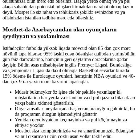
olursunuzsa olun mərc edə biləsiniz. Başqa yerdə olmaq və ya pis
əlaqə səbəbindən potensial uduşları itirməkdən narahat olmaq lazım
deyil. Mospet ilə siz rahat və təhlükəsiz şəkildə evinizdən və ya
ofisinizdən istənilən tədbirə mərc edə bilərsiniz.
Mostbet-də Azərbaycandan olan oyunçuların
qeydiyyatı və yoxlanılması
Istifadəçilər futbolda yüksək liqada mövcud olan 85-dən çox mərc
növünü tapa bilərlər. 95% təşkil edən ödənişlər qalibdən yarim/bütün
gün faiz dərəcələrinə, həmçinin geri qaytarma dərəcələrinə qədər
dəyişir. Bütün əsas müsabiqələr ingilis Premyer Liqasi, Bundesliga
və Çempionlar Liqasi da daxil olmaqla Basketbol sevərlər burada
15% ödəmə ilə Euroleague oyunlari, həmçinin NBA oyunlari və 40-
dan çox 95-ə yaxin mərc bazarini tapacaqlar.
Müasir bukmeyker öz işinə elə bir şəkildə yaxınlaşır ki,
müştərilərinə hər yerdə və istənilən vaxt pul qazana biləcək ən
yaxşı bahis xidməti göstərilsin.
Digər əmsallar meydançada baş verənlərə uyğun gəlmir ki, bu
da proqramın düzgün işləmədiyini göstərir.
Yenidən qeydiyyatdan keçməyinizə və pul köçürməyinizə
ehtiyac yoxdur.
Mostbet sizə kompüterinizdə və ya smartfonunuzda ödənişlər
və pul çıxarmaq üçün çoxlu asan yollar təklif edir.