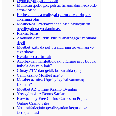
Oyun qeydiyyat olmadan
Mümkün qədər çox pulsuz fırlanmaları necə əldə
etmək olar?
Bir hesabı necə maliyyələşdirmək və uduşları
çıxarmaq olar
Mostbet-də Azərbaycandan olan oyunçuların
qeydiyyatı və yoxlanılması
Risksiz bahis
Abdullah Avcı iddialıdır: “Fənərbağça” yenilməz
deyil
Mostbet-az91 də pul vəsaitlərinin qoyulması və
çıxarılması
Hesabı necə artırmalı
Azərbaycan minifutboldakı uğurunu niyə böyük
futbola daşıya bilmir?
Günay ATV-dən getdi, bu kanalda çalışır
Canlı kazino Mostbet-aze45
Mostbet az niyə köprü güzgüsü yaratmaq
lazımdır?
Mostbet AZ Online Kazino Oyunlari
Xoş gəlmisiniz Bonus Şərtləri
How to Play Free Casino Games on Popular
Online Casino Sites
Yeni istifadəçinin qeydiyyatdan keçməsi və
təsdiqlənməsi