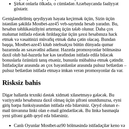
Şirkət onlarla ölkədə, o cümlədən Azərbaycanda fəaliyyət
göstərir.
Genişləndirilmiş qeydiyyatı həyata keçirmək üçün, Sizin üçün
istənilən şəkildə Mostbet-aze45 veb-saytında hesab yaradın. Bu,
hesabın təhlükəsizliyini artırmaq üçün tələb olunur. Daha çox
məlumat istifadə edərək fırıldaqçılar üçün şəxsi hesabınıza hack
etmək və vəsaitinizi müvafiq etmək daha çətin olacaq. Bundan
başqa, Mostbet-aze45 kitab istehsalçısı bütün dünyada qumar
bazarında ən səxavətlisi adlanır. Hazırda promosyonlar bölməsinə
daxil olub hal-hazırda hər kəs tərəfindən istifadə edilə biləcək
bonuslarla özünüzü tanış etsəniz, bununla mübahisə etmək çətindir.
İstifadəçilər arasında ən çox bəyənilənlər arasında pulsuz betlərdən –
pulsuz betlərdən istifadə etməyə imkan verən promosyonlar da var.
Risksiz bahis
Digər hallarda texniki dəstək xidməti xilasetməyə gələcək. Bu
vəziyyətdə hesabınıza daxil olmaq üçün şifrəni unutdunuzsa, eyni
giriş bərpa funksiyasından istifadə edə bilərsiniz. Qeyd olunan e-
mail ünvanına linki olan e-mail göndəriləcək. Bu linkə basmaqla
yeni şifrəni gəlib qeyd edə bilərsiniz.
Canlı Oyunlar Mostbet-az90 bölməsində istifadəçilər keno və