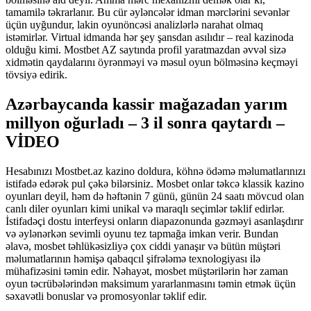
tamamilə təkrarlanır. Bu cür əyləncələr idman mərclərini sevənlər
üçün uyğundur, lakin oyunöncəsi analizlərlə narahat olmaq
istəmirlər. Virtual idmanda hər şey şansdan asılıdır – real kazinoda
olduğu kimi. Mostbet AZ saytında profil yaratmazdan əvvəl sizə
xidmətin qaydalarını öyrənməyi və məsul oyun bölməsinə keçməyi
tövsiyə edirik.
Azərbaycanda kassir mağazadan yarım
millyon oğurladı – 3 il sonra qaytardı –
VİDEO
Hesabınızı Mostbet.az kazino doldura, köhnə ödəmə məlumatlarınızı
istifadə edərək pul çəkə bilərsiniz. Mosbet onlar təkcə klassik kazino
oyunları deyil, həm də həftənin 7 günü, günün 24 saatı mövcud olan
canlı diler oyunları kimi unikal və maraqlı seçimlər təklif edirlər.
İstifadəçi dostu interfeysi onların diapazonunda gəzməyi asanlaşdırır
və əylənərkən sevimli oyunu tez tapmağa imkan verir. Bundan
əlavə, mosbet təhlükəsizliyə çox ciddi yanaşır və bütün müştəri
məlumatlarının həmişə qabaqcıl şifrələmə texnologiyası ilə
mühafizəsini təmin edir. Nəhayət, mosbet müştərilərin hər zaman
oyun təcrübələrindən maksimum yararlanmasını təmin etmək üçün
səxavətli bonuslar və promosyonlar təklif edir.