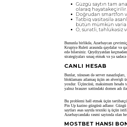
Güzgü saytın tam anal
olaraq həyatakeçirilir.
Doğrudan smartfon və 
Tətbiq vasitəsilə asan
bütün mümkün variant
O, sürətli, təhlükəsiz 
Bununla birlikdə, Azərbaycan çevrimiç
Krupiyə Ruleti arasında qaydalar və qa
edə bilərsiniz. Qeydiyyatdan keçmədən 
strategiyaları sınaq etmək və ya sadə
CANLI HESAB
Bunlar, xüsusən də server nasazlıqları
bloklamanı atlamaq üçün ən əlverişli ü
yoxdur. Üçüncüsü, maksimum hesabı təhl
yalnız brauzer xəttindəki domen adı ilə
Bu problemi həll etmək üçün tərtibatçıl
Pin Up kazino güzgüsü adlanır. Güzgü s
saytları əsas saytda texniki iş üçün is
Azərbaycandakı rəsmi saytında olan hes
MOSTBET HANSI BO