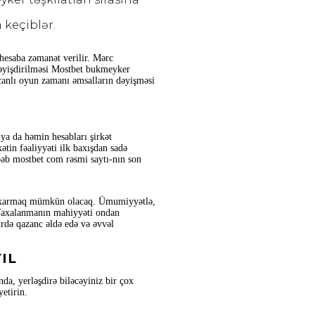
 keçiblər.
 hesaba zəmanət verilir. Mərc
dəyişdirilməsi Mostbet bukmeyker
 canlı oyun zamanı əmsalların dəyişməsi
ya da həmin hesabları şirkət
tin fəaliyyəti ilk baxışdan sadə
əbəb mostbet com rəsmi saytı-nın son
ə çıxarmaq mümkün olacaq. Ümumiyyətlə,
 Yaxalanmanın mahiyyəti ondan
irdə qazanc əldə edə və əvvəl
IL
a, yerləşdirə biləcəyiniz bir çox
etirin.