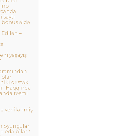
la bilər
zino
ycanda
 saytı
 bonus əldə
Edilən –
cə
eni yaşayış
?
oqramından
 olar
niki dəstək
arı Haqqında
canda rəsmi
də yenilənmiş
n oyunçular
ə edə bilər?