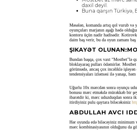
daxil deyil.
Buna qarşın Türkiyə, 
Məsələn, komanda artıq qol vurub və ya
oyunçuları marjanın aşağı hədə olduğu
kontoru üçün nadir hadisədir. Kotirovka
daim baş verir, bu da oyun zamanı baş v
ŞIKAYƏT OLUNAN:M
Bundan başqa, çox vaxt “Mostbet”lə qum
bloklayaraq pulları ödəmirlər. Mostbet
görünsədə, ancaq çox incəliklə işləyən
tendensiyaları izləməsi ilə yanaşı, həm
Uğurlu 10x mərcdən sonra oyunçu uduşl
bonusu mərc etməkdə mürəkkəb bir şey 
ibarətdir ki, mərc uduzduqdan sonra ik
itirdiyiniz pulu qaytara biləcəksiniz
ht
ABDULLAH AVCI ID
Hər oyunda edə biləcəyiniz minimum və
mərc kombinasiyasının olduğunu da gö