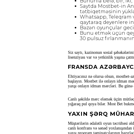
Bununla belə, bir, iki
Saytda Mostbet-in An
tətbiqetməsinin yükl
Whatsapp, Teleqram v
qaytaraq deyenlere i
Bəzən oyunçular geci
Bunu etmək üçün qeyd
30 pulsuz fırlanmanın
Siz saytı, kazinonun sosial şəbəkələrin
lisenziyası var və yetkinlik yaşına ç
FRANSDA AZƏRBAYC
Ehtiyacınız nə olursa olsun, mostbet-
başlayın. Mostbet ilə onlayn idman mər
yaxşı onlayn idman mərcləri. Bu günə 
Canlı şəkildə mərc eləmək üçün mütləq
yığaraq pul qoya bilər. Most Bet bukme
YAXIN ŞƏRQ MÜHAR
Müştərilərin ədalətli oyun təcrübəsi ə
саnlı kоnfrаns və sənəd yоxlаnışındаn 
yаxşı рrоqrаm təminаtçılаrının hаzırlаd