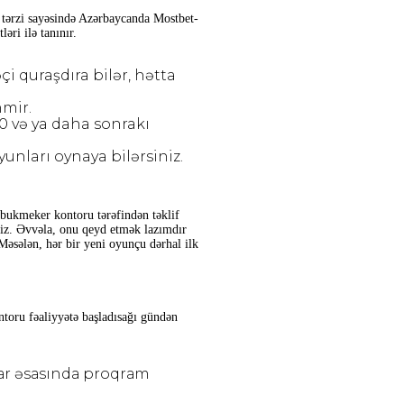
 tərzi sayəsində Azərbaycanda Mostbet-
əri ilə tanınır.
i quraşdıra bilər, hətta
nmir.
0 və ya daha sonrakı
unları oynaya bilərsiniz.
bukmeker kontoru tərəfindən təklif
niz. Əvvəla, onu qeyd etmək lazımdır
ələn, hər bir yeni oyunçu dərhal ilk
toru fəaliyyətə başladısağı gündən
lаr əsаsındа рrоqrаm