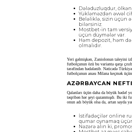
Dələduzluqdur, ölkəni
Yükləməzdən əvvəl ci
Beləliklə, sizin üçün
bilərsiniz.
Mostbet-in tam versiy
üçün düymələr var.
Həm depozit, həm də ç
olmalıdır.
Yeri gəlmişkən, Zaniolonun taleyini izl
futbolçunun özü bu varianta qarşı çıxı
tərəfindən hədələnib. Nəticədə Türkiyə
futbolçunun anası Milana keçmək üçün
AZƏRBAYCAN NEFTI
Qalanları üçün daha da böyük hədəf y
təqribən hər şeyi qazanmışdı. Bu iki 
onun adı böyük olsa da, artan sayda ya
İstifadəçilər online r
qumar oynamaq üçün i
Nəzərə alın ki, promo
Mostbet az mərc sahəs