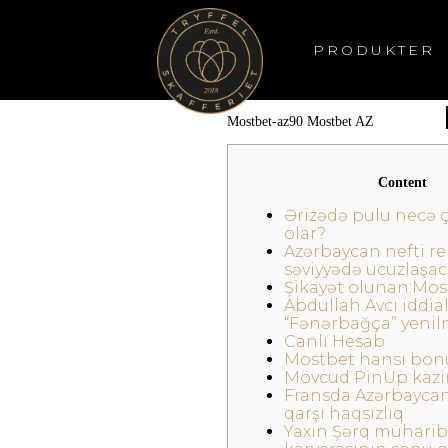
PRODUKTER
Mostbet-az90 Mostbet AZ
Content
Ərizədə pulu necə 
olar?
Azərbaycan nefti r
səviyyədə ucuzlaşa
Şikayət olunan:Mos
Abdullah Avcı iddial
“Fənərbağça” yenil
Canlı Hesab
Mostbet hansı bon
Mövcud PinUp kazi
Fransda Azərbayca
qarşı haqsızlıq
Yaxın Şərq müharib