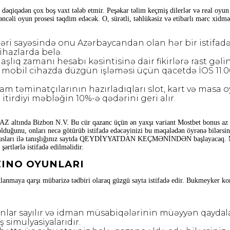
əqiqədən çox boş vaxt tələb etmir. Peşəkar təlim keçmiş dilerlər və real oyun
ncəli oyun prosesi təqdim edəcək. O, sürətli, təhlükəsiz və etibarlı mərc xidmətl
əri sayəsində onu Azərbaycandan olan hər bir istifadəç
hazlarda belə.
ıq zamanı hesabı kəsintisinə dair fikirlərə rast gəli
mobil cihazda düzgün işləməsi üçün qacetdə İOS 11.0
m təminatçılarının hazırladıqları slot, kart və masa oy
tirdiyi məbləğin 10%-ə qədərini geri alır.
AZ altında Bizbon N.V. Bu cür qazanc üçün ən yaxşı variant Mostbet bonus az 
lduğunu, onları necə götürüb istifadə edəcəyinizi bu məqalədən öyrənə bilərsi
usları ilə tanışlığınız saytda QEYDİYYATDAN KEÇMƏNİNDƏN başlayacaq. Məs
şərtlərlə istifadə edilməlidir.
INO OYUNLARI
anmaya qarşı mübarizə tədbiri olaraq güzgü sayta istifadə edir. Bukmeyker kon
unlаr sаyılır və idmаn müsаbiqələrinin müəyyən qаydа
 simulyаsiyаlаrıdır.