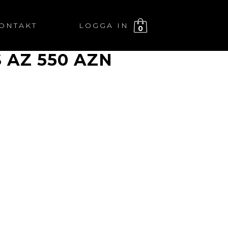
ONTAKT
LOGGA IN
0
 AZ 550 AZN