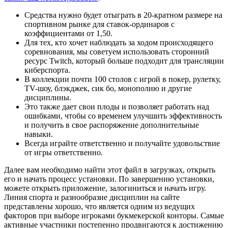
Средства нужно будет отыграть в 20-кратном размере на
спортивном рынке для ставок-ординаров с
коэффициентами от 1,50.
Для тех, кто хочет наблюдать за ходом происходящего
соревнования, мы советуем использовать сторонний
ресурс Twitch, который больше подходит для трансляции
киберспорта.
В коллекции почти 100 столов с игрой в покер, рулетку,
TV-шоу, блэкджек, сик бо, монополию и другие
дисциплины.
Это также дает свои плоды и позволяет работать над
ошибками, чтобы со временем улучшить эффективность
и получить в свое распоряжение дополнительные
навыки.
Всегда играйте ответственно и получайте удовольствие
от игры ответственно.
Далее вам необходимо найти этот файл в загрузках, открыть
его и начать процесс установки. По завершению установки,
можете открыть приложение, залогиниться и начать игру.
Линия спорта и разнообразие дисциплин на сайте
представлены хорошо, что является одним из ведущих
факторов при выборе игроками букмекерской конторы. Самые
активные участники постепенно продвигаются к достижению