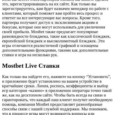
это, зарегистрировавшись на их сайте. Как только вы
зарегистрируетесь, вам будет назначен менеджер по работе с
клиентами, который поможет вам пройти весь процесс и
ответит на все интересующие вас вопросы. Кроме того,
партнеры получают доступ к эксклюзивным акциям и
бонусам, которые они могут использовать для увеличения
своей прибыли. Mostbet также предлагает популярные
разновидности блэкджека, такие как классический блэкджек,
европейский блэкджек и высоколимитный блэкджек. Эти
игры отличаются реалистичной графикой и оснащены
дополнительными функциями, такими как дополнительные
ставки и игра на несколько рук.
Mostbet Live Ставки
Как только вы найдете его, нажмите на кнопку “Установить”,
и приложение будет установлено на вашем устройстве в
кратчайшие сроки. Линия, роспись, коэффициенты и выбор
игр категории «казино» в приложении оператора точно такой
же, как на десктопном сайте. Чтобы быть всегда на связи и
гарантировать, что каждый наш клиент получит необходимую
помощь, компания Mostbet предоставляет разнообразные
способы связи с нашей службой поддержки. Мы понимаем,
что в процессе игры могут возникнуть вопросы или