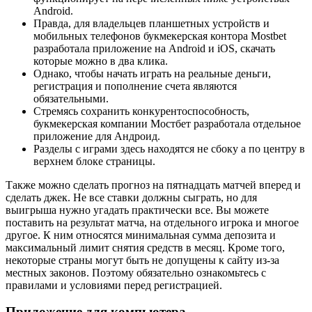
Android.
Правда, для владельцев планшетных устройств и
мобильных телефонов букмекерская контора Mostbet
разработала приложение на Android и iOS, скачать
которые можно в два клика.
Однако, чтобы начать играть на реальные деньги,
регистрация и пополнение счета являются
обязательными.
Стремясь сохранить конкурентоспособность,
букмекерская компании Мостбет разработала отдельное
приложение для Андроид.
Разделы с играми здесь находятся не сбоку а по центру в
верхнем блоке страницы.
Также можно сделать прогноз на пятнадцать матчей вперед и
сделать джек. Не все ставки должны сыграть, но для
выигрыша нужно угадать практически все. Вы можете
поставить на результат матча, на отдельного игрока и многое
другое. К ним относятся минимальная сумма депозита и
максимальный лимит снятия средств в месяц. Кроме того,
некоторые страны могут быть не допущены к сайту из-за
местных законов. Поэтому обязательно ознакомьтесь с
правилами и условиями перед регистрацией.
Приложение для компьютера