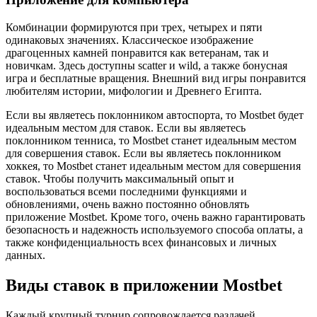
Комбинации формируются при трех, четырех и пяти
одинаковых значениях. Классическое изображение
драгоценных камней понравится как ветеранам, так и
новичкам. Здесь доступны scatter и wild, а также бонусная
игра и бесплатные вращения. Внешний вид игры понравится
любителям истории, мифологии и Древнего Египта.
Если вы являетесь поклонником автоспорта, то Mostbet будет
идеальным местом для ставок. Если вы являетесь
поклонником тенниса, то Mostbet станет идеальным местом
для совершения ставок. Если вы являетесь поклонником
хоккея, то Mostbet станет идеальным местом для совершения
ставок. Чтобы получить максимальный опыт и
воспользоваться всеми последними функциями и
обновлениями, очень важно постоянно обновлять
приложение Mostbet. Кроме того, очень важно гарантировать
безопасность и надежность используемого способа оплаты, а
также конфиденциальность всех финансовых и личных
данных.
Виды ставок в приложении Mostbet
Каждый крупный турнир сопровождается раздачей