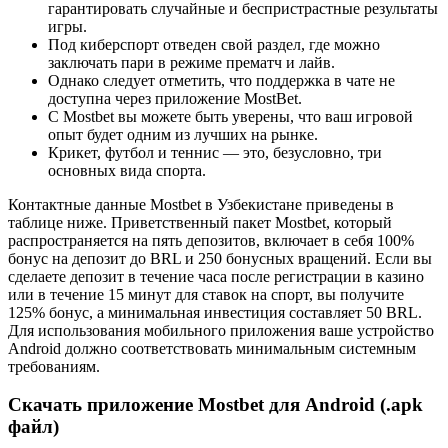
гарантировать случайные и беспристрастные результаты
игры.
Под киберспорт отведен свой раздел, где можно
заключать пари в режиме прематч и лайв.
Однако следует отметить, что поддержка в чате не
доступна через приложение MostBet.
С Mostbet вы можете быть уверены, что ваш игровой
опыт будет одним из лучших на рынке.
Крикет, футбол и теннис — это, безусловно, три
основных вида спорта.
Контактные данные Mostbet в Узбекистане приведены в
таблице ниже. Приветственный пакет Mostbet, который
распространяется на пять депозитов, включает в себя 100%
бонус на депозит до BRL и 250 бонусных вращений. Если вы
сделаете депозит в течение часа после регистрации в казино
или в течение 15 минут для ставок на спорт, вы получите
125% бонус, а минимальная инвестиция составляет 50 BRL.
Для использования мобильного приложения ваше устройство
Android должно соответствовать минимальным системным
требованиям.
Скачать приложение Mostbet для Android (.apk
файл)