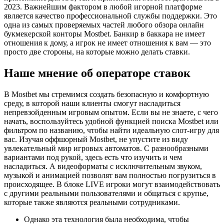
2023. Важнейшим фактором в любой игорной платформе
является качество профессиональной службы поддержки. Это
одна из самых проверяемых частей любого обзора онлайн
букмекерской конторы Mostbet. Банкир в баккара не имеет
отношения к дому, а игрок не имеет отношения к вам — это
просто две стороны, на которые можно делать ставки.
Наше мнение об операторе ставок
В Mostbet мы стремимся создать безопасную и комфортную
среду, в которой наши клиенты смогут насладиться
непревзойденным игровым опытом. Если вы не знаете, с чего
начать, воспользуйтесь удобной функцией поиска Mostbet или
фильтром по названию, чтобы найти идеальную слот-игру для
вас. Изучая оффшорный Mostbet, не упустите из виду
увлекательный мир игровых автоматов. С разнообразными
вариантами под рукой, здесь есть что изучить и чем
насладиться. А видеоформаты с исключительным звуком,
музыкой и анимацией позволят вам полностью погрузиться в
происходящее. В блоке LIVE игроки могут взаимодействовать
с другими реальными пользователями и общаться с крупье,
которые также являются реальными сотрудниками.
Однако эта технология была необходима, чтобы