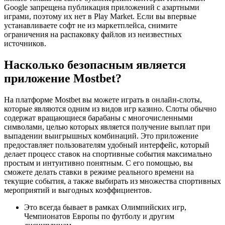
Google запрещена публикация приложений с азартными
играми, поэтому их нет в Play Market. Если вы впервые
устанавливаете софт не из маркетплейса, снимите
ограничения на распаковку файлов из неизвестных
источников.
Насколько безопасным является
приложение Mostbet?
На платформе Mostbet вы можете играть в онлайн-слоты,
которые являются одним из видов игр казино. Слоты обычно
содержат вращающиеся барабаны с многочисленными
символами, целью которых является получение выплат при
выпадении выигрышных комбинаций. Это приложение
предоставляет пользователям удобный интерфейс, который
делает процесс ставок на спортивные события максимально
простым и интуитивно понятным. С его помощью, вы
сможете делать ставки в режиме реального времени на
текущие события, а также выбирать из множества спортивных
мероприятий и выгодных коэффициентов.
Это всегда бывает в рамках Олимпийских игр,
Чемпионатов Европы по футболу и другим