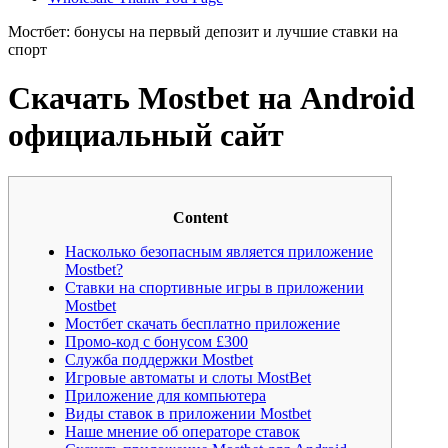
Мостбет: бонусы на первый депозит и лучшие ставки на
спорт
Скачать Mostbet на Android
официальный сайт
Content
Насколько безопасным является приложение
Mostbet?
Ставки на спортивные игры в приложении
Mostbet
Мостбет скачать бесплатно приложение
Промо-код с бонусом £300
Служба поддержки Mostbet
Игровые автоматы и слоты MostBet
Приложение для компьютера
Виды ставок в приложении Mostbet
Наше мнение об операторе ставок