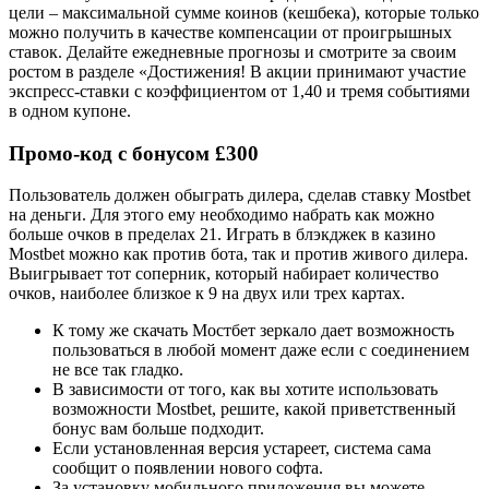
цели – максимальной сумме коинов (кешбека), которые только
можно получить в качестве компенсации от проигрышных
ставок. Делайте ежедневные прогнозы и смотрите за своим
ростом в разделе «Достижения! В акции принимают участие
экспресс-ставки с коэффициентом от 1,40 и тремя событиями
в одном купоне.
Промо-код с бонусом £300
Пользователь должен обыграть дилера, сделав ставку Mostbet
на деньги. Для этого ему необходимо набрать как можно
больше очков в пределах 21. Играть в блэкджек в казино
Mostbet можно как против бота, так и против живого дилера.
Выигрывает тот соперник, который набирает количество
очков, наиболее близкое к 9 на двух или трех картах.
К тому же скачать Мостбет зеркало дает возможность
пользоваться в любой момент даже если с соединением
не все так гладко.
В зависимости от того, как вы хотите использовать
возможности Mostbet, решите, какой приветственный
бонус вам больше подходит.
Если установленная версия устареет, система сама
сообщит о появлении нового софта.
За установку мобильного приложения вы можете