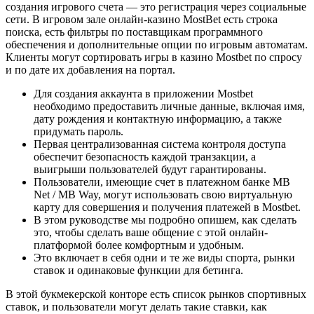
создания игрового счета — это регистрация через социальные
сети. В игровом зале онлайн-казино MostBet есть строка
поиска, есть фильтры по поставщикам программного
обеспечения и дополнительные опции по игровым автоматам.
Клиенты могут сортировать игры в казино Mostbet по спросу
и по дате их добавления на портал.
Для создания аккаунта в приложении Mostbet
необходимо предоставить личные данные, включая имя,
дату рождения и контактную информацию, а также
придумать пароль.
Первая централизованная система контроля доступа
обеспечит безопасность каждой транзакции, а
выигрыши пользователей будут гарантированы.
Пользователи, имеющие счет в платежном банке MB
Net / MB Way, могут использовать свою виртуальную
карту для совершения и получения платежей в Mostbet.
В этом руководстве мы подробно опишем, как сделать
это, чтобы сделать ваше общение с этой онлайн-
платформой более комфортным и удобным.
Это включает в себя одни и те же виды спорта, рынки
ставок и одинаковые функции для бетинга.
В этой букмекерской конторе есть список рынков спортивных
ставок, и пользователи могут делать такие ставки, как