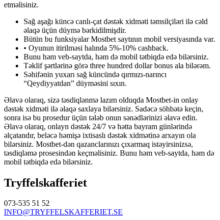
etməlisiniz.
Sağ aşağı küncə canlı-çat dəstək xidməti təmsilçiləri ilə cəld
əlaqə üçün düymə bərkidilmişdir.
Bütün bu funksiyalar Mostbet saytının mobil versiyasında var.
• Oyunun itirilməsi halında 5%-10% cashback.
Bunu həm veb-saytda, həm də mobil tətbiqdə edə bilərsiniz.
Təklif şərtlərinə görə three hundred dollar bonus ala bilərəm.
Səhifənin yuxarı sağ küncündə qırmızı-narıncı
“Qeydiyyatdan” düyməsini sıxın.
Əlavə olaraq, sizə təsdiqlənmə lazım olduqda Mostbet-in onlay
dəstək xidməti ilə əlaqə saxlaya bilərsiniz. Sadəcə söhbətə keçin,
sonra isə bu prosedur üçün tələb onun sənədlərinizi əlavə edin.
Əlavə olaraq, onlayn dəstək 24/7 və hətta bayram günlərində
əlçatandır, beləcə həmişə ixtisaslı dəstək xidmətinə arxayın ola
bilərsiniz. Mostbet-dən qazanclarınızı çıxarmaq istəyirsinizsə,
təsdiqləmə prosesindən keçməlisiniz. Bunu həm veb-saytda, həm də
mobil tətbiqdə edə bilərsiniz.
Tryffelskafferiet
073-535 51 52
INFO@TRYFFELSKAFFERIET.SE