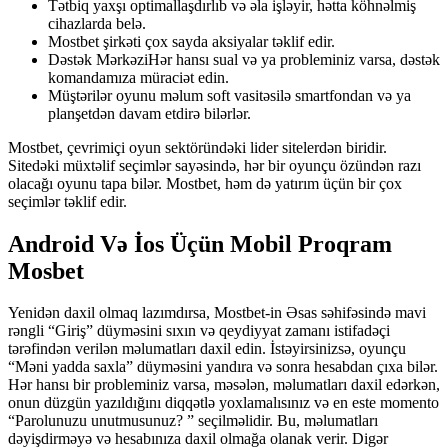
Tətbiq yaxşı optimallaşdırlıb və əla işləyir, hətta köhnəlmiş
cihazlarda belə.
Mostbet şirkəti çox sayda aksiyalar təklif edir.
Dəstək MərkəziHər hansı sual və ya probleminiz varsa, dəstək
komandamıza müraciət edin.
Müştərilər oyunu məlum soft vasitəsilə smartfondan və ya
planşetdən davam etdirə bilərlər.
Mostbet, çevrimiçi oyun sektöründəki lider sitelerdən biridir.
Sitedəki müxtəlif seçimlər sayəsində, hər bir oyunçu özündən razı
olacağı oyunu tapa bilər. Mostbet, həm də yatırım üçün bir çox
seçimlər təklif edir.
Android Və İos Üçün Mobil Proqram
Mosbet
Yenidən daxil olmaq lazımdırsa, Mostbet-in Əsas səhifəsində mavi
rəngli “Giriş” düyməsini sıxın və qeydiyyat zamanı istifadəçi
tərəfindən verilən məlumatları daxil edin. İstəyirsinizsə, oyunçu
“Məni yadda saxla” düyməsini yandıra və sonra hesabdan çıxa bilər.
Hər hansı bir probleminiz varsa, məsələn, məlumatları daxil edərkən,
onun düzgün yazıldığını diqqətlə yoxlamalısınız və en este momento
“Parolunuzu unutmusunuz? ” seçilməlidir. Bu, məlumatları
dəyişdirməyə və hesabınıza daxil olmağa olanak verir. Digər