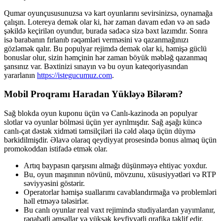
Qumar oyunçususunuzsa və kart oyunlarını sevirsinizsə, oynamağa
çalışın. Lotereya demək olar ki, hər zaman davam edən və ən sadə
şəkildə keçirilən oyundur, burada sadəcə sizə bəxt lazımdır. Sonra
isə barabanın fırlanıb rəqəmləri verməsini və qazanmağınızı
gözləmək qalır. Bu populyar rejimdə demək olar ki, həmişə güclü
bonuslar olur, sizin həmçinin hər zaman böyük məbləğ qazanmaq
şansınız var. Bəxtinizi sınayın və bu oyun kateqoriyasından
yararlanın
https://istegucumuz.com
.
Mobil Proqramı Haradan Yükləyə Bilərəm?
Sağ blokda oyun kuponu üçün və Canlı-kazinoda ən populyar
slotlar və oyunlar bölməsi üçün yer ayrılmışdır. Sağ aşağı küncə
canlı-çat dəstək xidməti təmsilçiləri ilə cəld əlaqə üçün düymə
bərkidilmişdir. Əlavə olaraq qeydiyyat prosesində bonus almaq üçün
promokoddan istifadə etmək olar.
Artıq baypasın qarşısını almağı düşünməyə ehtiyac yoxdur.
Bu, oyun maşınının növünü, mövzunu, xüsusiyyətləri və RTP
səviyyəsini göstərir.
Operatorlar həmişə suallarımı cavablandırmağa və problemləri
həll etməyə tələsirlər.
Bu canlı oyunlar real vaxt rejimində studiyalardan yayımlanır,
rəqabətli əmsallar və yüksək keyfiyyətli qrafika təklif edir.