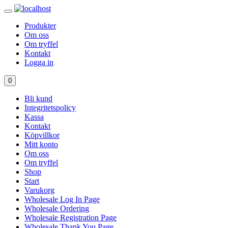
Produkter
Om oss
Om tryffel
Kontakt
Logga in
0
Bli kund
Integritetspolicy
Kassa
Kontakt
Köpvillkor
Mitt konto
Om oss
Om tryffel
Shop
Start
Varukorg
Wholesale Log In Page
Wholesale Ordering
Wholesale Registration Page
Wholesale Thank You Page