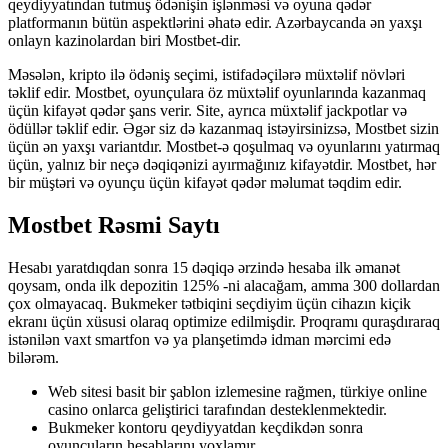
qeydiyyatından tutmuş ödənişin işlənməsi və oyuna qədər
platformanın bütün aspektlərini əhatə edir. Azərbaycanda ən yaxşı
onlayn kazinolardan biri Mostbet-dir.
Məsələn, kripto ilə ödəniş seçimi, istifadəçilərə müxtəlif növləri
təklif edir. Mostbet, oyunçulara öz müxtəlif oyunlarında kazanmaq
üçün kifayət qədər şans verir. Site, ayrıca müxtəlif jackpotlar və
ödüllər təklif edir. Əgər siz də kazanmaq istəyirsinizsə, Mostbet sizin
üçün ən yaxşı variantdır. Mostbet-ə qoşulmaq və oyunlarını yatırmaq
üçün, yalnız bir neçə dəqiqənizi ayırmağınız kifayətdir. Mostbet, hər
bir müştəri və oyunçu üçün kifayət qədər məlumat təqdim edir.
Mostbet Rəsmi Saytı
Hesabı yaratdıqdan sonra 15 dəqiqə ərzində hesaba ilk əmanət
qoysam, onda ilk depozitin 125% -ni alacağam, amma 300 dollardan
çox olmayacaq. Bukmeker tətbiqini seçdiyim üçün cihazın kiçik
ekranı üçün xüsusi olaraq optimize edilmişdir. Proqramı quraşdıraraq
istənilən vaxt smartfon və ya planşetimdə idman mərcimi edə
bilərəm.
Web sitesi basit bir şablon izlemesine rağmen, türkiye online
casino onlarca geliştirici tarafından desteklenmektedir.
Bukmeker kontoru qeydiyyatdan keçdikdən sonra
oyunçuların hesablarını yoxlamır.