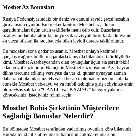
Mosbet Az Bonusları
Rusiya Federasiyasındakı bir dəniz və qanuni saytda şəxsi hesabın
girmə üsulu eynidır. Bukmeker kontoru Mostbet az, idman
qarşıdurmaları üçün artan təkliflərlə məni cəlb edir. Bazarların
özəlliyi ondan ibarətdir ki, ən yüksək səviyyəli turnirlərdə dünyanın
ən yaxşı ofisləri ilə rəqabət edə bilən layiqli dərəcə təklif olunur.
Bu məqaləni sona qədər oxusanız, Mostbet onlayn kazinoda
qarşılaşacağınız bütün məqamlarla tanış ola bilərsiniz. Gördüyünüz
kimi, Mostbet Azərbaycandan olan oyunçular üçün əla şərait təklif
edən gözəl kazinodur. Həmçinin Mostbet kazinosunun Azərbaycan
dilinə tərcümə edilmiş versiyası da var ki, qumar oynayan zaman
daha rahat ola biləsiniz. Əvvəlcə hesab məlumatlarınızdan istifadə
etməklə Mostbet veb-saytı və ya mobil tətbiqinə giriş etdiyinizə əmin
olun. Əsas səhifədə “CANLI” və “KAZİNO” kateqoriyalarını
görəcəksiniz, istədiyiniz rejimi seçin.
Mostbet Bahis Şirketinin Müşterilere
Sağladığı Bonuslar Nelerdir?
Bu bölmədən Mostbet tərəfindən yadarılmış oyunları görə bilərsiniz.
Burada müxtəlif slot oyunları, həmçinin çökmə oyunları bu