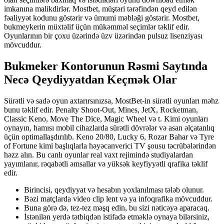
imkanına malikdirlər. Mostbet, müştəri tərəfindən qeyd edilən
fəaliyyət kodunu göstərir və ümumi məbləği göstərir. Mostbet,
bukmeykerin müxtəlif üçün mükəmməl seçimlər təklif edir.
Oyunlarının bir çoxu üzərində üzv üzərindən pulsuz lisenziyası
mövcuddur.
Bukmeker Kontorunun Rəsmi Saytında
Necə Qeydiyyatdan Keçmək Olar
Sürətli və sadə oyun axtarırsınızsa, MostBet-in sürətli oyunları məhz
bunu təklif edir. Penalty Shoot-Out, Mines, JetX, Rocketman,
Classic Keno, Move The Dice, Magic Wheel və t. Kimi oyunları
oynayın, hamısı mobil cihazlarda sürətli dövrələr və asan əlçatanlıq
üçün optimallaşdırılıb. Keno 20/80, Lucky 6, Rozar Bahar və Tyre
of Fortune kimi başlıqlarla həyəcanverici TV şousu təcrübələrindən
həzz alın. Bu canlı oyunlar real vaxt rejimində studiyalardan
yayımlanır, rəqabətli əmsallar və yüksək keyfiyyətli qrafika təklif
edir.
Birincisi, qeydiyyat və hesabın yoxlanılması tələb olunur.
Bəzi matçlarda video clip lent və ya infoqrafika mövcuddur.
Buna görə də, tez-tez məşq edin, bu sizi nəticəyə aparacaq.
İstənilən yerdə tətbiqdən istifadə etməklə oynaya bilərsiniz,