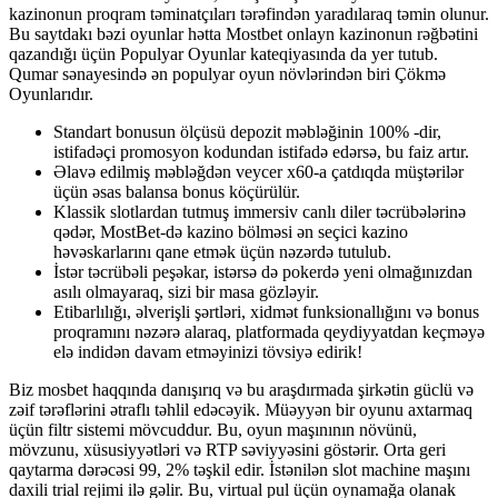
kazinonun proqram təminatçıları tərəfindən yaradılaraq təmin olunur.
Bu saytdakı bəzi oyunlar hətta Mostbet onlayn kazinonun rəğbətini
qazandığı üçün Populyar Oyunlar kateqiyasında da yer tutub.
Qumar sənayesində ən populyar oyun növlərindən biri Çökmə
Oyunlarıdır.
Standart bonusun ölçüsü depozit məbləğinin 100% -dir,
istifadəçi promosyon kodundan istifadə edərsə, bu faiz artır.
Əlavə edilmiş məbləğdən veycer x60-a çatdıqda müştərilər
üçün əsas balansa bonus köçürülür.
Klassik slotlardan tutmuş immersiv canlı diler təcrübələrinə
qədər, MostBet-də kazino bölməsi ən seçici kazino
həvəskarlarını qane etmək üçün nəzərdə tutulub.
İstər təcrübəli peşəkar, istərsə də pokerdə yeni olmağınızdan
asılı olmayaraq, sizi bir masa gözləyir.
Etibarlılığı, əlverişli şərtləri, xidmət funksionallığını və bonus
proqramını nəzərə alaraq, platformada qeydiyyatdan keçməyə
elə indidən davam etməyinizi tövsiyə edirik!
Biz mosbet haqqında danışırıq və bu araşdırmada şirkətin güclü və
zəif tərəflərini ətraflı təhlil edəcəyik. Müəyyən bir oyunu axtarmaq
üçün filtr sistemi mövcuddur. Bu, oyun maşınının növünü,
mövzunu, xüsusiyyətləri və RTP səviyyəsini göstərir. Orta geri
qaytarma dərəcəsi 99, 2% təşkil edir. İstənilən slot machine maşını
daxili trial rejimi ilə gəlir. Bu, virtual pul üçün oynamağa olanak