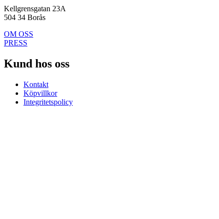
Kellgrensgatan 23A
504 34 Borås
OM OSS
PRESS
Kund hos oss
Kontakt
Köpvillkor
Integritetspolicy