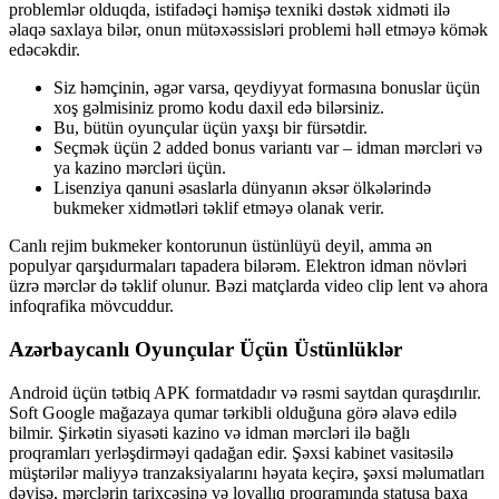
problemlər olduqda, istifadəçi həmişə texniki dəstək xidməti ilə
əlaqə saxlaya bilər, onun mütəxəssisləri problemi həll etməyə kömək
edəcəkdir.
Siz həmçinin, əgər varsa, qeydiyyat formasına bonuslar üçün
xoş gəlmisiniz promo kodu daxil edə bilərsiniz.
Bu, bütün oyunçular üçün yaxşı bir fürsətdir.
Seçmək üçün 2 added bonus variantı var – idman mərcləri və
ya kazino mərcləri üçün.
Lisenziya qanuni əsaslarla dünyanın əksər ölkələrində
bukmeker xidmətləri təklif etməyə olanak verir.
Canlı rejim bukmeker kontorunun üstünlüyü deyil, amma ən
populyar qarşıdurmaları tapadera bilərəm. Elektron idman növləri
üzrə mərclər də təklif olunur. Bəzi matçlarda video clip lent və ahora
infoqrafika mövcuddur.
Azərbaycanlı Oyunçular Üçün Üstünlüklər
Android üçün tətbiq APK formatdadır və rəsmi saytdan quraşdırılır.
Soft Google mağazaya qumar tərkibli olduğuna görə əlavə edilə
bilmir. Şirkətin siyasəti kazino və idman mərcləri ilə bağlı
proqramları yerləşdirməyi qadağan edir. Şəxsi kabinet vasitəsilə
müştərilər maliyyə tranzaksiyalarını həyata keçirə, şəxsi məlumatları
dəyişə, mərclərin tarixçəsinə və loyallıq proqramında statusa baxa