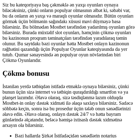
Siz bu kateqoriyaya baş çəkməklə ən yaxşı oyunları oynaya
biləcəksiniz, çünki onların populyar olmasının əlbət ki, səbəbi var,
bu da onların ən yaxşı və maraqlı oyunlar olmasıdır. Bütün oyunları
görmək üçün bölmənin sağındakı xüsusi mavi düyməyə basa
bilərsiniz. Bu bölmədən Mostbet tərəfindən yadarılmış oyunları görə
bilərsiniz. Burada müxtəlif slot oyunları, həmçinin çökmə oyunları
bu kazinonun proqram təminatçıları tərəfindən yaradılaraq təmin
olunur. Bu saytdakı bəzi oyunlar hətta Mostbet onlayn kazinonun
rəğbətini qazandığı üçün Populyar Oyunlar kateqiyasında da yer
tutub. Qumar sənayesində ən populyar oyun növlərindən biri
Çökmə Oyunlarıdır.
Çökmə bonusu
İstənilən yerdə tətbiqdən istifadə etməklə oynaya bilərsiniz, çünki
bunun üçün sizə internet və tətbiqin quraşdırıldığı smartfon və ya
planşet lazımdır. Əlavə olaraq, sizə təsdiqlənmə lazım olduqda
Mostbet-in onlay dəstək xidməti ilə əlaqə saxlaya bilərsiniz. Sadəcə
söhbətə keçin, sonra isə bu prosedur üçün tələb onun sənədlərinizi
əlavə edin. Əlavə olaraq, onlayn dəstək 24/7 və hətta bayram
günlərində əlçatandır, beləcə həmişə ixtisaslı dəstək xidmətinə
arxayın ola bilərsiniz.
Bəzi hallarda Şirkət İstifadəçidən sənədlərin notarius