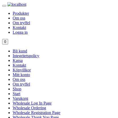
Produkter
Om oss
Om tryffel
Kontakt
Logga in
0
Bli kund
Integritetspolicy
Kassa
Kontakt
Köpvillkor
Mitt konto
Om oss
Om tryffel
Shop
Start
Varukorg
Wholesale Log In Page
Wholesale Ordering
Wholesale Registration Page
Wholesale Thank You Page