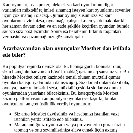
Kart oyunları, əsas poker, blekcek və kart oyunlarının digər
variantları müxtəlif rejimləri sınamaq istəyən kart oyunlarını sevənlər
üçün çox maraqlı olacaq. Qumar oyunçususunuzsa və kart
oyunlarını sevirsinizsə, oynamağa çalışın. Lotereya demək olar ki,
hər zaman davam edən və ən sadə şəkildə keçirilən oyundur, burada
sadəcə sizə bəxt lazımdır. Sonra isə barabanın fırlanıb rəqəmləri
verməsini və qazanmağınızı gözləmək qalır.
Azərbaycandan olan oyunçular Mostbet-dən istifadə
edə bilər?
Bu populyar rejimdə demək olar ki, həmişə güclü bonuslar olur,
sizin həmçinin hər zaman böyük məbləğ qazanmaq şansınız var. Bu
hissədə Mostbet onlayn kazinoda təmsil olunan müxtəlif qumar
oyunları kateqoriyalarından danışacağıq. Siz dərhal onlara daxil ola,
oynaya, mərc rejimlərini seçə, müxtəlif çeşiddə slotlar və qumar
oyunlarından yararlana biləcəksiniz. Bu kateqoriyada Mostbet
kazino platformasının ən populyar oyunları yerləşir ki, bunlar
oyunçuların ən çox üstünlük verdiyi oyunlardır.
Siz artıq Mostbet üzvüsünüz və hesabınızı istənilən vaxt
istənilən yerdə istifadə edə bilərsiniz.
Maraqlandığınız oyunu adı və ya provayderinə görə sürətlə
tapmaq və onu sevimlilərinizə əlavə etmək üçün axtarış