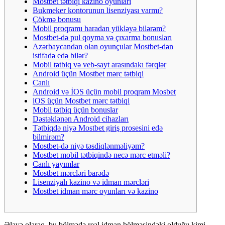
Mostbet tətbiqi kazino oyunları
Bukmeker kontorunun lisenziyası varmı?
Çökmə bonusu
Mobil proqramı haradan yükləyə bilərəm?
Mostbet-də pul qoyma və çıxarma bonusları
Azərbaycandan olan oyunçular Mostbet-dən
istifadə edə bilər?
Mobil tətbiq və veb-sayt arasındakı fərqlər
Android üçün Mostbet mərc tətbiqi
Canlı
Android və İOS üçün mobil proqram Mosbet
iOS üçün Mostbet mərc tətbiqi
Mobil tətbiq üçün bonuslar
Dəstəklənən Android cihazları
Tətbiqdə niyə Mostbet giriş prosesini edə
bilmirəm?
Mostbet-də niyə təsdiqlənməliyəm?
Mostbet mobil tətbiqində necə mərc etməli?
Canlı yayımlar
Mostbet mərcləri barədə
Lisenziyalı kazino və idman mərcləri
Mostbet idman mərc oyunları və kazino
Əlavə olaraq, bu bölmədə real idman bölməsindəki olduğu kimi