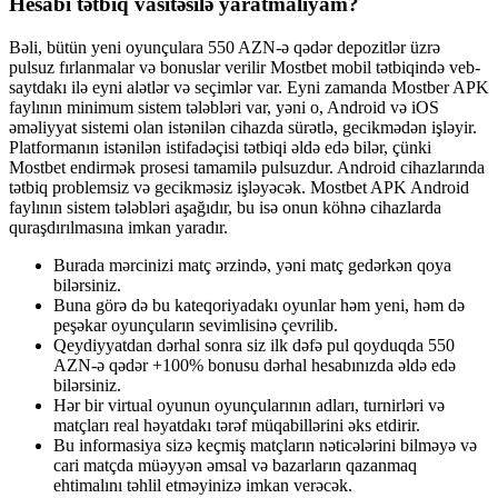
Hesabı tətbiq vasitəsilə yaratmalıyam?
Bəli, bütün yeni oyunçulara 550 AZN-ə qədər depozitlər üzrə
pulsuz fırlanmalar və bonuslar verilir Mostbet mobil tətbiqində veb-
saytdakı ilə eyni alətlər və seçimlər var. Eyni zamanda Mostber APK
faylının minimum sistem tələbləri var, yəni o, Android və iOS
əməliyyat sistemi olan istənilən cihazda sürətlə, gecikmədən işləyir.
Platformanın istənilən istifadəçisi tətbiqi əldə edə bilər, çünki
Mostbet endirmək prosesi tamamilə pulsuzdur. Android cihazlarında
tətbiq problemsiz və gecikməsiz işləyəcək. Mostbet APK Android
faylının sistem tələbləri aşağıdır, bu isə onun köhnə cihazlarda
quraşdırılmasına imkan yaradır.
Burada mərcinizi matç ərzində, yəni matç gedərkən qoya
bilərsiniz.
Buna görə də bu kateqoriyadakı oyunlar həm yeni, həm də
peşəkar oyunçuların sevimlisinə çevrilib.
Qeydiyyatdan dərhal sonra siz ilk dəfə pul qoyduqda 550
AZN-ə qədər +100% bonusu dərhal hesabınızda əldə edə
bilərsiniz.
Hər bir virtual oyunun oyunçularının adları, turnirləri və
matçları real həyatdakı tərəf müqabillərini əks etdirir.
Bu informasiya sizə keçmiş matçların nəticələrini bilməyə və
cari matçda müəyyən əmsal və bazarların qazanmaq
ehtimalını təhlil etməyinizə imkan verəcək.