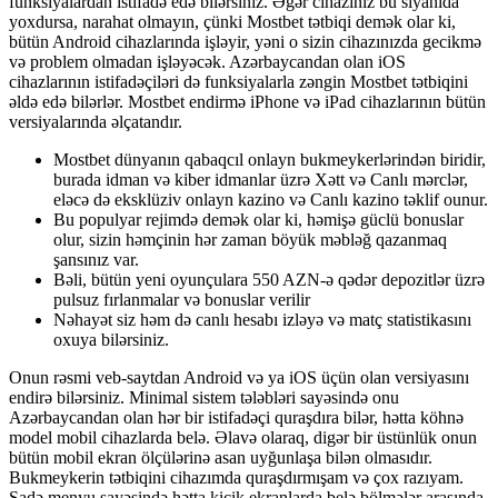
funksiyalardan istifadə edə bilərsiniz. Əgər cihazınız bu siyahıda
yoxdursa, narahat olmayın, çünki Mostbet tətbiqi demək olar ki,
bütün Android cihazlarında işləyir, yəni o sizin cihazınızda gecikmə
və problem olmadan işləyəcək. Azərbaycandan olan iOS
cihazlarının istifadəçiləri də funksiyalarla zəngin Mostbet tətbiqini
əldə edə bilərlər. Mostbet endirmə iPhone və iPad cihazlarının bütün
versiyalarında əlçatandır.
Mostbet dünyanın qabaqcıl onlayn bukmeykerlərindən biridir,
burada idman və kiber idmanlar üzrə Xətt və Canlı mərclər,
eləcə də eksklüziv onlayn kazino və Canlı kazino təklif ounur.
Bu populyar rejimdə demək olar ki, həmişə güclü bonuslar
olur, sizin həmçinin hər zaman böyük məbləğ qazanmaq
şansınız var.
Bəli, bütün yeni oyunçulara 550 AZN-ə qədər depozitlər üzrə
pulsuz fırlanmalar və bonuslar verilir
Nəhayət siz həm də canlı hesabı izləyə və matç statistikasını
oxuya bilərsiniz.
Onun rəsmi veb-saytdan Android və ya iOS üçün olan versiyasını
endirə bilərsiniz. Minimal sistem tələbləri sayəsində onu
Azərbaycandan olan hər bir istifadəçi quraşdıra bilər, hətta köhnə
model mobil cihazlarda belə. Əlavə olaraq, digər bir üstünlük onun
bütün mobil ekran ölçülərinə asan uyğunlaşa bilən olmasıdır.
Bukmeykerin tətbiqini cihazımda quraşdırmışam və çox razıyam.
Sadə menyu sayəsində hətta kiçik ekranlarda belə bölmələr arasında