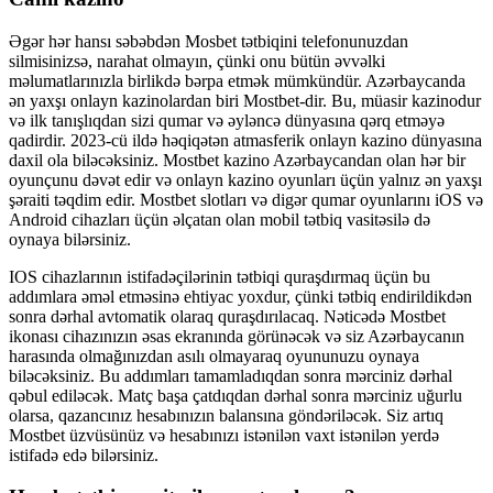
Əgər hər hansı səbəbdən Mosbet tətbiqini telefonunuzdan
silmisinizsə, narahat olmayın, çünki onu bütün əvvəlki
məlumatlarınızla birlikdə bərpa etmək mümkündür. Azərbaycanda
ən yaxşı onlayn kazinolardan biri Mostbet-dir. Bu, müasir kazinodur
və ilk tanışlıqdan sizi qumar və əyləncə dünyasına qərq etməyə
qadirdir. 2023-cü ildə həqiqətən atmasferik onlayn kazino dünyasına
daxil ola biləcəksiniz. Mostbet kazino Azərbaycandan olan hər bir
oyunçunu dəvət edir və onlayn kazino oyunları üçün yalnız ən yaxşı
şəraiti təqdim edir. Mostbet slotları və digər qumar oyunlarını iOS və
Android cihazları üçün əlçatan olan mobil tətbiq vasitəsilə də
oynaya bilərsiniz.
IOS cihazlarının istifadəçilərinin tətbiqi quraşdırmaq üçün bu
addımlara əməl etməsinə ehtiyac yoxdur, çünki tətbiq endirildikdən
sonra dərhal avtomatik olaraq quraşdırılacaq. Nəticədə Mostbet
ikonası cihazınızın əsas ekranında görünəcək və siz Azərbaycanın
harasında olmağınızdan asılı olmayaraq oyununuzu oynaya
biləcəksiniz. Bu addımları tamamladıqdan sonra mərciniz dərhal
qəbul ediləcək. Matç başa çatdıqdan dərhal sonra mərciniz uğurlu
olarsa, qazancınız hesabınızın balansına göndəriləcək. Siz artıq
Mostbet üzvüsünüz və hesabınızı istənilən vaxt istənilən yerdə
istifadə edə bilərsiniz.