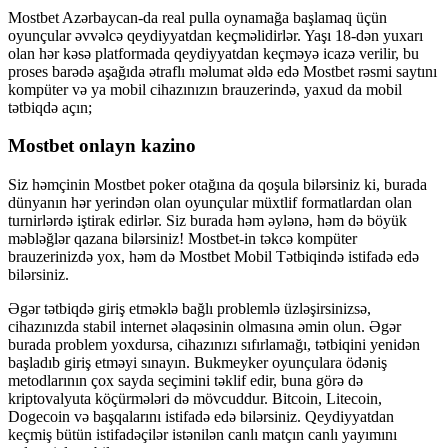
Mostbet Azərbaycan-da real pulla oynamağa başlamaq üçün
oyunçular əvvəlcə qeydiyyatdan keçməlidirlər. Yaşı 18-dən yuxarı
olan hər kəsə platformada qeydiyyatdan keçməyə icazə verilir, bu
proses barədə aşağıda ətraflı məlumat əldə edə Mostbet rəsmi saytını
kompüter və ya mobil cihazınızın brauzerində, yaxud da mobil
tətbiqdə açın;
Mostbet onlayn kazino
Siz həmçinin Mostbet poker otağına da qoşula bilərsiniz ki, burada
dünyanın hər yerindən olan oyunçular müxtlif formatlardan olan
turnirlərdə iştirak edirlər. Siz burada həm əylənə, həm də böyük
məbləğlər qazana bilərsiniz! Mostbet-in təkcə kompüter
brauzerinizdə yox, həm də Mostbet Mobil Tətbiqində istifadə edə
bilərsiniz.
Əgər tətbiqdə giriş etməklə bağlı problemlə üzləşirsinizsə,
cihazınızda stabil internet əlaqəsinin olmasına əmin olun. Əgər
burada problem yoxdursa, cihazınızı sıfırlamağı, tətbiqini yenidən
başladıb giriş etməyi sınayın. Bukmeyker oyunçulara ödəniş
metodlarının çox sayda seçimini təklif edir, buna görə də
kriptovalyuta köçürmələri də mövcuddur. Bitcoin, Litecoin,
Dogecoin və başqalarını istifadə edə bilərsiniz. Qeydiyyatdan
keçmiş bütün istifadəçilər istənilən canlı matçın canlı yayımını