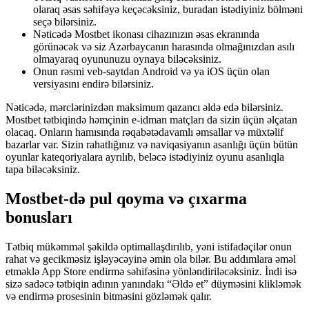
olaraq əsas səhifəyə keçəcəksiniz, buradan istədiyiniz bölməni
seçə bilərsiniz.
Nəticədə Mostbet ikonası cihazınızın əsas ekranında
görünəcək və siz Azərbaycanın harasında olmağınızdan asılı
olmayaraq oyununuzu oynaya biləcəksiniz.
Onun rəsmi veb-saytdan Android və ya iOS üçün olan
versiyasını endirə bilərsiniz.
Nəticədə, mərclərinizdən maksimum qazancı əldə edə bilərsiniz.
Mostbet tətbiqində həmçinin e-idman matçları da sizin üçün əlçatan
olacaq. Onların hamısında rəqabətədavamlı əmsallar və müxtəlif
bazarlar var. Sizin rahatlığınız və naviqasiyanın asanlığı üçün bütün
oyunlar kateqoriyalara ayrılıb, beləcə istədiyiniz oyunu asanlıqla
tapa biləcəksiniz.
Mostbet-də pul qoyma və çıxarma
bonusları
Tətbiq mükəmməl şəkildə optimallaşdırılıb, yəni istifadəçilər onun
rahat və gecikməsiz işləyəcəyinə əmin ola bilər. Bu addımlara əməl
etməklə App Store endirmə səhifəsinə yönləndiriləcəksiniz. İndi isə
sizə sadəcə tətbiqin adının yanındakı “Əldə et” düyməsini klikləmək
və endirmə prosesinin bitməsini gözləmək qalır.